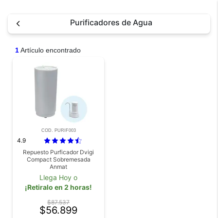
Purificadores de Agua
1
Artículo encontrado
COD. PURIF003
4.9
Repuesto Purficador Dvigi
Compact Sobremesada
Anmat
Llega Hoy o
¡Retiralo en 2 horas!
$87.537
$56.899