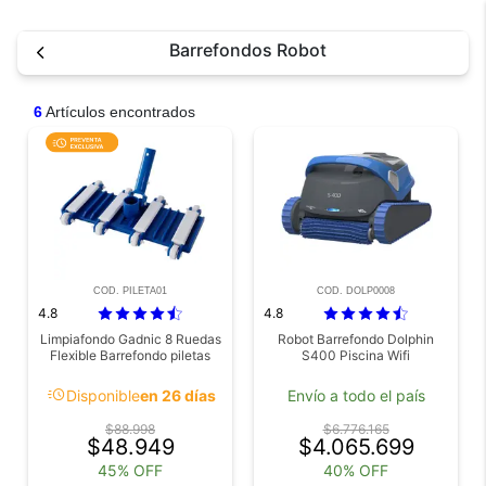
Barrefondos Robot
6
Artículos encontrados
COD. PILETA01
COD. DOLP0008
4.8
4.8
Limpiafondo Gadnic 8 Ruedas
Robot Barrefondo Dolphin
Flexible Barrefondo piletas
S400 Piscina Wifi
acute
Disponible
en 26 días
Envío a todo el país
$88.998
$6.776.165
$48.949
$4.065.699
45% OFF
40% OFF