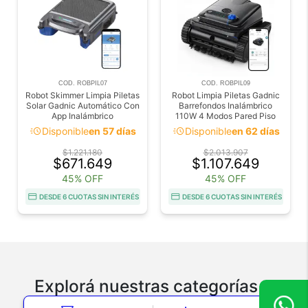
COD. ROBPIL07
COD. ROBPIL09
Robot Skimmer Limpia Piletas
Robot Limpia Piletas Gadnic
Solar Gadnic Automático Con
Barrefondos Inalámbrico
App Inalámbrico
110W 4 Modos Pared Piso
Linea de Agua
acute
acute
Disponible
en 57 días
Disponible
en 62 días
$1.221.180
$2.013.907
$671.649
$1.107.649
45% OFF
45% OFF
DESDE 6 CUOTAS SIN INTERÉS
DESDE 6 CUOTAS SIN INTERÉS
Explorá nuestras categorías
Tecnologia
Electro y Hogar
Deportes y Aire Libre