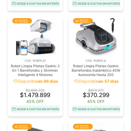
DESDE 6 CUOTAS SIN INTERÉS
DESDE 6 CUOTAS SIN INTERÉS
COD. ROBPIL10
COD. ROBPIL11
Robot Limpia Piletas Gadnic 2
Robot Limpia Piletas Gadnic
En 1 Barrefondos y Skimmer
Barrefondos Inalámbrico 40W
Inteligente 4 Motores
Autonomía Hasta 200
Cobertura 300 m2
Minutos
acute
acute
Disponible
en 66 días
Disponible
en 57 días
$2.690.725
$673.271
$1.479.899
$370.299
45% OFF
45% OFF
DESDE 6 CUOTAS SIN INTERÉS
DESDE 6 CUOTAS SIN INTERÉS