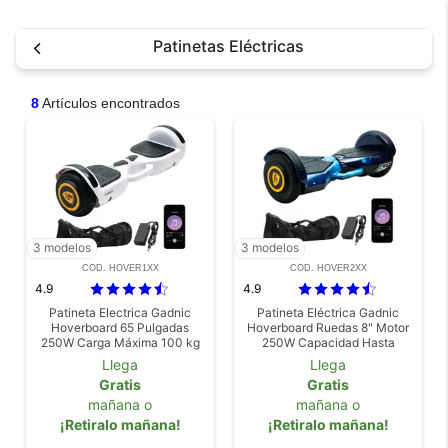
Patinetas Eléctricas
8
Artículos encontrados
3 modelos
3 modelos
COD. HOVER1XX
COD. HOVER2XX
4.9
4.9
Patineta Electrica Gadnic
Patineta Eléctrica Gadnic
Hoverboard 65 Pulgadas
Hoverboard Ruedas 8" Motor
250W Carga Máxima 100 kg
250W Capacidad Hasta
Autonomía 6-8 km Batería
100kg
Llega
Llega
Litio 1,8Ah
Gratis
Gratis
mañana o
mañana o
¡Retiralo mañana!
¡Retiralo mañana!