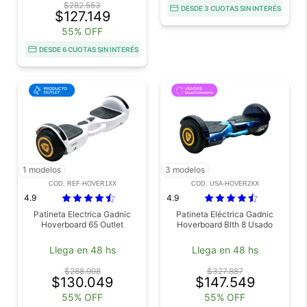
$282.553
DESDE 3 CUOTAS SIN INTERÉS
$127.149
55% OFF
DESDE 6 CUOTAS SIN INTERÉS
1 modelos
3 modelos
COD. REF-HOVER1XX
COD. USA-HOVER2XX
4.9
4.9
Patineta Electrica Gadnic
Patineta Eléctrica Gadnic
Hoverboard 65 Outlet
Hoverboard Blth 8 Usado
Llega en 48 hs
Llega en 48 hs
$288.998
$327.887
$130.049
$147.549
55% OFF
55% OFF