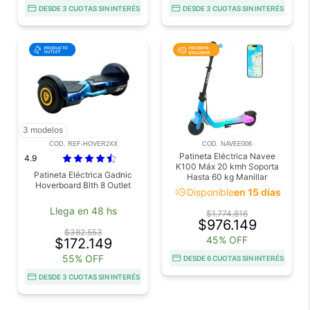
DESDE 3 CUOTAS SIN INTERÉS
DESDE 3 CUOTAS SIN INTERÉS
3 modelos
COD. REF-HOVER2XX
COD. NAVEE006
Patineta Eléctrica Navee
4.9
K100 Máx 20 kmh Soporta
Patineta Eléctrica Gadnic
Hasta 60 kg Manillar
Hoverboard Blth 8 Outlet
Ajustable
acute
Disponible
en 15 días
Llega en 48 hs
$1.774.816
$976.149
$382.553
45% OFF
$172.149
55% OFF
DESDE 6 CUOTAS SIN INTERÉS
DESDE 3 CUOTAS SIN INTERÉS