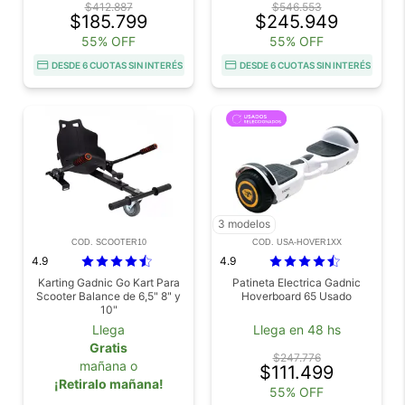
$412.887
$546.553
$185.799
$245.949
55% OFF
55% OFF
DESDE 6 CUOTAS SIN INTERÉS
DESDE 6 CUOTAS SIN INTERÉS
3 modelos
COD. SCOOTER10
COD. USA-HOVER1XX
4.9
4.9
Karting Gadnic Go Kart Para
Patineta Electrica Gadnic
Scooter Balance de 6,5" 8" y
Hoverboard 65 Usado
10"
Llega
Llega en 48 hs
Gratis
$247.776
mañana o
$111.499
¡Retiralo mañana!
55% OFF