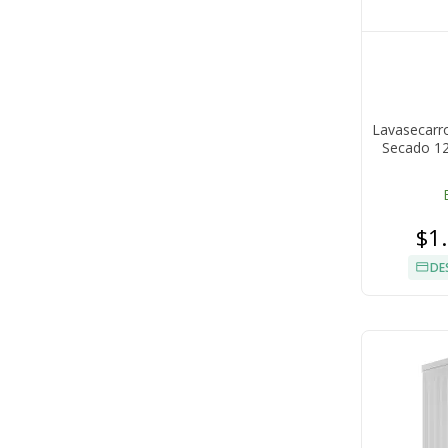
Lavasecarr
Secado 12
$1
DE