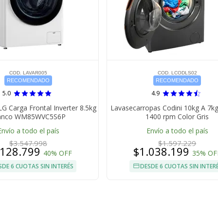
COD. LAVAR005
COD. LCODLS02
RECOMENDADO
RECOMENDADO
5.0
4.9
G Carga Frontal Inverter 8.5kg
Lavasecarropas Codini 10kg A 7kg
anco WM85WVC5S6P
1400 rpm Color Gris
Envío a todo el país
Envío a todo el país
$3.547.998
$1.597.229
.128.799
$1.038.199
40% OFF
35% OF
SDE 6 CUOTAS SIN INTERÉS
DESDE 6 CUOTAS SIN INTER