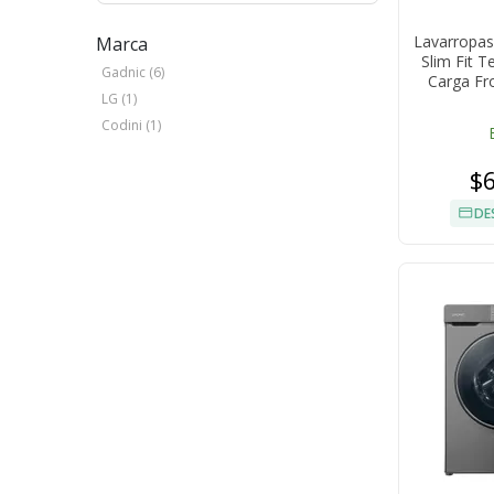
Lavarropas
Marca
Slim Fit 
Gadnic (6)
Carga Fr
LG (1)
Codini (1)
$
DE