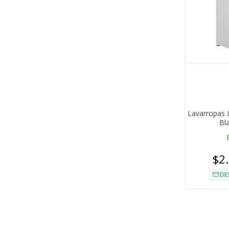
Lavarropas L
Bl
$2
DE