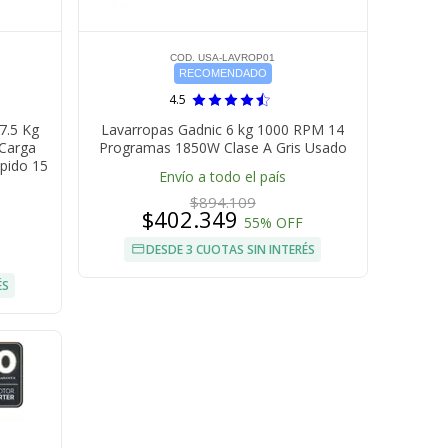
COD. USA-LAVROP01
RECOMENDADO
4.5
7.5 Kg
Lavarropas Gadnic 6 kg 1000 RPM 14
 Carga
Programas 1850W Clase A Gris Usado
pido 15
Envío a todo el país
$894.109
$402.349
55% OFF
DESDE 3 CUOTAS SIN INTERÉS
ÉS