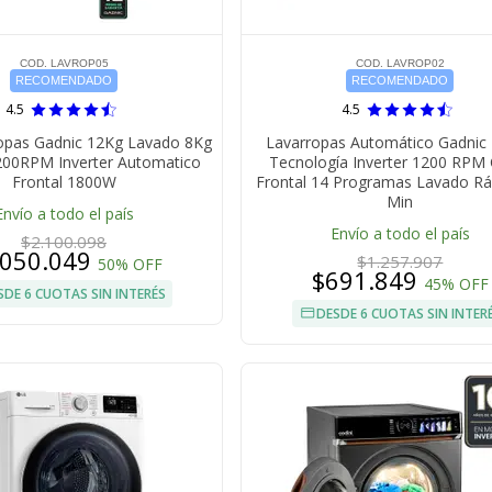
COD. LAVROP05
COD. LAVROP02
RECOMENDADO
RECOMENDADO
4.5
4.5
opas Gadnic 12Kg Lavado 8Kg
Lavarropas Automático Gadnic 
00RPM Inverter Automatico
Tecnología Inverter 1200 RPM
Frontal 1800W
Frontal 14 Programas Lavado Rá
Min
Envío a todo el país
Envío a todo el país
$2.100.098
.050.049
$1.257.907
50% OFF
$691.849
45% OFF
SDE 6 CUOTAS SIN INTERÉS
DESDE 6 CUOTAS SIN INTER