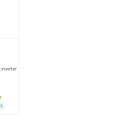
 inverter
F
ÉS