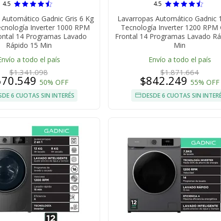
4.5
4.5
 Automático Gadnic Gris 6 Kg
Lavarropas Automático Gadnic 
Tecnología Inverter 1000 RPM
Tecnología Inverter 1200 RPM
ontal 14 Programas Lavado
Frontal 14 Programas Lavado Rá
Rápido 15 Min
Min
Envío a todo el país
Envío a todo el país
$1.341.098
$1.871.664
670.549
$842.249
50% OFF
55% OFF
SDE 6 CUOTAS SIN INTERÉS
DESDE 6 CUOTAS SIN INTER