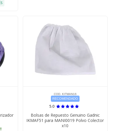
ÉS
COD. KITMAN16
RECOMENDADO
5.0
rizador
Bolsas de Repuesto Genuino Gadnic
IKMAF51 para MANI0019 Polvo Colector
x10
!