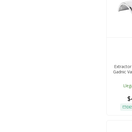
Extracto
Gadnic V
Lleg
$
DE