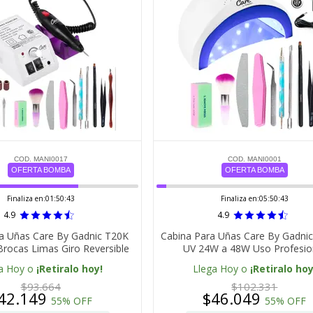
COD. MANI0017
COD. MANI0001
OFERTA BOMBA
OFERTA BOMBA
Finaliza en:
01:50:42
Finaliza en:
05:50:42
4.9
4.9
a Uñas Care By Gadnic T20K
Cabina Para Uñas Care By Gadni
rocas Limas Giro Reversible
UV 24W a 48W Uso Profesio
a Hoy o
¡Retiralo hoy!
Llega Hoy o
¡Retiralo hoy
$93.664
$102.331
42.149
$46.049
55% OFF
55% OFF