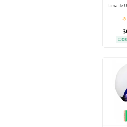
Lima de U
acute
$
DE