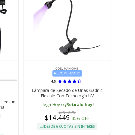
COD. MANI0048
RECOMENDADO
4.9
Lámpara de Secado de Uñas Gadnic
Flexible Con Tecnología UV
c Ledsun
Llega Hoy o
¡Retiralo hoy!
nal
$22.229
$14.449
!
35% OFF
DESDE 6 CUOTAS SIN INTERÉS