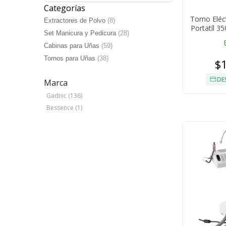
Categorías
Torno Eléc
Extractores de Polvo
(8)
Portatíl 3
Set Manicura y Pedicura
(28)
Cabinas para Uñas
(59)
Tornos para Uñas
(38)
$
DE
Marca
Gadnic (136)
Bessence (1)