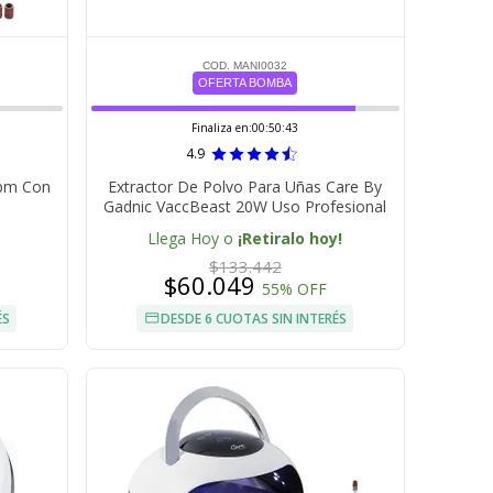
COD. MANI0032
OFERTA BOMBA
Finaliza en:
00:50:42
4.9
rpm Con
Extractor De Polvo Para Uñas Care By
Gadnic VaccBeast 20W Uso Profesional
Llega Hoy o
¡Retiralo hoy!
$133.442
$60.049
55% OFF
ÉS
DESDE 6 CUOTAS SIN INTERÉS