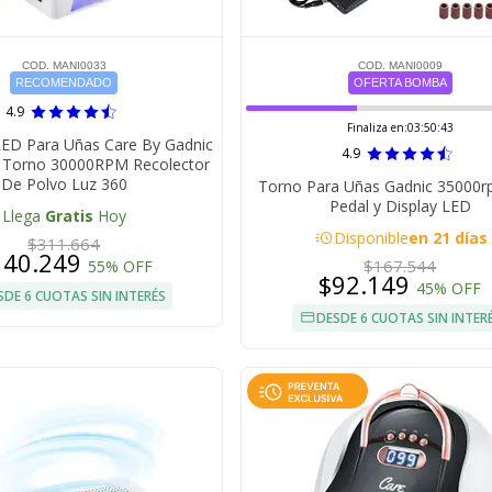
COD. MANI0033
COD. MANI0009
RECOMENDADO
OFERTA BOMBA
4.9
Finaliza en:
03:50:42
LED Para Uñas Care By Gadnic
4.9
 Torno 30000RPM Recolector
De Polvo Luz 360
Torno Para Uñas Gadnic 35000
Pedal y Display LED
Llega
Gratis
Hoy
acute
Disponible
en 21 días
$311.664
140.249
$167.544
55% OFF
$92.149
45% OFF
SDE 6 CUOTAS SIN INTERÉS
DESDE 6 CUOTAS SIN INTER