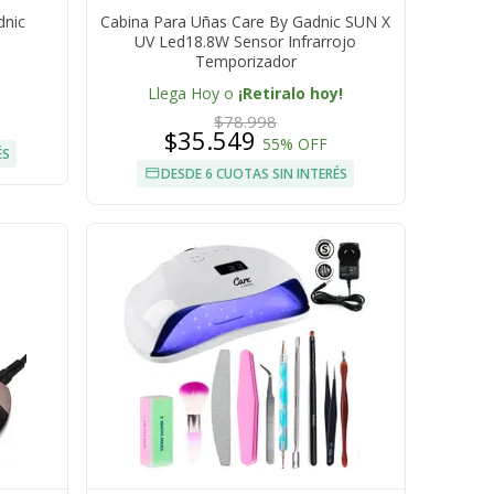
dnic
Cabina Para Uñas Care By Gadnic SUN X
UV Led18.8W Sensor Infrarrojo
Temporizador
Llega Hoy o
¡Retiralo hoy!
$78.998
$35.549
55% OFF
ÉS
DESDE 6 CUOTAS SIN INTERÉS