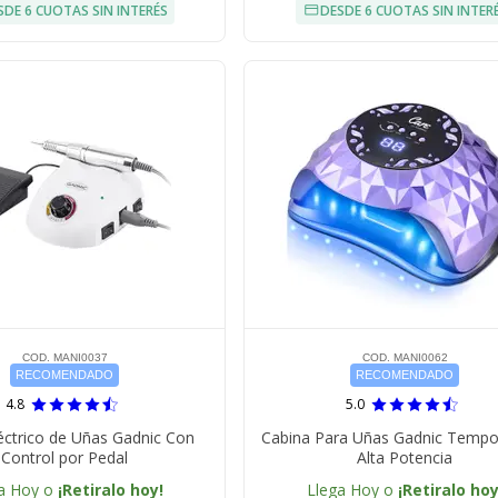
SDE 6 CUOTAS SIN INTERÉS
DESDE 6 CUOTAS SIN INTER
COD. MANI0037
COD. MANI0062
RECOMENDADO
RECOMENDADO
4.8
5.0
éctrico de Uñas Gadnic Con
Cabina Para Uñas Gadnic Tempo
Control por Pedal
Alta Potencia
a Hoy o
¡Retiralo hoy!
Llega Hoy o
¡Retiralo hoy