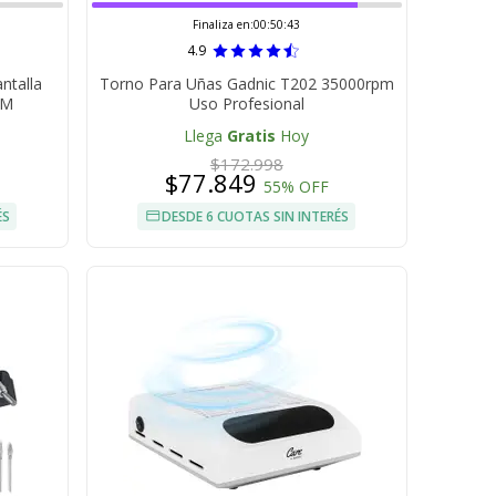
Finaliza en:
00:50:42
4.9
ntalla
Torno Para Uñas Gadnic T202 35000rpm
PM
Uso Profesional
Llega
Gratis
Hoy
$172.998
$77.849
55% OFF
ÉS
DESDE 6 CUOTAS SIN INTERÉS