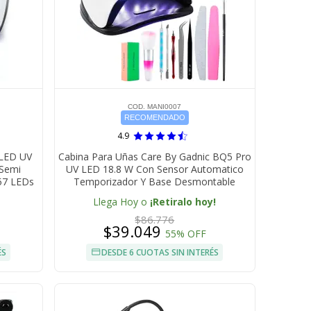
COD. MANI0007
RECOMENDADO
4.9
 LED UV
Cabina Para Uñas Care By Gadnic BQ5 Pro
 Semi
UV LED 18.8 W Con Sensor Automatico
 57 LEDs
Temporizador Y Base Desmontable
Llega Hoy o
¡Retiralo hoy!
$86.776
$39.049
55% OFF
ÉS
DESDE 6 CUOTAS SIN INTERÉS