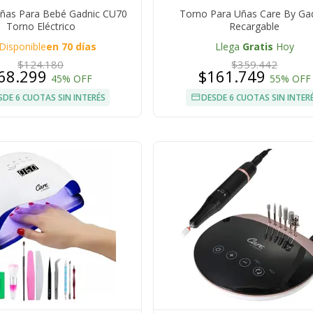
ñas Para Bebé Gadnic CU70
Torno Para Uñas Care By Ga
Torno Eléctrico
Recargable
Disponible
en 70 días
Llega
Gratis
Hoy
$124.180
$359.442
68.299
$161.749
45% OFF
55% OFF
SDE 6 CUOTAS SIN INTERÉS
DESDE 6 CUOTAS SIN INTER