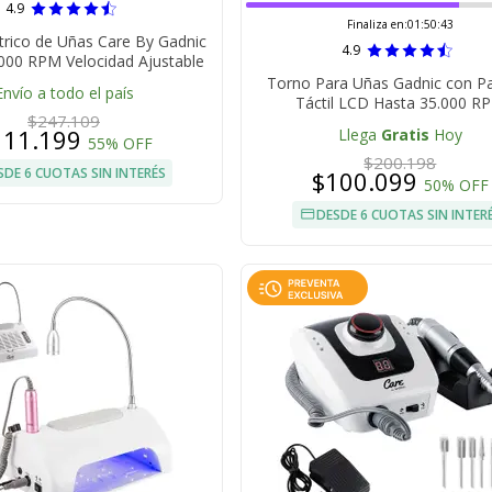
4.9
Finaliza en:
01:50:42
trico de Uñas Care By Gadnic
4.9
5000 RPM Velocidad Ajustable
Torno Para Uñas Gadnic con Pa
Envío a todo el país
Táctil LCD Hasta 35.000 R
$247.109
111.199
Llega
Gratis
Hoy
55% OFF
$200.198
SDE 6 CUOTAS SIN INTERÉS
$100.099
50% OFF
DESDE 6 CUOTAS SIN INTER