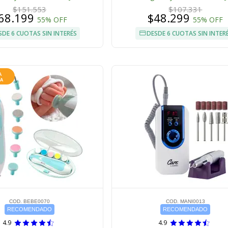
$151.553
$107.331
68.199
$48.299
55% OFF
55% OFF
SDE 6 CUOTAS SIN INTERÉS
DESDE 6 CUOTAS SIN INTER
COD. BEBE0070
COD. MANI0013
RECOMENDADO
RECOMENDADO
4.9
4.9