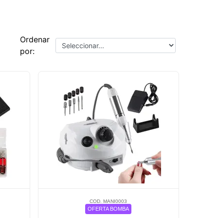
Ordenar
por:
COD. MANI0003
OFERTA BOMBA