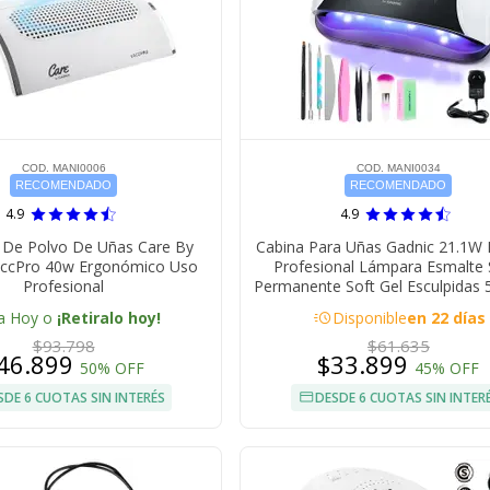
COD. MANI0006
COD. MANI0034
RECOMENDADO
RECOMENDADO
4.9
4.9
r De Polvo De Uñas Care By
Cabina Para Uñas Gadnic 21.1W
accPro 40w Ergonómico Uso
Profesional Lámpara Esmalte
Profesional
Permanente Soft Gel Esculpidas
acute
a Hoy o
¡Retiralo hoy!
Disponible
en 22 días
$93.798
$61.635
46.899
$33.899
50% OFF
45% OFF
SDE 6 CUOTAS SIN INTERÉS
DESDE 6 CUOTAS SIN INTER