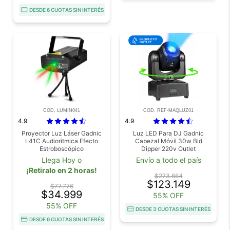
DESDE 6 CUOTAS SIN INTERÉS
COD. LUMIN041
COD. REF-MAQLUZ01
4.9
4.9
Proyector Luz Láser Gadnic
Luz LED Para DJ Gadnic
L41C Audioritmica Efecto
Cabezal Móvil 30w Bid
Estroboscópico
Dipper 220v Outlet
Llega Hoy o
Envío a todo el país
¡Retiralo en 2 horas!
$273.664
$123.149
$77.776
$34.999
55% OFF
55% OFF
DESDE 3 CUOTAS SIN INTERÉS
DESDE 6 CUOTAS SIN INTERÉS