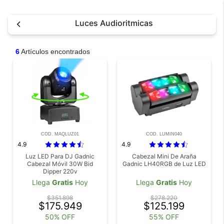
Luces Audioritmicas
6
Artículos encontrados
COD. MAQLUZ01
COD. LUMIN040
4.9
4.9
Luz LED Para DJ Gadnic
Cabezal Mini De Araña
Cabezal Móvil 30W Bid
Gadnic LH40RGB de Luz LED
Dipper 220v
Llega
Gratis
Hoy
Llega
Gratis
Hoy
$351.898
$278.220
$175.949
$125.199
50% OFF
55% OFF