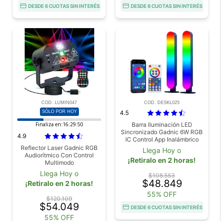
DESDE 6 CUOTAS SIN INTERÉS
DESDE 6 CUOTAS SIN INTERÉS
COD. LUMIN047
COD. DESKL025
SÓLO POR HOY
4.5
Finaliza en:
16:29:50
Barra Iluminación LED
Sincronizado Gadnic 6W RGB
4.9
IC Control App Inalámbrico
Reflector Laser Gadnic RGB
Llega Hoy o
Audiorítmico Con Control
¡Retiralo en 2 horas!
Multimodo
Llega Hoy o
$108.553
$48.849
¡Retiralo en 2 horas!
55% OFF
$120.109
$54.049
DESDE 6 CUOTAS SIN INTERÉS
55% OFF