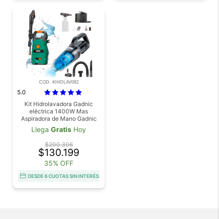
COD. KHIDLAV082
5.0
Kit Hidrolavadora Gadnic
eléctrica 1400W Mas
Aspiradora de Mano Gadnic
Portátil Auto Hogar 120W
Llega
Gratis
Hoy
$200.306
$130.199
35% OFF
DESDE 6 CUOTAS SIN INTERÉS