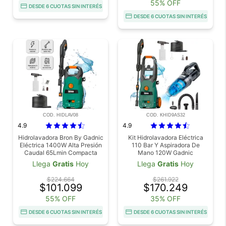
55% OFF
DESDE 6 CUOTAS SIN INTERÉS
DESDE 6 CUOTAS SIN INTERÉS
COD. HIDLAV08
COD. KHID9AS32
4.9
4.9
Hidrolavadora Bron By Gadnic
Kit Hidrolavadora Eléctrica
Eléctrica 1400W Alta Presión
110 Bar Y Aspiradora De
Caudal 65Lmin Compacta
Mano 120W Gadnic
Llega
Gratis
Hoy
Llega
Gratis
Hoy
$224.664
$261.922
$101.099
$170.249
55% OFF
35% OFF
DESDE 6 CUOTAS SIN INTERÉS
DESDE 6 CUOTAS SIN INTERÉS