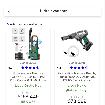
Hidrolavadoras
5
Artículos encontrados
COD. HIDLAV09
COD. HIDLAV11
4.9
4.8
Hidrolavadora Electrica
Pistola Hidrolavadora Bron by
Gadnic 110 Bar 1600 PSI
Gadnic 200W 20V 25 bar 362
220V Caudal 6.5L Min Motor
PSI IPX5 Alta Presion
Aluminio Manguera 5M
Electrica Portatil
Llega
Gratis
Hoy
Llega Hoy o
¡Retiralo hoy!
$374.331
$168.449
$162.442
$73.099
55% OFF