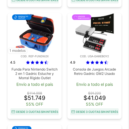
1 modelos
COD. REF-FUNDNI2X
COD. USA-GAMEBOY2
4.5
4.9
Funda Para Nintendo Switch
Consola de Juegos Arcade
2 en 1 Gadnic Estuche y
Retro Gadnic GM2 Usado
Morral Rígido Outlet
Envío a todo el país
Envío a todo el país
$114.998
$91.220
$51.749
$41.049
55% OFF
55% OFF
DESDE 3 CUOTAS SIN INTERÉS
DESDE 3 CUOTAS SIN INTERÉS