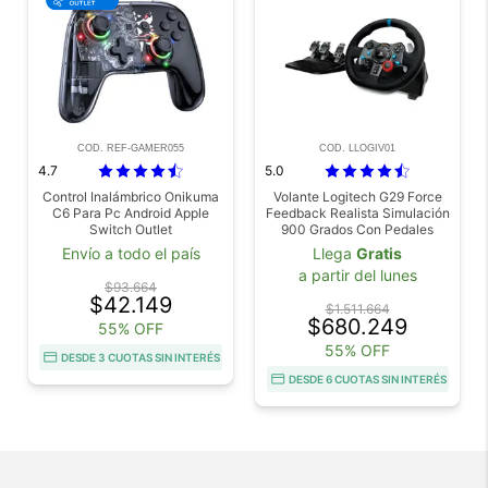
COD. REF-GAMER055
COD. LLOGIV01
4.7
5.0
Control Inalámbrico Onikuma
Volante Logitech G29 Force
C6 Para Pc Android Apple
Feedback Realista Simulación
Switch Outlet
900 Grados Con Pedales
Incluidos
Envío a todo el país
Llega
Gratis
a partir del lunes
$93.664
$42.149
$1.511.664
$680.249
55% OFF
55% OFF
DESDE 3 CUOTAS SIN INTERÉS
DESDE 6 CUOTAS SIN INTERÉS