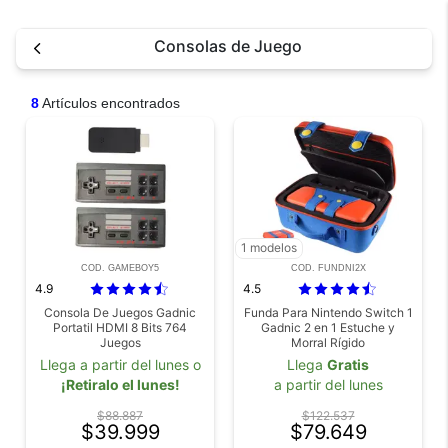
Consolas de Juego
8
Artículos encontrados
1 modelos
COD. GAMEBOY5
COD. FUNDNI2X
4.9
4.5
Consola De Juegos Gadnic
Funda Para Nintendo Switch 1
Portatil HDMI 8 Bits 764
Gadnic 2 en 1 Estuche y
Juegos
Morral Rígido
Llega a partir del lunes o
Llega
Gratis
¡Retiralo el lunes!
a partir del lunes
$88.887
$122.537
$39.999
$79.649