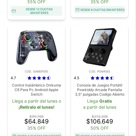
55% OFF
35% OFF
DESDE 12 CUOTAS
DESDE 6 CUOTAS SIN INTERÉS
SIN INTERÉS
COD. GAMER055
COD. POWK001
4.7
4.5
Control Inalámbrico Onikuma
Consola de Juegos Portátil
C6 Para Pc Android Apple
Powkiddy Arcade Pantalla
Switch
3,5" pulgadas Codigo Abierto
Llega a partir del lunes o
Llega
Gratis
¡Retiralo el lunes!
a partir del lunes
$99.768
$213.298
$64.849
$106.649
35% OFF
50% OFF
DESDE 6 CUOTAS SIN INTERÉS
DESDE 6 CUOTAS SIN INTERÉS