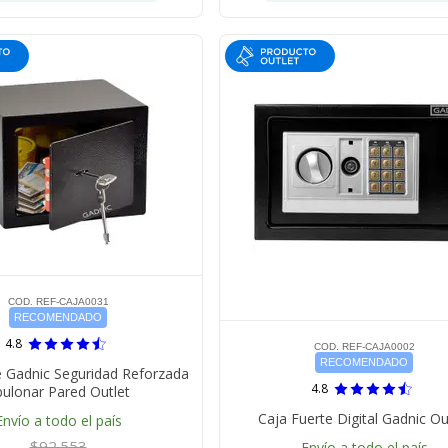
COD. REF-CAJA0031
RECOMENDADO
4.8
COD. REF-CAJA0002
RECOMENDADO
e Gadnic Seguridad Reforzada
4.8
ulonar Pared Outlet
Caja Fuerte Digital Gadnic Ou
Envío a todo el país
$92.553
Envío a todo el país