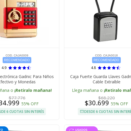
COD. CAJA0009
COD. CAJA0018
RECOMENDADO
RECOMENDADO
4.9
4.8
lectrónica Gadnic Para Niños
Caja Fuerte Guarda Llaves Gadn
Efectivo y Monedas
Cable Extraíble
añana o
¡Retiralo mañana!
Llega mañana o
¡Retiralo ma
$77.776
$68.220
34.999
$30.699
55% OFF
55% OFF
SDE 6 CUOTAS SIN INTERÉS
DESDE 6 CUOTAS SIN INTER