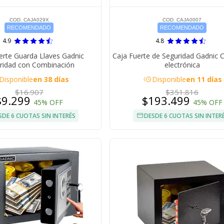
COD. CAJA029X
COD. CAJA0007
RECOMENDADO
RECOMENDADO
4.9
4.8
erte Guarda Llaves Gadnic
Caja Fuerte de Seguridad Gadnic 
ridad con Combinación
electrónica
acute
Disponible
en 38 días
Disponible
en 11 días
$16.907
$351.816
$9.299
$193.499
45% OFF
45% OFF
SDE 6 CUOTAS SIN INTERÉS
DESDE 6 CUOTAS SIN INTER