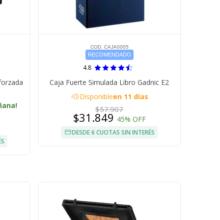
COD. CAJA0005
RECOMENDADO
4.8
forzada
Caja Fuerte Simulada Libro Gadnic E2
acute
Disponible
en 11 días
ñana!
$57.907
$31.849
45% OFF
DESDE 6 CUOTAS SIN INTERÉS
ÉS