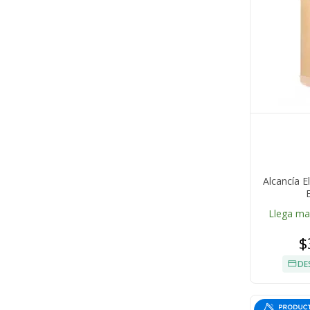
Alcancía E
Llega m
$
DE