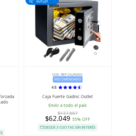
COD. REF-CAJA0001
RECOMENDADO
4.8
forzada
Caja Fuerte Gadnic Outlet
Usado
Envío a todo el país
$137.887
$62.049
55% OFF
DESDE 3 CUOTAS SIN INTERÉS
ÉS