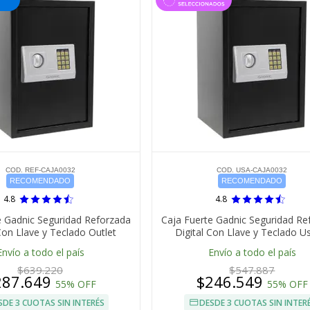
COD. REF-CAJA0032
COD. USA-CAJA0032
RECOMENDADO
RECOMENDADO
4.8
4.8
e Gadnic Seguridad Reforzada
Caja Fuerte Gadnic Seguridad Re
Con Llave y Teclado Outlet
Digital Con Llave y Teclado 
Envío a todo el país
Envío a todo el país
$639.220
$547.887
287.649
$246.549
55% OFF
55% OFF
SDE 3 CUOTAS SIN INTERÉS
DESDE 3 CUOTAS SIN INTER