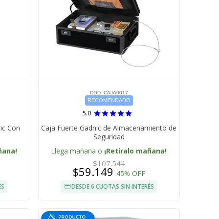
COD. CAJA0017
RECOMENDADO
5.0
ic Con
Caja Fuerte Gadnic de Almacenamiento de
Seguridad
ñana!
Llega mañana o
¡Retiralo mañana!
$107.544
$59.149
45% OFF
ÉS
DESDE 6 CUOTAS SIN INTERÉS