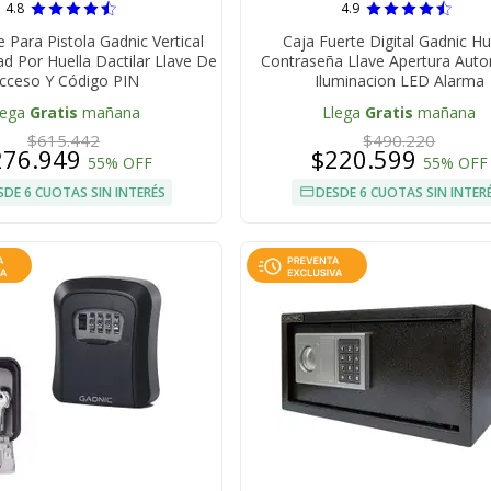
4.8
4.9
e Para Pistola Gadnic Vertical
Caja Fuerte Digital Gadnic Hu
d Por Huella Dactilar Llave De
Contraseña Llave Apertura Aut
cceso Y Código PIN
Iluminacion LED Alarma
lega
Gratis
mañana
Llega
Gratis
mañana
$615.442
$490.220
276.949
$220.599
55% OFF
55% OFF
SDE 6 CUOTAS SIN INTERÉS
DESDE 6 CUOTAS SIN INTER