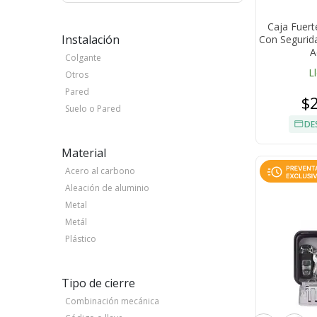
Caja Fuert
Instalación
Con Segurida
A
Colgante
L
Otros
Pared
$
Suelo o Pared
DE
Material
Acero al carbono
Aleación de aluminio
Metal
Metál
Plástico
Tipo de cierre
Combinación mecánica