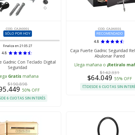
COD. CAJA0001
COD. CAJA0031
SÓLO POR HOY
RECOMENDADO
4.8
Finaliza en:
21:05:26
Caja Fuerte Gadnic Seguridad Re
4.8
Abulonar Pared
e Gadnic Con Teclado Digital
Llega mañana o
¡Retiralo ma
Seguridad
$142.331
$64.049
lega
Gratis
mañana
55% OFF
$190.898
DESDE 6 CUOTAS SIN INTER
95.449
50% OFF
SDE 6 CUOTAS SIN INTERÉS