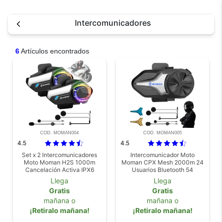
Intercomunicadores
6
Artículos encontrados
COD. MOMAN004
COD. MOMAN005
4.5
4.5
Set x 2 Intercomunicadores
Intercomunicador Moto
Moto Moman H2S 1000m
Moman CPX Mesh 2000m 24
Cancelación Activa IPX6
Usuarios Bluetooth 54
Cancelacion Ruido IP65
Llega
Llega
Gratis
Gratis
mañana o
mañana o
¡Retiralo mañana!
¡Retiralo mañana!