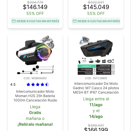
$324.776
$322.331
$146.149
$145.049
55% OFF
55% OFF
DESDE 6 CUOTAS SIN INTERÉS
DESDE 6 CUOTAS SIN INTERÉS
COD. MOMAN003
COD. INTCOM05
Intercomunicador De Moto
4.5
Gadnic M7 Casco 24 pilotos
Intercomunicador Moto
MESH BT IP67 Cancelación
Moman H2S 25h Batería
DSP
Llega entre el
1000m Cancelación Ruido
11/ago
Impermeable
Llega
y el
Gratis
14/ago
mañana o
¡Retiralo mañana!
$369.331
$166.199