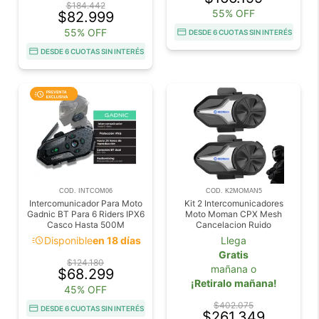
$184.442
55% OFF
$82.999
55% OFF
DESDE 6 CUOTAS SIN INTERÉS
DESDE 6 CUOTAS SIN INTERÉS
COD. INTCOM06
COD. K2MOMAN5
Intercomunicador Para Moto
Kit 2 Intercomunicadores
Gadnic BT Para 6 Riders IPX6
Moto Moman CPX Mesh
Casco Hasta 500M
Cancelacion Ruido
acute
Disponible
en 18 días
Llega
Gratis
$124.180
mañana o
$68.299
¡Retiralo mañana!
45% OFF
$402.075
DESDE 6 CUOTAS SIN INTERÉS
$261.349