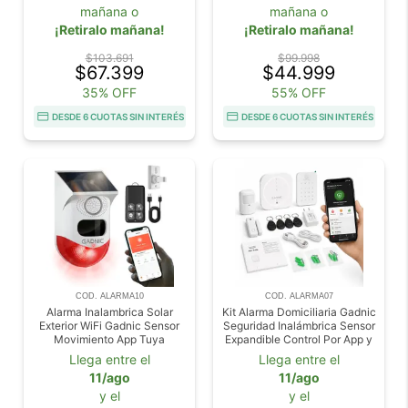
mañana o
mañana o
¡Retiralo mañana!
¡Retiralo mañana!
$103.691
$99.998
$67.399
$44.999
35% OFF
55% OFF
DESDE 6 CUOTAS SIN INTERÉS
DESDE 6 CUOTAS SIN INTERÉS
COD. ALARMA10
COD. ALARMA07
Alarma Inalambrica Solar
Kit Alarma Domiciliaria Gadnic
Exterior WiFi Gadnic Sensor
Seguridad Inalámbrica Sensor
Movimiento App Tuya
Expandible Control Por App y
Voz Compatible Con Alexa y
Llega entre el
Llega entre el
Google Home Notificaciones
11/ago
11/ago
y el
y el