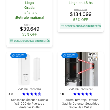
Llega
Llega en 48 hs
Gratis
$297.998
mañana o
$134.099
¡Retiralo mañana!
55% OFF
$88.109
DESDE 3 CUOTAS SIN INTERÉS
$39.649
55% OFF
DESDE 6 CUOTAS SIN INTERÉS
COD. REF-ACALAR01
COD. REF-ALARMA03
4.8
5.0
Sensor inalámbrico Gadnic
Barrera Infrarroja Exterior
WS1000 de Puertas y
Gadnic Detector Seguridad
Ventanas Outlet
Doble Haz Outlet