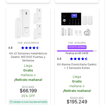
COD. KACALAR01X3
COD. KITALAR01
4.8
OFERTA BOMBA
Kit x3 Sensores inalámbricos
Finaliza en:
00:34:08
Gadnic WS1000 Puertas y
4.8
Ventanas
Kit Alarma Domiciliaria Gadnic
Llega
+ 2 Sensores Extras
Gratis
mañana o
Llega
¡Retiralo mañana!
Gratis
mañana o
$101.845
$66.199
¡Retiralo mañana!
35% OFF
$300.383
$195.249
DESDE 6 CUOTAS SIN INTERÉS