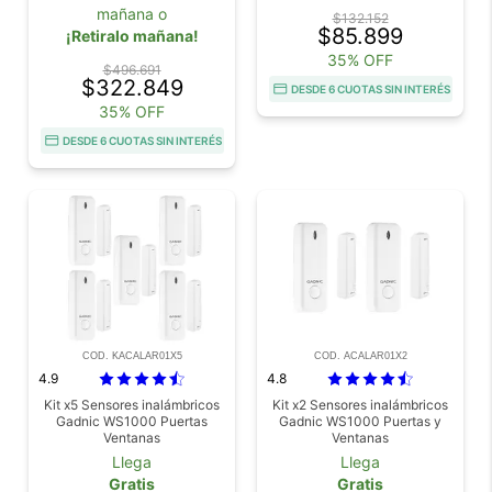
mañana o
$132.152
$85.899
¡Retiralo mañana!
35% OFF
$496.691
$322.849
DESDE 6 CUOTAS SIN INTERÉS
35% OFF
DESDE 6 CUOTAS SIN INTERÉS
COD. KACALAR01X5
COD. ACALAR01X2
4.9
4.8
Kit x5 Sensores inalámbricos
Kit x2 Sensores inalámbricos
Gadnic WS1000 Puertas
Gadnic WS1000 Puertas y
Ventanas
Ventanas
Llega
Llega
Gratis
Gratis