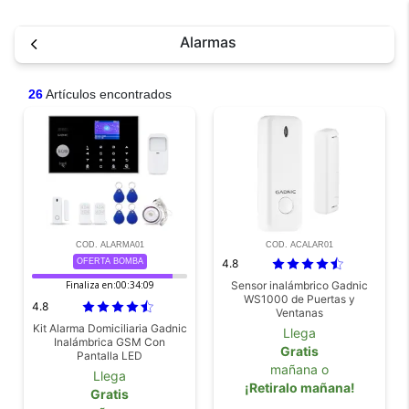
Alarmas
26
Artículos encontrados
COD. ALARMA01
COD. ACALAR01
OFERTA BOMBA
4.8
Finaliza en:
00:34:08
Sensor inalámbrico Gadnic
WS1000 de Puertas y
4.8
Ventanas
Kit Alarma Domiciliaria Gadnic
Llega
Inalámbrica GSM Con
Gratis
Pantalla LED
mañana o
Llega
¡Retiralo mañana!
Gratis