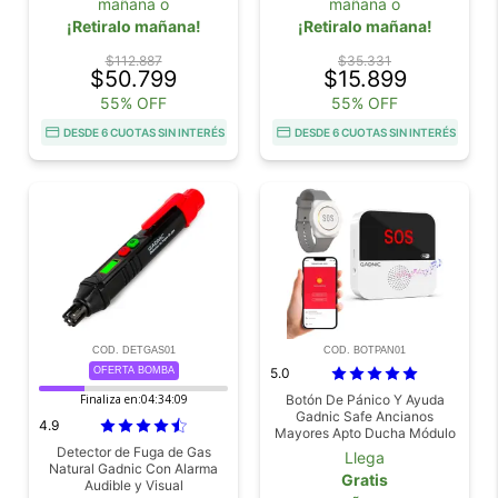
mañana o
mañana o
¡Retiralo mañana!
¡Retiralo mañana!
$112.887
$35.331
$50.799
$15.899
55% OFF
55% OFF
DESDE 6 CUOTAS SIN INTERÉS
DESDE 6 CUOTAS SIN INTERÉS
COD. DETGAS01
COD. BOTPAN01
OFERTA BOMBA
5.0
Finaliza en:
04:34:08
Botón De Pánico Y Ayuda
Gadnic Safe Ancianos
4.9
Mayores Apto Ducha Módulo
Pulsera
Detector de Fuga de Gas
Llega
Natural Gadnic Con Alarma
Gratis
Audible y Visual