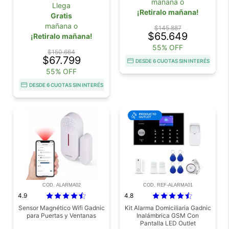
mañana o
Llega
¡Retiralo mañana!
Gratis
mañana o
$145.887
$65.649
¡Retiralo mañana!
55% OFF
$150.664
$67.799
DESDE 6 CUOTAS SIN INTERÉS
55% OFF
DESDE 6 CUOTAS SIN INTERÉS
COD. ALARMA02
COD. REF-ALARMA01
4.9
4.8
Sensor Magnético Wifi Gadnic
Kit Alarma Domiciliaria Gadnic
para Puertas y Ventanas
Inalámbrica GSM Con
Pantalla LED Outlet