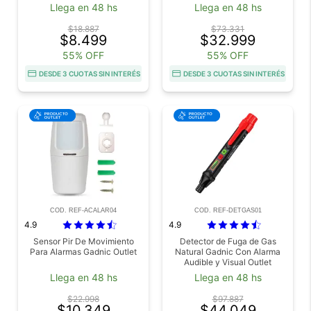
Llega en 48 hs
Llega en 48 hs
$18.887
$73.331
$8.499
$32.999
55% OFF
55% OFF
DESDE 3 CUOTAS SIN INTERÉS
DESDE 3 CUOTAS SIN INTERÉS
COD. REF-ACALAR04
COD. REF-DETGAS01
4.9
4.9
Sensor Pir De Movimiento
Detector de Fuga de Gas
Para Alarmas Gadnic Outlet
Natural Gadnic Con Alarma
Audible y Visual Outlet
Llega en 48 hs
Llega en 48 hs
$22.998
$97.887
$10.349
$44.049