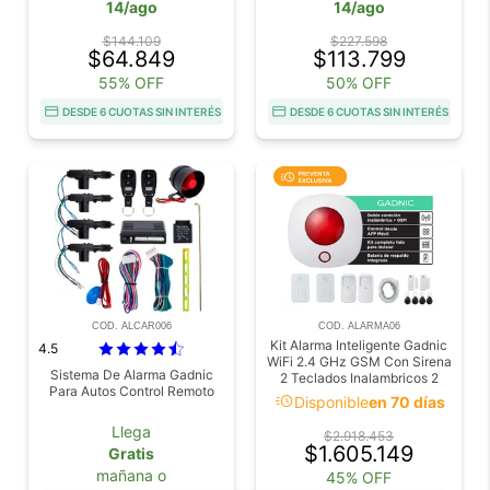
14/ago
14/ago
$144.109
$227.598
$64.849
$113.799
55% OFF
50% OFF
DESDE 6 CUOTAS SIN INTERÉS
DESDE 6 CUOTAS SIN INTERÉS
COD. ALCAR006
COD. ALARMA06
Kit Alarma Inteligente Gadnic
4.5
WiFi 2.4 GHz GSM Con Sirena
Sistema De Alarma Gadnic
2 Teclados Inalambricos 2
Para Autos Control Remoto
Sensores PIR 2 Sensores
acute
Disponible
en 70 días
Magneticos 4 Llaveros RFID
Bateria De Respaldo App
Llega
$2.918.453
Smart Life
$1.605.149
Gratis
mañana o
45% OFF