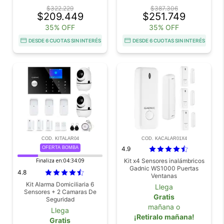
$322.229
$387.306
$209.449
$251.749
35% OFF
35% OFF
DESDE 6 CUOTAS SIN INTERÉS
DESDE 6 CUOTAS SIN INTERÉS
COD. KITALAR04
COD. KACALAR01X4
OFERTA BOMBA
4.9
Finaliza en:
04:34:08
Kit x4 Sensores inalámbricos
Gadnic WS1000 Puertas
4.8
Ventanas
Kit Alarma Domiciliaria 6
Llega
Sensores + 2 Camaras De
Gratis
Seguridad
mañana o
Llega
¡Retiralo mañana!
Gratis