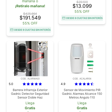
mañana o
$29.109
$13.099
¡Retiralo mañana!
55% OFF
$425.664
$191.549
DESDE 6 CUOTAS SIN INTERÉS
55% OFF
DESDE 6 CUOTAS SIN INTERÉS
COD. ALARMA03
COD. ACALAR04
5.0
4.9
Barrera Infrarroja Exterior
Sensor de Movimiento PIR
Gadnic Detector Seguridad
Gadnic Alarmas Alcance 150
Sensor Doble Haz
Metros Angulo 110
Frecuencia 433 MHz
Llega
Llega
Gratis
Gratis