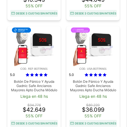
55% OFF
55% OFF
DESDE 3 CUOTAS SIN INTERÉS
DESDE 3 CUOTAS SIN INTERÉS
COD. REF-BOTPAN01
COD. USA-BOTPAN01
5.0
5.0
Botón De Pánico Y Ayuda
Botón De Pánico Y Ayuda
Gadnic Safe Ancianos
Gadnic Safe Ancianos
Mayores Apto Ducha Módulo
Mayores Apto Ducha Módulo
Pulsera Outlet
Pulsera Usado
Llega en 48 hs
Llega en 48 hs
$94.776
$80.220
$42.649
$36.099
55% OFF
55% OFF
DESDE 3 CUOTAS SIN INTERÉS
DESDE 3 CUOTAS SIN INTERÉS