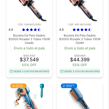
COD. USA-BUCLE001
COD. REF-BUCLE001
4.9
4.9
Buclera De Pelo Gadnic
Buclera De Pelo Gadnic
B3000 Rizador 3 Tubos 150W
B3000 Rizador 3 Tubos 150W
Usado
Outlet
Envío a todo el país
Envío a todo el país
$83.442
$98.664
$37.549
$44.399
55% OFF
55% OFF
DESDE 3 CUOTAS SIN INTERÉS
DESDE 3 CUOTAS SIN INTERÉS