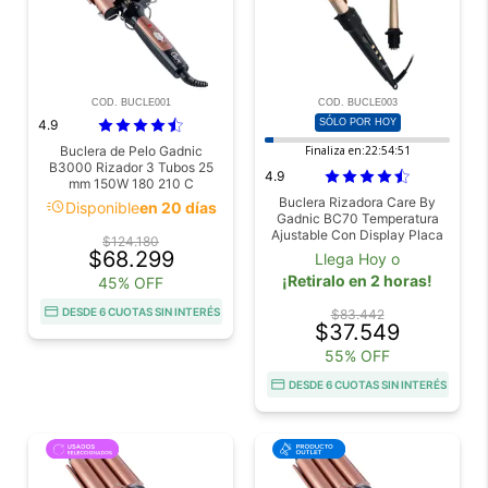
COD. BUCLE001
COD. BUCLE003
4.9
SÓLO POR HOY
Buclera de Pelo Gadnic
Finaliza en:
22:54:51
B3000 Rizador 3 Tubos 25
4.9
mm 150W 180 210 C
Buclera Rizadora Care By
acute
Disponible
en 20 días
Gadnic BC70 Temperatura
Ajustable Con Display Placa
$124.180
Cerámica
$68.299
Llega Hoy o
¡Retiralo en 2 horas!
45% OFF
DESDE 6 CUOTAS SIN INTERÉS
$83.442
$37.549
55% OFF
DESDE 6 CUOTAS SIN INTERÉS