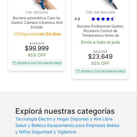
COD. BUCLE015
COD. REF-BUCLE005
Buclera automática Care by
4.9
Gadnic Cámara Céramica Anti
Buclera Profesional Gadnic
Enredo
Rizadora Control de
acute
Disponible
en 24 días
Temperatura Iones de
Ceramica Outlet
Envío a todo el país
$181.816
$99.999
$52.553
45% OFF
$23.649
55% OFF
DESDE 6 CUOTAS SIN INTERÉS
DESDE 3 CUOTAS SIN INTERÉS
Explorá nuestras categorías
Tecnologia
Electro y Hogar
Deportes y Aire Libre
Salud y Belleza
Equipamiento para Empresas
Bebes
y Niños
Seguridad y Vigilancia