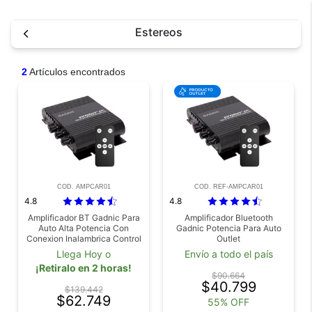
Estereos
2
Artículos encontrados
COD. AMPCAR01
COD. REF-AMPCAR01
4.8
4.8
Amplificador BT Gadnic Para
Amplificador Bluetooth
Auto Alta Potencia Con
Gadnic Potencia Para Auto
Conexion Inalambrica Control
Outlet
Remoto Para Sistema De
Llega Hoy o
Envío a todo el país
Audio
¡Retiralo en 2 horas!
$90.664
$40.799
$139.442
$62.749
55% OFF