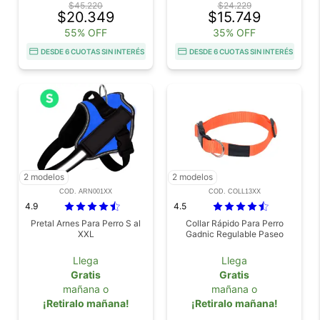
$45.220
$24.229
$20.349
$15.749
55% OFF
35% OFF
DESDE 6 CUOTAS SIN INTERÉS
DESDE 6 CUOTAS SIN INTERÉS
2 modelos
2 modelos
COD. ARN001XX
COD. COLL13XX
4.9
4.5
Pretal Arnes Para Perro S al
Collar Rápido Para Perro
XXL
Gadnic Regulable Paseo
Llega
Llega
Gratis
Gratis
mañana o
mañana o
¡Retiralo mañana!
¡Retiralo mañana!