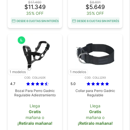
$17.460
$8.691
$11.349
$5.649
35% OFF
35% OFF
DESDE 6 CUOTAS SIN INTERÉS
DESDE 6 CUOTAS SIN INTERÉS
1 modelos
1 modelos
COD. COLLA10X
COD. COLL12XX
4.7
5.0
Bozal Para Perro Gadnic
Collar para Perro Gadnic
Regulable Adiestramiento
Regulable
Llega
Llega
Gratis
Gratis
mañana o
mañana o
¡Retiralo mañana!
¡Retiralo mañana!