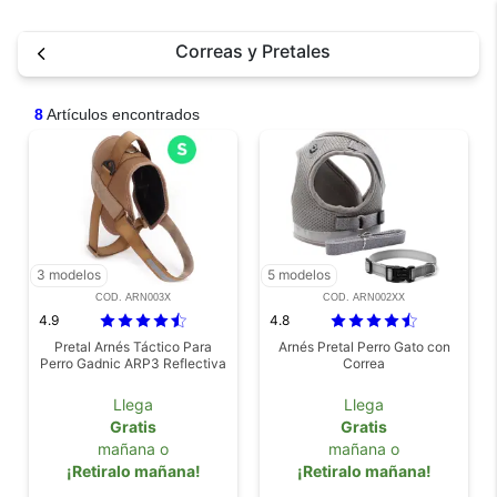
Correas y Pretales
8
Artículos encontrados
3 modelos
5 modelos
COD. ARN003X
COD. ARN002XX
4.9
4.8
Pretal Arnés Táctico Para
Arnés Pretal Perro Gato con
Perro Gadnic ARP3 Reflectiva
Correa
Llega
Llega
Gratis
Gratis
mañana o
mañana o
¡Retiralo mañana!
¡Retiralo mañana!