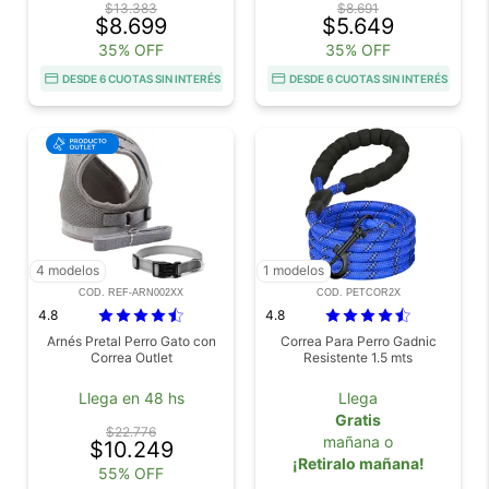
$13.383
$8.691
$8.699
$5.649
35% OFF
35% OFF
DESDE 6 CUOTAS SIN INTERÉS
DESDE 6 CUOTAS SIN INTERÉS
4 modelos
1 modelos
COD. REF-ARN002XX
COD. PETCOR2X
4.8
4.8
Arnés Pretal Perro Gato con
Correa Para Perro Gadnic
Correa Outlet
Resistente 1.5 mts
Llega en 48 hs
Llega
Gratis
$22.776
mañana o
$10.249
¡Retiralo mañana!
55% OFF