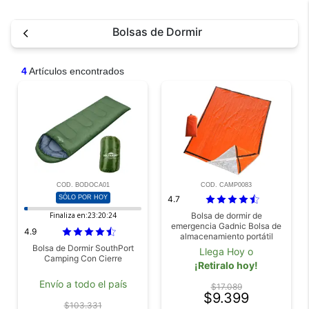
Bolsas de Dormir
4
Artículos encontrados
COD. BODOCA01
COD. CAMP0083
SÓLO POR HOY
4.7
Finaliza en:
23:20:24
Bolsa de dormir de
emergencia Gadnic Bolsa de
4.9
almacenamiento portátil
Bolsa de Dormir SouthPort
Llega Hoy o
Camping Con Cierre
¡Retiralo hoy!
Envío a todo el país
$17.089
$9.399
$103.331