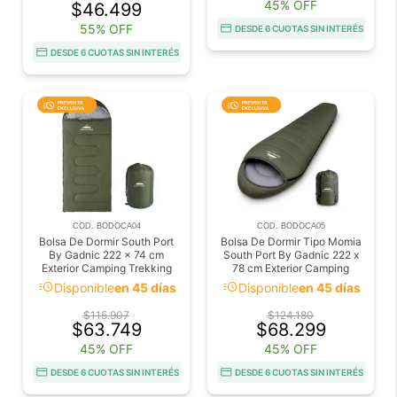
45% OFF
$46.499
55% OFF
DESDE 6 CUOTAS SIN INTERÉS
DESDE 6 CUOTAS SIN INTERÉS
COD. BODOCA04
COD. BODOCA05
Bolsa De Dormir South Port
Bolsa De Dormir Tipo Momia
By Gadnic 222 x 74 cm
South Port By Gadnic 222 x
Exterior Camping Trekking
78 cm Exterior Camping
Trekking
acute
acute
Disponible
en 45 días
Disponible
en 45 días
$115.907
$124.180
$63.749
$68.299
45% OFF
45% OFF
DESDE 6 CUOTAS SIN INTERÉS
DESDE 6 CUOTAS SIN INTERÉS