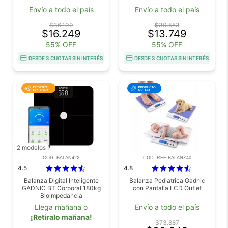
Envío a todo el país
Envío a todo el país
$36.109
$30.553
$16.249
$13.749
55% OFF
55% OFF
DESDE 3 CUOTAS SIN INTERÉS
DESDE 3 CUOTAS SIN INTERÉS
2 modelos
COD. BALAN42X
COD. REF-BALANZ40
4.5
4.8
Balanza Digital Inteligente
Balanza Pediatrica Gadnic
GADNIC BT Corporal 180kg
con Pantalla LCD Outlet
Bioimpedancia
Llega mañana o
Envío a todo el país
¡Retiralo mañana!
$73.887