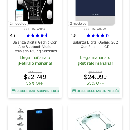
2 modelos
2 modelos
COD. BALAN15X
COD. BALANZ2X
4.9
4.8
Balanza Digital Gadnic Con
Balanza Digital Gadnic G02
App Bluetooth Vidrio
Con Pantalla LCD
Templado 180 Kg Sensores
Alta Precision
Llega mañana o
Llega mañana o
¡Retiralo mañana!
¡Retiralo mañana!
$50.553
$55.553
$22.749
$24.999
55% OFF
55% OFF
DESDE 6 CUOTAS SIN INTERÉS
DESDE 6 CUOTAS SIN INTERÉS