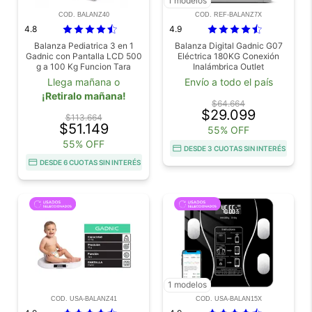
1 modelos
COD. BALANZ40
COD. REF-BALANZ7X
4.8
4.9
Balanza Pediatrica 3 en 1
Balanza Digital Gadnic G07
Gadnic con Pantalla LCD 500
Eléctrica 180KG Conexión
g a 100 Kg Funcion Tara
Inalámbrica Outlet
Memoria Vidrio Templado
Llega mañana o
Envío a todo el país
¡Retiralo mañana!
$64.664
$29.099
$113.664
$51.149
55% OFF
55% OFF
DESDE 3 CUOTAS SIN INTERÉS
DESDE 6 CUOTAS SIN INTERÉS
1 modelos
COD. USA-BALANZ41
COD. USA-BALAN15X