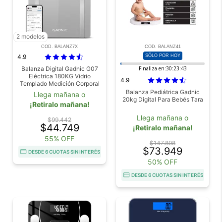
2 modelos
COD. BALANZ7X
COD. BALANZ41
4.9
SÓLO POR HOY
Balanza Digital Gadnic G07
Finaliza en:
30:23:43
Eléctrica 180KG Vidrio
4.9
Templado Medición Corporal
Conexión Inalámbrica
Balanza Pediátrica Gadnic
Llega mañana o
20kg Digital Para Bebés Tara
¡Retiralo mañana!
Llega mañana o
$99.442
$44.749
¡Retiralo mañana!
55% OFF
$147.898
$73.949
DESDE 6 CUOTAS SIN INTERÉS
50% OFF
DESDE 6 CUOTAS SIN INTERÉS