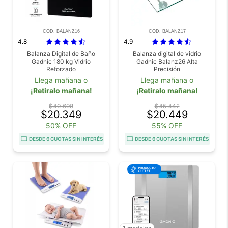
COD. BALANZ16
COD. BALANZ17
4.8
4.9
Balanza Digital de Baño
Balanza digital de vidrio
Gadnic 180 kg Vidrio
Gadnic Balanz26 Alta
Reforzado
Precisión
Llega mañana o
Llega mañana o
¡Retiralo mañana!
¡Retiralo mañana!
$40.698
$45.442
$20.349
$20.449
50% OFF
55% OFF
DESDE 6 CUOTAS SIN INTERÉS
DESDE 6 CUOTAS SIN INTERÉS