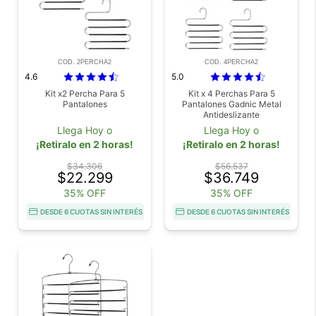
COD. 2PERCHA2
COD. 4PERCHA2
4.6
5.0
Kit x2 Percha Para 5
Kit x 4 Perchas Para 5
Pantalones
Pantalones Gadnic Metal
Antideslizante
Llega Hoy o
Llega Hoy o
¡Retiralo en 2 horas!
¡Retiralo en 2 horas!
$34.306
$56.537
$22.299
$36.749
35% OFF
35% OFF
DESDE 6 CUOTAS SIN INTERÉS
DESDE 6 CUOTAS SIN INTERÉS