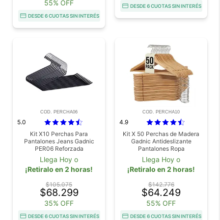
55% OFF
DESDE 6 CUOTAS SIN INTERÉS
DESDE 6 CUOTAS SIN INTERÉS
COD. PERCHA06
COD. PERCHA10
5.0
4.9
Kit X10 Perchas Para
Kit X 50 Perchas de Madera
Pantalones Jeans Gadnic
Gadnic Antideslizante
PER06 Reforzada
Pantalones Ropa
Antideslizante
Llega Hoy o
Llega Hoy o
¡Retiralo en 2 horas!
¡Retiralo en 2 horas!
$105.075
$142.776
$68.299
$64.249
35% OFF
55% OFF
DESDE 6 CUOTAS SIN INTERÉS
DESDE 6 CUOTAS SIN INTERÉS