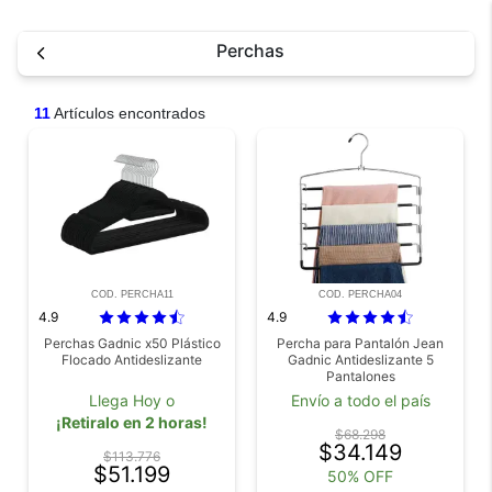
Perchas
11
Artículos encontrados
COD. PERCHA11
COD. PERCHA04
4.9
4.9
Perchas Gadnic x50 Plástico
Percha para Pantalón Jean
Flocado Antideslizante
Gadnic Antideslizante 5
Pantalones
Llega Hoy o
Envío a todo el país
¡Retiralo en 2 horas!
$68.298
$34.149
$113.776
$51.199
50% OFF