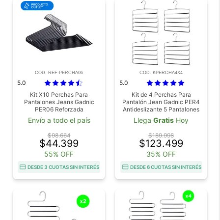
COD. REF-PERCHA06
COD. KPERCHA4X4
5.0
5.0
Kit X10 Perchas Para
Kit de 4 Perchas Para
Pantalones Jeans Gadnic
Pantalón Jean Gadnic PER4
PER06 Reforzada
Antideslizante 5 Pantalones
Antideslizante Outlet
Envío a todo el país
Llega
Gratis
Hoy
$98.664
$189.998
$44.399
$123.499
55% OFF
35% OFF
DESDE 3 CUOTAS SIN INTERÉS
DESDE 6 CUOTAS SIN INTERÉS