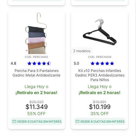
2 modelos
COD. PERCHA02
COD. PERCHA3X
4.8
5.0
Percha Para 5 Pantalones
Kit x10 Perchas Infantiles
Gadnic Metal Antideslizante
Gadnic PER3 Antideslizantes
Para Niños
Llega Hoy o
Llega Hoy o
¡Retiralo en 2 horas!
¡Retiralo en 2 horas!
$25.220
$15.691
$11.349
$10.199
55% OFF
35% OFF
DESDE 6 CUOTAS SIN INTERÉS
DESDE 6 CUOTAS SIN INTERÉS