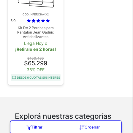
COD. KPERCHA4X2
5.0
Kit De 2 Perchas para
Pantalón Jean Gadnic
Antideslizantes
Llega Hoy o
¡Retiralo en 2 horas!
$100.460
$65.299
35% OFF
DESDE 6 CUOTAS SIN INTERÉS
Explorá nuestras categorías
Máquinas de Coser
Cepillos para Calzado
Carritos
Filtrar
Ordenar
para Compras
Petacas Licoreras
Camas y Catres