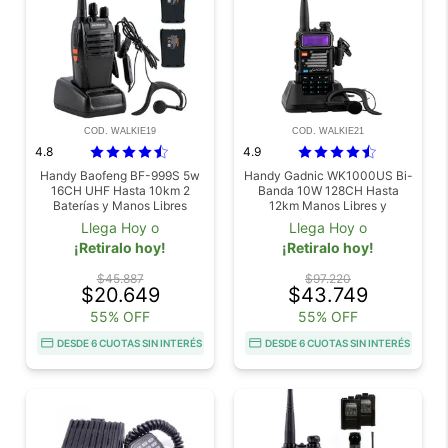
COD. WALKIE19
COD. WALKIE21
4.8
4.9
Handy Baofeng BF-999S 5w
Handy Gadnic WK1000US Bi-
16CH UHF Hasta 10km 2
Banda 10W 128CH Hasta
Baterías y Manos Libres
12km Manos Libres y
Accesorios
Llega Hoy o
Llega Hoy o
¡Retiralo hoy!
¡Retiralo hoy!
$45.887
$97.220
$20.649
$43.749
55% OFF
55% OFF
DESDE 6 CUOTAS SIN INTERÉS
DESDE 6 CUOTAS SIN INTERÉS