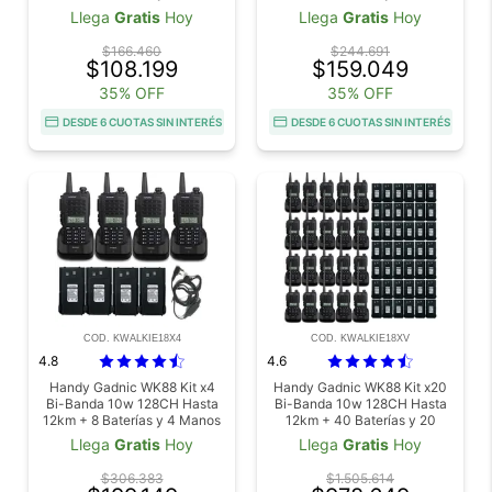
Libres
Libres
Llega
Gratis
Hoy
Llega
Gratis
Hoy
$166.460
$244.691
$108.199
$159.049
35% OFF
35% OFF
DESDE 6 CUOTAS SIN INTERÉS
DESDE 6 CUOTAS SIN INTERÉS
COD. KWALKIE18X4
COD. KWALKIE18XV
4.8
4.6
Handy Gadnic WK88 Kit x4
Handy Gadnic WK88 Kit x20
Bi-Banda 10w 128CH Hasta
Bi-Banda 10w 128CH Hasta
12km + 8 Baterías y 4 Manos
12km + 40 Baterías y 20
Libres
Manos Libres
Llega
Gratis
Hoy
Llega
Gratis
Hoy
$306.383
$1.505.614