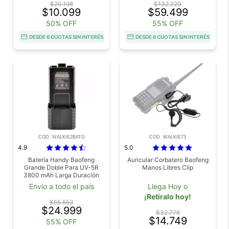
$20.198
$132.220
$10.099
$59.499
50% OFF
55% OFF
DESDE 6 CUOTAS SIN INTERÉS
DESDE 6 CUOTAS SIN INTERÉS
COD. WALKIE2BATG
COD. WALKIE73
4.9
5.0
Batería Handy Baofeng
Auricular Corbatero Baofeng
Grande Doble Para UV-5R
Manos Libres Clip
3800 mAh Larga Duración
Envío a todo el país
Llega Hoy o
¡Retiralo hoy!
$55.553
$24.999
$32.776
$14.749
55% OFF