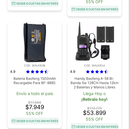
55% OFF
DESDE 6 CUOTAS SIN INTERÉS
DESDE 6 CUOTAS SIN INTERÉS
COD. WALKIE4B
COD. WALKIE14
4.9
4.9
Batería Baofeng 1500mAh
Handy Baofeng A-58 Bi-
Recargable Para BF-888S
Banda 5w 128CH Hasta 12km
2 Baterías y Manos Libres
Envío a todo el país
Llega Hoy o
¡Retiralo hoy!
$17.664
$7.949
$119.776
$53.899
55% OFF
55% OFF
DESDE 6 CUOTAS SIN INTERÉS
DESDE 6 CUOTAS SIN INTERÉS