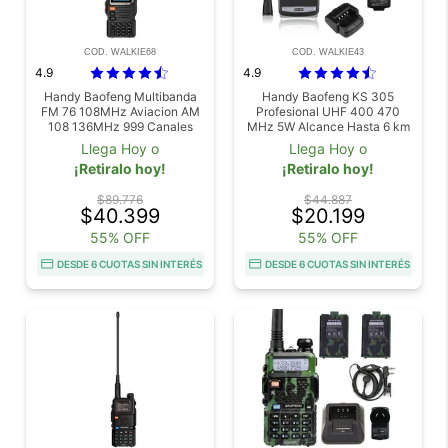
COD. WALKIE68
COD. WALKIE43
4.9
4.9
Handy Baofeng Multibanda
Handy Baofeng KS 305
FM 76 108MHz Aviacion AM
Profesional UHF 400 470
108 136MHz 999 Canales
MHz 5W Alcance Hasta 6 km
Bateria 2600mAh USB C VOX
Bateria Extra 1500 mAh
Llega Hoy o
Llega Hoy o
Funcion VOX
¡Retiralo hoy!
¡Retiralo hoy!
$89.776
$44.887
$40.399
$20.199
55% OFF
55% OFF
DESDE 6 CUOTAS SIN INTERÉS
DESDE 6 CUOTAS SIN INTERÉS