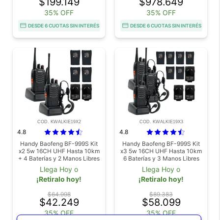
$199.149
$978.649
35% OFF
35% OFF
DESDE 6 CUOTAS SIN INTERÉS
DESDE 6 CUOTAS SIN INTERÉS
COD. KWALKIE19X2
COD. KWALKIE19X3
4.8
4.8
Handy Baofeng BF-999S Kit
Handy Baofeng BF-999S Kit
x2 5w 16CH UHF Hasta 10km
x3 5w 16CH UHF Hasta 10km
+ 4 Baterías y 2 Manos Libres
6 Baterías y 3 Manos Libres
Llega Hoy o
Llega Hoy o
¡Retiralo hoy!
¡Retiralo hoy!
$64.998
$89.383
$42.249
$58.099
35% OFF
35% OFF