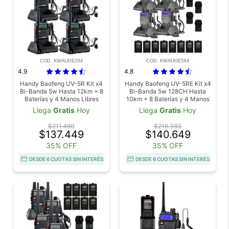
COD. KWALKIE2X4
COD. KWALKIE5X4
4.9
4.8
Handy Baofeng UV-5R Kit x4
Handy Baofeng UV-5RE Kit x4
Bi-Banda 5w Hasta 12km + 8
Bi-Banda 5w 128CH Hasta
Baterías y 4 Manos Libres
10km + 8 Baterías y 4 Manos
Libres
Llega
Gratis
Hoy
Llega
Gratis
Hoy
$211.460
$216.383
$137.449
$140.649
35% OFF
35% OFF
DESDE 6 CUOTAS SIN INTERÉS
DESDE 6 CUOTAS SIN INTERÉS