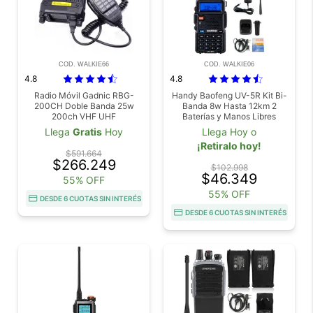
COD. WALKIE66
COD. WALKIE06
4.8
4.8
Radio Móvil Gadnic RBG-
Handy Baofeng UV-5R Kit Bi-
200CH Doble Banda 25w
Banda 8w Hasta 12km 2
200ch VHF UHF
Baterías y Manos Libres
Llega
Gratis
Hoy
Llega Hoy o
¡Retiralo hoy!
$591.664
$266.249
$102.998
$46.349
55% OFF
55% OFF
DESDE 6 CUOTAS SIN INTERÉS
DESDE 6 CUOTAS SIN INTERÉS