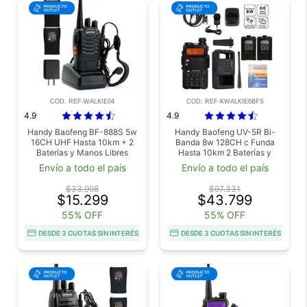
COD. REF-WALKIE04
COD. REF-KWALKIE6BFS
4.9
4.9
Handy Baofeng BF-888S 5w
Handy Baofeng UV-5R Bi-
16CH UHF Hasta 10km + 2
Banda 8w 128CH c Funda
Baterías y Manos Libres
Hasta 10km 2 Baterías y
Outlet
Manos Libres Outlet
Envío a todo el país
Envío a todo el país
$33.998
$97.331
$15.299
$43.799
55% OFF
55% OFF
DESDE 3 CUOTAS SIN INTERÉS
DESDE 3 CUOTAS SIN INTERÉS