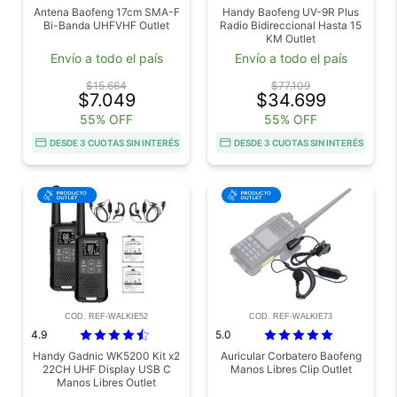
Antena Baofeng 17cm SMA-F
Handy Baofeng UV-9R Plus
Bi-Banda UHFVHF Outlet
Radio Bidireccional Hasta 15
KM Outlet
Envío a todo el país
Envío a todo el país
$15.664
$77.109
$7.049
$34.699
55% OFF
55% OFF
DESDE 3 CUOTAS SIN INTERÉS
DESDE 3 CUOTAS SIN INTERÉS
COD. REF-WALKIE52
COD. REF-WALKIE73
4.9
5.0
Handy Gadnic WK5200 Kit x2
Auricular Corbatero Baofeng
22CH UHF Display USB C
Manos Libres Clip Outlet
Manos Libres Outlet