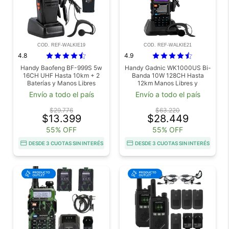
COD. REF-WALKIE19
COD. REF-WALKIE21
4.8
4.9
Handy Baofeng BF-999S 5w
Handy Gadnic WK1000US Bi-
16CH UHF Hasta 10km + 2
Banda 10W 128CH Hasta
Baterías y Manos Libres
12km Manos Libres y
Outlet
Accesorios Outlet
Envío a todo el país
Envío a todo el país
$29.776
$63.220
$13.399
$28.449
55% OFF
55% OFF
DESDE 3 CUOTAS SIN INTERÉS
DESDE 3 CUOTAS SIN INTERÉS