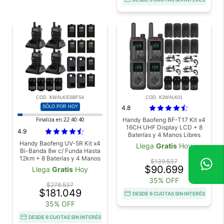
COD. KWALKIE6BFS4
COD. K2WALK01
SÓLO POR HOY
4.8
Finaliza en:
22:40:38
Handy Baofeng BF-T17 Kit x4
16CH UHF Display LCD + 8
4.9
Baterías y 4 Manos Libres
Handy Baofeng UV-5R Kit x4
Llega
Gratis
Hoy
Bi-Banda 8w c/ Funda Hasta
12km + 8 Baterías y 4 Manos
$139.537
Libres
$90.699
Llega
Gratis
Hoy
35% OFF
$278.537
$181.049
DESDE 6 CUOTAS SIN INTERÉS
35% OFF
DESDE 6 CUOTAS SIN INTERÉS