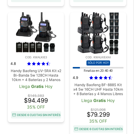
COD. KWALKIE3
COD. KWALKIE4X4
4.8
SÓLO POR HOY
Handy Baofeng UV-5RA Kit x2
Finaliza en:
20:40:38
Bi-Banda 5w 128CH Hasta
4.9
10km + 4 Baterías y 2 Manos
Libres
Handy Baofeng BF-888S Kit
Llega
Gratis
Hoy
x4 5w 16CH UHF Hasta 10km
+ 8 Baterías y 4 Manos Libres
$145.383
$94.499
Llega
Gratis
Hoy
35% OFF
$121.998
$79.299
DESDE 6 CUOTAS SIN INTERÉS
35% OFF
DESDE 6 CUOTAS SIN INTERÉS