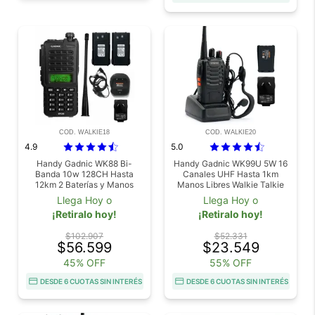
COD. WALKIE18
COD. WALKIE20
4.9
5.0
Handy Gadnic WK88 Bi-
Handy Gadnic WK99U 5W 16
Banda 10w 128CH Hasta
Canales UHF Hasta 1km
12km 2 Baterías y Manos
Manos Libres Walkie Talkie
Libres
Llega Hoy o
Llega Hoy o
¡Retiralo hoy!
¡Retiralo hoy!
$102.907
$52.331
$56.599
$23.549
45% OFF
55% OFF
DESDE 6 CUOTAS SIN INTERÉS
DESDE 6 CUOTAS SIN INTERÉS