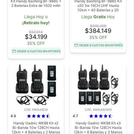
Kit Handy Baofeng BF-888S +
Handy Baofeng BF-888S Kit
2 Baterías Extra de 1500 mAh
x20 5w 16CH UHF Hasta
10km + 40 Baterías y 20
Manos Libres
Llega Hoy o
Llega
Gratis
Hoy
¡Retiralo hoy!
$590.998
$384.149
$52.614
$34.199
35% OFF
35% OFF
DESDE 6 CUOTAS SIN INTERÉS
DESDE 6 CUOTAS SIN INTERÉS
COD. KWALKIE18
COD. KWALKIE18X3
4.9
4.7
Handy Gadnic WK88 Kit x2
Handy Gadnic WK88 Kit x3
Bi-Banda 10w 128CH Hasta
Bi-Banda 10w 128CH Hasta
12km + 4 Baterías y 2 Manos
12km + 6 Baterías y 3 Manos