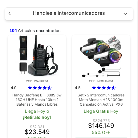
Handies e Intercomunicadores
104
Artículos encontrados
COD. WALKIE04
COD. MOMAN004
4.9
4.5
Handy Baofeng BF-888S 5w
Set x 2 Intercomunicadores
16CH UHF Hasta 10km 2
Moto Moman H2S 1000m
Baterías y Manos Libres
Cancelación Activa IPX6
Llega Hoy o
Llega
Gratis
Hoy
¡Retiralo hoy!
$324.776
$146.149
$52.331
$23.549
55% OFF