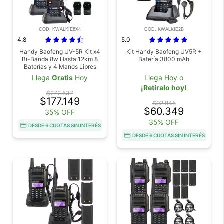
COD. KWALKIE6X4
COD. KWALKIE2B
4.8
5.0
Handy Baofeng UV-5R Kit x4
Kit Handy Baofeng UV5R +
Bi-Banda 8w Hasta 12km 8
Batería 3800 mAh
Baterías y 4 Manos Libres
Llega
Gratis
Hoy
Llega Hoy o
¡Retiralo hoy!
$272.537
$177.149
$92.845
$60.349
35% OFF
35% OFF
DESDE 6 CUOTAS SIN INTERÉS
DESDE 6 CUOTAS SIN INTERÉS