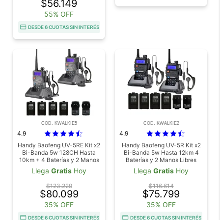
$56.149
55% OFF
DESDE 6 CUOTAS SIN INTERÉS
COD. KWALKIE5
COD. KWALKIE2
4.9
4.9
Handy Baofeng UV-5RE Kit x2
Handy Baofeng UV-5R Kit x2
Bi-Banda 5w 128CH Hasta
Bi-Banda 5w Hasta 12km 4
10km + 4 Baterías y 2 Manos
Baterías y 2 Manos Libres
Libres
Llega
Gratis
Hoy
Llega
Gratis
Hoy
$123.229
$116.614
$80.099
$75.799
35% OFF
35% OFF
DESDE 6 CUOTAS SIN INTERÉS
DESDE 6 CUOTAS SIN INTERÉS