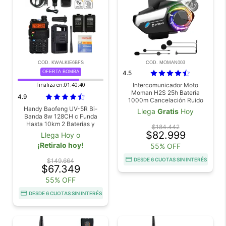
COD. KWALKIE6BFS
COD. MOMAN003
OFERTA BOMBA
4.5
Finaliza en:
01:40:38
Intercomunicador Moto
Moman H2S 25h Batería
4.9
1000m Cancelación Ruido
Impermeable
Handy Baofeng UV-5R Bi-
Llega
Gratis
Hoy
Banda 8w 128CH c Funda
Hasta 10km 2 Baterías y
$184.442
Manos Libres
$82.999
Llega Hoy o
¡Retiralo hoy!
55% OFF
DESDE 6 CUOTAS SIN INTERÉS
$149.664
$67.349
55% OFF
DESDE 6 CUOTAS SIN INTERÉS