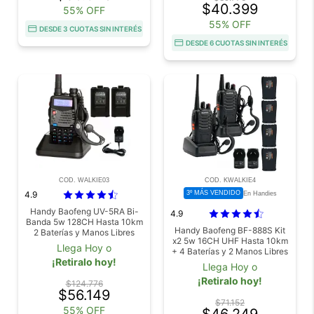
$40.399
55% OFF
55% OFF
DESDE 3 CUOTAS SIN INTERÉS
DESDE 6 CUOTAS SIN INTERÉS
COD. WALKIE03
COD. KWALKIE4
4.9
3º MÁS VENDIDO
En Handies
Handy Baofeng UV-5RA Bi-
4.9
Banda 5w 128CH Hasta 10km
Handy Baofeng BF-888S Kit
2 Baterías y Manos Libres
x2 5w 16CH UHF Hasta 10km
Llega Hoy o
+ 4 Baterías y 2 Manos Libres
¡Retiralo hoy!
Llega Hoy o
¡Retiralo hoy!
$124.776
$56.149
$71.152
55% OFF