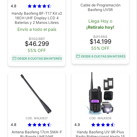
Cable de Programación
4.8
Baofeng UV5R
Handy Baofeng BF-T17 Kit x2
16CH UHF Display LCD 4
Llega Hoy o
Baterías y 2 Manos Libres
¡Retiralo hoy!
Envío a todo el país
$31.553
$102.887
$14.199
$46.299
55% OFF
55% OFF
DESDE 6 CUOTAS SIN INTERÉS
DESDE 6 CUOTAS SIN INTERÉS
COD. WALKIE27
COD. WALKIE54
4.8
4.9
Antena Baofeng 17cm SMA-F
Handy Baofeng UV-9R Plus
Bi-Banda UHF/VHF
Radio Bidireccional Hasta 15