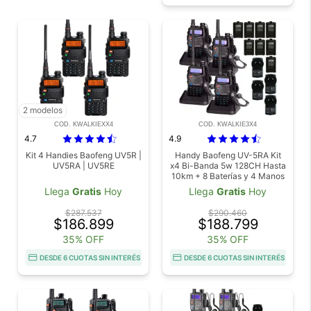
2 modelos
COD. KWALKIEXX4
COD. KWALKIE3X4
4.7
4.9
Kit 4 Handies Baofeng UV5R |
Handy Baofeng UV-5RA Kit
UV5RA | UV5RE
x4 Bi-Banda 5w 128CH Hasta
10km + 8 Baterías y 4 Manos
Libres
Llega
Gratis
Hoy
Llega
Gratis
Hoy
$287.537
$290.460
$186.899
$188.799
35% OFF
35% OFF
DESDE 6 CUOTAS SIN INTERÉS
DESDE 6 CUOTAS SIN INTERÉS