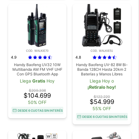
COD. WALKIE70
COD. WALKIE51
4.9
4.8
Handy Baofeng UV32 10W
Handy Baofeng UV-82 8W Bi-
Multibanda AM FM VHF UHF
Banda 128CH Hasta 20km 2
Con GPS Bluetooth App
Baterías y Manos Libres
Bateria 2500mAh Pantalla
Llega
Gratis
Hoy
Llega Hoy o
Color HD Receptor
¡Retiralo hoy!
$209.398
$104.699
$122.220
$54.999
50% OFF
55% OFF
DESDE 6 CUOTAS SIN INTERÉS
DESDE 6 CUOTAS SIN INTERÉS