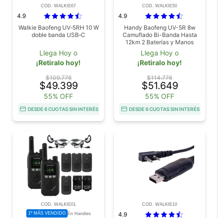
COD. WALKIE67
COD. WALKIE50
4.9
4.9
Walkie Baofeng UV‑5RH 10 W
Handy Baofeng UV-5R 8w
doble banda USB‑C
Camuflado Bi-Banda Hasta
12km 2 Baterías y Manos
Libres
Llega Hoy o
Llega Hoy o
¡Retiralo hoy!
¡Retiralo hoy!
$109.776
$114.776
$49.399
$51.649
55% OFF
55% OFF
DESDE 6 CUOTAS SIN INTERÉS
DESDE 6 CUOTAS SIN INTERÉS
COD. WALKIE01
COD. WALKIE10
1º MÁS VENDIDO
4.9
En Handies