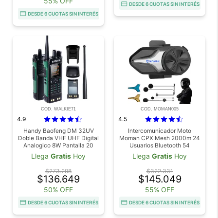
55% OFF
DESDE 6 CUOTAS SIN INTERÉS
DESDE 6 CUOTAS SIN INTERÉS
COD. WALKIE71
COD. MOMAN005
4.9
4.5
Handy Baofeng DM 32UV
Intercomunicador Moto
Doble Banda VHF UHF Digital
Moman CPX Mesh 2000m 24
Analogico 8W Pantalla 20
Usuarios Bluetooth 54
Pulgadas Bateria 2500mAh
Cancelacion Ruido IP65
Llega
Gratis
Hoy
Llega
Gratis
Hoy
$273.298
$322.331
$136.649
$145.049
50% OFF
55% OFF
DESDE 6 CUOTAS SIN INTERÉS
DESDE 6 CUOTAS SIN INTERÉS