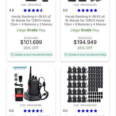
COD. KWALKIE14
COD. KWALKIE14X4
4.8
5.0
Handy Baofeng A-58 Kit x2
Handy Baofeng A-58 Kit x4
Bi-Banda 5w 128CH Hasta
Bi-Banda 5w 128CH Hasta
12km + 4 Baterías y 2 Manos
12km + 8 Baterías y 4 Manos
Libres
Libres
Llega
Gratis
Hoy
Llega
Gratis
Hoy
$156.460
$299.922
$101.699
$194.949
35% OFF
35% OFF
DESDE 6 CUOTAS SIN INTERÉS
DESDE 6 CUOTAS SIN INTERÉS
COD. KWALKIE4B1
COD. KWALKIE4X20
5.0
5.0