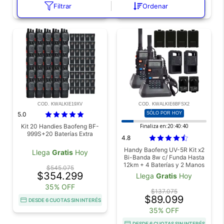
Filtrar
Ordenar
DESDE 6 CUOTAS SIN INTERÉS
DESDE 6 CUOTAS SIN INTERÉS
COD. KWALKIE19XV
COD. KWALKIE6BFSX2
5.0
SÓLO POR HOY
Kit 20 Handies Baofeng BF-
Finaliza en:
20:40:38
999S+20 Baterías Extra
4.8
Handy Baofeng UV-5R Kit x2
Llega
Gratis
Hoy
Bi-Banda 8w c/ Funda Hasta
12km + 4 Baterías y 2 Manos
$545.075
Libres
$354.299
Llega
Gratis
Hoy
35% OFF
$137.075
$89.099
DESDE 6 CUOTAS SIN INTERÉS
35% OFF
DESDE 6 CUOTAS SIN INTERÉS