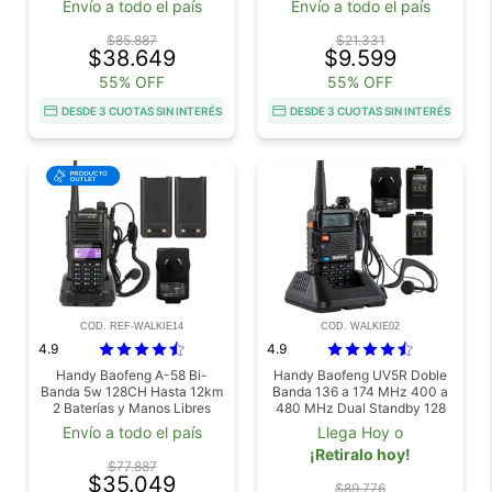
Envío a todo el país
Envío a todo el país
$85.887
$21.331
$38.649
$9.599
55% OFF
55% OFF
DESDE 3 CUOTAS SIN INTERÉS
DESDE 3 CUOTAS SIN INTERÉS
COD. REF-WALKIE14
COD. WALKIE02
4.9
4.9
Handy Baofeng A-58 Bi-
Handy Baofeng UV5R Doble
Banda 5w 128CH Hasta 12km
Banda 136 a 174 MHz 400 a
2 Baterías y Manos Libres
480 MHz Dual Standby 128
Outlet
Canales Alcance 10 km
Envío a todo el país
Llega Hoy o
Bateria 1800 mAh VOX
¡Retiralo hoy!
Linterna LED
$77.887
$35.049
$89.776