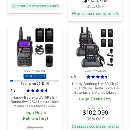
$46.249
35% OFF
DESDE 6 CUOTAS SIN INTERÉS
DESDE 6 CUOTAS SIN INTERÉS
COD. WALKIE05
COD. KWALKIE6
SÓLO POR HOY
4.8
Finaliza en:
22:40:38
Handy Baofeng UV-5R Kit x2
Bi-Banda 8w Hasta 12km + 4
4.9
Baterías y 2 Manos Libres
Handy Baofeng UV-5RE Bi-
Llega
Gratis
Hoy
Banda 5w 128CH Hasta 10km
2 Baterías y Manos Libres
$157.075
$102.099
Llega Hoy o
¡Retiralo hoy!
35% OFF
DESDE 6 CUOTAS SIN INTERÉS
$124.776