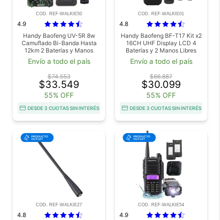
COD. REF-WALKIE50
COD. REF-WALKIE01
4.9
4.8
Handy Baofeng UV-5R 8w
Handy Baofeng BF-T17 Kit x2
Camuflado Bi-Banda Hasta
16CH UHF Display LCD 4
12km 2 Baterías y Manos
Baterías y 2 Manos Libres
Libres Outlet
Outlet
Envío a todo el país
Envío a todo el país
$74.553
$66.887
$33.549
$30.099
55% OFF
55% OFF
DESDE 3 CUOTAS SIN INTERÉS
DESDE 3 CUOTAS SIN INTERÉS
COD. REF-WALKIE27
COD. REF-WALKIE54
4.8
4.9