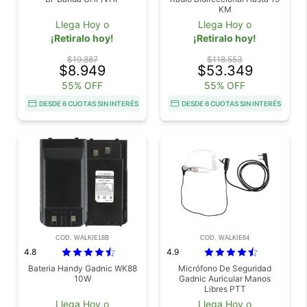
KM
Llega Hoy o
Llega Hoy o
¡Retiralo hoy!
¡Retiralo hoy!
$19.887
$118.553
$8.949
$53.349
55% OFF
55% OFF
DESDE 6 CUOTAS SIN INTERÉS
DESDE 6 CUOTAS SIN INTERÉS
COD. WALKIE18B
COD. WALKIE64
4.8
4.9
Bateria Handy Gadnic WK88
Micrófono De Seguridad
10W
Gadnic Auricular Manos
Libres PTT
Llega Hoy o
Llega Hoy o