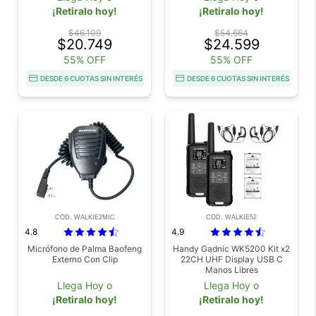
¡Retiralo hoy!
¡Retiralo hoy!
$46.109
$54.664
$20.749
$24.599
55% OFF
55% OFF
DESDE 6 CUOTAS SIN INTERÉS
DESDE 6 CUOTAS SIN INTERÉS
COD. WALKIE2MIC
COD. WALKIE52
4.8
4.9
Micrófono de Palma Baofeng
Handy Gadnic WK5200 Kit x2
Externo Con Clip
22CH UHF Display USB C
Manos Libres
Llega Hoy o
Llega Hoy o
¡Retiralo hoy!
¡Retiralo hoy!