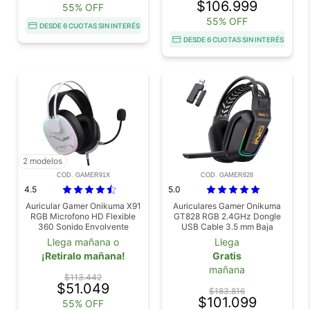
$106.999
55% OFF
55% OFF
DESDE 6 CUOTAS SIN INTERÉS
DESDE 6 CUOTAS SIN INTERÉS
2 modelos
COD. GAMER91X
COD. GAMER828
4.5
5.0
Auricular Gamer Onikuma X91
Auriculares Gamer Onikuma
RGB Microfono HD Flexible
GT828 RGB 2.4GHz Dongle
360 Sonido Envolvente
USB Cable 3.5 mm Baja
Conexion 3.5 mm
Latencia Hasta 25 Horas
Llega mañana o
Llega
Multiplataforma
¡Retiralo mañana!
Gratis
mañana
$113.442
$51.049
$183.816
$101.099
55% OFF