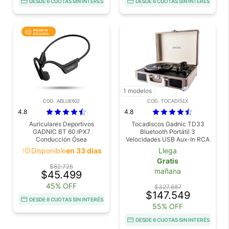
DESDE 6 CUOTAS SIN INTERÉS
DESDE 6 CUOTAS SIN INTERÉS
1 modelos
COD. ABLUE602
COD. TOCADIS1X
4.8
4.8
Auriculares Deportivos
Tocadiscos Gadnic TD33
GADNIC BT 60 IPX7
Bluetooth Portátil 3
Conducción Ósea
Velocidades USB Aux-In RCA
SD
acute
Disponible
en 33 días
Llega
Gratis
$82.725
mañana
$45.499
45% OFF
$327.887
$147.549
DESDE 6 CUOTAS SIN INTERÉS
55% OFF
DESDE 6 CUOTAS SIN INTERÉS