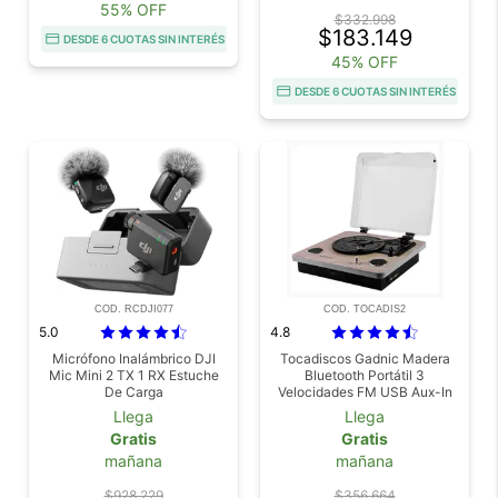
55% OFF
$332.998
$183.149
DESDE 6 CUOTAS SIN INTERÉS
45% OFF
DESDE 6 CUOTAS SIN INTERÉS
COD. RCDJI077
COD. TOCADIS2
5.0
4.8
Micrófono Inalámbrico DJI
Tocadiscos Gadnic Madera
Mic Mini 2 TX 1 RX Estuche
Bluetooth Portátil 3
De Carga
Velocidades FM USB Aux-In
SD
Llega
Llega
Gratis
Gratis
mañana
mañana
$928.229
$356.664