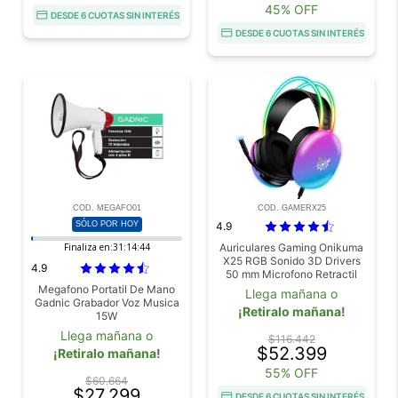
45% OFF
DESDE 6 CUOTAS SIN INTERÉS
DESDE 6 CUOTAS SIN INTERÉS
COD. MEGAFO01
COD. GAMERX25
SÓLO POR HOY
4.9
Finaliza en:
31:14:43
Auriculares Gaming Onikuma
X25 RGB Sonido 3D Drivers
4.9
50 mm Microfono Retractil
Con Cancelacion De Ruido
Megafono Portatil De Mano
Llega mañana o
Gadnic Grabador Voz Musica
¡Retiralo mañana!
15W
Llega mañana o
$116.442
$52.399
¡Retiralo mañana!
55% OFF
$60.664
$27.299
DESDE 6 CUOTAS SIN INTERÉS