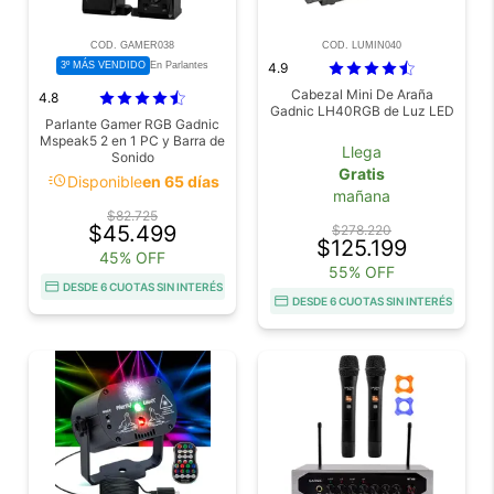
COD. GAMER038
COD. LUMIN040
3º MÁS VENDIDO
4.9
En Parlantes
Cabezal Mini De Araña
4.8
Gadnic LH40RGB de Luz LED
Parlante Gamer RGB Gadnic
Mspeak5 2 en 1 PC y Barra de
Llega
Sonido
Gratis
acute
Disponible
en 65 días
mañana
$82.725
$45.499
$278.220
$125.199
45% OFF
55% OFF
DESDE 6 CUOTAS SIN INTERÉS
DESDE 6 CUOTAS SIN INTERÉS