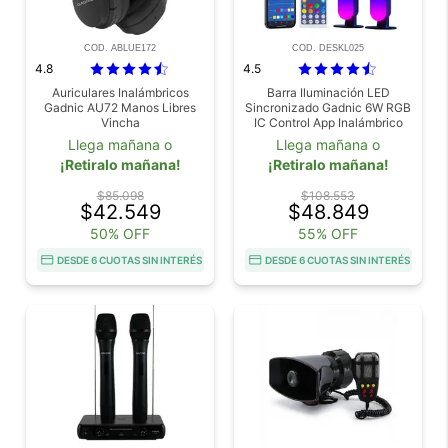
COD. ABLUE172
COD. DESKL025
4.8
4.5
Auriculares Inalámbricos
Barra Iluminación LED
Gadnic AU72 Manos Libres
Sincronizado Gadnic 6W RGB
Vincha
IC Control App Inalámbrico
Llega mañana o
Llega mañana o
¡Retiralo mañana!
¡Retiralo mañana!
$85.098
$108.553
$42.549
$48.849
50% OFF
55% OFF
DESDE 6 CUOTAS SIN INTERÉS
DESDE 6 CUOTAS SIN INTERÉS