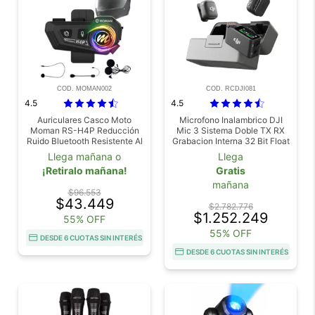
COD. MOMAN002
COD. RCDJI081
4.5
4.5
Auriculares Casco Moto
Microfono Inalambrico DJI
Moman RS-H4P Reducción
Mic 3 Sistema Doble TX RX
Ruido Bluetooth Resistente Al
Grabacion Interna 32 Bit Float
Agua
400 m Estuche De Carga
Llega mañana o
Llega
¡Retiralo mañana!
Gratis
mañana
$96.553
$43.449
$2.782.776
$1.252.249
55% OFF
55% OFF
DESDE 6 CUOTAS SIN INTERÉS
DESDE 6 CUOTAS SIN INTERÉS