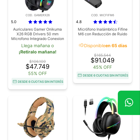
COD. GAMERX26
COD. MICFIFM6
5.0
4.8
Auriculares Gamer Onikuma
Micrófono Inalámbrico Fifine
X26 RGB Drivers 50 mm
M6 con Reducción de Ruido
Microfono Integrado Conexion
USB Y 3.5 mm Cable 2 Metros
acute
Llega mañana o
Disponible
en 65 días
¡Retiralo mañana!
$165.544
$91.049
$106.109
$47.749
45% OFF
55% OFF
DESDE 6 CUOTAS SIN INTERÉS
DESDE 6 CUOTAS SIN INTERÉS