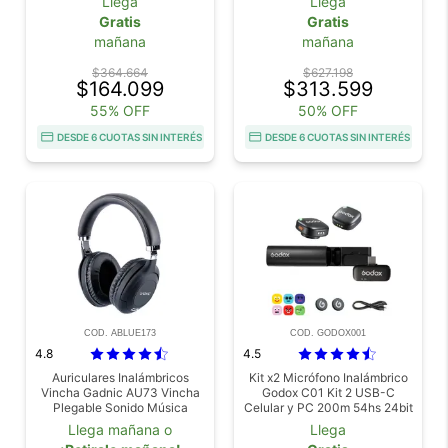
Llega
Llega
Gratis
Gratis
mañana
mañana
$364.664
$627.198
$164.099
$313.599
55% OFF
50% OFF
DESDE 6 CUOTAS SIN INTERÉS
DESDE 6 CUOTAS SIN INTERÉS
COD. ABLUE173
COD. GODOX001
4.8
4.5
Auriculares Inalámbricos
Kit x2 Micrófono Inalámbrico
Vincha Gadnic AU73 Vincha
Godox C01 Kit 2 USB-C
Plegable Sonido Música
Celular y PC 200m 54hs 24bit
con Cancelación de Ruido
Llega mañana o
Llega