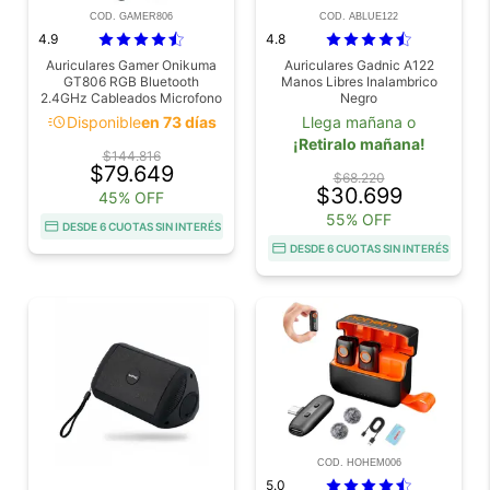
COD. GAMER806
COD. ABLUE122
4.9
4.8
Auriculares Gamer Onikuma
Auriculares Gadnic A122
GT806 RGB Bluetooth
Manos Libres Inalambrico
2.4GHz Cableados Microfono
Negro
Desmontable Hasta 25 Horas
acute
Disponible
en 73 días
Llega mañana o
¡Retiralo mañana!
$144.816
$79.649
$68.220
$30.699
45% OFF
55% OFF
DESDE 6 CUOTAS SIN INTERÉS
DESDE 6 CUOTAS SIN INTERÉS
COD. HOHEM006
5.0