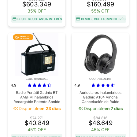
$603.349
$160.499
35% OFF
55% OFF
DESDE 6 CUOTAS SIN INTERÉS
DESDE 6 CUOTAS SIN INTERÉS
COD. RADIO001
COD. ABLUE164
4.9
4.9
Radio Portátil Gadnic BT
Auriculares Inalámbricos
AM/FM Inalámbrica
Gadnic A164 Vincha
Recargable Potente Sonido
Cancelación de Ruido
Con Linterna LED 5W
acute
acute
Disponible
en 23 días
Disponible
en 7 días
$74.271
$84.816
$40.849
$46.649
45% OFF
45% OFF