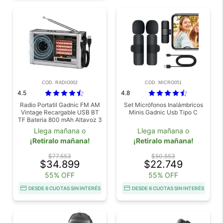
COD. RADIO002
COD. MICRO051
4.5
4.8
Radio Portatil Gadnic FM AM
Set Micrófonos Inalámbricos
Vintage Recargable USB BT
Minis Gadnic Usb Tipo C
TF Bateria 800 mAh Altavoz 3
W
Llega mañana o
Llega mañana o
¡Retiralo mañana!
¡Retiralo mañana!
$77.553
$50.553
$34.899
$22.749
55% OFF
55% OFF
DESDE 6 CUOTAS SIN INTERÉS
DESDE 6 CUOTAS SIN INTERÉS