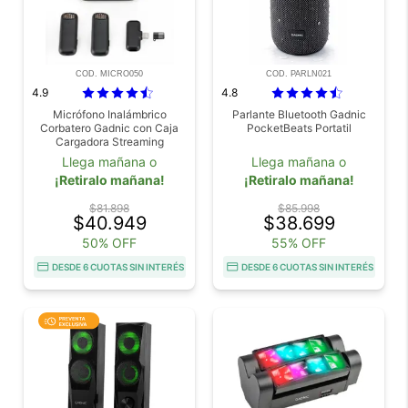
COD. MICRO050
COD. PARLN021
4.9
4.8
Micrófono Inalámbrico
Parlante Bluetooth Gadnic
Corbatero Gadnic con Caja
PocketBeats Portatil
Cargadora Streaming
Llega mañana o
Llega mañana o
¡Retiralo mañana!
¡Retiralo mañana!
$81.898
$85.998
$40.949
$38.699
50% OFF
55% OFF
DESDE 6 CUOTAS SIN INTERÉS
DESDE 6 CUOTAS SIN INTERÉS