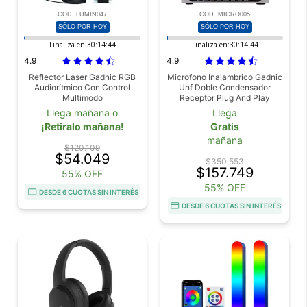
COD. LUMIN047
COD. MICRO005
SÓLO POR HOY
SÓLO POR HOY
Finaliza en:
30:14:43
Finaliza en:
30:14:43
4.9
4.9
Reflector Laser Gadnic RGB
Microfono Inalambrico Gadnic
Audiorítmico Con Control
Uhf Doble Condensador
Multimodo
Receptor Plug And Play
Salidas 6.35 Mm 3.5 Mm
Llega mañana o
Llega
Conector Tipo C
¡Retiralo mañana!
Gratis
mañana
$120.109
$54.049
$350.553
$157.749
55% OFF
55% OFF
DESDE 6 CUOTAS SIN INTERÉS
DESDE 6 CUOTAS SIN INTERÉS