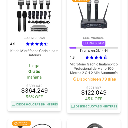
COD. MICRO020
COD. MICRO003
4.9
OFERTA BOMBA
Kit de Micrófonos Gadnic para
Finaliza en:
05:14:43
Baterías
4.8
Micrófono Gadnic Inalámbrico
Llega
Profesional de Mano 100
Gratis
Metros 2 CH 2 Mic Autonomía
mañana
10 Horas
acute
Disponible
en 73 días
$809.442
$221.907
$364.249
$122.049
55% OFF
45% OFF
DESDE 6 CUOTAS SIN INTERÉS
DESDE 6 CUOTAS SIN INTERÉS