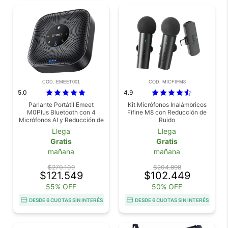
COD. EMEET001
COD. MICFIFM8
5.0
4.9
Parlante Portátil Emeet
Kit Micrófonos Inalámbricos
M0Plus Bluetooth con 4
Fifine M8 con Reducción de
Micrófonos AI y Reducción de
Ruido
Ruido
Llega
Llega
Gratis
Gratis
mañana
mañana
$270.109
$204.898
$121.549
$102.449
55% OFF
50% OFF
DESDE 6 CUOTAS SIN INTERÉS
DESDE 6 CUOTAS SIN INTERÉS