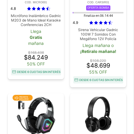
COD. MICRO001
COD. CARSIR01
4.8
OFERTA BOMBA
Micrófono Inalámbrico Gadnic
Finaliza en:
06:14:43
M203 de Mano Ideal Karaoke
4.9
Conferencias 2CH
Sirena Vehicular Gadnic
Llega
100W 7 Sonidos Con
Gratis
Megáfono 12V Policía
mañana
Llega mañana o
¡Retiralo mañana!
$168.498
$84.249
$108.220
50% OFF
$48.699
55% OFF
DESDE 6 CUOTAS SIN INTERÉS
DESDE 6 CUOTAS SIN INTERÉS