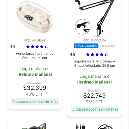
COD. ABLUE144
COD. MICCOND9
4.6
3º MÁS VENDIDO
En Micrófonos
Auriculares Inalámbrico
4.8
Onikuma In-ear
Soporte Para Microfono +
Brazo Articulado 36.5 cm
Llega mañana o
¡Retiralo mañana!
Llega mañana o
¡Retiralo mañana!
$53.998
$32.399
$50.553
40% OFF
$22.749
55% OFF
DESDE 6 CUOTAS SIN INTERÉS
DESDE 6 CUOTAS SIN INTERÉS