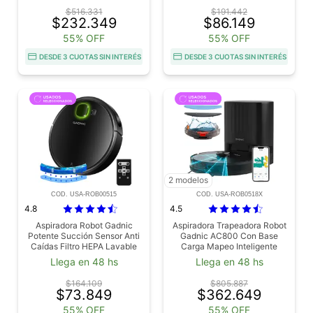
$516.331
$191.442
$232.349
$86.149
55% OFF
55% OFF
DESDE 3 CUOTAS SIN INTERÉS
DESDE 3 CUOTAS SIN INTERÉS
2 modelos
COD. USA-ROB00515
COD. USA-ROB0518X
4.8
4.5
Aspiradora Robot Gadnic
Aspiradora Trapeadora Robot
Potente Succión Sensor Anti
Gadnic AC800 Con Base
Caídas Filtro HEPA Lavable
Carga Mapeo Inteligente
Depósito Extraíble Usado
Usado
Llega en 48 hs
Llega en 48 hs
$164.109
$805.887
$73.849
$362.649
55% OFF
55% OFF