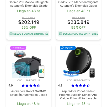
Gadnic V51 Mapeo Inteligente
Gadnic V51 Mapeo Inteligente
Autonomía Extendida Usado
Autonomía Extendida Outlet
Llega en 48 hs
Llega en 48 hs
$449.220
$524.109
$202.149
$235.849
55% OFF
55% OFF
DESDE 3 CUOTAS SIN INTERÉS
DESDE 3 CUOTAS SIN INTERÉS
COD. USA-ROB00122
COD. REF-ROB00515
4.9
4.8
Aspiradora Robot GADNIC
Aspiradora Robot Gadnic
Estación Automática Usado
Potente Succión Sensor Anti
Caídas Filtro HEPA Lavable
Depósito Extraíble Outlet
Llega en 48 hs
Llega en 48 hs