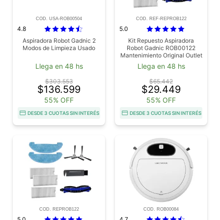
COD. USA-ROB00504
COD. REF-REPROB122
4.8
5.0
Aspiradora Robot Gadnic 2
Kit Repuesto Aspiradora
Modos de Limpieza Usado
Robot Gadnic ROB00122
Mantenimiento Original Outlet
Llega en 48 hs
Llega en 48 hs
$303.553
$65.442
$136.599
$29.449
55% OFF
55% OFF
DESDE 3 CUOTAS SIN INTERÉS
DESDE 3 CUOTAS SIN INTERÉS
COD. REPROB122
COD. ROB00084
5.0
4.7