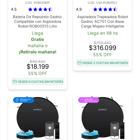
COD. ROB515BAT
COD. USA-ROB00517
4.5
4.9
Bateria De Repuesto Gadnic
Aspiradora Trapeadora Robot
Compatible con Aspiradora
Gadnic AC701 Con Base
Robot ROB00515 Litio
Carga Mapeo Inteligente
Usado
Llega
Llega en 48 hs
Gratis
$702.442
mañana o
$316.099
¡Retiralo mañana!
55% OFF
$40.442
DESDE 3 CUOTAS SIN INTERÉS
$18.199
55% OFF
DESDE 6 CUOTAS SIN INTERÉS