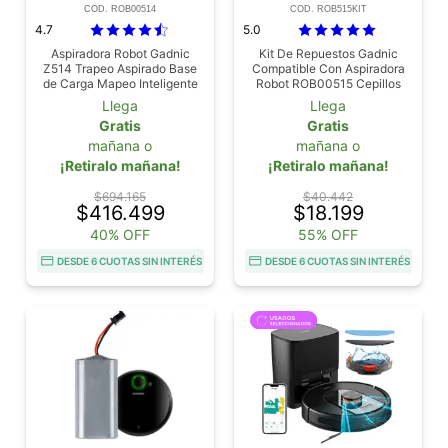
COD. ROB00514
COD. ROB515KIT
4.7
5.0
Aspiradora Robot Gadnic
Kit De Repuestos Gadnic
Z514 Trapeo Aspirado Base
Compatible Con Aspiradora
de Carga Mapeo Inteligente
Robot ROB00515 Cepillos
App Control
Filtros Mopas
Llega
Llega
Gratis
Gratis
mañana o
mañana o
¡Retiralo mañana!
¡Retiralo mañana!
$694.165
$40.442
$416.499
$18.199
40% OFF
55% OFF
DESDE 6 CUOTAS SIN INTERÉS
DESDE 6 CUOTAS SIN INTERÉS