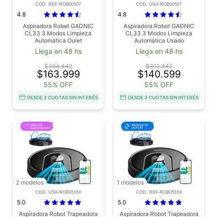
COD. REF-ROB00507
COD. USA-ROB00507
4.8
4.8
Aspiradora Robot GADNIC
Aspiradora Robot GADNIC
CL33 3 Modos Limpieza
CL33 3 Modos Limpieza
Automática Oulet
Automática Usado
Llega en 48 hs
Llega en 48 hs
$364.442
$312.442
$163.999
$140.599
55% OFF
55% OFF
DESDE 3 CUOTAS SIN INTERÉS
DESDE 3 CUOTAS SIN INTERÉS
2 modelos
1 modelos
COD. USA-ROB0516X
COD. REF-ROB0516X
5.0
5.0
Aspiradora Robot Trapeadora
Aspiradora Robot Trapeadora