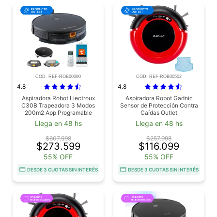
COD. REF-ROB00090
COD. REF-ROB00502
4.8
4.8
Aspiradora Robot Liectroux
Aspiradora Robot Gadnic
C30B Trapeadora 3 Modos
Sensor de Protección Contra
200m2 App Programable
Caídas Outlet
Outlet
Llega en 48 hs
Llega en 48 hs
$607.998
$257.998
$273.599
$116.099
55% OFF
55% OFF
DESDE 3 CUOTAS SIN INTERÉS
DESDE 3 CUOTAS SIN INTERÉS