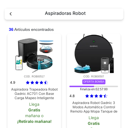
Aspiradoras Robot
36
Artículos encontrados
COD. ROB00517
COD. ROB00507
4.9
OFERTA BOMBA
Aspiradora Trapeadora Robot
Finaliza en:
02:56:59
Gadnic AC701 Con Base
4.8
Carga Mapeo Inteligente
Aspiradora Robot Gadnic 3
Llega
Modos Automática Control
Gratis
Remoto App Mopa Tanque de
mañana o
Agua 150 ml Filtro Lavable
Llega
Programación Auto-Recarga
¡Retiralo mañana!
Gratis