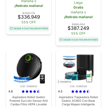
mañana o
Automática Batería 3200 mAh
Llega
120 Min de Uso
¡Retiralo mañana!
Gratis
mañana o
$748.776
$336.949
¡Retiralo mañana!
55% OFF
$860.553
$387.249
DESDE 6 CUOTAS SIN INTERÉS
55% OFF
DESDE 6 CUOTAS SIN INTERÉS
2 modelos
COD. ROB00515
COD. ROB0518X
4.8
4.5
Aspiradora Robot Gadnic
Aspiradora Trapeadora Robot
Potente Succión Sensor Anti
Gadnic AC800 Con Base
Caídas Filtro HEPA Lavable
Carga Mapeo Inteligente