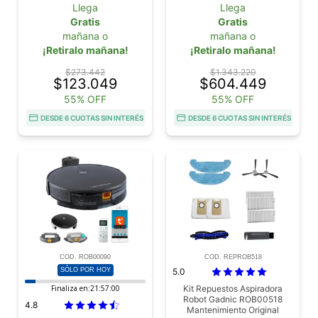
Depósito Extraíble
Llega
Llega
Gratis
Gratis
mañana o
mañana o
¡Retiralo mañana!
¡Retiralo mañana!
$273.442
$1.343.220
$123.049
$604.449
55% OFF
55% OFF
DESDE 6 CUOTAS SIN INTERÉS
DESDE 6 CUOTAS SIN INTERÉS
COD. ROB00090
COD. REPROB518
SÓLO POR HOY
5.0
Finaliza en:
21:56:59
Kit Repuestos Aspiradora
Robot Gadnic ROB00518
4.8
Mantenimiento Original