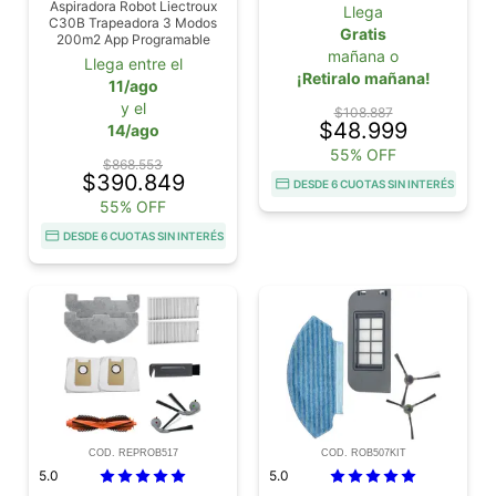
Accesorios De Reemplazo
Aspiradora Robot Liectroux
Llega
Para Optimo Rendimiento
C30B Trapeadora 3 Modos
Gratis
200m2 App Programable
mañana o
Llega entre el
¡Retiralo mañana!
11/ago
y el
$108.887
$48.999
14/ago
55% OFF
$868.553
$390.849
DESDE 6 CUOTAS SIN INTERÉS
55% OFF
DESDE 6 CUOTAS SIN INTERÉS
COD. REPROB517
COD. ROB507KIT
5.0
5.0