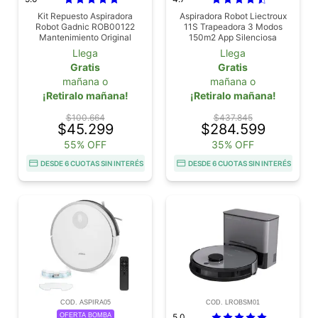
Kit Repuesto Aspiradora
Aspiradora Robot Liectroux
Robot Gadnic ROB00122
11S Trapeadora 3 Modos
Mantenimiento Original
150m2 App Silenciosa
Llega
Llega
Gratis
Gratis
mañana o
mañana o
¡Retiralo mañana!
¡Retiralo mañana!
$100.664
$437.845
$45.299
$284.599
55% OFF
35% OFF
DESDE 6 CUOTAS SIN INTERÉS
DESDE 6 CUOTAS SIN INTERÉS
COD. ASPIRA05
COD. LROBSM01
OFERTA BOMBA
5.0