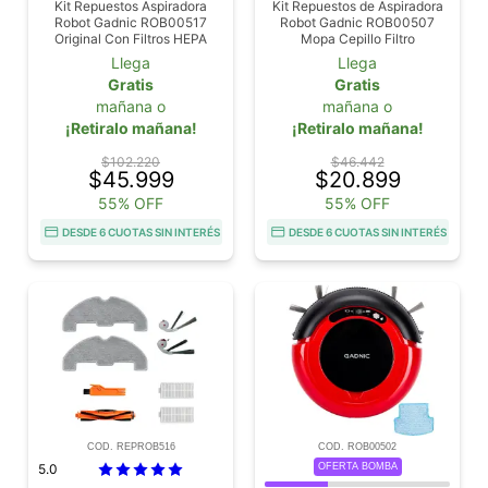
Kit Repuestos Aspiradora
Kit Repuestos de Aspiradora
Robot Gadnic ROB00517
Robot Gadnic ROB00507
Original Con Filtros HEPA
Mopa Cepillo Filtro
Cepillos Laterales Mopas
Llega
Llega
Bolsas De Polvo
Gratis
Gratis
mañana o
mañana o
¡Retiralo mañana!
¡Retiralo mañana!
$102.220
$46.442
$45.999
$20.899
55% OFF
55% OFF
DESDE 6 CUOTAS SIN INTERÉS
DESDE 6 CUOTAS SIN INTERÉS
COD. REPROB516
COD. ROB00502
5.0
OFERTA BOMBA