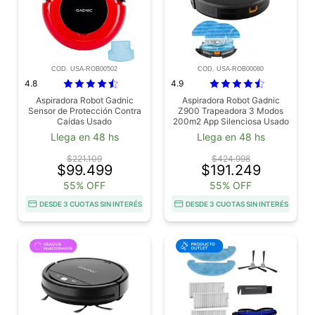
COD. USA-ROB00502
COD. USA-ROB00080
4.8
4.9
Aspiradora Robot Gadnic
Aspiradora Robot Gadnic
Sensor de Protección Contra
Z900 Trapeadora 3 Modos
Caídas Usado
200m2 App Silenciosa Usado
Llega en 48 hs
Llega en 48 hs
$221.109
$424.998
$99.499
$191.249
55% OFF
55% OFF
DESDE 3 CUOTAS SIN INTERÉS
DESDE 3 CUOTAS SIN INTERÉS