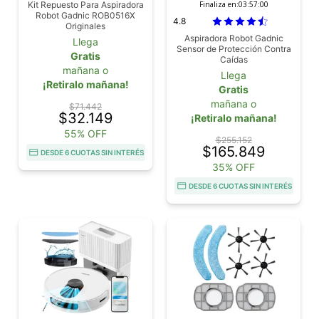
Kit Repuesto Para Aspiradora
Finaliza en:
03:56:59
Robot Gadnic ROB0516X
4.8
Originales
Aspiradora Robot Gadnic
Llega
Sensor de Protección Contra
Gratis
Caídas
mañana o
Llega
¡Retiralo mañana!
Gratis
mañana o
$71.442
$32.149
¡Retiralo mañana!
55% OFF
$255.152
$165.849
DESDE 6 CUOTAS SIN INTERÉS
35% OFF
DESDE 6 CUOTAS SIN INTERÉS