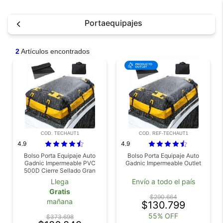
Portaequipajes
2
Artículos encontrados
COD. TECHAUT1
COD. REF-TECHAUT1
4.9
4.9
Bolso Porta Equipaje Auto
Bolso Porta Equipaje Auto
Gadnic Impermeable PVC
Gadnic Impermeable Outlet
500D Cierre Sellado Gran
Capacidad XL
Llega
Envío a todo el país
Gratis
$290.664
mañana
$130.799
55% OFF
$373.698