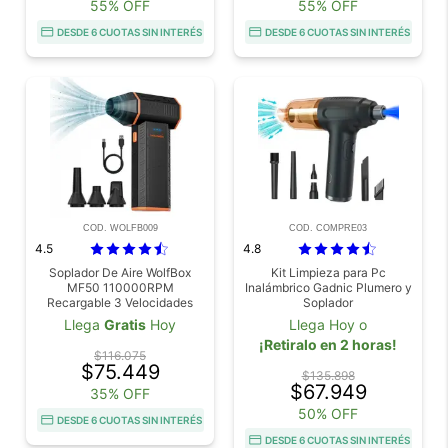
55% OFF
55% OFF
DESDE 6 CUOTAS SIN INTERÉS
DESDE 6 CUOTAS SIN INTERÉS
COD. WOLFB009
COD. COMPRE03
4.5
4.8
Soplador De Aire WolfBox
Kit Limpieza para Pc
MF50 110000RPM
Inalámbrico Gadnic Plumero y
Recargable 3 Velocidades
Soplador
Portátil Boquillas
Llega
Gratis
Hoy
Llega Hoy o
Intercambiables
¡Retiralo en 2 horas!
$116.075
$75.449
$135.898
$67.949
35% OFF
50% OFF
DESDE 6 CUOTAS SIN INTERÉS
DESDE 6 CUOTAS SIN INTERÉS