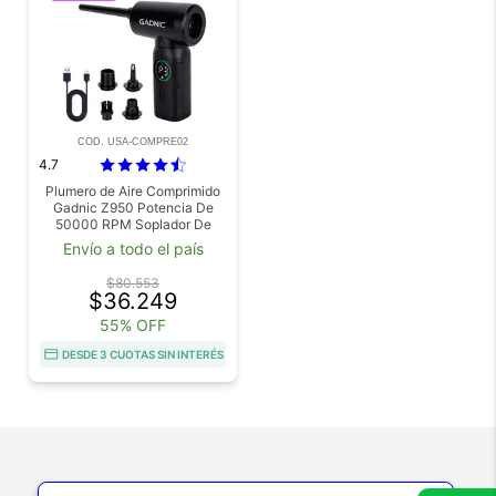
COD. USA-COMPRE02
4.7
Plumero de Aire Comprimido
Gadnic Z950 Potencia De
50000 RPM Soplador De
Polvo Para Computadora
Envío a todo el país
Exterior Auto Usado
$80.553
$36.249
55% OFF
DESDE 3 CUOTAS SIN INTERÉS