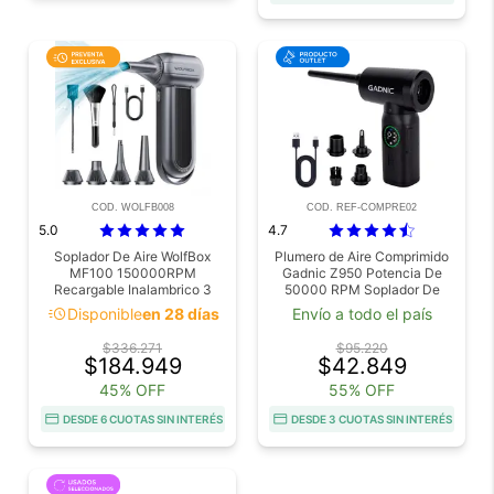
COD. WOLFB008
COD. REF-COMPRE02
5.0
4.7
Soplador De Aire WolfBox
Plumero de Aire Comprimido
MF100 150000RPM
Gadnic Z950 Potencia De
Recargable Inalambrico 3
50000 RPM Soplador De
Velocidades Boquillas
Polvo Para Computadora
acute
Disponible
en 28 días
Envío a todo el país
Intercambiables
Exterior Auto Outlet
$336.271
$95.220
$184.949
$42.849
45% OFF
55% OFF
DESDE 6 CUOTAS SIN INTERÉS
DESDE 3 CUOTAS SIN INTERÉS