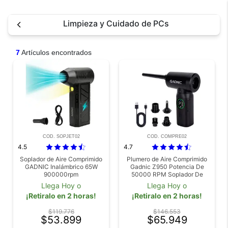
Limpieza y Cuidado de PCs
7
Artículos encontrados
COD. SOPJET02
COD. COMPRE02
4.5
4.7
Soplador de Aire Comprimido
Plumero de Aire Comprimido
GADNIC Inalámbrico 65W
Gadnic Z950 Potencia De
900000rpm
50000 RPM Soplador De
Polvo Para Computadora
Llega Hoy o
Llega Hoy o
Exterior Auto
¡Retiralo en 2 horas!
¡Retiralo en 2 horas!
$119.776
$146.553
$53.899
$65.949