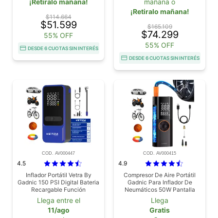
¡Retiralo mañana!
mañana o
¡Retiralo mañana!
$114.664
$51.599
$165.109
$74.299
55% OFF
55% OFF
DESDE 6 CUOTAS SIN INTERÉS
DESDE 6 CUOTAS SIN INTERÉS
COD. AV000447
COD. AV000415
4.5
4.9
Inflador Portátil Vetra By
Compresor De Aire Portátil
Gadnic 150 PSI Digital Bateria
Gadnic Para Inflador De
Recargable Función
Neumáticos 50W Pantalla
Desinflado Linterna LED
Dual LCD 150 PSI 17 Lmin
Llega entre el
Llega
11/ago
Gratis