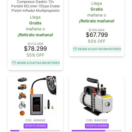
Aire 19L/Min Batería 6000
Compresor Gadnic 12v
Llega
mAh
Portátil 60Ltmin 150psi Doble
Gratis
Pistón Inflador Multipropósito
mañana o
Llega
¡Retiralo mañana!
Gratis
mañana o
$150.664
$67.799
¡Retiralo mañana!
55% OFF
$173.998
$78.299
DESDE 6 CUOTAS SIN INTERÉS
55% OFF
DESDE 6 CUOTAS SIN INTERÉS
COD. AV000042
COD. BVACIO02
OFERTA BOMBA
OFERTA BOMBA