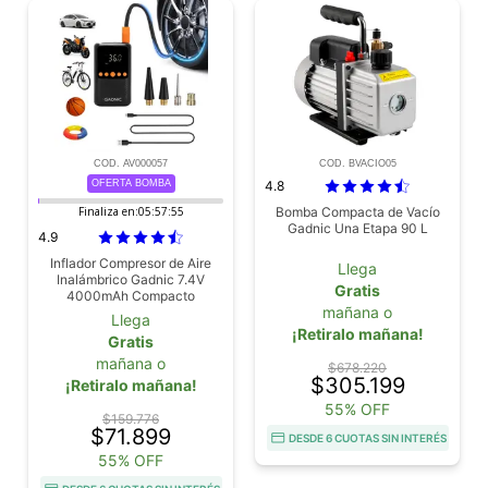
COD. AV000057
COD. BVACIO05
OFERTA BOMBA
4.8
Finaliza en:
05:57:53
Bomba Compacta de Vacío
Gadnic Una Etapa 90 L
4.9
Inflador Compresor de Aire
Llega
Inalámbrico Gadnic 7.4V
Gratis
4000mAh Compacto
mañana o
Llega
¡Retiralo mañana!
Gratis
mañana o
$678.220
$305.199
¡Retiralo mañana!
55% OFF
$159.776
$71.899
DESDE 6 CUOTAS SIN INTERÉS
55% OFF