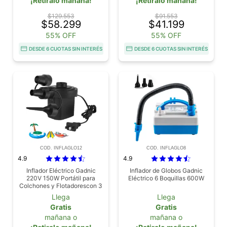
¡Retiralo mañana!
¡Retiralo mañana!
$129.553
$91.553
$58.299
$41.199
55% OFF
55% OFF
DESDE 6 CUOTAS SIN INTERÉS
DESDE 6 CUOTAS SIN INTERÉS
COD. INFLAGLO12
COD. INFLAGLO8
4.9
4.9
Inflador Eléctrico Gadnic
Inflador de Globos Gadnic
220V 150W Portátil para
Eléctrico 6 Boquillas 600W
Colchones y Flotadorescon 3
Boquillas
Llega
Llega
Gratis
Gratis
mañana o
mañana o