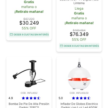
Gratis
Linterna
mañana o
Llega
¡Retiralo mañana!
Gratis
mañana o
$67.220
$30.249
¡Retiralo mañana!
55% OFF
$169.664
$76.349
DESDE 6 CUOTAS SIN INTERÉS
55% OFF
DESDE 6 CUOTAS SIN INTERÉS
COD. INFLA012
COD. INFLAGLO2
4.9
5.0
Bomba De Pie De Alta Presión
Inflador De Globos Electrico
Gadnic 20PCS
Gadnic con Luz Led 400W