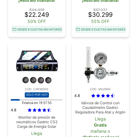
¡Retiralo mañana!
¡Retiralo mañana!
$44.498
$67.331
$22.249
$30.299
50% OFF
55% OFF
DESDE 6 CUOTAS SIN INTERÉS
DESDE 6 CUOTAS SIN INTERÉS
COD. CARSEN02
COD. VALV0001
SÓLO POR HOY
4.8
Finaliza en:
19:57:53
Válvula de Control con
Caudalímetro Gadnic
4.8
Reguladora Para Atal y Argón
Monitor de presión de
Llega
neumáticos Gadnic CS2
Gratis
Carga de Energía Solar
mañana o
Llega