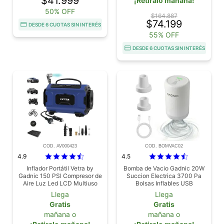
$41.999
¡Retiralo mañana!
50% OFF
$164.887
$74.199
DESDE 6 CUOTAS SIN INTERÉS
55% OFF
DESDE 6 CUOTAS SIN INTERÉS
COD. AV000423
COD. BOMVAC02
4.9
4.5
Inflador Portátil Vetra by
Bomba de Vacio Gadnic 20W
Gadnic 150 PSI Compresor de
Succion Electrica 3700 Pa
Aire Luz Led LCD Multiuso
Bolsas Inflables USB
Compacto
Llega
Llega
Gratis
Gratis
mañana o
mañana o