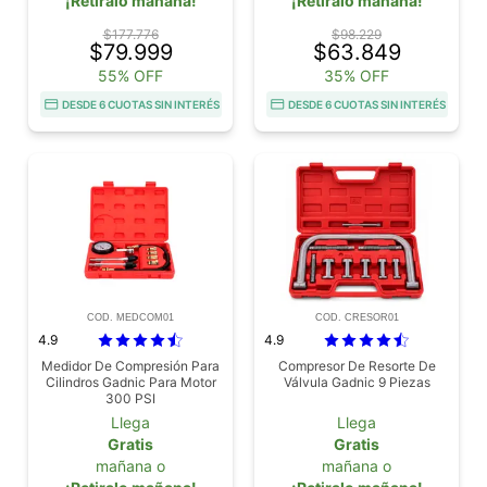
¡Retiralo mañana!
¡Retiralo mañana!
$177.776
$98.229
$79.999
$63.849
55% OFF
35% OFF
DESDE 6 CUOTAS SIN INTERÉS
DESDE 6 CUOTAS SIN INTERÉS
COD. MEDCOM01
COD. CRESOR01
4.9
4.9
Medidor De Compresión Para
Compresor De Resorte De
Cilindros Gadnic Para Motor
Válvula Gadnic 9 Piezas
300 PSI
Llega
Llega
Gratis
Gratis
mañana o
mañana o