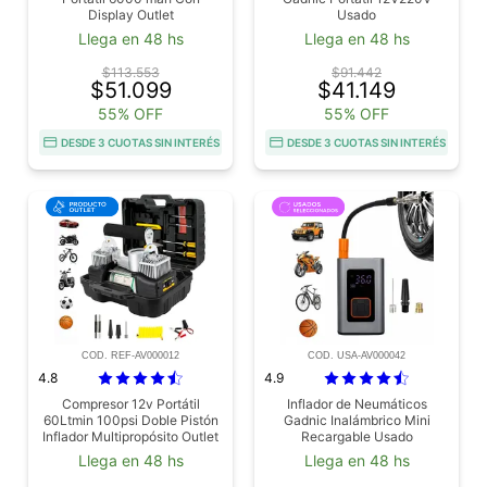
Display Outlet
Usado
Llega en 48 hs
Llega en 48 hs
$113.553
$91.442
$51.099
$41.149
55% OFF
55% OFF
DESDE 3 CUOTAS SIN INTERÉS
DESDE 3 CUOTAS SIN INTERÉS
COD. REF-AV000012
COD. USA-AV000042
4.8
4.9
Compresor 12v Portátil
Inflador de Neumáticos
60Ltmin 100psi Doble Pistón
Gadnic Inalámbrico Mini
Inflador Multipropósito Outlet
Recargable Usado
Llega en 48 hs
Llega en 48 hs