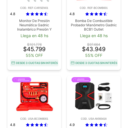
COD. REF-CARSEN01
COD. REF-BCOMB001
4.8
4.8
Monitor De Presión
Bomba De Combustible
Neumática Gadnic
Probador Manómetro Gadnic
Inalambrico Presión Y
BCB1 Outlet
Temperatura Outlet
Llega en 48 hs
Llega en 48 hs
$101.776
$97.664
$45.799
$43.949
55% OFF
55% OFF
DESDE 3 CUOTAS SIN INTERÉS
DESDE 3 CUOTAS SIN INTERÉS
COD. USA-BCOMB001
COD. USA-AV000416
4.8
4.9