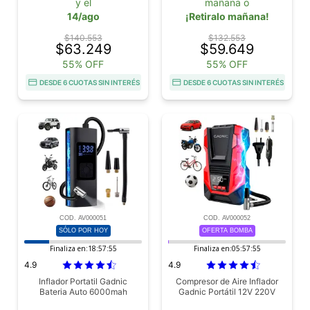
y el
mañana o
14/ago
¡Retiralo mañana!
$140.553
$132.553
$63.249
$59.649
55% OFF
55% OFF
DESDE 6 CUOTAS SIN INTERÉS
DESDE 6 CUOTAS SIN INTERÉS
COD. AV000051
COD. AV000052
SÓLO POR HOY
OFERTA BOMBA
Finaliza en:
18:57:53
Finaliza en:
05:57:53
4.9
4.9
Inflador Portatil Gadnic
Compresor de Aire Inflador
Bateria Auto 6000mah
Gadnic Portátil 12V 220V