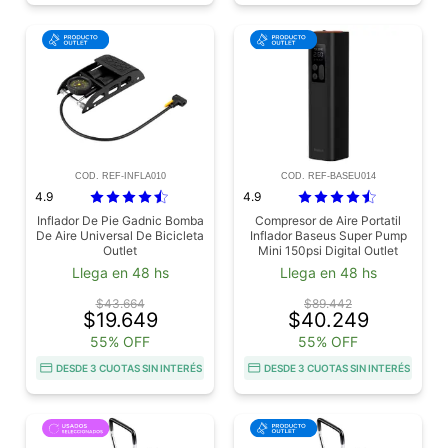
COD. REF-INFLA010
COD. REF-BASEU014
4.9
4.9
Inflador De Pie Gadnic Bomba
Compresor de Aire Portatil
De Aire Universal De Bicicleta
Inflador Baseus Super Pump
Outlet
Mini 150psi Digital Outlet
Llega en 48 hs
Llega en 48 hs
$43.664
$89.442
$19.649
$40.249
55% OFF
55% OFF
DESDE 3 CUOTAS SIN INTERÉS
DESDE 3 CUOTAS SIN INTERÉS