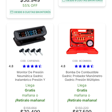
$58.949
DESDE 6 CUOTAS SIN INTERÉS
55% OFF
DESDE 6 CUOTAS SIN INTERÉS
COD. CARSEN01
COD. BCOMB001
4.8
4.8
Monitor De Presión
Bomba De Combustible
Neumática Gadnic
Gadnic Probador Manómetro
Inalambrico Presión Y
Gadnic Presión Múltiples
Temperatura
Adaptadores
Llega
Llega
Gratis
Gratis
mañana o
mañana o
¡Retiralo mañana!
¡Retiralo mañana!
$156.664
$150.220