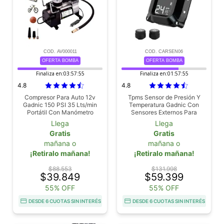
COD. AV000011
COD. CARSEN06
OFERTA BOMBA
OFERTA BOMBA
Finaliza en:
03:57:53
Finaliza en:
01:57:53
4.8
4.8
Compresor Para Auto 12v
Tpms Sensor de Presión Y
Gadnic 150 PSI 35 Lts/min
Temperatura Gadnic Con
Portátil Con Manómetro
Sensores Externos Para
Incluye 3 Picos
Motos
Llega
Llega
Gratis
Gratis
mañana o
mañana o
¡Retiralo mañana!
¡Retiralo mañana!
$88.553
$131.998
$39.849
$59.399
55% OFF
55% OFF
DESDE 6 CUOTAS SIN INTERÉS
DESDE 6 CUOTAS SIN INTERÉS