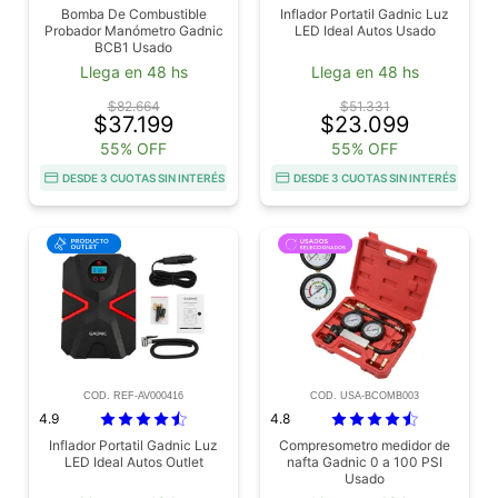
Bomba De Combustible
Inflador Portatil Gadnic Luz
Probador Manómetro Gadnic
LED Ideal Autos Usado
BCB1 Usado
Llega en 48 hs
Llega en 48 hs
$82.664
$51.331
$37.199
$23.099
55% OFF
55% OFF
DESDE 3 CUOTAS SIN INTERÉS
DESDE 3 CUOTAS SIN INTERÉS
COD. REF-AV000416
COD. USA-BCOMB003
4.9
4.8
Inflador Portatil Gadnic Luz
Compresometro medidor de
LED Ideal Autos Outlet
nafta Gadnic 0 a 100 PSI
Usado