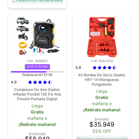
DESDE 6 CUOTAS SIN INTERÉS
COD. AV000027
COD. BVACIO04
OFERTA BOMBA
4.8
Finaliza en:
01:57:53
Kit Bomba De Vacío Gadnic
HRT-1A Mangueras
4.9
Purgadoras
Compresor De Aire Gadnic
Llega
Inflador Portátil 150 Psi Alta
Gratis
Presión Pantalla Digital
mañana o
Llega
¡Retiralo mañana!
Gratis
mañana o
$79.887
$35.949
¡Retiralo mañana!
55% OFF
$130.998