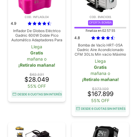
COD. INFLAGLO4
COD. BVACIO01
4.9
OFERTA BOMBA
Inflador De Globos Eléctrico
Finaliza en:
02:57:53
Gadnic 600W Doble Pico
4.8
Automático Adaptadores Para
Decoración
Bomba de Vacío HRT-05A
Llega
Gadnic Aire Acondicionado
Gratis
CFM 30Lts Min vacio Máximo
mañana o
10 Pa Multiple Sistema
Llega
¡Retiralo mañana!
Gratis
mañana o
$62.331
$28.049
¡Retiralo mañana!
55% OFF
$373.109
$167.899
DESDE 6 CUOTAS SIN INTERÉS
55% OFF
DESDE 6 CUOTAS SIN INTERÉS