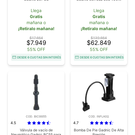
Llega
Llega
Gratis
Gratis
mañana o
mañana o
¡Retiralo mañana!
¡Retiralo mañana!
$17.664
$139.664
$7.949
$62.849
55% OFF
55% OFF
DESDE 6 CUOTAS SIN INTERÉS
DESDE 6 CUOTAS SIN INTERÉS
COD. BIC00055
COD. INFLA011
4.5
4.7
Válvula de vacío de
Bomba De Pie Gadnic De Alta
Neumático Gadnic BC55 para
Presión