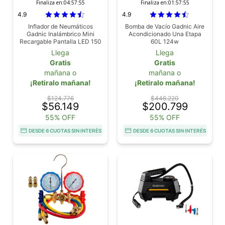
Finaliza en:
04:57:53
Finaliza en:
01:57:53
4.9
4.9
Inflador de Neumáticos
Bomba de Vacío Gadnic Aire
Gadnic Inalámbrico Mini
Acondicionado Una Etapa
Recargable Pantalla LED 150
60L 124w
PSI Potencia 80W Batería
Llega
Llega
4000 mAh
Gratis
Gratis
mañana o
mañana o
¡Retiralo mañana!
¡Retiralo mañana!
$124.776
$446.220
$56.149
$200.799
55% OFF
55% OFF
DESDE 6 CUOTAS SIN INTERÉS
DESDE 6 CUOTAS SIN INTERÉS