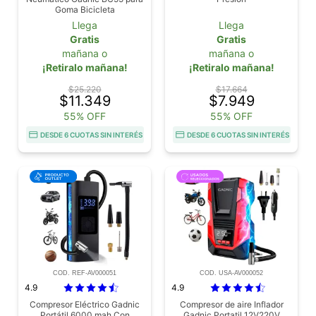
Goma Bicicleta
Llega
Llega
Gratis
Gratis
mañana o
mañana o
¡Retiralo mañana!
¡Retiralo mañana!
$25.220
$17.664
$11.349
$7.949
55% OFF
55% OFF
DESDE 6 CUOTAS SIN INTERÉS
DESDE 6 CUOTAS SIN INTERÉS
COD. REF-AV000051
COD. USA-AV000052
4.9
4.9
Compresor Eléctrico Gadnic
Compresor de aire Inflador
Portátil 6000 mah Con
Gadnic Portatil 12V220V