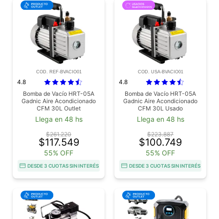
COD. REF-BVACIO01
COD. USA-BVACIO01
4.8
4.8
Bomba de Vacío HRT-05A
Bomba de Vacío HRT-05A
Gadnic Aire Acondicionado
Gadnic Aire Acondicionado
CFM 30L Outlet
CFM 30L Usado
Llega en 48 hs
Llega en 48 hs
$261.220
$223.887
$117.549
$100.749
55% OFF
55% OFF
DESDE 3 CUOTAS SIN INTERÉS
DESDE 3 CUOTAS SIN INTERÉS