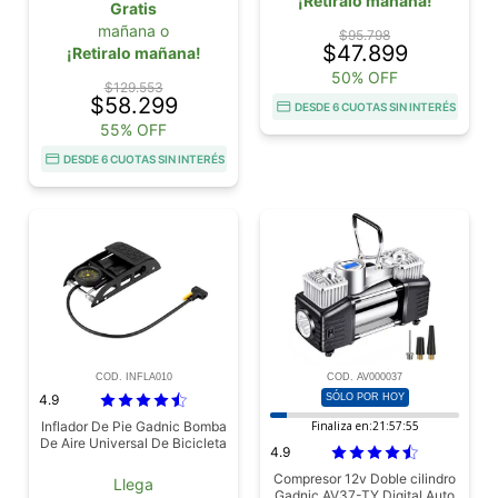
¡Retiralo mañana!
Gratis
mañana o
$95.798
$47.899
¡Retiralo mañana!
50% OFF
$129.553
$58.299
DESDE 6 CUOTAS SIN INTERÉS
55% OFF
DESDE 6 CUOTAS SIN INTERÉS
COD. INFLA010
COD. AV000037
4.9
SÓLO POR HOY
Inflador De Pie Gadnic Bomba
Finaliza en:
21:57:53
De Aire Universal De Bicicleta
4.9
Compresor 12v Doble cilindro
Llega
Gadnic AV37-TY Digital Auto