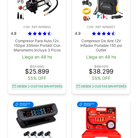
COD. REF-AV000011
COD. REF-AV000027
4.8
4.9
Compresor Para Auto 12v
Compresor De Aire 12V
150psi 35ltmin Portátil Con
Inflador Portable 150 psi
Manometro Incluye 3 Picos
Outlet
Outlet
Llega en 48 hs
Llega en 48 hs
$57.553
$85.109
$25.899
$38.299
55% OFF
55% OFF
DESDE 3 CUOTAS SIN INTERÉS
DESDE 3 CUOTAS SIN INTERÉS