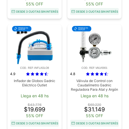
55% OFF
55% OFF
DESDE 3 CUOTAS SIN INTERÉS
DESDE 3 CUOTAS SIN INTERÉS
COD. REF-INFLAGLO8
COD. REF-VALV0001
4.9
4.8
Inflador de Globos Gadnic
Válvula de Control con
Eléctrico Outlet
Caudalímetro Gadnic
Reguladora Para Atal y Argón
Outlet
Llega en 48 hs
Llega en 48 hs
$43.776
$69.220
$19.699
$31.149
55% OFF
55% OFF
DESDE 3 CUOTAS SIN INTERÉS
DESDE 3 CUOTAS SIN INTERÉS