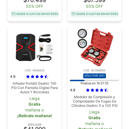
$70.499
$67.599
55% OFF
55% OFF
DESDE 6 CUOTAS SIN INTERÉS
DESDE 6 CUOTAS SIN INTERÉS
COD. AV000416
COD. BCOMB003
4.9
SÓLO POR HOY
Inflador Portátil Gadnic 150
Finaliza en:
16:57:53
PSI Con Pantalla Digital Para
4.8
Autos Y Bicicletas
Medidor de Compresión y
Llega
Comprobador De Fugas De
Gratis
Cilindros Gadnic 0 a 100 PSI
mañana o
Automotriz Con Adaptadores
Llega
¡Retiralo mañana!
Gratis
mañana o
$83.998