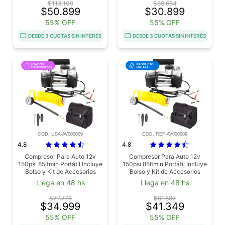
$113.109
$68.664
$50.899
$30.899
55% OFF
55% OFF
DESDE 3 CUOTAS SIN INTERÉS
DESDE 3 CUOTAS SIN INTERÉS
COD. USA-AV000009
COD. REF-AV000009
4.8
4.8
Compresor Para Auto 12v
Compresor Para Auto 12v
150psi 85ltmin Portátil Incluye
150psi 85ltmin Portátil Incluye
Bolso y Kit de Accesorios
Bolso y Kit de Accesorios
Usado
Outlet
Llega en 48 hs
Llega en 48 hs
$77.776
$91.887
$34.999
$41.349
55% OFF
55% OFF