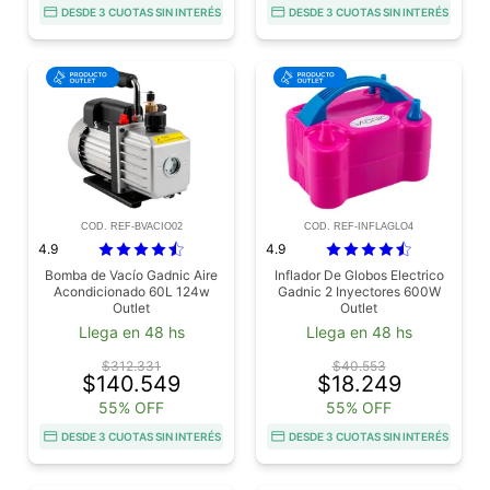
DESDE 3 CUOTAS SIN INTERÉS
DESDE 3 CUOTAS SIN INTERÉS
COD. REF-BVACIO02
COD. REF-INFLAGLO4
4.9
4.9
Bomba de Vacío Gadnic Aire
Inflador De Globos Electrico
Acondicionado 60L 124w
Gadnic 2 Inyectores 600W
Outlet
Outlet
Llega en 48 hs
Llega en 48 hs
$312.331
$40.553
$140.549
$18.249
55% OFF
55% OFF
DESDE 3 CUOTAS SIN INTERÉS
DESDE 3 CUOTAS SIN INTERÉS