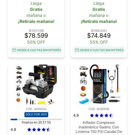
Llega
Llega
Gratis
Gratis
mañana o
mañana o
¡Retiralo mañana!
¡Retiralo mañana!
$157.198
$166.331
$78.599
$74.849
50% OFF
55% OFF
DESDE 6 CUOTAS SIN INTERÉS
DESDE 6 CUOTAS SIN INTERÉS
COD. AV000012
COD. AV000056
SÓLO POR HOY
4.9
Finaliza en:
20:57:53
Inflador Compresor
Inalámbrico Gadnic Con
4.8
Linterna 150 PSI Caudal De