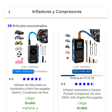
Infladores y Compresores
69
Artículos encontrados
COD. AV000029
COD. AV000221
1º MÁS VENDIDO
SÓLO POR HOY
En Infladores
Finaliza en:
15:57:53
4.9
4.9
Inflador de Neumáticos
Inalámbrico Mini Recargable
Inflador Inalambrico Gadnic
Gadnic Compresor de Aire
Portatil Compresor De Aire
2600 mAh Digital Recargable
Llega
Con Auto Stop Luz Led Para
Gratis
Llega
Neumaticos
mañana o
Gratis