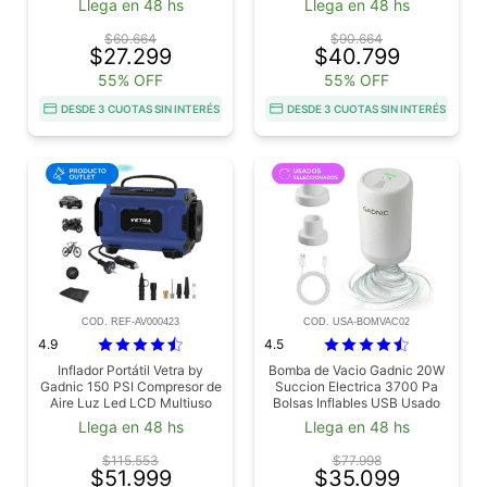
Llega en 48 hs
Llega en 48 hs
$60.664
$90.664
$27.299
$40.799
55% OFF
55% OFF
DESDE 3 CUOTAS SIN INTERÉS
DESDE 3 CUOTAS SIN INTERÉS
COD. REF-AV000423
COD. USA-BOMVAC02
4.9
4.5
Inflador Portátil Vetra by
Bomba de Vacio Gadnic 20W
Gadnic 150 PSI Compresor de
Succion Electrica 3700 Pa
Aire Luz Led LCD Multiuso
Bolsas Inflables USB Usado
Compacto Outlet
Llega en 48 hs
Llega en 48 hs
$115.553
$77.998
$51.999
$35.099