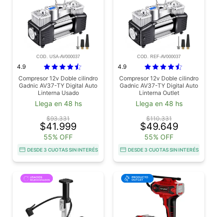
COD. USA-AV000037
COD. REF-AV000037
4.9
4.9
Compresor 12v Doble cilindro
Compresor 12v Doble cilindro
Gadnic AV37-TY Digital Auto
Gadnic AV37-TY Digital Auto
Linterna Usado
Linterna Outlet
Llega en 48 hs
Llega en 48 hs
$93.331
$110.331
$41.999
$49.649
55% OFF
55% OFF
DESDE 3 CUOTAS SIN INTERÉS
DESDE 3 CUOTAS SIN INTERÉS