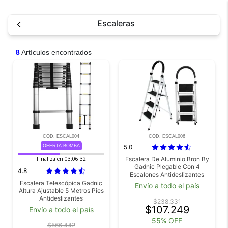
Escaleras
8
Artículos encontrados
COD. ESCAL004
COD. ESCAL006
OFERTA BOMBA
5.0
Finaliza en:
03:06:32
Escalera De Aluminio Bron By
Gadnic Plegable Con 4
4.8
Escalones Antideslizantes
Escalera Telescópica Gadnic
Envío a todo el país
Altura Ajustable 5 Metros Pies
Antideslizantes
$238.331
$107.249
Envío a todo el país
55% OFF
$566.442