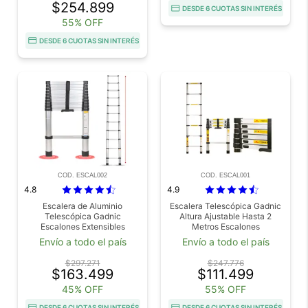
$254.899
DESDE 6 CUOTAS SIN INTERÉS
55% OFF
DESDE 6 CUOTAS SIN INTERÉS
COD. ESCAL002
COD. ESCAL001
4.8
4.9
Escalera de Aluminio
Escalera Telescópica Gadnic
Telescópica Gadnic
Altura Ajustable Hasta 2
Escalones Extensibles
Metros Escalones
Antideslizantes Carga 150 kg
Envío a todo el país
Envío a todo el país
$297.271
$247.776
$163.499
$111.499
45% OFF
55% OFF
DESDE 6 CUOTAS SIN INTERÉS
DESDE 6 CUOTAS SIN INTERÉS