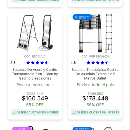
COD. ESCAL010
COD. REF-ESCAL004
4.8
4.8
Escalera De Acero y Carrito
Escalera Telescópica Gadnic
Transportable 2 en 1 Bron by
De Aluminio Extensible 5
Gadnic 3 escalones
Metros Outlet
Envío a todo el país
Envío a todo el país
$223.442
$396.553
$100.549
$178.449
55% OFF
55% OFF
DESDE 6 CUOTAS SIN INTERÉS
DESDE 3 CUOTAS SIN INTERÉS