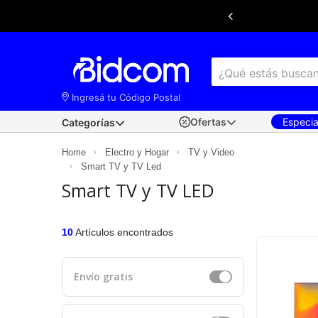
Ingresá tu Código Postal
Ofertas
Especi
Categorías
×
Ingresá tu
código postal
para conocer las
Home
Electro y Hogar
TV y Video
mejores ofertas de envío y retiro disponibles
según tu ubicación.
Smart TV y TV Led
Smart TV y TV LED
10
Artículos encontrados
Envío gratis