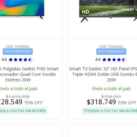
COD. TV50S001
COD. TV32S001
RECOMENDADO
RECOMENDADO
4.8
4.8
0 Pulgadas Gadnic FHD Smart
Smart TV Gadnic 32” HD Panel IPS
rocesador Quad Core Sonido
Triple HDMI Doble USB Sonido 
Estéreo 20W
20W
Envío a todo el país
Envío a todo el país
$1.618.998
$708.331
728.549
$318.749
55% OFF
55% OFF
SDE 6 CUOTAS SIN INTERÉS
DESDE 6 CUOTAS SIN INTER