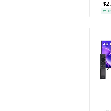
$2
DE
Sma