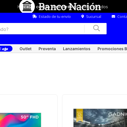
Hasta
20 cuotas sin interés
en seleccionados
Estado de tu envío
Sucursal
Conta
al
Outlet
Preventa
Lanzamientos
Promociones B