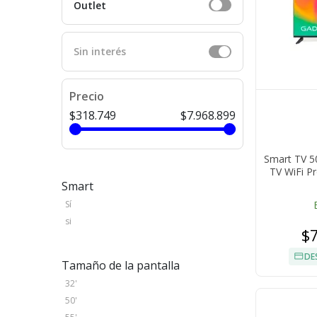
Outlet
Sin interés
Precio
$318.749
$7.968.899
Smart TV 5
TV WiFi P
Smart
Sí
si
$
DE
Tamaño de la pantalla
32'
50'