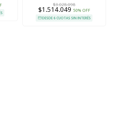
$3.028.098
F
$1.514.049
50% OFF
ÉS
DESDE 6 CUOTAS SIN INTERÉS