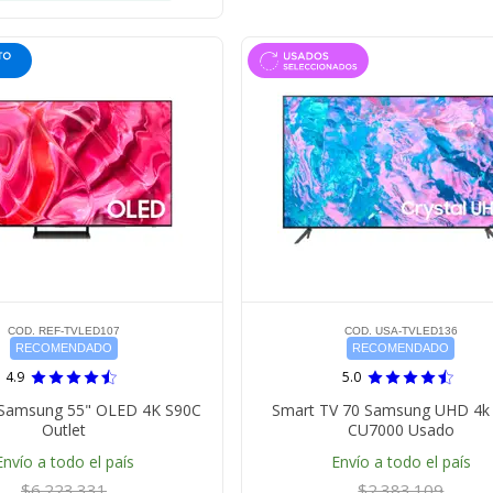
COD. REF-TVLED107
COD. USA-TVLED136
RECOMENDADO
RECOMENDADO
4.9
5.0
 Samsung 55" OLED 4K S90C
Smart TV 70 Samsung UHD 4k 
Outlet
CU7000 Usado
Envío a todo el país
Envío a todo el país
$6.223.331
$2.383.109