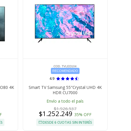
COD. TVLED104
RECOMENDADO
4.9
NO80 4K
Smart TV Samsung 55"Crystal UHD 4K
HDR CU7000
Envío a todo el país
$1.926.537
$1.252.249
F
35% OFF
ÉS
DESDE 6 CUOTAS SIN INTERÉS