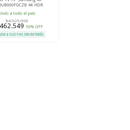
5U8000FGCZB 4K HDR
Envío a todo el país
$4.925.098
.462.549
50% OFF
SDE 6 CUOTAS SIN INTERÉS