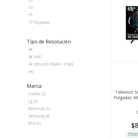
55'
70'
75
77 Pulgadas
Tipo de Resolución
4K
4K UHD
4K Ultra HD (3840 × 2160)
HD
Marca
Televisor 
Gadnic (2)
Pulgadas 4
Lg (2)
Motorola (1)
Samsung (4)
$
RCA (1)
DE