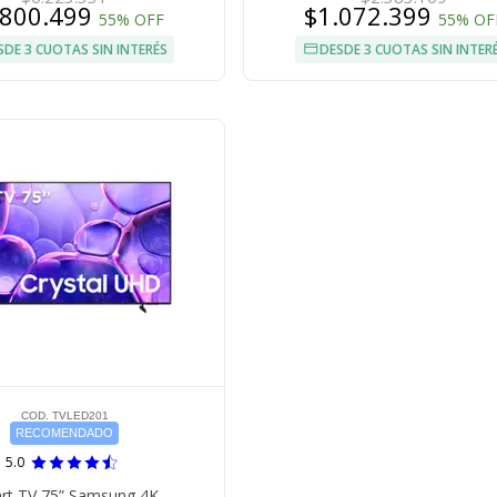
.800.499
$1.072.399
55% OFF
55% OF
SDE 3 CUOTAS SIN INTERÉS
DESDE 3 CUOTAS SIN INTER
COD. TVLED201
RECOMENDADO
5.0
rt TV 75” Samsung 4K