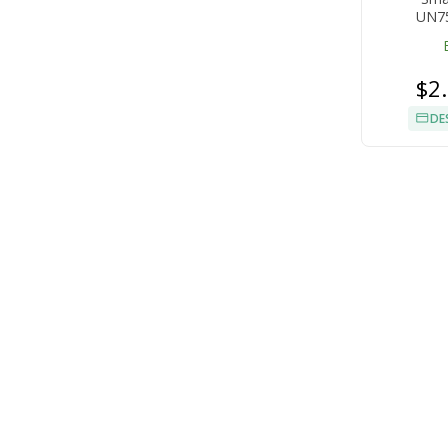
UN7
$2
DE