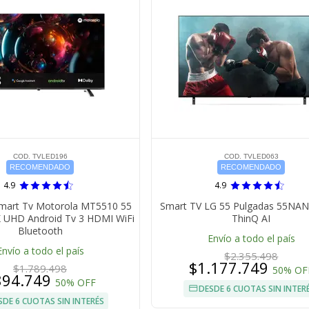
COD. TVLED196
COD. TVLED063
RECOMENDADO
RECOMENDADO
4.9
4.9
Smart Tv Motorola MT5510 55
Smart TV LG 55 Pulgadas 55NA
K UHD Android Tv 3 HDMI WiFi
ThinQ AI
Bluetooth
Envío a todo el país
Envío a todo el país
$2.355.498
$1.177.749
$1.789.498
50% OF
894.749
50% OFF
DESDE 6 CUOTAS SIN INTER
SDE 6 CUOTAS SIN INTERÉS