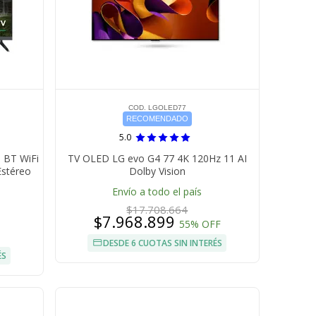
COD. LGOLED77
RECOMENDADO
5.0
 BT WiFi
TV OLED LG evo G4 77 4K 120Hz 11 AI
Estéreo
Dolby Vision
Envío a todo el país
$17.708.664
$7.968.899
55% OFF
DESDE 6 CUOTAS SIN INTERÉS
ÉS