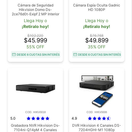
Cámara de Seguridad
Cámara Espía Oculta Gadnic
Hikvision Domo Ds-
HD 1080P
2ce76d0t-Exipf 2 MP Interior
Llega Hoy o
Llega Hoy o
¡Retiralo hoy!
¡Retiralo hoy!
$102.220
$76.768
$45.999
$49.899
55% OFF
35% OFF
DESDE 6 CUOTAS SIN INTERÉS
DESDE 6 CUOTAS SIN INTERÉS
COD. HIKV0018
COD. HIKV0006
5.0
4.9
Grabadora NVR Hikvision Ds-
DVR Hikvision 4 Canales DS-
7104ni-Q14pM 4 Canales
7204HGHI-M1 1080p