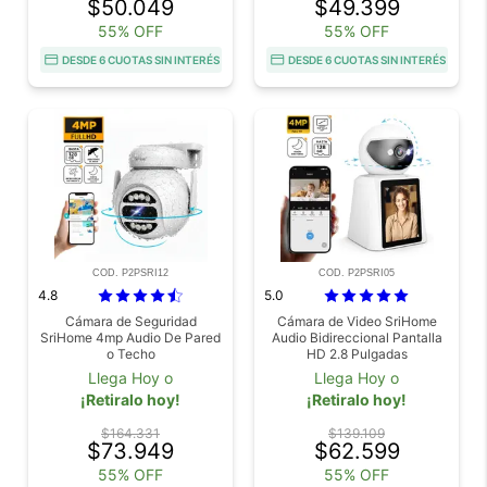
$50.049
$49.399
55% OFF
55% OFF
DESDE 6 CUOTAS SIN INTERÉS
DESDE 6 CUOTAS SIN INTERÉS
COD. P2PSRI12
COD. P2PSRI05
4.8
5.0
Cámara de Seguridad
Cámara de Video SriHome
SriHome 4mp Audio De Pared
Audio Bidireccional Pantalla
o Techo
HD 2.8 Pulgadas
Llega Hoy o
Llega Hoy o
¡Retiralo hoy!
¡Retiralo hoy!
$164.331
$139.109
$73.949
$62.599
55% OFF
55% OFF