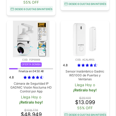
55% OFF
DESDE 6 CUOTAS SIN INTERÉS
DESDE 6 CUOTAS SIN INTERÉS
COD. P2P00009
COD. ACALAR01
OFERTA BOMBA
4.8
Finaliza en:
04:50:46
Sensor inalámbrico Gadnic
WS1000 de Puertas y
4.8
Ventanas
Cámara de Seguridad IP
Llega Hoy o
GADNIC Visión Nocturna HD
¡Retiralo hoy!
Control por App
Llega Hoy o
$29.109
$13.099
¡Retiralo hoy!
55% OFF
$108.776
$48.949
DESDE 6 CUOTAS SIN INTERÉS