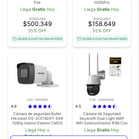
Poe
H265Pro
Llega
Gratis
Hoy
Llega
Gratis
Hoy
$769.768
$352.553
$500.349
$158.649
35% OFF
55% OFF
DESDE 6 CUOTAS SIN INTERÉS
DESDE 6 CUOTAS SIN INTERÉS
COD. HIKV0002
COD. CAMSKW4C
4.9
4.5
Cámara de seguridad Bullet
Cámara de Seguridad
Hikvision DS-2CE16D0T-EXIF
Skyworth Dual Light 4MP
1080p Interior Exterior CMOS
WiFi Exterior/Interior IP66 Con
de 2MP
Visión Nocturna
Llega Hoy o
Llega
Gratis
Hoy
¡Retiralo hoy!