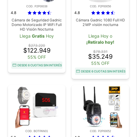
COD. P2P00038
COD. P2P00056
4.8
4.8
Cámara de Seguridad Gadnic
Cámara Gadnic 1080 Full HD
Domo Motorizado IP WiFi Full
2 MP visión nocturna
HD Visión Nocturna
Llega
Gratis
Hoy
Llega Hoy o
¡Retiralo hoy!
$273.220
$122.949
$78.331
$35.249
55% OFF
55% OFF
DESDE 6 CUOTAS SIN INTERÉS
DESDE 6 CUOTAS SIN INTERÉS
COD. BOTPAN01
COD. P2P00052