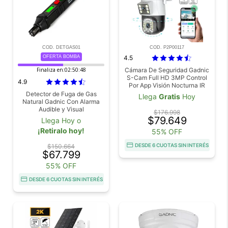
COD. DETGAS01
COD. P2P00117
OFERTA BOMBA
4.5
Finaliza en:
02:50:46
Cámara De Seguridad Gadnic
S-Cam Full HD 3MP Control
4.9
Por App Visión Nocturna IR
Color
Detector de Fuga de Gas
Llega
Gratis
Hoy
Natural Gadnic Con Alarma
Audible y Visual
$176.998
$79.649
Llega Hoy o
¡Retiralo hoy!
55% OFF
DESDE 6 CUOTAS SIN INTERÉS
$150.664
$67.799
55% OFF
DESDE 6 CUOTAS SIN INTERÉS