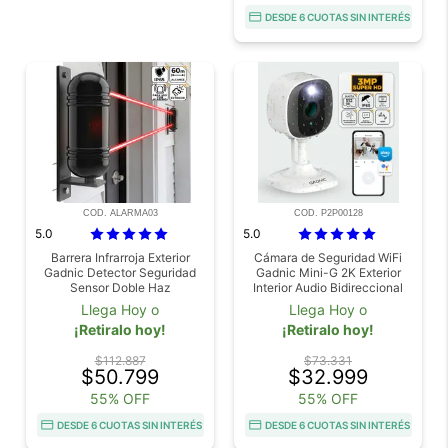
DESDE 6 CUOTAS SIN INTERÉS
COD. ALARMA03
COD. P2P00128
5.0
5.0
Barrera Infrarroja Exterior
Cámara de Seguridad WiFi
Gadnic Detector Seguridad
Gadnic Mini-G 2K Exterior
Sensor Doble Haz
Interior Audio Bidireccional
3MP Visión Nocturna Ip65
Llega Hoy o
Llega Hoy o
¡Retiralo hoy!
¡Retiralo hoy!
$112.887
$73.331
$50.799
$32.999
55% OFF
55% OFF
DESDE 6 CUOTAS SIN INTERÉS
DESDE 6 CUOTAS SIN INTERÉS