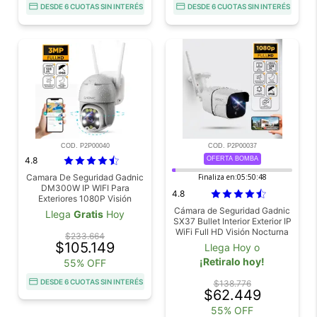
DESDE 6 CUOTAS SIN INTERÉS
DESDE 6 CUOTAS SIN INTERÉS
COD. P2P00040
COD. P2P00037
4.8
OFERTA BOMBA
Camara De Seguridad Gadnic
Finaliza en:
05:50:46
DM300W IP WIFI Para
4.8
Exteriores 1080P Visión
Nocturna
Cámara de Seguridad Gadnic
Llega
Gratis
Hoy
SX37 Bullet Interior Exterior IP
WiFi Full HD Visión Nocturna
$233.664
$105.149
Llega Hoy o
¡Retiralo hoy!
55% OFF
DESDE 6 CUOTAS SIN INTERÉS
$138.776
$62.449
55% OFF