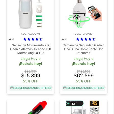
COD. ACALAR04
COD. P2P00051
4.9
4.9
Sensor de Movimiento PIR
Cámara de Seguridad Gadnic
Gadnic Alarmas Alcance 150
Tipo Bulbo Doble Lente Uso
Metros Angulo 110
Interiores
Frecuencia 433 MHz
Llega Hoy o
Llega Hoy o
¡Retiralo hoy!
¡Retiralo hoy!
$35.331
$139.109
$15.899
$62.599
55% OFF
55% OFF
DESDE 6 CUOTAS SIN INTERÉS
DESDE 6 CUOTAS SIN INTERÉS