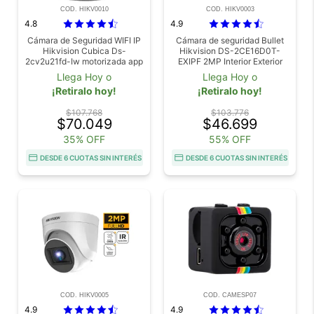
COD. HIKV0010
COD. HIKV0003
4.8
4.9
Cámara de Seguridad WIFI IP
Cámara de seguridad Bullet
Hikvision Cubica Ds-
Hikvision DS-2CE16D0T-
2cv2u21fd-Iw motorizada app
EXIPF 2MP Interior Exterior
IP67
Llega Hoy o
Llega Hoy o
¡Retiralo hoy!
¡Retiralo hoy!
$107.768
$103.776
$70.049
$46.699
35% OFF
55% OFF
DESDE 6 CUOTAS SIN INTERÉS
DESDE 6 CUOTAS SIN INTERÉS
COD. HIKV0005
COD. CAMESP07
4.9
4.9