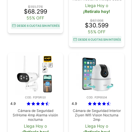
BNC Video DVR
Llega Hoy o
$151.776
$68.299
¡Retiralo hoy!
55% OFF
$67.998
$30.599
DESDE 6 CUOTAS SIN INTERÉS
55% OFF
DESDE 6 CUOTAS SIN INTERÉS
COD. P2PSRI10
COD. P2P00104
4.9
4.9
Cámara de Seguridad
Cámara de Seguridad Interior
SriHome 4mp Alarma visión
Ziyen Wifi Vision Nocturna
nocturna
2mp
Llega Hoy o
Llega Hoy o
¡Retiralo hoy!
¡Retiralo hoy!