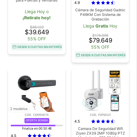
para Puertas y Ventanas
4.9
Cámara de Seguridad Gadnic
Llega Hoy o
P46KM Con Sistema de
¡Retiralo hoy!
Grabación
Llega
Gratis
Hoy
$88.109
$39.649
$176.998
55% OFF
$79.649
55% OFF
DESDE 6 CUOTAS SIN INTERÉS
DESDE 6 CUOTAS SIN INTERÉS
2 modelos
COD. CERRAD7X
COD. P2P00137
OFERTA BOMBA
4.5
Finaliza en:
00:50:46
Camara De Seguridad Wifi
Ziyen ZX39 2MP 1080p PTZ
4.5