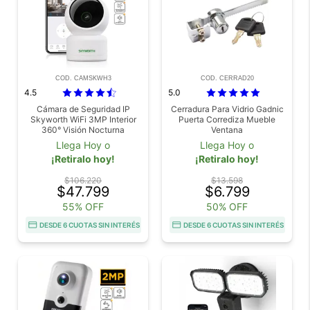
COD. CAMSKWH3
COD. CERRAD20
4.5
5.0
Cámara de Seguridad IP
Cerradura Para Vidrio Gadnic
Skyworth WiFi 3MP Interior
Puerta Corrediza Mueble
360° Visión Nocturna
Ventana
Llega Hoy o
Llega Hoy o
¡Retiralo hoy!
¡Retiralo hoy!
$106.220
$13.598
$47.799
$6.799
55% OFF
50% OFF
DESDE 6 CUOTAS SIN INTERÉS
DESDE 6 CUOTAS SIN INTERÉS