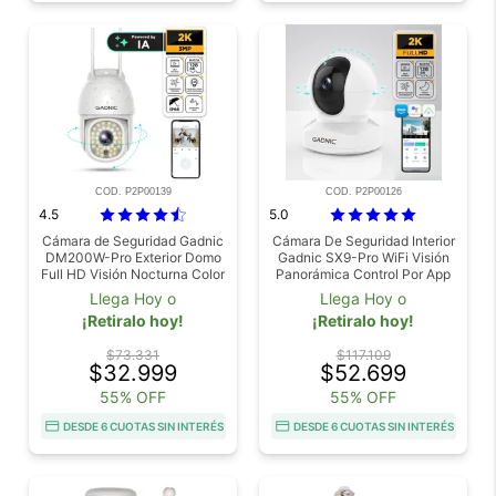
COD. P2P00139
COD. P2P00126
4.5
5.0
Cámara de Seguridad Gadnic
Cámara De Seguridad Interior
DM200W-Pro Exterior Domo
Gadnic SX9-Pro WiFi Visión
Full HD Visión Nocturna Color
Panorámica Control Por App
36 Leds
2K 3MP
Llega Hoy o
Llega Hoy o
¡Retiralo hoy!
¡Retiralo hoy!
$73.331
$117.109
$32.999
$52.699
55% OFF
55% OFF
DESDE 6 CUOTAS SIN INTERÉS
DESDE 6 CUOTAS SIN INTERÉS