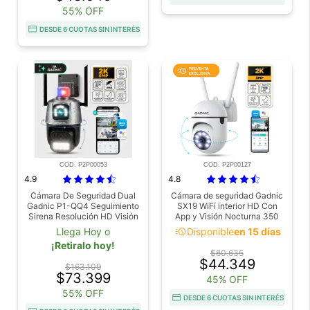
55% OFF
DESDE 6 CUOTAS SIN INTERÉS
COD. P2P00053
COD. P2P00127
4.9
4.8
Cámara De Seguridad Dual
Cámara de seguridad Gadnic
Gadnic P1-QQ4 Seguimiento
SX19 WiFi interior HD Con
Sirena Resolución HD Visión
App y Visión Nocturna 350
Nocturna App Móvil
grados Audio Bidireccional
acute
Llega Hoy o
Disponible
en 15 días
¡Retiralo hoy!
$80.635
$44.349
$163.109
$73.399
45% OFF
55% OFF
DESDE 6 CUOTAS SIN INTERÉS