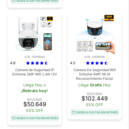
DESDE 6 CUOTAS SIN INTERÉS
COD. P2PSRI04
COD. P2PSRI09
4.8
4.5
Cámara de Seguridad IP
Camara De Seguridad Wifi
SriHome 2MP Wifi-LAN 12V
Srihome 4MP 4K IA
Reconocimiento Facial
Vehiculos Fuego Dual Lente
Llega Hoy o
Llega
Gratis
Hoy
36mm Vision 180 Grados
¡Retiralo hoy!
Vision Nocturna Color Audio
$227.664
Bidireccional
$102.449
$112.553
$50.649
55% OFF
55% OFF
DESDE 6 CUOTAS SIN INTERÉS
DESDE 6 CUOTAS SIN INTERÉS