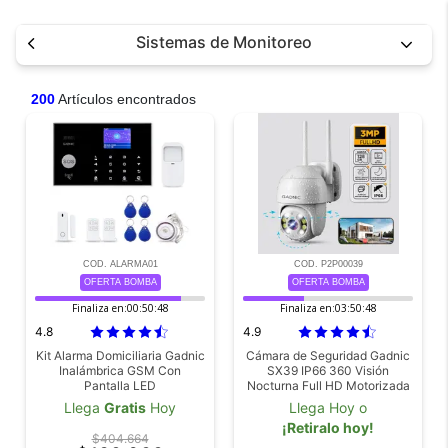
Sistemas de Monitoreo
200
Artículos encontrados
COD. ALARMA01
COD. P2P00039
OFERTA BOMBA
OFERTA BOMBA
Finaliza en:
00:50:46
Finaliza en:
03:50:46
4.8
4.9
Kit Alarma Domiciliaria Gadnic
Cámara de Seguridad Gadnic
Inalámbrica GSM Con
SX39 IP66 360 Visión
Pantalla LED
Nocturna Full HD Motorizada
Detección de Movimiento
Llega
Gratis
Hoy
Llega Hoy o
¡Retiralo hoy!
$404.664