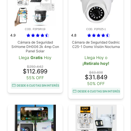
COD. P2PSRI19
COD. P2P025-1
4.9
4.8
Cámara de Seguridad
Cámara de Seguridad Gadnic
SriHome DH006 2k 4mp Con
C25-1 Domo Visión Nocturna
Panel Solar
Llega
Gratis
Hoy
Llega Hoy o
¡Retiralo hoy!
$250.442
$112.699
$63.698
$31.849
55% OFF
50% OFF
DESDE 6 CUOTAS SIN INTERÉS
DESDE 6 CUOTAS SIN INTERÉS