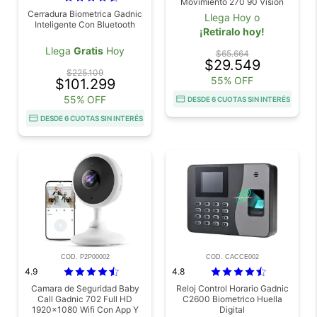
Movimiento 270 90 Vision
Nocturna Audio Bidireccional
Cerradura Biometrica Gadnic
Llega Hoy o
Exterior
Inteligente Con Bluetooth
¡Retiralo hoy!
Llega
Gratis
Hoy
$65.664
$29.549
$225.109
55% OFF
$101.299
55% OFF
DESDE 6 CUOTAS SIN INTERÉS
DESDE 6 CUOTAS SIN INTERÉS
COD. P2P00002
COD. CACCE002
4.9
4.8
Camara de Seguridad Baby
Reloj Control Horario Gadnic
Call Gadnic 702 Full HD
C2600 Biometrico Huella
1920x1080 Wifi Con App Y
Digital