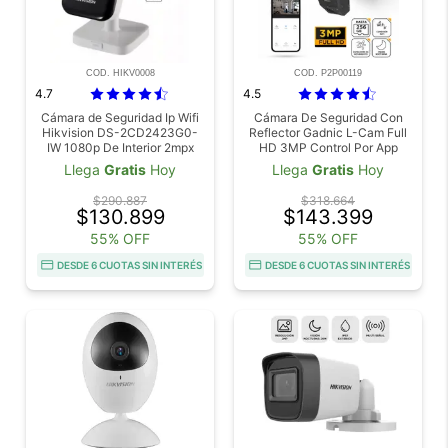
COD. HIKV0008
COD. P2P00119
4.7
4.5
Cámara de Seguridad Ip Wifi
Cámara De Seguridad Con
Hikvision DS-2CD2423G0-
Reflector Gadnic L-Cam Full
IW 1080p De Interior 2mpx
HD 3MP Control Por App
28mm Audio
Visión Nocturna
Llega
Gratis
Hoy
Llega
Gratis
Hoy
$290.887
$318.664
$130.899
$143.399
55% OFF
55% OFF
DESDE 6 CUOTAS SIN INTERÉS
DESDE 6 CUOTAS SIN INTERÉS