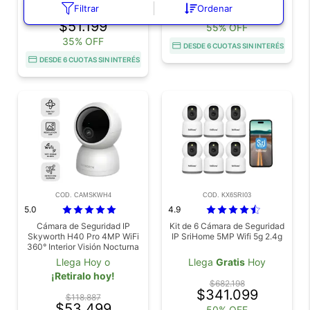
$202.331
Filtrar
Ordenar
$91.049
$78.768
$51.199
55% OFF
35% OFF
DESDE 6 CUOTAS SIN INTERÉS
DESDE 6 CUOTAS SIN INTERÉS
COD. CAMSKWH4
COD. KX6SRI03
5.0
4.9
Cámara de Seguridad IP
Kit de 6 Cámara de Seguridad
Skyworth H40 Pro 4MP WiFi
IP SriHome 5MP Wifi 5g 2.4g
360° Interior Visión Nocturna
Llega Hoy o
Llega
Gratis
Hoy
¡Retiralo hoy!
$682.198
$341.099
$118.887
$53.499
50% OFF