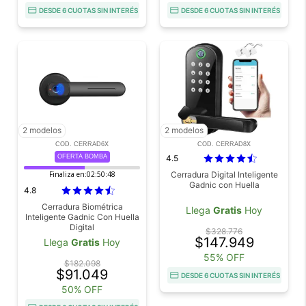
DESDE 6 CUOTAS SIN INTERÉS
DESDE 6 CUOTAS SIN INTERÉS
2 modelos
2 modelos
COD. CERRAD6X
COD. CERRAD8X
OFERTA BOMBA
4.5
Finaliza en:
02:50:46
Cerradura Digital Inteligente
Gadnic con Huella
4.8
Cerradura Biométrica
Llega
Gratis
Hoy
Inteligente Gadnic Con Huella
Digital
$328.776
$147.949
Llega
Gratis
Hoy
55% OFF
$182.098
$91.049
DESDE 6 CUOTAS SIN INTERÉS
50% OFF