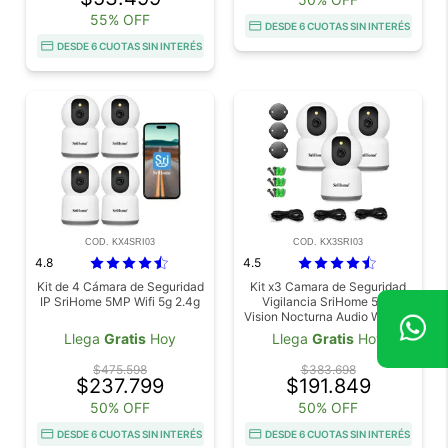
55% OFF
DESDE 6 CUOTAS SIN INTERÉS
DESDE 6 CUOTAS SIN INTERÉS
COD. KX4SRI03
COD. KX3SRI03
4.8
4.5
Kit de 4 Cámara de Seguridad
Kit x3 Camara de Seguridad
IP SriHome 5MP Wifi 5g 2.4g
Vigilancia SriHome 5mp
Vision Nocturna Audio Wifi 2.4
GHZ 5 GHZ
Llega
Gratis
Hoy
Llega
Gratis
Hoy
$475.598
$383.698
$237.799
$191.849
50% OFF
50% OFF
DESDE 6 CUOTAS SIN INTERÉS
DESDE 6 CUOTAS SIN INTERÉS