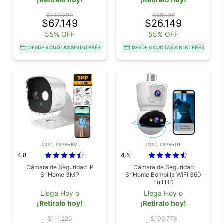
$149.220
$58.109
$67.149
$26.149
55% OFF
55% OFF
DESDE 6 CUOTAS SIN INTERÉS
DESDE 6 CUOTAS SIN INTERÉS
COD. P2PSRI02
COD. P2PSRI11
4.8
4.5
Cámara de Seguridad IP
Cámara de Seguridad
SriHome 3MP
SriHome Bombilla WiFi 360
Full HD
Llega Hoy o
Llega Hoy o
¡Retiralo hoy!
¡Retiralo hoy!
$111.220
$109.776