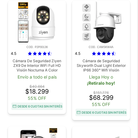
COD. P2P00136
COD. CAMSKW4A
4.5
4.5
Cámara De Seguridad Ziyen
Cámara de Seguridad
ZX9 De Interior WiFi Full HD
Skyworth Dual Light Exterior
Visión Nocturna A Color
IP66 360° Wifi Visión
Nocturna
Envío a todo el país
Llega Hoy o
¡Retiralo hoy!
$40.664
$18.299
$151.776
$68.299
55% OFF
55% OFF
DESDE 6 CUOTAS SIN INTERÉS
DESDE 6 CUOTAS SIN INTERÉS