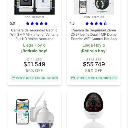
COD. P2P00131
COD. P2P00138
5.0
4.5
Cámara de seguridad Gadnic
Cámara de Seguridad Ziyen
Wifi 3MP Mini Interior Ventana
ZX57 Lente Dual 4MP Domo
Full HD Visión Nocturna
Exterior WiFi Control Por App
Llega Hoy o
Llega Hoy o
¡Retiralo hoy!
¡Retiralo hoy!
$114.553
$123.887
$51.549
$55.749
55% OFF
55% OFF
DESDE 6 CUOTAS SIN INTERÉS
DESDE 6 CUOTAS SIN INTERÉS