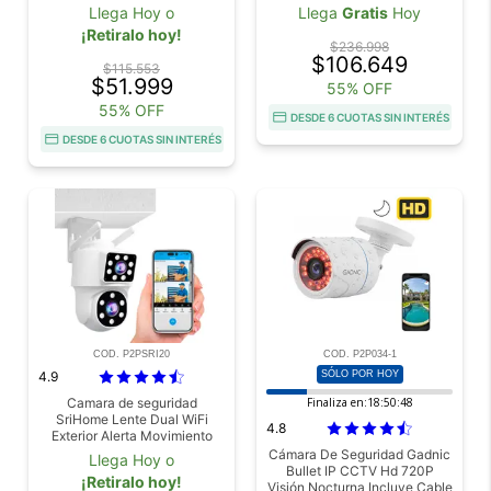
Audio Bidireccional
Llega Hoy o
Llega
Gratis
Hoy
¡Retiralo hoy!
$236.998
$106.649
$115.553
$51.999
55% OFF
55% OFF
DESDE 6 CUOTAS SIN INTERÉS
DESDE 6 CUOTAS SIN INTERÉS
COD. P2PSRI20
COD. P2P034-1
4.9
SÓLO POR HOY
Camara de seguridad
Finaliza en:
18:50:46
SriHome Lente Dual WiFi
4.8
Exterior Alerta Movimiento
Cámara De Seguridad Gadnic
Llega Hoy o
Bullet IP CCTV Hd 720P
¡Retiralo hoy!
Visión Nocturna Incluye Cable