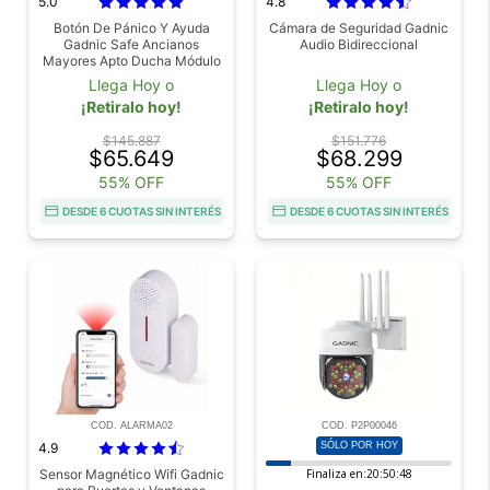
5.0
4.8
Botón De Pánico Y Ayuda
Cámara de Seguridad Gadnic
Gadnic Safe Ancianos
Audio Bidireccional
Mayores Apto Ducha Módulo
Pulsera
Llega Hoy o
Llega Hoy o
¡Retiralo hoy!
¡Retiralo hoy!
$145.887
$151.776
$65.649
$68.299
55% OFF
55% OFF
DESDE 6 CUOTAS SIN INTERÉS
DESDE 6 CUOTAS SIN INTERÉS
COD. ALARMA02
COD. P2P00046
4.9
SÓLO POR HOY
Sensor Magnético Wifi Gadnic
Finaliza en:
20:50:46