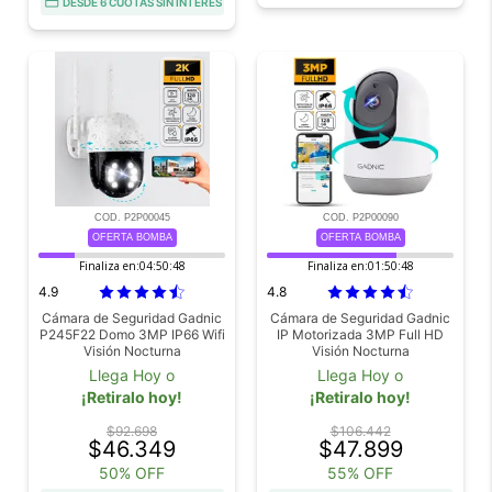
DESDE 6 CUOTAS SIN INTERÉS
COD. P2P00045
COD. P2P00090
OFERTA BOMBA
OFERTA BOMBA
Finaliza en:
04:50:46
Finaliza en:
01:50:46
4.9
4.8
Cámara de Seguridad Gadnic
Cámara de Seguridad Gadnic
P245F22 Domo 3MP IP66 Wifi
IP Motorizada 3MP Full HD
Visión Nocturna
Visión Nocturna
Llega Hoy o
Llega Hoy o
¡Retiralo hoy!
¡Retiralo hoy!
$92.698
$106.442
$46.349
$47.899
50% OFF
55% OFF