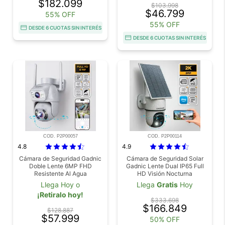
$182.099
$103.998
$46.799
55% OFF
55% OFF
DESDE 6 CUOTAS SIN INTERÉS
DESDE 6 CUOTAS SIN INTERÉS
COD. P2P00057
COD. P2P00114
4.8
4.9
Cámara de Seguridad Gadnic
Cámara de Seguridad Solar
Doble Lente 6MP FHD
Gadnic Lente Dual IP65 Full
Resistente Al Agua
HD Visión Nocturna
Llega Hoy o
Llega
Gratis
Hoy
¡Retiralo hoy!
$333.698
$166.849
$128.887
$57.999
50% OFF