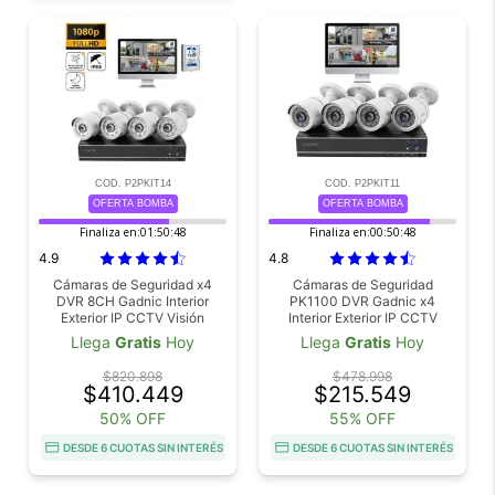
COD. P2PKIT14
COD. P2PKIT11
OFERTA BOMBA
OFERTA BOMBA
Finaliza en:
01:50:46
Finaliza en:
00:50:46
4.9
4.8
Cámaras de Seguridad x4
Cámaras de Seguridad
DVR 8CH Gadnic Interior
PK1100 DVR Gadnic x4
Exterior IP CCTV Visión
Interior Exterior IP CCTV
Nocturna 1Tb
Visión Nocturna
Llega
Gratis
Hoy
Llega
Gratis
Hoy
$820.898
$478.998
$410.449
$215.549
50% OFF
55% OFF
DESDE 6 CUOTAS SIN INTERÉS
DESDE 6 CUOTAS SIN INTERÉS