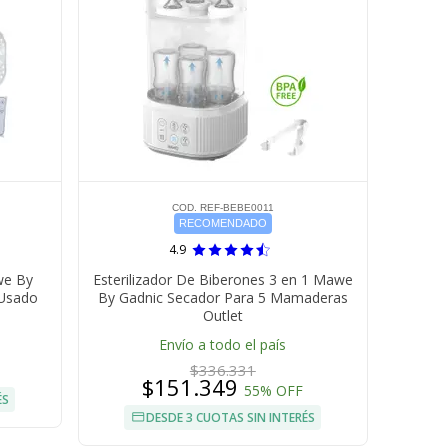
COD. REF-BEBE0011
RECOMENDADO
4.9
we By
Esterilizador De Biberones 3 en 1 Mawe
 Usado
By Gadnic Secador Para 5 Mamaderas
Outlet
Envío a todo el país
$336.331
$151.349
55% OFF
ÉS
DESDE 3 CUOTAS SIN INTERÉS