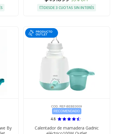
ÉS
DESDE 3 CUOTAS SIN INTERÉS
COD. REF-BEBE0009
RECOMENDADO
4.8
awe By
Calentador de mamadera Gadnic
let
eléctrico100W Outlet