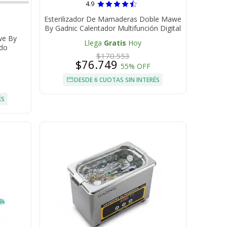
4.9
Esterilizador De Mamaderas Doble Mawe
By Gadnic Calentador Multifunción Digital
we By
Llega
Gratis
Hoy
ido
$170.553
$76.749
55% OFF
DESDE 6 CUOTAS SIN INTERÉS
ÉS