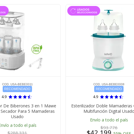
COD. USA-BEBE0011
COD. USA-BEBE0008
RECOMENDADO
RECOMENDADO
4.9
4.9
dor De Biberones 3 en 1 Mawe
Esterilizador Doble Mamaderas
 Secador Para 5 Mamaderas
Multifunción Digital Usad
Usado
Envío a todo el país
Envío a todo el país
$93.776
$42.199
$288.331
55% OFF