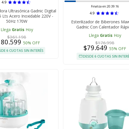
4.9
Finaliza en:
20:39:15
ora Ultrasónica Gadnic Digital
4.9
 Lts Acero Inoxidable 220V -
50Hz 170W
Esterilizador de Biberones Ma
Gadnic Con Calentador Ráp
Llega
Gratis
Hoy
Llega
Gratis
Hoy
$361.198
180.599
$176.998
50% OFF
$79.649
55% OFF
SDE 6 CUOTAS SIN INTERÉS
DESDE 6 CUOTAS SIN INTER