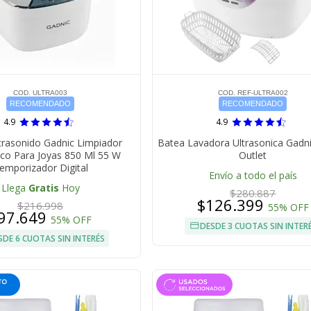
COD. ULTRA003
COD. REF-ULTRA002
RECOMENDADO
RECOMENDADO
4.9
4.9
trasonido Gadnic Limpiador
Batea Lavadora Ultrasonica Gadnic
ico Para Joyas 850 Ml 55 W
Outlet
emporizador Digital
Envío a todo el país
Llega
Gratis
Hoy
$280.887
$126.399
$216.998
55% OFF
97.649
55% OFF
DESDE 3 CUOTAS SIN INTER
SDE 6 CUOTAS SIN INTERÉS