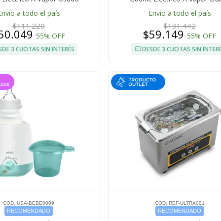
Envío a todo el país
Envío a todo el país
$111.220
$131.442
50.049
$59.149
55% OFF
55% OFF
SDE 3 CUOTAS SIN INTERÉS
DESDE 3 CUOTAS SIN INTER
COD. USA-BEBE0009
COD. REF-ULTRA001
RECOMENDADO
RECOMENDADO