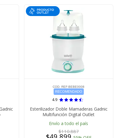
COD. REF-BEBE0008
RECOMENDADO
4.9
 Gadnic
Esterilizador Doble Mamaderas Gadnic
o
Multifunción Digital Outlet
Envío a todo el país
$110.887
$49.899
55% OFF