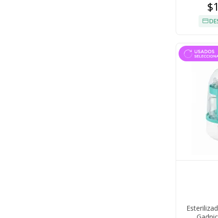
$
DE
Esterili
Gadnic