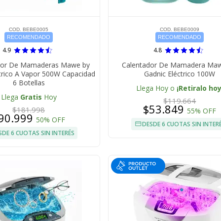
COD. BEBE0005
COD. BEBE0009
RECOMENDADO
RECOMENDADO
4.9
4.8
ador De Mamaderas Mawe by
Calentador De Mamadera Ma
trico A Vapor 500W Capacidad
Gadnic Eléctrico 100W
6 Botellas
Llega Hoy o
¡Retiralo hoy
Llega
Gratis
Hoy
$119.664
$53.849
$181.998
55% OFF
90.999
50% OFF
DESDE 6 CUOTAS SIN INTER
SDE 6 CUOTAS SIN INTERÉS