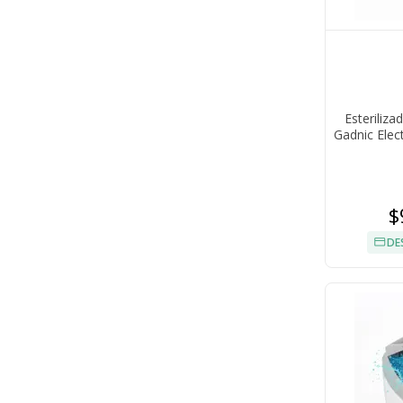
Esteriliz
Gadnic Elec
$
DE