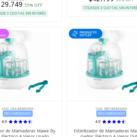
129.749
55% OFF
DESDE 3 CUOTAS SIN INTER
SDE 3 CUOTAS SIN INTERÉS
COD. USA-BEBE0005
COD. REF-BEBE0005
RECOMENDADO
RECOMENDADO
4.9
4.9
zador de Mamaderas Mawe By
Esterilizador de Mamaderas M
 Eléctrico A Vapor Usado
Gadnic Eléctrico A Vapor Out