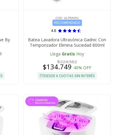
COD. ULTRA001
RECOMENDADO
4.8
we By
Batea Lavadora Ultrasónica Gadnic Con
Temporizador Elimina Suciedad 800ml
!
Llega
Gratis
Hoy
$224.582
$134.749
40% OFF
ÉS
DESDE 6 CUOTAS SIN INTERÉS