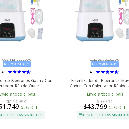
COD. REF-BEBE0003
COD. USA-BEBE0003
RECOMENDADO
RECOMENDADO
4.9
4.9
ador de Biberones Gadnic Con
Esterilizador de Biberones Ma
entador Rápido Outlet
Gadnic Con Calentador Rápido
Envío a todo el país
Envío a todo el país
$114.998
$97.331
51.749
$43.799
55% OFF
55% OFF
SDE 3 CUOTAS SIN INTERÉS
DESDE 3 CUOTAS SIN INTER