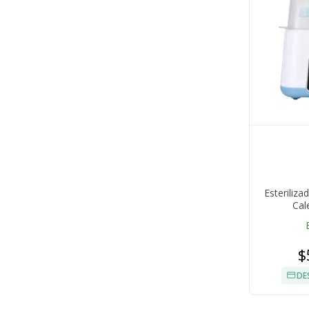
Esteriliz
Cal
$
DE