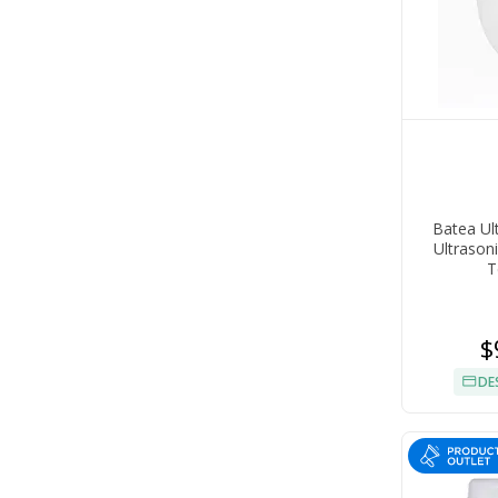
Batea Ul
Ultrason
T
$
DE