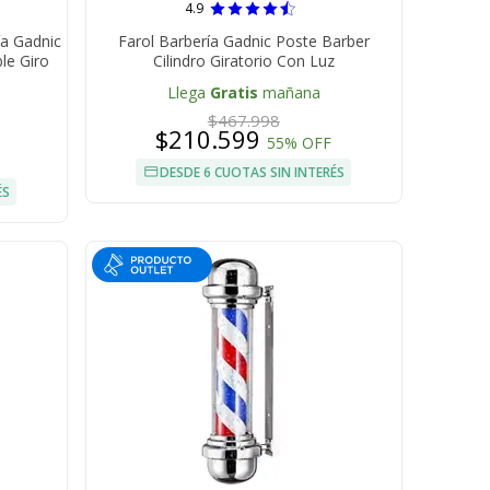
4.9
ía Gadnic
Farol Barbería Gadnic Poste Barber
ble Giro
Cilindro Giratorio Con Luz
Llega
Gratis
mañana
$467.998
$210.599
55% OFF
DESDE 6 CUOTAS SIN INTERÉS
ÉS