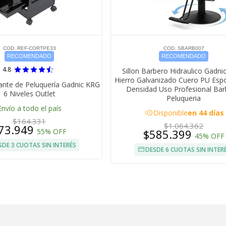
COD. REF-CORTPE33
COD. SBARB007
RECOMENDADO
RECOMENDADO
4.8
Sillon Barbero Hidraulico Gadni
Hierro Galvanizado Cuero PU Espo
ante de Peluquería Gadnic KRG
Densidad Uso Profesional Bar
6 Niveles Outlet
Peluqueria
Envío a todo el país
acute
Disponible
en 44 días
$164.331
$1.064.362
73.949
55% OFF
$585.399
45% OFF
SDE 3 CUOTAS SIN INTERÉS
DESDE 6 CUOTAS SIN INTER