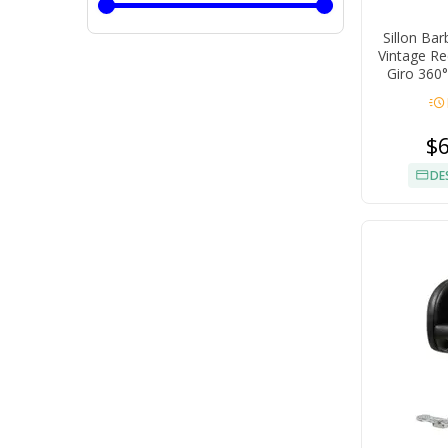
Sillon Ba
Vintage Re
Giro 360°
acute
$
DE