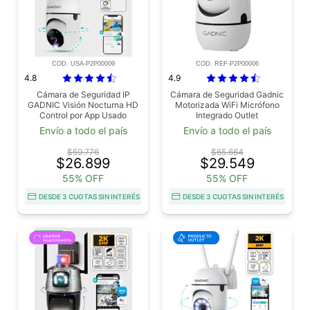
COD. USA-P2P00009
COD. REF-P2P00006
4.8
4.9
Cámara de Seguridad IP
Cámara de Seguridad Gadnic
GADNIC Visión Nocturna HD
Motorizada WiFi Micrófono
Control por App Usado
Integrado Outlet
Envío a todo el país
Envío a todo el país
$59.776
$65.664
$26.899
$29.549
55% OFF
55% OFF
DESDE 3 CUOTAS SIN INTERÉS
DESDE 3 CUOTAS SIN INTERÉS