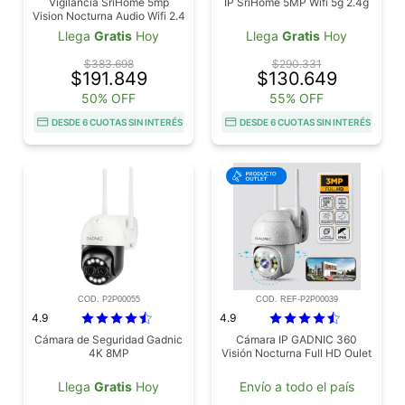
Vigilancia SriHome 5mp
IP SriHome 5MP Wifi 5g 2.4g
Vision Nocturna Audio Wifi 2.4
GHZ 5 GHZ
Llega
Gratis
Hoy
Llega
Gratis
Hoy
$383.698
$290.331
$191.849
$130.649
50% OFF
55% OFF
DESDE 6 CUOTAS SIN INTERÉS
DESDE 6 CUOTAS SIN INTERÉS
COD. P2P00055
COD. REF-P2P00039
4.9
4.9
Cámara de Seguridad Gadnic
Cámara IP GADNIC 360
4K 8MP
Visión Nocturna Full HD Oulet
Llega
Gratis
Hoy
Envío a todo el país