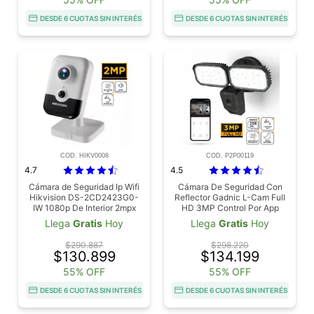
DESDE 6 CUOTAS SIN INTERÉS
DESDE 6 CUOTAS SIN INTERÉS
COD. HIKV0008
COD. P2P00119
4.7
4.5
Cámara de Seguridad Ip Wifi
Cámara De Seguridad Con
Hikvision DS-2CD2423G0-
Reflector Gadnic L-Cam Full
IW 1080p De Interior 2mpx
HD 3MP Control Por App
28mm Audio
Visión Nocturna
Llega
Gratis
Hoy
Llega
Gratis
Hoy
$290.887
$298.220
$130.899
$134.199
55% OFF
55% OFF
DESDE 6 CUOTAS SIN INTERÉS
DESDE 6 CUOTAS SIN INTERÉS