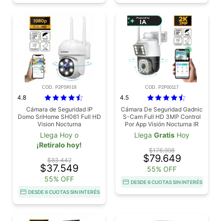
COD. P2PSRI18
COD. P2P00117
4.8
4.5
Cámara de Seguridad IP
Cámara De Seguridad Gadnic
Domo SriHome SH061 Full HD
S-Cam Full HD 3MP Control
Vision Nocturna
Por App Visión Nocturna IR
Color
Llega Hoy o
Llega
Gratis
Hoy
¡Retiralo hoy!
$176.998
$79.649
$83.442
$37.549
55% OFF
55% OFF
DESDE 6 CUOTAS SIN INTERÉS
DESDE 6 CUOTAS SIN INTERÉS