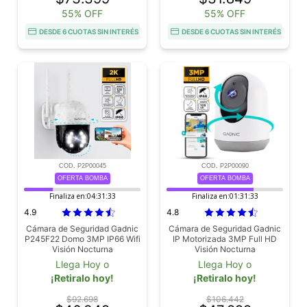
55% OFF
55% OFF
DESDE 6 CUOTAS SIN INTERÉS
DESDE 6 CUOTAS SIN INTERÉS
COD. P2P00045
COD. P2P00090
OFERTA BOMBA
OFERTA BOMBA
Finaliza en:
04:31:31
Finaliza en:
01:31:31
4.9
4.8
Cámara de Seguridad Gadnic
Cámara de Seguridad Gadnic
P245F22 Domo 3MP IP66 Wifi
IP Motorizada 3MP Full HD
Visión Nocturna
Visión Nocturna
Llega Hoy o
Llega Hoy o
¡Retiralo hoy!
¡Retiralo hoy!
$92.698
$106.442