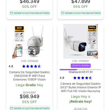
$46.349
$47.899
50% OFF
55% OFF
DESDE 6 CUOTAS SIN INTERÉS
DESDE 6 CUOTAS SIN INTERÉS
COD. P2P00040
COD. P2P00037
4.8
OFERTA BOMBA
Camara De Seguridad Gadnic
Finaliza en:
03:31:31
DM300W IP WIFI Para
4.8
Exteriores 1080P Visión
Nocturna
Cámara de Seguridad Gadnic
Llega
Gratis
Hoy
SX37 Bullet Interior Exterior IP
WiFi Full HD Visión Nocturna
$219.887
$98.949
Llega Hoy o
¡Retiralo hoy!
55% OFF
DESDE 6 CUOTAS SIN INTERÉS
$138.776