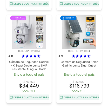
DESDE 3 CUOTAS SIN INTERÉS
DESDE 3 CUOTAS SIN INTERÉS
COD. USA-P2P00057
COD. REF-P2P00114
4.8
4.9
Cámara de Seguridad Gadnic
Cámara de Seguridad Solar
4K Beast Doble Lente 8MP
Gadnic Lente Dual Outlet
Resistente Al Agua Usado
Envío a todo el país
Envío a todo el país
$76.553
$259.553
$34.449
$116.799
55% OFF
55% OFF
DESDE 3 CUOTAS SIN INTERÉS
DESDE 3 CUOTAS SIN INTERÉS