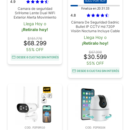
4.9
SÓLO POR HOY
Camara de seguridad
Finaliza en:
20:31:31
SriHome Lente Dual WiFi
4.8
Exterior Alerta Movimiento
Cámara De Seguridad Gadnic
Llega Hoy o
Bullet IP CCTV Hd 720P
¡Retiralo hoy!
Visión Nocturna Incluye Cable
BNC Video DVR
Llega Hoy o
$151.776
$68.299
¡Retiralo hoy!
55% OFF
$67.998
$30.599
DESDE 6 CUOTAS SIN INTERÉS
55% OFF
DESDE 6 CUOTAS SIN INTERÉS
COD. P2PSRI10
COD. P2P00104