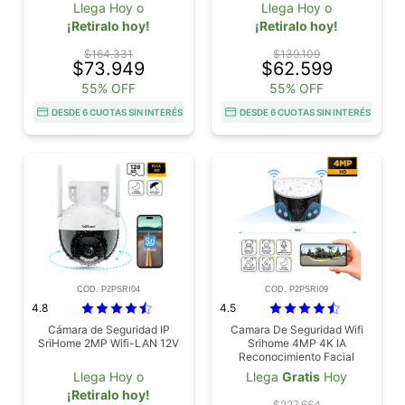
Llega Hoy o
Llega Hoy o
¡Retiralo hoy!
¡Retiralo hoy!
$164.331
$139.109
$73.949
$62.599
55% OFF
55% OFF
DESDE 6 CUOTAS SIN INTERÉS
DESDE 6 CUOTAS SIN INTERÉS
COD. P2PSRI04
COD. P2PSRI09
4.8
4.5
Cámara de Seguridad IP
Camara De Seguridad Wifi
SriHome 2MP Wifi-LAN 12V
Srihome 4MP 4K IA
Reconocimiento Facial
Vehiculos Fuego Dual Lente
Llega Hoy o
Llega
Gratis
Hoy
36mm Vision 180 Grados
¡Retiralo hoy!
Vision Nocturna Color Audio
$227.664