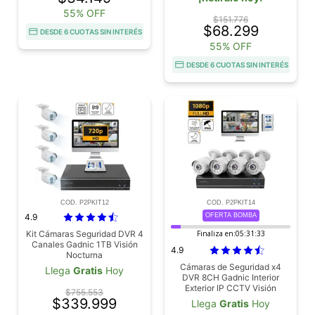
55% OFF
$151.776
$68.299
DESDE 6 CUOTAS SIN INTERÉS
55% OFF
DESDE 6 CUOTAS SIN INTERÉS
COD. P2PKIT12
COD. P2PKIT14
4.9
OFERTA BOMBA
Kit Cámaras Seguridad DVR 4
Finaliza en:
05:31:31
Canales Gadnic 1TB Visión
4.9
Nocturna
Cámaras de Seguridad x4
Llega
Gratis
Hoy
DVR 8CH Gadnic Interior
Exterior IP CCTV Visión
$755.553
Nocturna 1Tb
$339.999
Llega
Gratis
Hoy