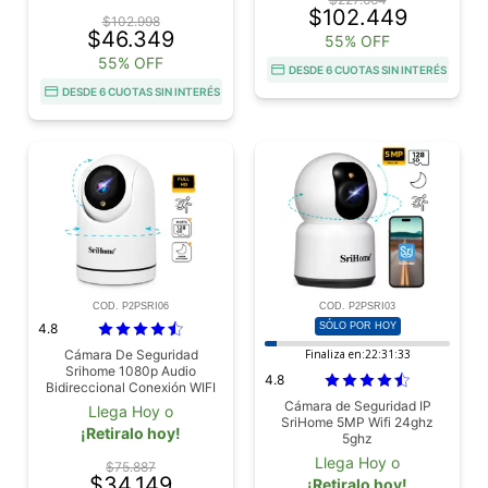
Bidireccional
$102.449
$102.998
$46.349
55% OFF
55% OFF
DESDE 6 CUOTAS SIN INTERÉS
DESDE 6 CUOTAS SIN INTERÉS
COD. P2PSRI06
COD. P2PSRI03
4.8
SÓLO POR HOY
Cámara De Seguridad
Finaliza en:
22:31:31
Srihome 1080p Audio
4.8
Bidireccional Conexión WIFI
Cámara de Seguridad IP
Llega Hoy o
SriHome 5MP Wifi 24ghz
¡Retiralo hoy!
5ghz
Llega Hoy o
$75.887
$34.149
¡Retiralo hoy!