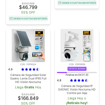
DESDE 6 CUOTAS SIN INTERÉS
$103.998
$46.799
55% OFF
DESDE 6 CUOTAS SIN INTERÉS
COD. P2P00114
COD. P2P00009
4.9
OFERTA BOMBA
Cámara de Seguridad Solar
Finaliza en:
04:31:31
Gadnic Lente Dual IP65 Full
4.8
HD Visión Nocturna
Cámara de Seguridad IP
Llega
Gratis
Hoy
GADNIC Visión Nocturna HD
Control por App
$333.698
$166.849
Llega Hoy o
¡Retiralo hoy!
50% OFF