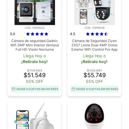
COD. P2P00131
COD. P2P00138
5.0
4.5
Cámara de seguridad Gadnic
Cámara de Seguridad Ziyen
Wifi 3MP Mini Interior Ventana
ZX57 Lente Dual 4MP Domo
Full HD Visión Nocturna
Exterior WiFi Control Por App
Llega Hoy o
Llega Hoy o
¡Retiralo hoy!
¡Retiralo hoy!
$114.553
$123.887
$51.549
$55.749
55% OFF
55% OFF
DESDE 6 CUOTAS SIN INTERÉS
DESDE 6 CUOTAS SIN INTERÉS