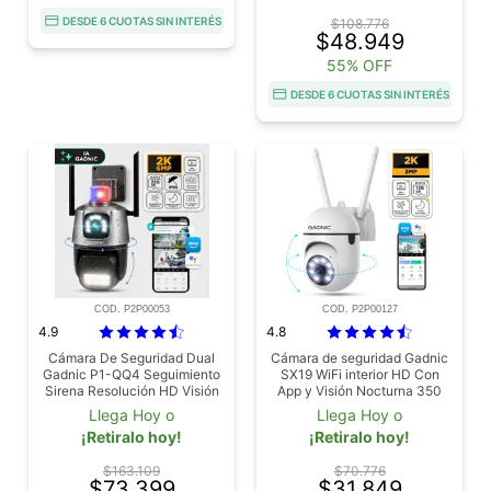
DESDE 6 CUOTAS SIN INTERÉS
$108.776
$48.949
55% OFF
DESDE 6 CUOTAS SIN INTERÉS
COD. P2P00053
COD. P2P00127
4.9
4.8
Cámara De Seguridad Dual
Cámara de seguridad Gadnic
Gadnic P1-QQ4 Seguimiento
SX19 WiFi interior HD Con
Sirena Resolución HD Visión
App y Visión Nocturna 350
Nocturna App Móvil
grados Audio Bidireccional
Llega Hoy o
Llega Hoy o
¡Retiralo hoy!
¡Retiralo hoy!
$163.109
$70.776
$73.399
$31.849