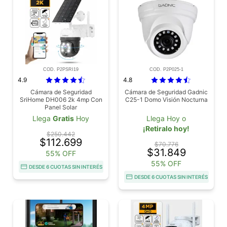
COD. P2PSRI19
COD. P2P025-1
4.9
4.8
Cámara de Seguridad
Cámara de Seguridad Gadnic
SriHome DH006 2k 4mp Con
C25-1 Domo Visión Nocturna
Panel Solar
Llega
Gratis
Hoy
Llega Hoy o
¡Retiralo hoy!
$250.442
$112.699
$70.776
$31.849
55% OFF
55% OFF
DESDE 6 CUOTAS SIN INTERÉS
DESDE 6 CUOTAS SIN INTERÉS