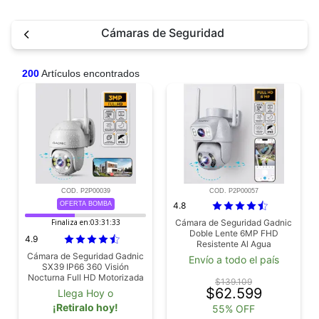
Cámaras de Seguridad
200
Artículos encontrados
COD. P2P00039
COD. P2P00057
OFERTA BOMBA
4.8
Finaliza en:
03:31:31
Cámara de Seguridad Gadnic
Doble Lente 6MP FHD
4.9
Resistente Al Agua
Cámara de Seguridad Gadnic
Envío a todo el país
SX39 IP66 360 Visión
Nocturna Full HD Motorizada
$139.109
Detección de Movimiento
$62.599
Llega Hoy o
¡Retiralo hoy!
55% OFF