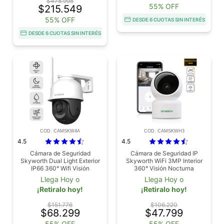
$478.998
55% OFF
$215.549
55% OFF
DESDE 6 CUOTAS SIN INTERÉS
DESDE 6 CUOTAS SIN INTERÉS
COD. CAMSKW4A
COD. CAMSKWH3
4.5
4.5
Cámara de Seguridad
Cámara de Seguridad IP
Skyworth Dual Light Exterior
Skyworth WiFi 3MP Interior
IP66 360° Wifi Visión
360° Visión Nocturna
Nocturna
Llega Hoy o
Llega Hoy o
¡Retiralo hoy!
¡Retiralo hoy!
$151.776
$106.220
$68.299
$47.799
55% OFF
55% OFF