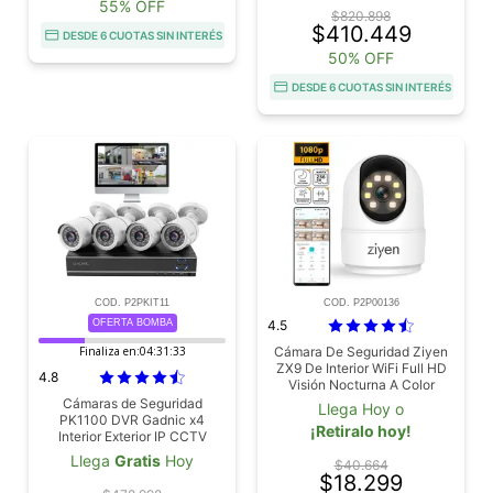
55% OFF
$820.898
$410.449
DESDE 6 CUOTAS SIN INTERÉS
50% OFF
DESDE 6 CUOTAS SIN INTERÉS
COD. P2PKIT11
COD. P2P00136
OFERTA BOMBA
4.5
Finaliza en:
04:31:31
Cámara De Seguridad Ziyen
ZX9 De Interior WiFi Full HD
4.8
Visión Nocturna A Color
Cámaras de Seguridad
Llega Hoy o
PK1100 DVR Gadnic x4
¡Retiralo hoy!
Interior Exterior IP CCTV
Visión Nocturna
Llega
Gratis
Hoy
$40.664
$18.299