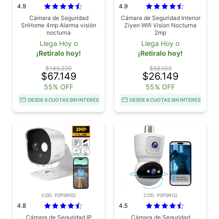
4.9
4.9
Cámara de Seguridad
Cámara de Seguridad Interior
SriHome 4mp Alarma visión
Ziyen Wifi Vision Nocturna
nocturna
2mp
Llega Hoy o
Llega Hoy o
¡Retiralo hoy!
¡Retiralo hoy!
$149.220
$58.109
$67.149
$26.149
55% OFF
55% OFF
DESDE 6 CUOTAS SIN INTERÉS
DESDE 6 CUOTAS SIN INTERÉS
COD. P2PSRI02
COD. P2PSRI11
4.8
4.5
Cámara de Seguridad IP
Cámara de Seguridad