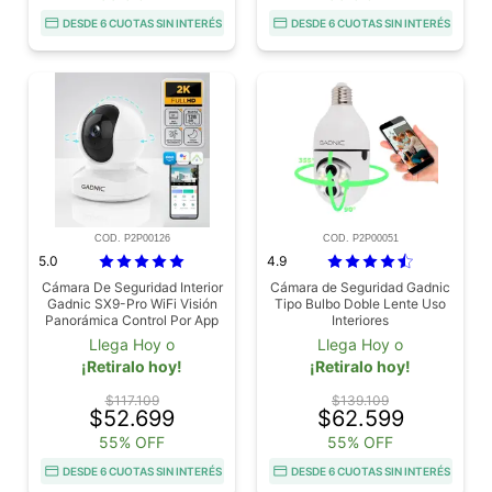
DESDE 6 CUOTAS SIN INTERÉS
DESDE 6 CUOTAS SIN INTERÉS
COD. P2P00126
COD. P2P00051
5.0
4.9
Cámara De Seguridad Interior
Cámara de Seguridad Gadnic
Gadnic SX9-Pro WiFi Visión
Tipo Bulbo Doble Lente Uso
Panorámica Control Por App
Interiores
2K 3MP
Llega Hoy o
Llega Hoy o
¡Retiralo hoy!
¡Retiralo hoy!
$117.109
$139.109
$52.699
$62.599
55% OFF
55% OFF
DESDE 6 CUOTAS SIN INTERÉS
DESDE 6 CUOTAS SIN INTERÉS