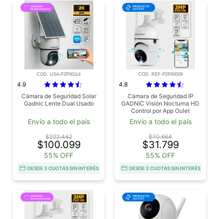
COD. USA-P2P00114
COD. REF-P2P00009
4.9
4.8
Cámara de Seguridad Solar
Cámara de Seguridad IP
Gadnic Lente Dual Usado
GADNIC Visión Nocturna HD
Control por App Oulet
Envío a todo el país
Envío a todo el país
$222.442
$70.664
$100.099
$31.799
55% OFF
55% OFF
DESDE 3 CUOTAS SIN INTERÉS
DESDE 3 CUOTAS SIN INTERÉS