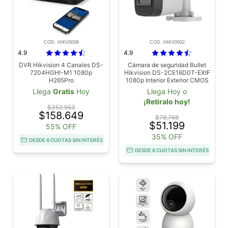
COD. HIKV0006
COD. HIKV0002
4.9
4.9
DVR Hikvision 4 Canales DS-
Cámara de seguridad Bullet
7204HGHI-M1 1080p
Hikvision DS-2CE16D0T-EXIF
H265Pro
1080p Interior Exterior CMOS
de 2MP
Llega
Gratis
Hoy
Llega Hoy o
¡Retiralo hoy!
$352.553
$158.649
$78.768
$51.199
55% OFF
35% OFF
DESDE 6 CUOTAS SIN INTERÉS
DESDE 6 CUOTAS SIN INTERÉS