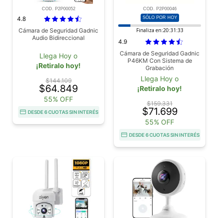
COD. P2P00052
COD. P2P00046
4.8
SÓLO POR HOY
Cámara de Seguridad Gadnic
Finaliza en:
20:31:31
Audio Bidireccional
4.9
Cámara de Seguridad Gadnic
Llega Hoy o
P46KM Con Sistema de
¡Retiralo hoy!
Grabación
Llega Hoy o
$144.109
$64.849
¡Retiralo hoy!
55% OFF
$159.331
$71.699
DESDE 6 CUOTAS SIN INTERÉS
55% OFF
DESDE 6 CUOTAS SIN INTERÉS