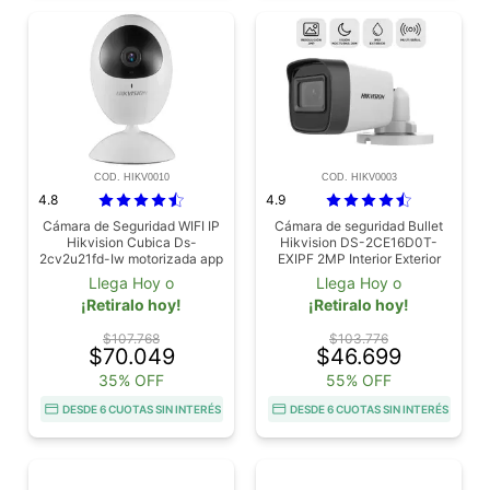
COD. HIKV0010
COD. HIKV0003
4.8
4.9
Cámara de Seguridad WIFI IP
Cámara de seguridad Bullet
Hikvision Cubica Ds-
Hikvision DS-2CE16D0T-
2cv2u21fd-Iw motorizada app
EXIPF 2MP Interior Exterior
IP67
Llega Hoy o
Llega Hoy o
¡Retiralo hoy!
¡Retiralo hoy!
$107.768
$103.776
$70.049
$46.699
35% OFF
55% OFF
DESDE 6 CUOTAS SIN INTERÉS
DESDE 6 CUOTAS SIN INTERÉS