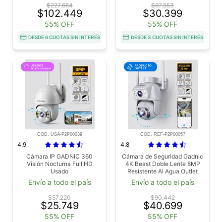
$227.664
$67.553
$102.449
$30.399
55% OFF
55% OFF
DESDE 6 CUOTAS SIN INTERÉS
DESDE 3 CUOTAS SIN INTERÉS
COD. USA-P2P00039
COD. REF-P2P00057
4.9
4.8
Cámara IP GADNIC 360
Cámara de Seguridad Gadnic
Visión Nocturna Full HD
4K Beast Doble Lente 8MP
Usado
Resistente Al Agua Outlet
Envío a todo el país
Envío a todo el país
$57.220
$90.442
$25.749
$40.699
55% OFF
55% OFF