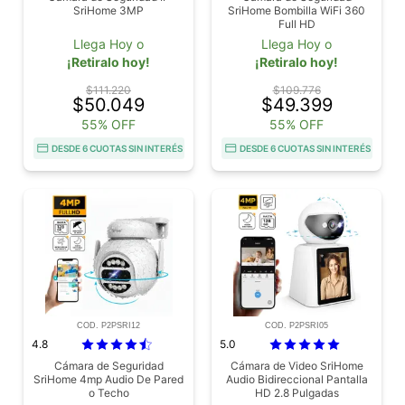
SriHome 3MP
SriHome Bombilla WiFi 360
Full HD
Llega Hoy o
Llega Hoy o
¡Retiralo hoy!
¡Retiralo hoy!
$111.220
$109.776
$50.049
$49.399
55% OFF
55% OFF
DESDE 6 CUOTAS SIN INTERÉS
DESDE 6 CUOTAS SIN INTERÉS
COD. P2PSRI12
COD. P2PSRI05
4.8
5.0
Cámara de Seguridad
Cámara de Video SriHome
SriHome 4mp Audio De Pared
Audio Bidireccional Pantalla
o Techo
HD 2.8 Pulgadas