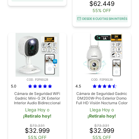
$62.449
55% OFF
DESDE 6 CUOTAS SIN INTERÉS
COD. P2P00128
COD. P2P00139
5.0
4.5
Cámara de Seguridad WiFi
Cámara de Seguridad Gadnic
Gadnic Mini-G 2K Exterior
DM200W-Pro Exterior Domo
Interior Audio Bidireccional
Full HD Visión Nocturna Color
3MP Visión Nocturna Ip65
36 Leds
Llega Hoy o
Llega Hoy o
¡Retiralo hoy!
¡Retiralo hoy!
$73.331
$73.331
$32.999
$32.999
55% OFF
55% OFF