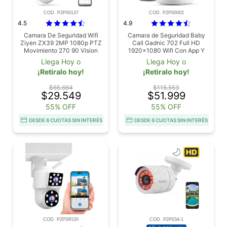
COD. P2P00137
COD. P2P00002
4.5
4.9
Camara De Seguridad Wifi
Camara de Seguridad Baby
Ziyen ZX39 2MP 1080p PTZ
Call Gadnic 702 Full HD
Movimiento 270 90 Vision
1920x1080 Wifi Con App Y
Nocturna Audio Bidireccional
Audio Bidireccional
Llega Hoy o
Llega Hoy o
Exterior
¡Retiralo hoy!
¡Retiralo hoy!
$65.664
$115.553
$29.549
$51.999
55% OFF
55% OFF
DESDE 6 CUOTAS SIN INTERÉS
DESDE 6 CUOTAS SIN INTERÉS
COD. P2PSRI20
COD. P2P034-1