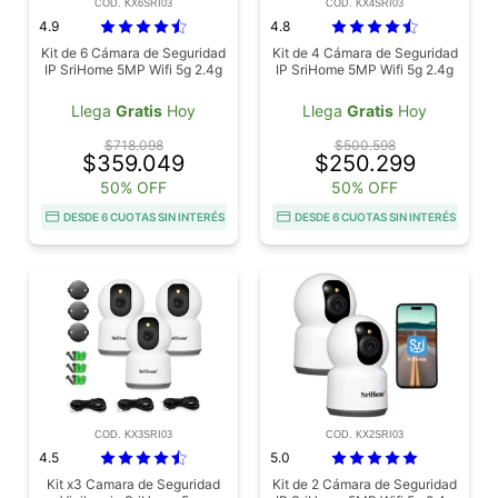
COD. KX6SRI03
COD. KX4SRI03
4.9
4.8
Kit de 6 Cámara de Seguridad
Kit de 4 Cámara de Seguridad
IP SriHome 5MP Wifi 5g 2.4g
IP SriHome 5MP Wifi 5g 2.4g
Llega
Gratis
Hoy
Llega
Gratis
Hoy
$718.098
$500.598
$359.049
$250.299
50% OFF
50% OFF
DESDE 6 CUOTAS SIN INTERÉS
DESDE 6 CUOTAS SIN INTERÉS
COD. KX3SRI03
COD. KX2SRI03
4.5
5.0
Kit x3 Camara de Seguridad
Kit de 2 Cámara de Seguridad