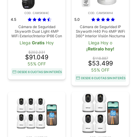
COD. CAMSKW4C
COD. CAMSKWH4
4.5
5.0
Cámara de Seguridad
Cámara de Seguridad IP
Skyworth Dual Light 4MP
Skyworth H40 Pro 4MP WiFi
WiFi Exterior/Interior IP66 Con
360° Interior Visión Nocturna
Visión Nocturna
Llega
Gratis
Hoy
Llega Hoy o
¡Retiralo hoy!
$202.331
$91.049
$118.887
$53.499
55% OFF
55% OFF
DESDE 6 CUOTAS SIN INTERÉS
DESDE 6 CUOTAS SIN INTERÉS