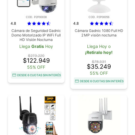
COD. P2P00038
COD. P2P00056
4.8
4.8
Cámara de Seguridad Gadnic
Cámara Gadnic 1080 Full HD
Domo Motorizado IP WiFi Full
2 MP visión nocturna
HD Visión Nocturna
Llega
Gratis
Hoy
Llega Hoy o
¡Retiralo hoy!
$273.220
$122.949
$78.331
$35.249
55% OFF
55% OFF
DESDE 6 CUOTAS SIN INTERÉS
DESDE 6 CUOTAS SIN INTERÉS