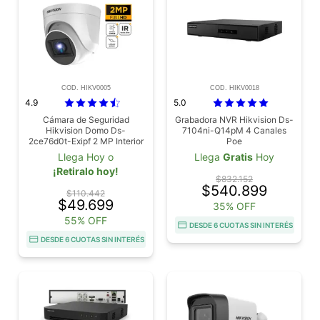
COD. HIKV0005
COD. HIKV0018
4.9
5.0
Cámara de Seguridad
Grabadora NVR Hikvision Ds-
Hikvision Domo Ds-
7104ni-Q14pM 4 Canales
2ce76d0t-Exipf 2 MP Interior
Poe
Llega Hoy o
Llega
Gratis
Hoy
¡Retiralo hoy!
$832.152
$540.899
$110.442
$49.699
35% OFF
55% OFF
DESDE 6 CUOTAS SIN INTERÉS
DESDE 6 CUOTAS SIN INTERÉS