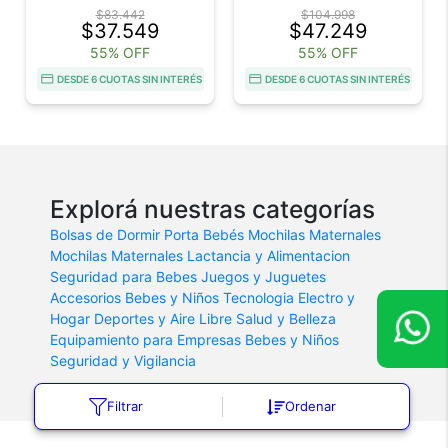
$83.442
$104.998
$37.549
$47.249
55% OFF
55% OFF
DESDE 6 CUOTAS SIN INTERÉS
DESDE 6 CUOTAS SIN INTERÉS
Explorá nuestras categorías
Bolsas de Dormir
Porta Bebés
Mochilas Maternales
Mochilas Maternales
Lactancia y Alimentacion
Seguridad para Bebes
Juegos y Juguetes
Accesorios Bebes y Niños
Tecnologia
Electro y
Hogar
Deportes y Aire Libre
Salud y Belleza
Equipamiento para Empresas
Bebes y Niños
Seguridad y Vigilancia
Filtrar
Ordenar