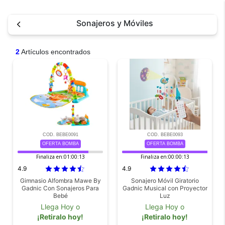
Sonajeros y Móviles
2
Artículos encontrados
COD. BEBE0091
COD. BEBE0093
OFERTA BOMBA
OFERTA BOMBA
Finaliza en:
01:00:13
Finaliza en:
00:00:13
4.9
4.9
Gimnasio Alfombra Mawe By
Sonajero Móvil Giratorio
Gadnic Con Sonajeros Para
Gadnic Musical con Proyector
Bebé
Luz
Llega Hoy o
Llega Hoy o
¡Retiralo hoy!
¡Retiralo hoy!