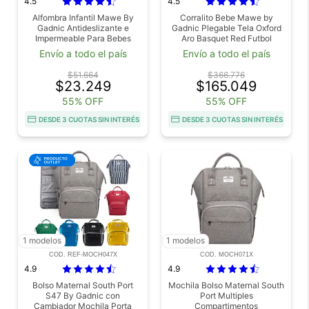
4.5
4.5
Alfombra Infantil Mawe By
Corralito Bebe Mawe by
Gadnic Antideslizante e
Gadnic Plegable Tela Oxford
Impermeable Para Bebes
Aro Basquet Red Futbol
Outlet
Usado
Envío a todo el país
Envío a todo el país
$51.664
$366.776
$23.249
$165.049
55% OFF
55% OFF
DESDE 3 CUOTAS SIN INTERÉS
DESDE 3 CUOTAS SIN INTERÉS
1 modelos
1 modelos
COD. REF-MOCH047X
COD. MOCH071X
4.9
4.9
Bolso Maternal South Port
Mochila Bolso Maternal South
S47 By Gadnic con
Port Multiples
Cambiador Mochila Porta
Compartimentos