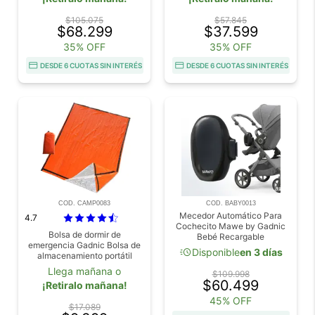
$105.075
$57.845
$68.299
$37.599
35% OFF
35% OFF
DESDE 6 CUOTAS SIN INTERÉS
DESDE 6 CUOTAS SIN INTERÉS
COD. CAMP0083
COD. BABY0013
Mecedor Automático Para
4.7
Cochecito Mawe by Gadnic
Bolsa de dormir de
Bebé Recargable
emergencia Gadnic Bolsa de
acute
Disponible
en 3 días
almacenamiento portátil
Llega mañana o
$109.998
$60.499
¡Retiralo mañana!
45% OFF
$17.089