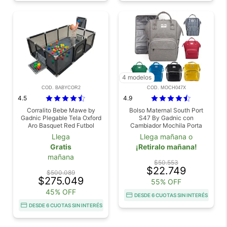
4 modelos
COD. BABYCOR2
COD. MOCH047X
4.5
4.9
Corralito Bebe Mawe by
Bolso Maternal South Port
Gadnic Plegable Tela Oxford
S47 By Gadnic con
Aro Basquet Red Futbol
Cambiador Mochila Porta
Mamaderas Térmica
Llega
Llega mañana o
Gratis
¡Retiralo mañana!
mañana
$50.553
$22.749
$500.089
$275.049
55% OFF
45% OFF
DESDE 6 CUOTAS SIN INTERÉS
DESDE 6 CUOTAS SIN INTERÉS