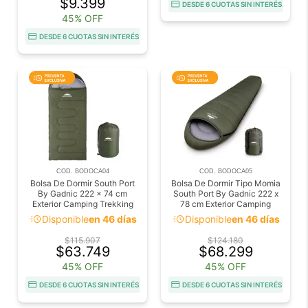
$9.399
DESDE 6 CUOTAS SIN INTERÉS
45% OFF
DESDE 6 CUOTAS SIN INTERÉS
COD. BODOCA04
COD. BODOCA05
Bolsa De Dormir South Port
Bolsa De Dormir Tipo Momia
By Gadnic 222 x 74 cm
South Port By Gadnic 222 x
Exterior Camping Trekking
78 cm Exterior Camping
Trekking
acute
acute
Disponible
en 46 días
Disponible
en 46 días
$115.907
$124.180
$63.749
$68.299
45% OFF
45% OFF
DESDE 6 CUOTAS SIN INTERÉS
DESDE 6 CUOTAS SIN INTERÉS