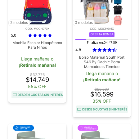
2 modelos
3 modelos
COD. MOCH079X
COD. MOCH046X
5.0
OFERTA BOMBA
Mochila Escolar Hipopótamo
Finaliza en:
04:47:58
Para Niños
4.8
Bolso Maternal South Port
Llega mañana o
S46 By Gadnic Porta
¡Retiralo mañana!
Mamaderas Térmico
Llega mañana o
$32.776
$14.749
¡Retiralo mañana!
55% OFF
$25.537
$16.599
DESDE 6 CUOTAS SIN INTERÉS
35% OFF
DESDE 6 CUOTAS SIN INTERÉS