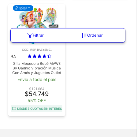
Filtrar
Ordenar
COD. REF-BABYSM01
4.5
Silla Mecedora Bebé MAWE
By Gadnic Vibración Música
Con Arnés y Juguetes Outlet
Envío a todo el país
$121.664
$54.749
55% OFF
DESDE 3 CUOTAS SIN INTERÉS