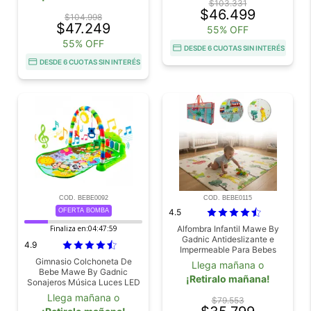
$103.331
$46.499
$104.998
$47.249
55% OFF
55% OFF
DESDE 6 CUOTAS SIN INTERÉS
DESDE 6 CUOTAS SIN INTERÉS
COD. BEBE0092
COD. BEBE0115
OFERTA BOMBA
4.5
Finaliza en:
04:47:58
Alfombra Infantil Mawe By
Gadnic Antideslizante e
4.9
Impermeable Para Bebes
Gimnasio Colchoneta De
Llega mañana o
Bebe Mawe By Gadnic
¡Retiralo mañana!
Sonajeros Música Luces LED
Juguetes Didácticos
Llega mañana o
$79.553