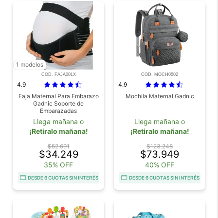
1 modelos
COD. FAJA001X
COD. MOCH0502
4.9
4.9
Faja Maternal Para Embarazo
Mochila Maternal Gadnic
Gadnic Soporte de
Embarazadas
Llega mañana o
Llega mañana o
¡Retiralo mañana!
¡Retiralo mañana!
$52.691
$123.248
$34.249
$73.949
35% OFF
40% OFF
DESDE 6 CUOTAS SIN INTERÉS
DESDE 6 CUOTAS SIN INTERÉS