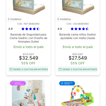
2 modelos
3 modelos
COD. REF-BEBE098X
COD. USA-BEBE098X
4.9
4.9
Baranda de Seguridad para
Baranda cama niños Gadnic
Cama Gadnic con Diseño de
ajustable con malla Usado
Animales Outlet
Envío a todo el país
Envío a todo el país
$72.331
$61.220
$32.549
$27.549
55% OFF
55% OFF
DESDE 3 CUOTAS SIN INTERÉS
DESDE 3 CUOTAS SIN INTERÉS