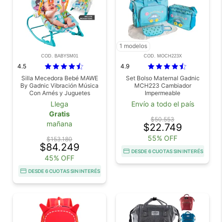
1 modelos
COD. BABYSM01
COD. MOCH223X
4.5
4.9
Silla Mecedora Bebé MAWE
Set Bolso Maternal Gadnic
By Gadnic Vibración Música
MCH223 Cambiador
Con Arnés y Juguetes
Impermeable
Llega
Envío a todo el país
Gratis
$50.553
mañana
$22.749
55% OFF
$153.180
$84.249
DESDE 6 CUOTAS SIN INTERÉS
45% OFF
DESDE 6 CUOTAS SIN INTERÉS