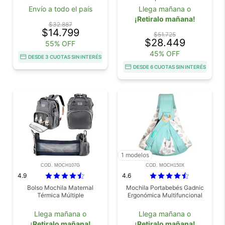
Mamaderas Térmica Outlet
Envío a todo el país
Llega mañana o
¡Retiralo mañana!
$32.887
$14.799
$51.725
$28.449
55% OFF
45% OFF
DESDE 3 CUOTAS SIN INTERÉS
DESDE 6 CUOTAS SIN INTERÉS
1 modelos
COD. MOCH107G
COD. MOCH150X
4.9
4.6
Bolso Mochila Maternal
Mochila Portabebés Gadnic
Térmica Múltiple
Ergonómica Multifuncional
Llega mañana o
Llega mañana o
¡Retiralo mañana!
¡Retiralo mañana!