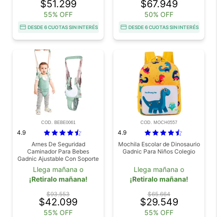
$51.299
$67.949
55% OFF
50% OFF
DESDE 6 CUOTAS SIN INTERÉS
DESDE 6 CUOTAS SIN INTERÉS
COD. BEBE0061
COD. MOCH0557
4.9
4.9
Arnes De Seguridad
Mochila Escolar de Dinosaurio
Caminador Para Bebes
Gadnic Para Niños Colegio
Gadnic Ajustable Con Soporte
De Marcha Hasta 20 Kg
Llega mañana o
Llega mañana o
¡Retiralo mañana!
¡Retiralo mañana!
$93.553
$65.664
$42.099
$29.549
55% OFF
55% OFF