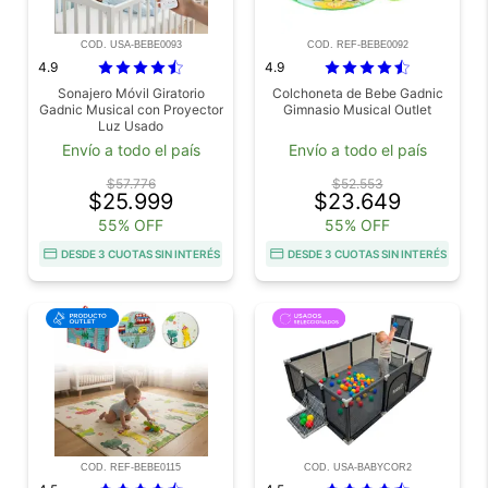
COD. USA-BEBE0093
COD. REF-BEBE0092
4.9
4.9
Sonajero Móvil Giratorio
Colchoneta de Bebe Gadnic
Gadnic Musical con Proyector
Gimnasio Musical Outlet
Luz Usado
Envío a todo el país
Envío a todo el país
$57.776
$52.553
$25.999
$23.649
55% OFF
55% OFF
DESDE 3 CUOTAS SIN INTERÉS
DESDE 3 CUOTAS SIN INTERÉS
COD. REF-BEBE0115
COD. USA-BABYCOR2