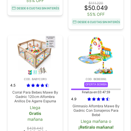
55% OFF
$111.220
$50.049
DESDE 6 CUOTAS SIN INTERÉS
55% OFF
DESDE 6 CUOTAS SIN INTERÉS
COD. BABYCOR3
COD. BEBE0091
4.5
OFERTA BOMBA
Corral Para Bebes Mawe By
Finaliza en:
03:47:58
Gadnic 120cm Alfombra
4.9
Anillos De Agarre Espuma
Protectora
Gimnasio Alfombra Mawe By
Llega
Gadnic Con Sonajeros Para
Gratis
Bebé
mañana
Llega mañana o
¡Retiralo mañana!
$428.442