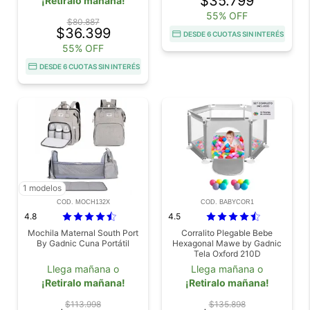
$35.799
¡Retiralo mañana!
55% OFF
$80.887
$36.399
DESDE 6 CUOTAS SIN INTERÉS
55% OFF
DESDE 6 CUOTAS SIN INTERÉS
1 modelos
COD. MOCH132X
COD. BABYCOR1
4.8
4.5
Mochila Maternal South Port
Corralito Plegable Bebe
By Gadnic Cuna Portátil
Hexagonal Mawe by Gadnic
Tela Oxford 210D
Llega mañana o
Llega mañana o
¡Retiralo mañana!
¡Retiralo mañana!
$113.998
$135.898