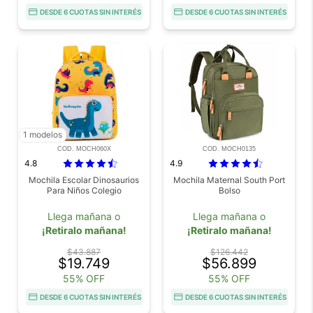
DESDE 6 CUOTAS SIN INTERÉS
DESDE 6 CUOTAS SIN INTERÉS
1 modelos
COD. MOCH060X
COD. MOCH0135
4.8
4.9
Mochila Escolar Dinosaurios
Mochila Maternal South Port
Para Niños Colegio
Bolso
Llega mañana o
Llega mañana o
¡Retiralo mañana!
¡Retiralo mañana!
$43.887
$126.442
$19.749
$56.899
55% OFF
55% OFF
DESDE 6 CUOTAS SIN INTERÉS
DESDE 6 CUOTAS SIN INTERÉS