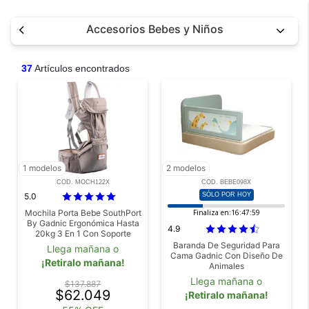
Accesorios Bebes y Niños
37
Artículos encontrados
1 modelos
2 modelos
COD. MOCH122X
COD. BEBE098X
5.0
SÓLO POR HOY
Mochila Porta Bebe SouthPort
Finaliza en:
16:47:58
By Gadnic Ergonómica Hasta
4.9
20kg 3 En 1 Con Soporte
Lumbar
Baranda De Seguridad Para
Llega mañana o
Cama Gadnic Con Diseño De
¡Retiralo mañana!
Animales
Llega mañana o
$137.887
$62.049
¡Retiralo mañana!