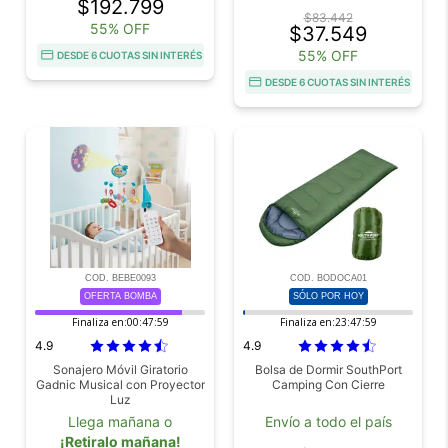
$192.799
$83.442
55% OFF
$37.549
55% OFF
DESDE 6 CUOTAS SIN INTERÉS
DESDE 6 CUOTAS SIN INTERÉS
COD. BEBE0093
COD. BODOCA01
OFERTA BOMBA
SÓLO POR HOY
Finaliza en:
00:47:58
Finaliza en:
23:47:58
4.9
4.9
Sonajero Móvil Giratorio
Bolsa de Dormir SouthPort
Gadnic Musical con Proyector
Camping Con Cierre
Luz
Llega mañana o
Envío a todo el país
¡Retiralo mañana!