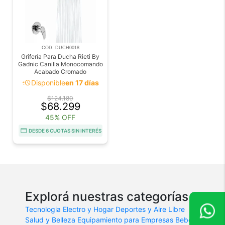
COD. DUCH0018
Grifería Para Ducha Rieti By
Gadnic Canilla Monocomando
Acabado Cromado
acute
Disponible
en 17 días
$124.180
$68.299
45% OFF
DESDE 6 CUOTAS SIN INTERÉS
Explorá nuestras categorías
Tecnologia
Electro y Hogar
Deportes y Aire Libre
Salud y Belleza
Equipamiento para Empresas
Bebes