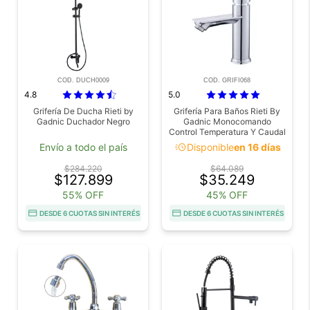
COD. DUCH0009
COD. GRIFI068
4.8
5.0
Grifería De Ducha Rieti by
Grifería Para Baños Rieti By
Gadnic Duchador Negro
Gadnic Monocomando
Control Temperatura Y Caudal
acute
Envío a todo el país
Disponible
en 16 días
$284.220
$64.089
$127.899
$35.249
55% OFF
45% OFF
DESDE 6 CUOTAS SIN INTERÉS
DESDE 6 CUOTAS SIN INTERÉS