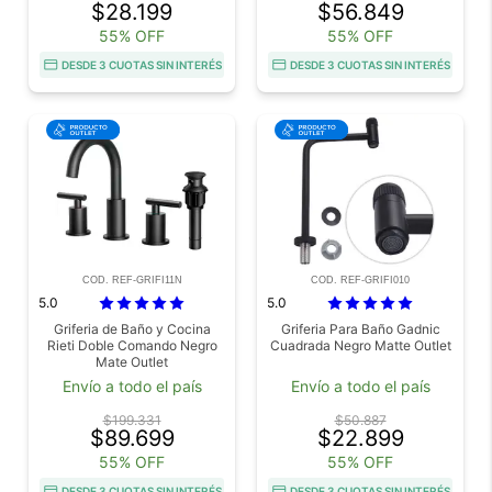
$28.199
$56.849
55% OFF
55% OFF
DESDE 3 CUOTAS SIN INTERÉS
DESDE 3 CUOTAS SIN INTERÉS
COD. REF-GRIFI11N
COD. REF-GRIFI010
5.0
5.0
Griferia de Baño y Cocina
Griferia Para Baño Gadnic
Rieti Doble Comando Negro
Cuadrada Negro Matte Outlet
Mate Outlet
Envío a todo el país
Envío a todo el país
$199.331
$50.887
$89.699
$22.899
55% OFF
55% OFF
DESDE 3 CUOTAS SIN INTERÉS
DESDE 3 CUOTAS SIN INTERÉS