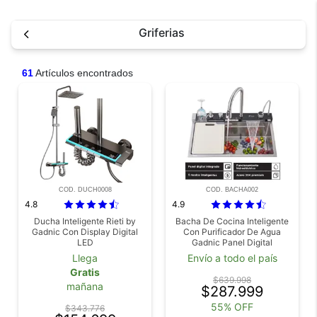
Griferias
61
Artículos encontrados
COD. DUCH0008
COD. BACHA002
4.8
4.9
Ducha Inteligente Rieti by
Bacha De Cocina Inteligente
Gadnic Con Display Digital
Con Purificador De Agua
LED
Gadnic Panel Digital
75x46x23cm Acero
Llega
Envío a todo el país
Inoxidable
Gratis
$639.998
mañana
$287.999
55% OFF
$343.776