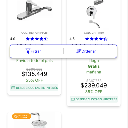
COD. REF-GRIPIA48
COD. GRIPIA50
4.9
4.5
Griferia Cocina Piazza
Griferia Ducha Hydros Calyx
Emblem Monocomando Base
Monocomando Transferencia
Filtrar
Ordenar
Cromado 10015 Outlet
Duchador
Envío a todo el país
Llega
Gratis
$300.998
mañana
$135.449
55% OFF
$367.768
$239.049
DESDE 3 CUOTAS SIN INTERÉS
35% OFF
DESDE 6 CUOTAS SIN INTERÉS