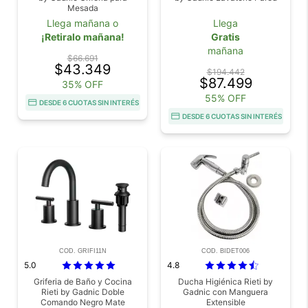
Mesada
Llega mañana o
Llega
¡Retiralo mañana!
Gratis
mañana
$66.691
$43.349
$194.442
$87.499
35% OFF
55% OFF
DESDE 6 CUOTAS SIN INTERÉS
DESDE 6 CUOTAS SIN INTERÉS
COD. GRIFI11N
COD. BIDET006
5.0
4.8
Griferia de Baño y Cocina
Ducha Higiénica Rieti by
Rieti by Gadnic Doble
Gadnic con Manguera
Comando Negro Mate
Extensible