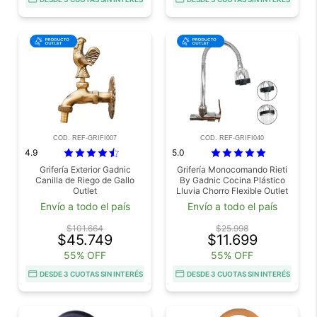
COD. REF-GRIFI007
COD. REF-GRIFI040
4.9
5.0
Grifería Exterior Gadnic
Grifería Monocomando Rieti
Canilla de Riego de Gallo
By Gadnic Cocina Plástico
Outlet
Lluvia Chorro Flexible Outlet
Envío a todo el país
Envío a todo el país
$101.664
$25.998
$45.749
$11.699
55% OFF
55% OFF
DESDE 3 CUOTAS SIN INTERÉS
DESDE 3 CUOTAS SIN INTERÉS