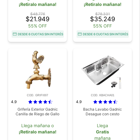
¡Retiralo mañana!
¡Retiralo mañana!
$48.776
$78.331
$21.949
$35.249
55% OFF
55% OFF
DESDE 6 CUOTAS SIN INTERÉS
DESDE 6 CUOTAS SIN INTERÉS
COD. GRIFI007
COD. KBACHA01
4.9
4.9
Grifería Exterior Gadnic
Bacha Lavabo Gadnic
Canilla de Riego de Gallo
Desague con cesto
Llega mañana o
Llega
¡Retiralo mañana!
Gratis
mañana