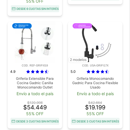
55% OFF
DESDE 6 CUOTAS SIN INTERÉS
2 modelos
COD. REF-GRIFI019
COD. USA-GRIFI17X
4.9
5.0
Griferia Extensible Para
Griferia Monocomando
Cocina Gadnic Canilla
Gadnic Para Cocina Flexible
Monocomando Outlet
Usado
Envío a todo el país
Envío a todo el país
$120.998
$42.664
$54.449
$19.199
55% OFF
55% OFF
DESDE 3 CUOTAS SIN INTERÉS
DESDE 3 CUOTAS SIN INTERÉS