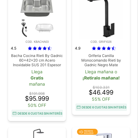
COD. KBACHA03
COD. GRIFI026
4.5
4.9
Bacha Cocina Rieti By Gadnic
Griferia Canilla
60x42x20 cm Acero
Monocomando Rieti by
Inoxidable SUS 201 Espesor
Gadnic Negro Mate
07 mm Instalacion Sobre
Llega
Llega mañana o
Mesada
Gratis
¡Retiralo mañana!
mañana
$103.331
$46.499
$191.998
$95.999
55% OFF
50% OFF
DESDE 6 CUOTAS SIN INTERÉS
DESDE 6 CUOTAS SIN INTERÉS