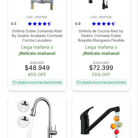
COD. GRIFI061
COD. GRIFI028
4.5
4.9
Grifería Doble Comando Rieti
Grifería de Cocina Rieti by
By Gadnic Acabado Cromado
Gadnic Cromado Doble
Cocina Lavadero
Boquilla Manguera Flexible
Llega mañana o
Llega mañana o
¡Retiralo mañana!
¡Retiralo mañana!
$88.998
$160.887
$48.949
$72.399
45% OFF
55% OFF
DESDE 6 CUOTAS SIN INTERÉS
DESDE 6 CUOTAS SIN INTERÉS