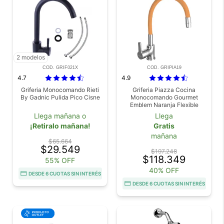
2 modelos
COD. GRIF021X
COD. GRIPIA19
4.7
4.9
Griferia Monocomando Rieti
Griferia Piazza Cocina
By Gadnic Pulida Pico Cisne
Monocomando Gourmet
Emblem Naranja Flexible
Llega mañana o
Llega
¡Retiralo mañana!
Gratis
mañana
$65.664
$29.549
$197.248
$118.349
55% OFF
40% OFF
DESDE 6 CUOTAS SIN INTERÉS
DESDE 6 CUOTAS SIN INTERÉS