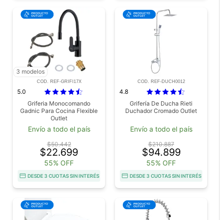
3 modelos
COD. REF-GRIFI17X
COD. REF-DUCH0012
5.0
4.8
Griferia Monocomando
Grifería De Ducha Rieti
Gadnic Para Cocina Flexible
Duchador Cromado Outlet
Outlet
Envío a todo el país
Envío a todo el país
$50.442
$210.887
$22.699
$94.899
55% OFF
55% OFF
DESDE 3 CUOTAS SIN INTERÉS
DESDE 3 CUOTAS SIN INTERÉS