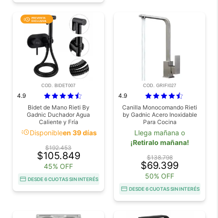
COD. BIDET007
COD. GRIFI027
4.9
4.9
Bidet de Mano Rieti By
Canilla Monocomando Rieti
Gadnic Duchador Agua
by Gadnic Acero Inoxidable
Caliente y Fría
Para Cocina
acute
Disponible
en 39 días
Llega mañana o
¡Retiralo mañana!
$192.453
$105.849
$138.798
$69.399
45% OFF
50% OFF
DESDE 6 CUOTAS SIN INTERÉS
DESDE 6 CUOTAS SIN INTERÉS