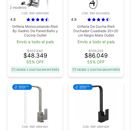
2 modelos
COD. REF-GRIF020X
COD. REF-DUCH0011
4.8
4.9
Griferia Monocomando Rieti
Grifería De Ducha Rieti
By Gadnic De Pared Baño y
Duchador Cuadrado 20x20
Cocina Outlet
cm Negro Mate Outlet
Envío a todo el país
Envío a todo el país
$107.442
$191.220
$48.349
$86.049
55% OFF
55% OFF
DESDE 3 CUOTAS SIN INTERÉS
DESDE 3 CUOTAS SIN INTERÉS
COD. REF-GRIFI027
COD. REF-GRIFI026