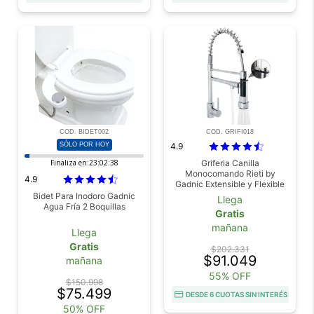
COD. BIDET002
COD. GRIFI018
SÓLO POR HOY
4.9
Finaliza en:
23:02:37
Griferia Canilla
Monocomando Rieti by
4.9
Gadnic Extensible y Flexible
Bidet Para Inodoro Gadnic
Llega
Agua Fría 2 Boquillas
Gratis
mañana
Llega
Gratis
$202.331
$91.049
mañana
55% OFF
$150.998
$75.499
DESDE 6 CUOTAS SIN INTERÉS
50% OFF