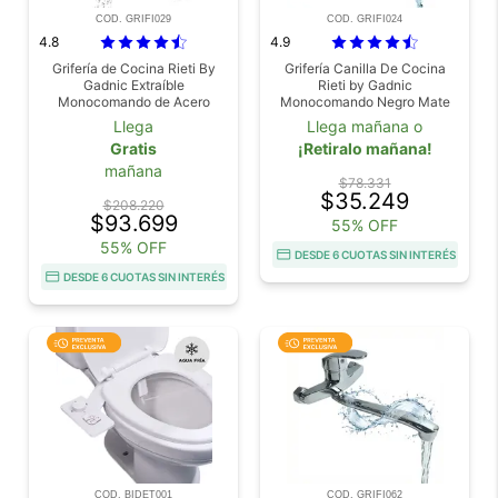
COD. GRIFI029
COD. GRIFI024
4.8
4.9
Grifería de Cocina Rieti By
Grifería Canilla De Cocina
Gadnic Extraíble
Rieti by Gadnic
Monocomando de Acero
Monocomando Negro Mate
Inoxidable
Llega
Llega mañana o
Gratis
¡Retiralo mañana!
mañana
$78.331
$35.249
$208.220
$93.699
55% OFF
55% OFF
DESDE 6 CUOTAS SIN INTERÉS
DESDE 6 CUOTAS SIN INTERÉS
COD. BIDET001
COD. GRIFI062