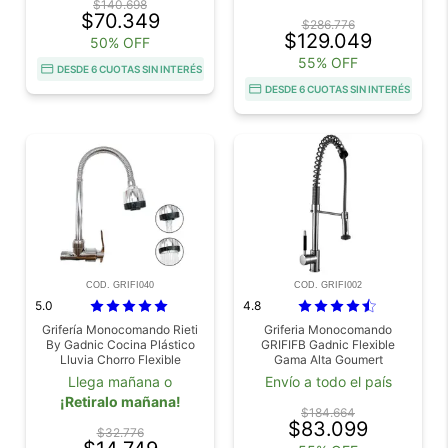
$140.698
$70.349
$286.776
$129.049
50% OFF
55% OFF
DESDE 6 CUOTAS SIN INTERÉS
DESDE 6 CUOTAS SIN INTERÉS
COD. GRIFI040
COD. GRIFI002
5.0
4.8
Grifería Monocomando Rieti
Griferia Monocomando
By Gadnic Cocina Plástico
GRIFIFB Gadnic Flexible
Lluvia Chorro Flexible
Gama Alta Goumert
Llega mañana o
Envío a todo el país
¡Retiralo mañana!
$184.664
$83.099
$32.776