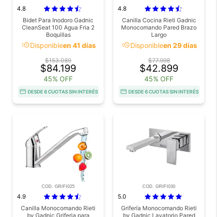
4.8
4.8
Bidet Para Inodoro Gadnic
Canilla Cocina Rieti Gadnic
CleanSeat 100 Agua Fria 2
Monocomando Pared Brazo
Boquillas
Largo
acute
acute
Disponible
en 41 días
Disponible
en 29 días
$153.089
$77.998
$84.199
$42.899
45% OFF
45% OFF
DESDE 6 CUOTAS SIN INTERÉS
DESDE 6 CUOTAS SIN INTERÉS
COD. GRIFI025
COD. GRIFI030
4.9
5.0
Canilla Monocomando Rieti
Grifería Monocomando Rieti
by Gadnic Griferia para
by Gadnic Lavatorio Pared