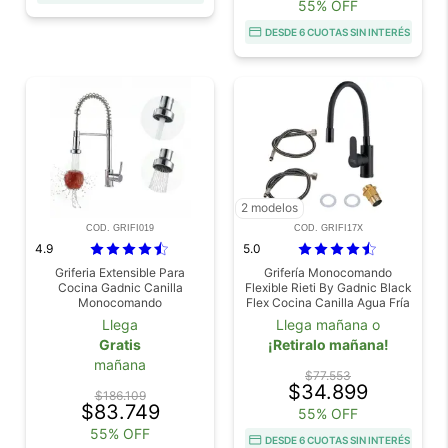
55% OFF
DESDE 6 CUOTAS SIN INTERÉS
2 modelos
COD. GRIFI019
COD. GRIFI17X
4.9
5.0
Griferia Extensible Para
Grifería Monocomando
Cocina Gadnic Canilla
Flexible Rieti By Gadnic Black
Monocomando
Flex Cocina Canilla Agua Fría
Caliente
Llega
Llega mañana o
Gratis
¡Retiralo mañana!
mañana
$77.553
$34.899
$186.109
$83.749
55% OFF
55% OFF
DESDE 6 CUOTAS SIN INTERÉS