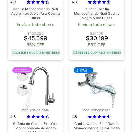
4.9
4.9
Canilla Monocomando Rieti
Griferia Canilla
Acero Inoxidable Para Cocina
Monocomando Rieti Gadnic
Outlet
Negro Mate Outlet
Envío a todo el país
Envío a todo el país
$100.220
$67.109
$45.099
$30.199
55% OFF
55% OFF
DESDE 3 CUOTAS SIN INTERÉS
DESDE 3 CUOTAS SIN INTERÉS
COD. USA-GRIFI029
COD. REF-GRIFI062
4.8
4.8
Grifería de Cocina Extraíble
Canilla Cocina Rieti Gadnic
Monocomando de Acero
Monocomando Pared Brazo