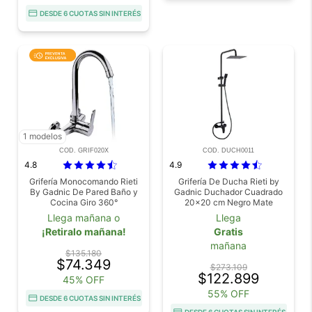
DESDE 6 CUOTAS SIN INTERÉS
1 modelos
COD. GRIF020X
COD. DUCH0011
4.8
4.9
Grifería Monocomando Rieti
Grifería De Ducha Rieti by
By Gadnic De Pared Baño y
Gadnic Duchador Cuadrado
Cocina Giro 360°
20x20 cm Negro Mate
Llega mañana o
Llega
¡Retiralo mañana!
Gratis
mañana
$135.180
$74.349
$273.109
$122.899
45% OFF
55% OFF
DESDE 6 CUOTAS SIN INTERÉS
DESDE 6 CUOTAS SIN INTERÉS