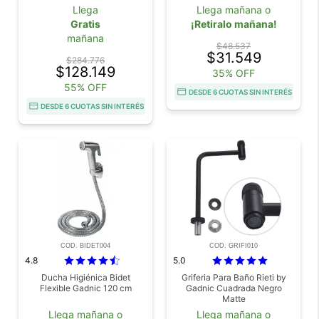
Llega
Llega mañana o
Gratis
¡Retiralo mañana!
mañana
$48.537
$31.549
$284.776
$128.149
35% OFF
55% OFF
DESDE 6 CUOTAS SIN INTERÉS
DESDE 6 CUOTAS SIN INTERÉS
COD. BIDET004
COD. GRIFI010
4.8
5.0
Ducha Higiénica Bidet
Griferia Para Baño Rieti by
Flexible Gadnic 120 cm
Gadnic Cuadrada Negro
Matte
Llega mañana o
Llega mañana o