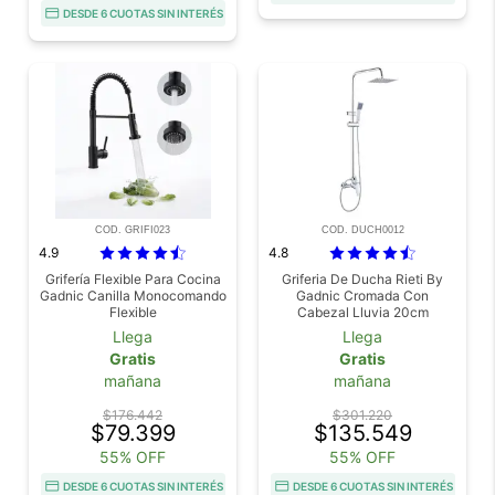
DESDE 6 CUOTAS SIN INTERÉS
COD. GRIFI023
COD. DUCH0012
4.9
4.8
Grifería Flexible Para Cocina
Griferia De Ducha Rieti By
Gadnic Canilla Monocomando
Gadnic Cromada Con
Flexible
Cabezal Lluvia 20cm
Duchador Mano Altura
Llega
Llega
Ajustable 80 A 120cm Acero
Gratis
Gratis
Inoxidable
mañana
mañana
$176.442
$301.220
$79.399
$135.549
55% OFF
55% OFF
DESDE 6 CUOTAS SIN INTERÉS
DESDE 6 CUOTAS SIN INTERÉS