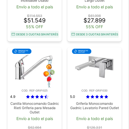
Inoxidable Usado
Largo Outlet
Envío a todo el país
Envío a todo el país
$114.553
$61.998
$51.549
$27.899
55% OFF
55% OFF
DESDE 3 CUOTAS SIN INTERÉS
DESDE 3 CUOTAS SIN INTERÉS
COD. REF-GRIFI025
COD. REF-GRIFI030
4.9
5.0
Canilla Monocomando Gadnic
Grifería Monocomando
Rieti Griferia para Mesada
Gadnic Lavatorio Pared Outlet
Outlet
Envío a todo el país
Envío a todo el país
$62.664
$126.331