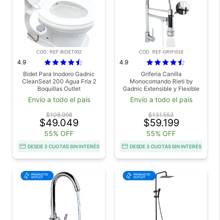
COD. REF-BIDET002
COD. REF-GRIFI018
4.9
4.9
Bidet Para Inodoro Gadnic
Griferia Canilla
CleanSeat 200 Agua Fría 2
Monocomando Rieti by
Boquillas Outlet
Gadnic Extensible y Flexible
Outlet
Envío a todo el país
Envío a todo el país
$108.998
$131.553
$49.049
$59.199
55% OFF
55% OFF
DESDE 3 CUOTAS SIN INTERÉS
DESDE 3 CUOTAS SIN INTERÉS