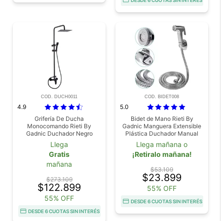
COD. DUCH0011
COD. BIDET008
4.9
5.0
Grifería De Ducha
Bidet de Mano Rieti By
Monocomando Rieti By
Gadnic Manguera Extensible
Gadnic Duchador Negro
Plástica Duchador Manual
Cuadrado
Llega
Llega mañana o
Gratis
¡Retiralo mañana!
mañana
$53.109
$23.899
$273.109
$122.899
55% OFF
55% OFF
DESDE 6 CUOTAS SIN INTERÉS
DESDE 6 CUOTAS SIN INTERÉS