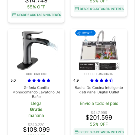
$14.749
55% OFF
55% OFF
DESDE 6 CUOTAS SIN INTERÉS
DESDE 6 CUOTAS SIN INTERÉS
COD. GRIFI009
COD. REF-BACHA002
5.0
4.9
Griferia Canilla
Bacha De Cocina Inteligente
Monocomando Lavatorio De
Rieti Panel Digital Outlet
Baño
Llega
Envío a todo el país
Gratis
$447.998
mañana
$201.599
55% OFF
$240.220
$108.099
DESDE 3 CUOTAS SIN INTERÉS