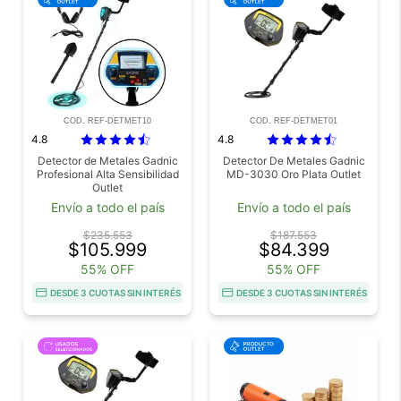
COD. REF-DETMET10
COD. REF-DETMET01
4.8
4.8
Detector de Metales Gadnic
Detector De Metales Gadnic
Profesional Alta Sensibilidad
MD-3030 Oro Plata Outlet
Outlet
Envío a todo el país
Envío a todo el país
$235.553
$187.553
$105.999
$84.399
55% OFF
55% OFF
DESDE 3 CUOTAS SIN INTERÉS
DESDE 3 CUOTAS SIN INTERÉS