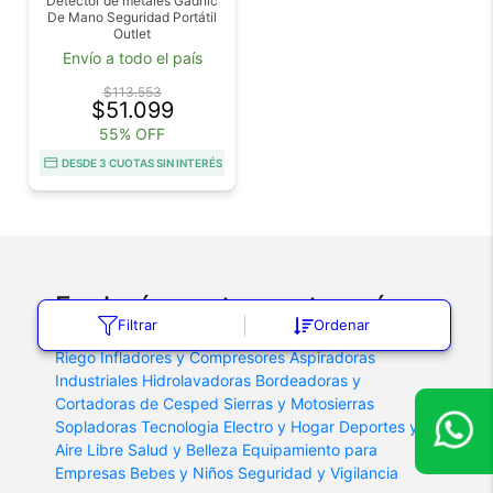
Detector de metales Gadnic
De Mano Seguridad Portátil
Outlet
Envío a todo el país
$113.553
$51.099
55% OFF
DESDE 3 CUOTAS SIN INTERÉS
Explorá nuestras categorías
Filtrar
Ordenar
Bombas
Accesorios de Jardineria
Accesorios de
Riego
Infladores y Compresores
Aspiradoras
Industriales
Hidrolavadoras
Bordeadoras y
Cortadoras de Cesped
Sierras y Motosierras
Sopladoras
Tecnologia
Electro y Hogar
Deportes y
Aire Libre
Salud y Belleza
Equipamiento para
Empresas
Bebes y Niños
Seguridad y Vigilancia