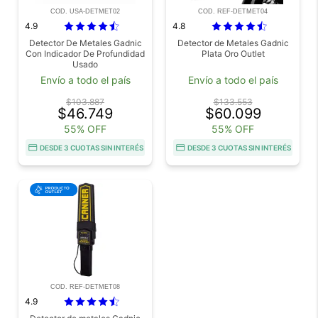
COD. USA-DETMET02
COD. REF-DETMET04
4.9
4.8
Detector De Metales Gadnic
Detector de Metales Gadnic
Con Indicador De Profundidad
Plata Oro Outlet
Usado
Envío a todo el país
Envío a todo el país
$103.887
$133.553
$46.749
$60.099
55% OFF
55% OFF
DESDE 3 CUOTAS SIN INTERÉS
DESDE 3 CUOTAS SIN INTERÉS
COD. REF-DETMET08
4.9