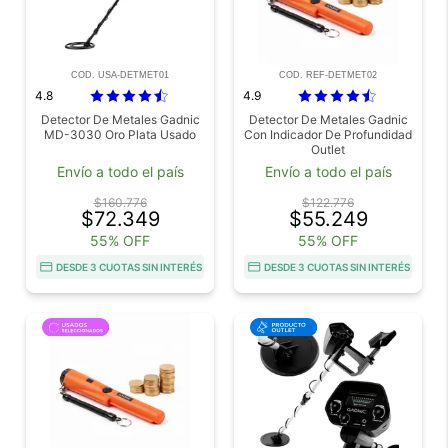
COD. USA-DETMET01
COD. REF-DETMET02
4.8
4.9
Detector De Metales Gadnic
Detector De Metales Gadnic
MD-3030 Oro Plata Usado
Con Indicador De Profundidad
Outlet
Envío a todo el país
Envío a todo el país
$160.776
$122.776
$72.349
$55.249
55% OFF
55% OFF
DESDE 3 CUOTAS SIN INTERÉS
DESDE 3 CUOTAS SIN INTERÉS