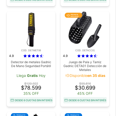
COD. DETMET08
COD. DETACC01
4.9
4.9
Detector de metales Gadnic
Juego de Pala y Tamiz
De Mano Seguridad Portátil
Gadnic DETA01 Detección de
Metales
acute
Llega
Gratis
Hoy
Disponible
en 35 días
$120.922
$55.816
$78.599
$30.699
35% OFF
45% OFF
DESDE 6 CUOTAS SIN INTERÉS
DESDE 6 CUOTAS SIN INTERÉS