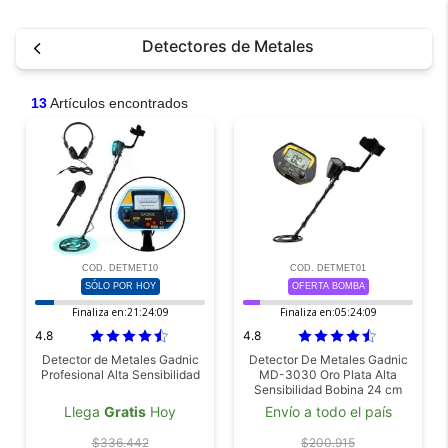
Detectores de Metales
13
Artículos encontrados
COD. DETMET10
COD. DETMET01
SÓLO POR HOY
OFERTA BOMBA
Finaliza en:
21:24:08
Finaliza en:
05:24:08
4.8
4.8
Detector de Metales Gadnic
Detector De Metales Gadnic
Profesional Alta Sensibilidad
MD-3030 Oro Plata Alta
Sensibilidad Bobina 24 cm
Frecuencia 60 kHz Pantalla
Llega
Gratis
Hoy
Envío a todo el país
LCD Accesorios
$336.442
$200.915