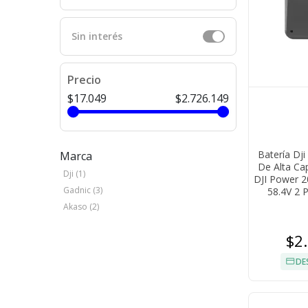
Sin interés
Precio
$17.049
$2.726.149
Batería Dj
Marca
De Alta Ca
Dji (1)
DJI Power 2
Gadnic (3)
58.4V 2 
Akaso (2)
$2
DE