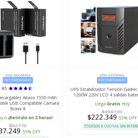
COD. ACCAKA03
COD. ESTUPS01
RECOMENDADO
RECOMENDADO
4.5
UPS Estabilizador Tensión Gadni
1200W 220V LCD 4 salidas bater
Recargables Akaso 1550 mAh
oble USB Compatible Cámara
Llega
Gratis
Hoy
Brave 8
$494.109
$222.349
oy o
¡Retiralo en 2 horas!
55% OFF
$82.776
DESDE 6 CUOTAS SIN INTER
37.249
55% OFF