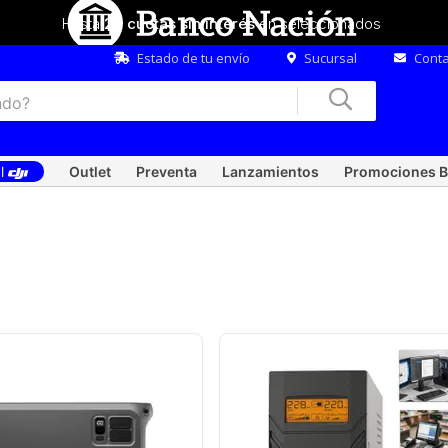
Hasta
20 cuotas sin interés
en seleccionados
Estado de tu envío
Sucursal
Conta
al
Outlet
Preventa
Lanzamientos
Promociones B