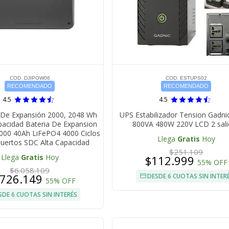
COD. DJIPOW06
COD. ESTUPS02
RECOMENDADO
RECOMENDADO
4.5
4.5
i De Expansión 2000, 2048 Wh
UPS Estabilizador Tension Gadni
pacidad Bateria De Expansion
800VA 480W 220V LCD 2 sali
000 40Ah LiFePO4 4000 Ciclos
Llega
Gratis
Hoy
Puertos SDC Alta Capacidad
$251.109
Llega
Gratis
Hoy
$112.999
55% OFF
$6.058.109
.726.149
DESDE 6 CUOTAS SIN INTER
55% OFF
SDE 6 CUOTAS SIN INTERÉS