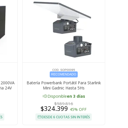
COD. SOP00095
RECOMENDADO
c 2000VA
Batería Powerbank Portátil Para Starlink
ia 24V
Mini Gadnic Hasta 5Hs
acute
Disponible
en 3 días
$589.816
$324.399
45% OFF
ÉS
DESDE 6 CUOTAS SIN INTERÉS