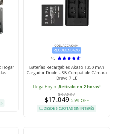
COD. ACCAKA04
RECOMENDADO
4.5
c Hogar
Baterías Recargables Akaso 1350 mAh
das
Cargador Doble USB Compatible Cámara
Brave 7 LE
Llega Hoy o
¡Retiralo en 2 horas!
$37.887
$17.049
55% OFF
ÉS
DESDE 6 CUOTAS SIN INTERÉS