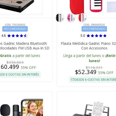
COD. TOCADIS2
COD. ORG0052X
RECOMENDADO
RECOMENDADO
4.8
5.0
os Gadnic Madera Bluetooth
Flauta Melódica Gadnic Piano 32
 Velocidades FM USB Aux-In SD
Con Accesorios
Gratis
a partir del lunes
Llega a partir del lunes o
¡Retir
lunes!
$356.664
160.499
$116.331
55% OFF
$52.349
55% OFF
SDE 6 CUOTAS SIN INTERÉS
DESDE 6 CUOTAS SIN INTER