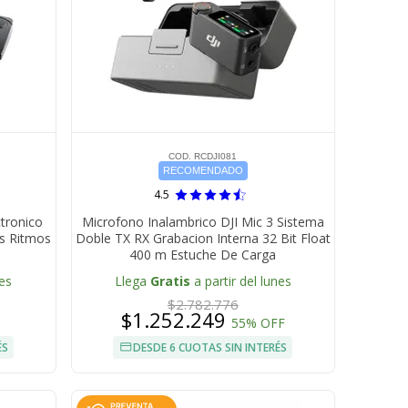
COD. RCDJI081
RECOMENDADO
4.5
tronico
Microfono Inalambrico DJI Mic 3 Sistema
es Ritmos
Doble TX RX Grabacion Interna 32 Bit Float
400 m Estuche De Carga
nes
Llega
Gratis
a partir del lunes
$2.782.776
$1.252.249
55% OFF
ÉS
DESDE 6 CUOTAS SIN INTERÉS