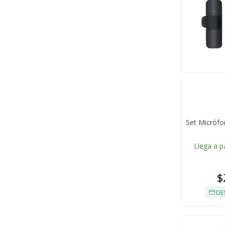
Set Micrófo
Llega a p
$
DE