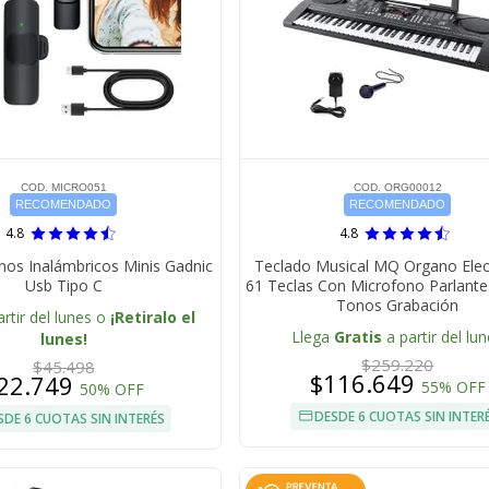
COD. MICRO051
COD. ORG00012
RECOMENDADO
RECOMENDADO
4.8
4.8
nos Inalámbricos Minis Gadnic
Teclado Musical MQ Organo Elec
Usb Tipo C
61 Teclas Con Microfono Parlant
Tonos Grabación
artir del lunes o
¡Retiralo el
Llega
Gratis
a partir del lu
lunes!
$259.220
$45.498
$116.649
22.749
55% OFF
50% OFF
DESDE 6 CUOTAS SIN INTER
SDE 6 CUOTAS SIN INTERÉS