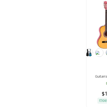
Guitarr
$
DE