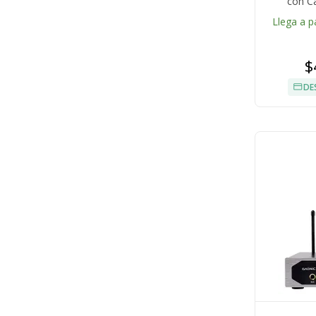
con C
Llega a p
$
DE