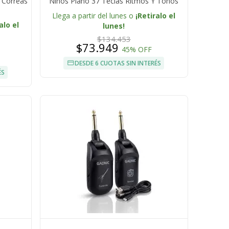
 Correas
Niños Piano 37 Teclas Ritmos Y Tonos
Llega a partir del lunes o
¡Retiralo el
alo el
lunes!
$134.453
$73.949
45% OFF
DESDE 6 CUOTAS SIN INTERÉS
ÉS