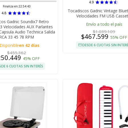
4.9
Finaliza en:
22:54:42
Tocadiscos Gadnic Vintage Blue
4.8
Velocidades FM USB Casset
cos Gadnic Soundix7 Retro
Envío a todo el país
3 Velocidades AUX Parlantes
$1.039.109
Capsula Audio Technica Salida
$467.599
RCA 33 45 78 RPM
55% OFF
Disponible
en 42 días
DESDE 6 CUOTAS SIN INTER
$455.362
250.449
45% OFF
SDE 6 CUOTAS SIN INTERÉS