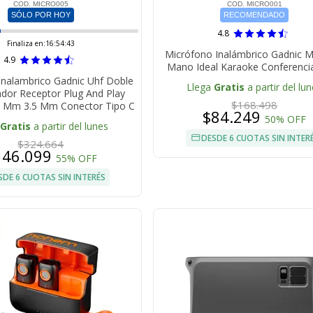
COD. MICRO005
COD. MICRO001
SÓLO POR HOY
RECOMENDADO
4.8
Finaliza en:
16:54:42
Micrófono Inalámbrico Gadnic 
4.9
Mano Ideal Karaoke Conferenci
Inalambrico Gadnic Uhf Doble
Llega
Gratis
a partir del lu
dor Receptor Plug And Play
$168.498
35 Mm 3.5 Mm Conector Tipo C
$84.249
50% OFF
Gratis
a partir del lunes
DESDE 6 CUOTAS SIN INTER
$324.664
146.099
55% OFF
SDE 6 CUOTAS SIN INTERÉS