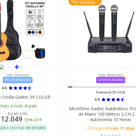
COD. GUITAXXX
COD. MICRO003
RECOMENDADO
OFERTA BOMBA
4.8
Finaliza en:
05:54:42
a Criolla Gadnic 39 COLOR
4.8
Envío a todo el país
Micrófono Gadnic Inalámbrico Pro
$248.998
de Mano 100 Metros 2 CH 2
112.049
Autonomía 10 Horas
55% OFF
acute
SDE 6 CUOTAS SIN INTERÉS
Disponible
en 71 días