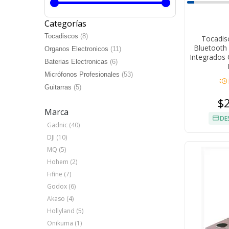
Categorías
Tocadiscos
(8)
Tocadis
Bluetooth 
Organos Electronicos
(11)
Integrados 
Baterias Electronicas
(6)
Micrófonos Profesionales
(53)
acute
Guitarras
(5)
$
Marca
DE
Gadnic (40)
DJI (10)
MQ (5)
Hohem (2)
Fifine (7)
Godox (6)
Akaso (4)
Hollyland (5)
Onikuma (1)