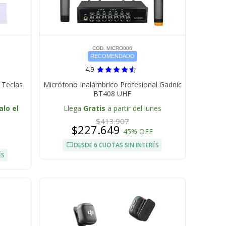
COD. MICRO006
RECOMENDADO
4.9
 Teclas
Micrófono Inalámbrico Profesional Gadnic
BT408 UHF
alo el
Llega
Gratis
a partir del lunes
$413.907
$227.649
45% OFF
DESDE 6 CUOTAS SIN INTERÉS
ÉS