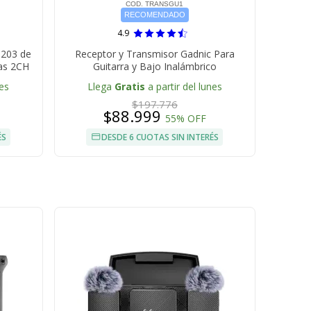
COD. TRANSGU1
RECOMENDADO
4.9
M203 de
Receptor y Transmisor Gadnic Para
as 2CH
Guitarra y Bajo Inalámbrico
nes
Llega
Gratis
a partir del lunes
$197.776
$88.999
55% OFF
ÉS
DESDE 6 CUOTAS SIN INTERÉS