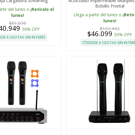
aja Cargadora Streaming
Acolchado Impermeable Múltiples
Bolsillo Frontal
artir del lunes o
¡Retiralo el
Llega a partir del lunes o
¡Retir
lunes!
lunes!
$81.898
40.949
$102.442
50% OFF
$46.099
55% OFF
SDE 6 CUOTAS SIN INTERÉS
DESDE 6 CUOTAS SIN INTER