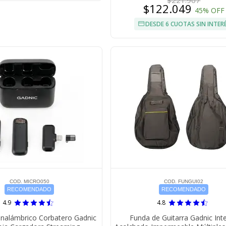
$221.907
$122.049
45% OFF
DESDE 6 CUOTAS SIN INTER
COD. MICRO050
COD. FUNGUI02
RECOMENDADO
RECOMENDADO
4.9
4.8
Inalámbrico Corbatero Gadnic
Funda de Guitarra Gadnic Inte