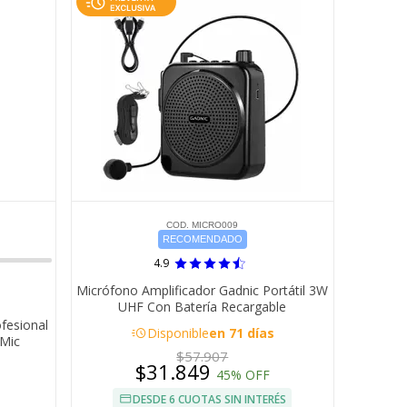
COD. MICRO009
RECOMENDADO
4.9
Micrófono Amplificador Gadnic Portátil 3W
UHF Con Batería Recargable
fesional
acute
Disponible
en 71 días
 Mic
$57.907
$31.849
45% OFF
DESDE 6 CUOTAS SIN INTERÉS