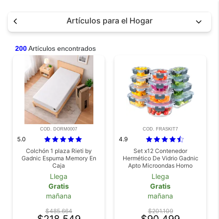
Artículos para el Hogar
200
Artículos encontrados
COD. DORM0007
COD. FRASKIT7
5.0
4.9
Colchón 1 plaza Rieti by
Set x12 Contenedor
Gadnic Espuma Memory En
Hermético De Vidrio Gadnic
Caja
Apto Microondas Horno
Freezer Heladera Tupper
Llega
Llega
Lucheras
Gratis
Gratis
mañana
mañana
$485.664
$201.109
$218.549
$90.499