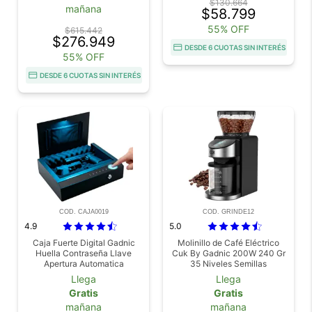
$130.664
mañana
$58.799
55% OFF
$615.442
$276.949
DESDE 6 CUOTAS SIN INTERÉS
55% OFF
DESDE 6 CUOTAS SIN INTERÉS
COD. CAJA0019
COD. GRINDE12
4.9
5.0
Caja Fuerte Digital Gadnic
Molinillo de Café Eléctrico
Huella Contraseña Llave
Cuk By Gadnic 200W 240 Gr
Apertura Automatica
35 Niveles Semillas
Iluminacion LED Alarma
Llega
Llega
Gratis
Gratis
mañana
mañana