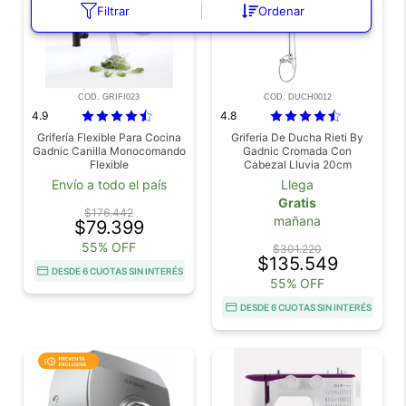
Filtrar
Ordenar
COD. GRIFI023
COD. DUCH0012
4.9
4.8
Grifería Flexible Para Cocina
Griferia De Ducha Rieti By
Gadnic Canilla Monocomando
Gadnic Cromada Con
Flexible
Cabezal Lluvia 20cm
Duchador Mano Altura
Envío a todo el país
Llega
Ajustable 80 A 120cm Acero
Gratis
Inoxidable
$176.442
mañana
$79.399
55% OFF
$301.220
$135.549
DESDE 6 CUOTAS SIN INTERÉS
55% OFF
DESDE 6 CUOTAS SIN INTERÉS