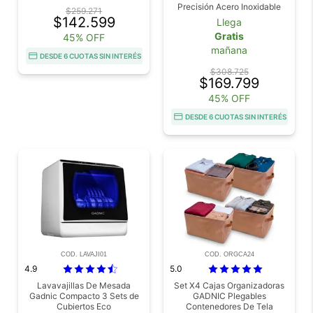
Precisión Acero Inoxidable
$259.271
Portable Ajuste Molienda 24
$142.599
Llega
Niveles Ideal Pour Over
Gratis
45% OFF
mañana
DESDE 6 CUOTAS SIN INTERÉS
$308.725
$169.799
45% OFF
DESDE 6 CUOTAS SIN INTERÉS
COD. LAVAJI01
COD. ORGCA24
4.9
5.0
Lavavajillas De Mesada
Set X4 Cajas Organizadoras
Gadnic Compacto 3 Sets de
GADNIC Plegables
Cubiertos Eco
Contenedores De Tela