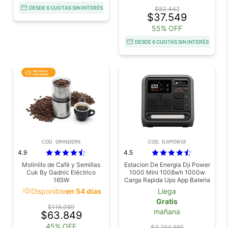
DESDE 6 CUOTAS SIN INTERÉS
$83.442
$37.549
55% OFF
DESDE 6 CUOTAS SIN INTERÉS
COD. GRINDER6
COD. DJIPOW18
4.9
4.5
Molinillo de Café y Semillas
Estacion De Energia Dji Power
Cuk By Gadnic Eléctrico
1000 Mini 1008wh 1000w
165W
Carga Rapida Ups App Bateria
Lfp
acute
Disponible
en 54 días
Llega
Gratis
$116.089
mañana
$63.849
45% OFF
$3.794.665