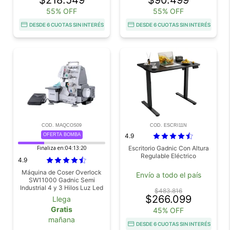
55% OFF
55% OFF
DESDE 6 CUOTAS SIN INTERÉS
DESDE 6 CUOTAS SIN INTERÉS
COD. MAQCOS09
COD. ESCRI11N
OFERTA BOMBA
4.9
Finaliza en:
04:13:18
Escritorio Gadnic Con Altura
Regulable Eléctrico
4.9
Máquina de Coser Overlock
Envío a todo el país
SW11000 Gadnic Semi
Industrial 4 y 3 Hilos Luz Led
$483.816
Pedal 1000 Ppm
$266.099
Llega
Gratis
45% OFF
mañana
DESDE 6 CUOTAS SIN INTERÉS