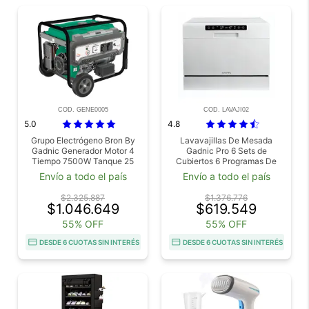
COD. GENE0005
COD. LAVAJI02
5.0
4.8
Grupo Electrógeno Bron By
Lavavajillas De Mesada
Gadnic Generador Motor 4
Gadnic Pro 6 Sets de
Tiempo 7500W Tanque 25
Cubiertos 6 Programas De
Litros Gasolina 16 HP
Lavado Secado Con Aire
Envío a todo el país
Envío a todo el país
Caliente
$2.325.887
$1.376.776
$1.046.649
$619.549
55% OFF
55% OFF
DESDE 6 CUOTAS SIN INTERÉS
DESDE 6 CUOTAS SIN INTERÉS