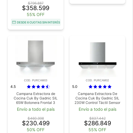
$796.887
$358.599
55% OFF
DESDE 6 CUOTAS SIN INTERÉS
COD. PURCAM03
COD. PURCAM02
4.5
5.0
Campana Extractora de
Campana Extractora De
Cocina Cuk By Gadnic SIL
Cocina Cuk By Gadnic SIL
65W Botonera Frontal 3
230W Control Táctil Sensor
Velocidades Luces LED
de Mano Luces LED
Envío a todo el país
Envío a todo el país
$460.998
$637.442
$230.499
$286.849
50% OFF
55% OFF