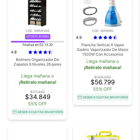
COD. SHRACK02
COD. VAP00002
OFERTA BOMBA
4.9
Finaliza en:
02:13:18
Plancha Vertical A Vapor
Gadnic Vaporizador De Mano
4.8
1500W Con Accesorios
Botinero Organizador De
Llega mañana o
Zapatos 9 Niveles 28 pares
¡Retiralo mañana!
Llega mañana o
$126.220
$56.799
¡Retiralo mañana!
55% OFF
$77.442
$34.849
DESDE 6 CUOTAS SIN INTERÉS
55% OFF
DESDE 6 CUOTAS SIN INTERÉS