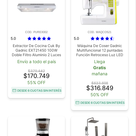
COD. PUREX002
COD. MAQCOS21
5.0
5.0
Extractor De Cocina Cuk By
Máquina De Coser Gadnic
Gadnic EXT21450 100W
Multifuncional 12 puntadas
Doble Filtro Aluminio 2 Luces
Función Retroceso Luz LED
LED Blanco
Brazo Libre Velocidad
Envío a todo el país
Llega
Ajustable 71W
Gratis
$379.442
mañana
$170.749
55% OFF
$633.698
$316.849
DESDE 6 CUOTAS SIN INTERÉS
50% OFF
DESDE 6 CUOTAS SIN INTERÉS