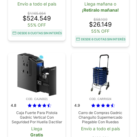
Multiuso
Envío a todo el país
Llega mañana o
¡Retiralo mañana!
$1.165.664
$524.549
$58.109
$26.149
55% OFF
55% OFF
DESDE 6 CUOTAS SIN INTERÉS
DESDE 6 CUOTAS SIN INTERÉS
COD. CAJA0021
COD. CARRI024
4.8
4.9
Caja Fuerte Para Pistola
Carro de Compras Gadnic
Gadnic Vertical Con
Changuito Supermercado
Seguridad Por Huella Dactilar
Plegable Con Ruedas
Llave De Acceso Y Código
Reforzado
Llega
Envío a todo el país
PIN
Gratis