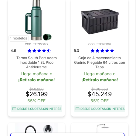
1 modelos
COD. TERMO07X
COD. STOREB02
4.9
5.0
Termo South Port Acero
Caja de Almacenamiento
Inoxidable 1.3L Pico
Gadnic Plegable 64 Litros con
Antiderrame
Tapa
Llega mañana o
Llega mañana o
¡Retiralo mañana!
¡Retiralo mañana!
$58.220
$100.553
$26.199
$45.249
55% OFF
55% OFF
DESDE 6 CUOTAS SIN INTERÉS
DESDE 6 CUOTAS SIN INTERÉS