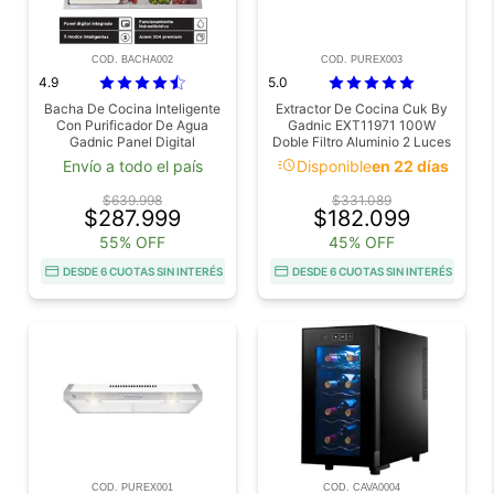
COD. BACHA002
COD. PUREX003
4.9
5.0
Bacha De Cocina Inteligente
Extractor De Cocina Cuk By
Con Purificador De Agua
Gadnic EXT11971 100W
Gadnic Panel Digital
Doble Filtro Aluminio 2 Luces
75x46x23cm Acero
LED Negro
acute
Envío a todo el país
Disponible
en 22 días
Inoxidable
$639.998
$331.089
$287.999
$182.099
55% OFF
45% OFF
DESDE 6 CUOTAS SIN INTERÉS
DESDE 6 CUOTAS SIN INTERÉS
COD. PUREX001
COD. CAVA0004