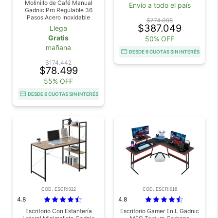
con Box Espuma
Molinillo de Café Manual
Envío a todo el país
Viscoelástica
Gadnic Pro Regulable 36
Pasos Acero Inoxidable
$774.098
Especias y Granos
$387.049
Llega
Gratis
50% OFF
mañana
DESDE 6 CUOTAS SIN INTERÉS
$174.442
$78.499
55% OFF
DESDE 6 CUOTAS SIN INTERÉS
COD. ESCRI022
COD. ESCRI016
4.8
4.8
Escritorio Con Estantería
Escritorio Gamer En L Gadnic