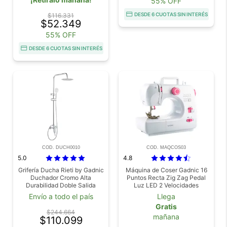
55% OFF
DESDE 6 CUOTAS SIN INTERÉS
$116.331
$52.349
55% OFF
DESDE 6 CUOTAS SIN INTERÉS
COD. DUCH0010
COD. MAQCOS03
5.0
4.8
Grifería Ducha Rieti by Gadnic
Máquina de Coser Gadnic 16
Duchador Cromo Alta
Puntos Recta Zig Zag Pedal
Durabilidad Doble Salida
Luz LED 2 Velocidades
Envío a todo el país
Llega
Gratis
$244.664
mañana
$110.099