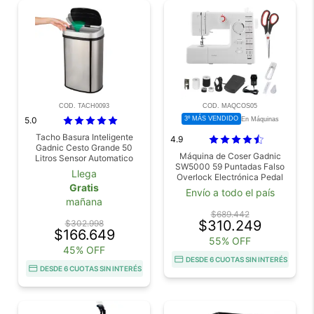
COD. TACH0093
COD. MAQCOS05
5.0
3º MÁS VENDIDO
En Máquinas
Tacho Basura Inteligente
4.9
Gadnic Cesto Grande 50
Máquina de Coser Gadnic
Litros Sensor Automatico
SW5000 59 Puntadas Falso
Acero Inoxidable Antihuellas
Llega
Overlock Electrónica Pedal
Gratis
Luz Led
Envío a todo el país
mañana
$689.442
$310.249
$302.998
$166.649
55% OFF
45% OFF
DESDE 6 CUOTAS SIN INTERÉS
DESDE 6 CUOTAS SIN INTERÉS