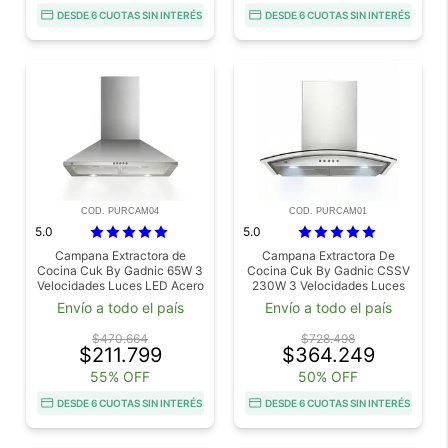
DESDE 6 CUOTAS SIN INTERÉS
DESDE 6 CUOTAS SIN INTERÉS
COD. PURCAM04
COD. PURCAM01
5.0
5.0
Campana Extractora de
Campana Extractora De
Cocina Cuk By Gadnic 65W 3
Cocina Cuk By Gadnic CSSV
Velocidades Luces LED Acero
230W 3 Velocidades Luces
Inoxidable 430
LED
Envío a todo el país
Envío a todo el país
$470.664
$728.498
$211.799
$364.249
55% OFF
50% OFF
DESDE 6 CUOTAS SIN INTERÉS
DESDE 6 CUOTAS SIN INTERÉS