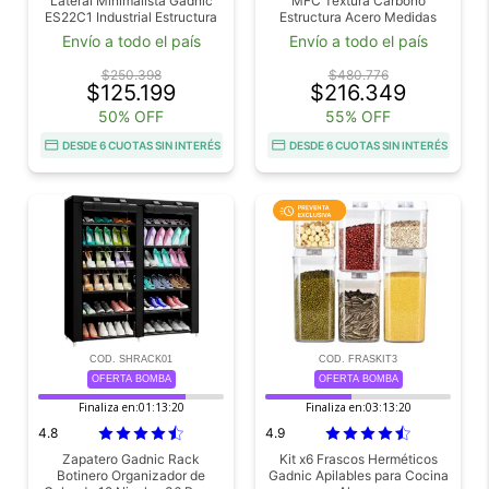
Lateral Minimalista Gadnic
MFC Textura Carbono
ES22C1 Industrial Estructura
Estructura Acero Medidas
Metálica Superficie Melamina
130x50x74
Envío a todo el país
Envío a todo el país
120 x 60 cm
$250.398
$480.776
$125.199
$216.349
50% OFF
55% OFF
DESDE 6 CUOTAS SIN INTERÉS
DESDE 6 CUOTAS SIN INTERÉS
COD. SHRACK01
COD. FRASKIT3
OFERTA BOMBA
OFERTA BOMBA
Finaliza en:
01:13:18
Finaliza en:
03:13:18
4.8
4.9
Zapatero Gadnic Rack
Kit x6 Frascos Herméticos
Botinero Organizador de
Gadnic Apilables para Cocina