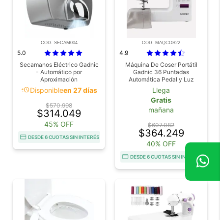
COD. SECAM004
COD. MAQCOS22
5.0
4.9
Secamanos Eléctrico Gadnic
Máquina De Coser Portátil
- Automático por
Gadnic 36 Puntadas
Aproximación
Automática Pedal y Luz
acute
Disponible
en 27 días
Llega
Gratis
$570.998
mañana
$314.049
45% OFF
$607.082
$364.249
DESDE 6 CUOTAS SIN INTERÉS
40% OFF
DESDE 6 CUOTAS SIN INTERÉS