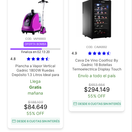
COD. VAP00003
OFERTA BOMBA
COD. CAVA0002
Finaliza en:
02:13:18
4.9
4.8
Cava De Vino Coolfroz By
Gadnic 18 Botellas
Plancha a Vapor Vertical
Termoelectrica Display Touch
Gadnic 1800W Ruedas
LED Vidrio Templado
Depósito 1.3 Litros Ideal para
Envío a todo el país
Ropa y Telas Delicadas
Llega
$653.664
Gratis
$294.149
mañana
55% OFF
$188.109
DESDE 6 CUOTAS SIN INTERÉS
$84.649
55% OFF
DESDE 6 CUOTAS SIN INTERÉS