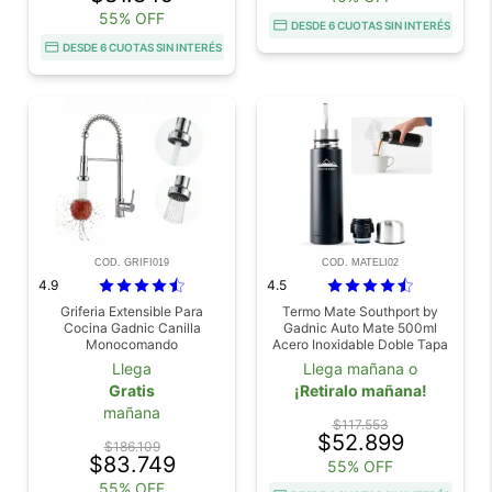
55% OFF
DESDE 6 CUOTAS SIN INTERÉS
DESDE 6 CUOTAS SIN INTERÉS
COD. GRIFI019
COD. MATELI02
4.9
4.5
Griferia Extensible Para
Termo Mate Southport by
Cocina Gadnic Canilla
Gadnic Auto Mate 500ml
Monocomando
Acero Inoxidable Doble Tapa
Llega
Llega mañana o
Gratis
¡Retiralo mañana!
mañana
$117.553
$52.899
$186.109
$83.749
55% OFF
55% OFF