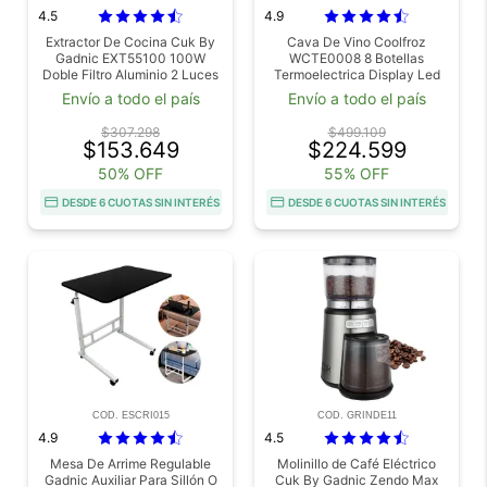
4.5
4.9
Extractor De Cocina Cuk By
Cava De Vino Coolfroz
Gadnic EXT55100 100W
WCTE0008 8 Botellas
Doble Filtro Aluminio 2 Luces
Termoelectrica Display Led
LED
Envío a todo el país
Envío a todo el país
$307.298
$499.109
$153.649
$224.599
50% OFF
55% OFF
DESDE 6 CUOTAS SIN INTERÉS
DESDE 6 CUOTAS SIN INTERÉS
COD. ESCRI015
COD. GRINDE11
4.9
4.5
Mesa De Arrime Regulable
Molinillo de Café Eléctrico
Gadnic Auxiliar Para Sillón O
Cuk By Gadnic Zendo Max