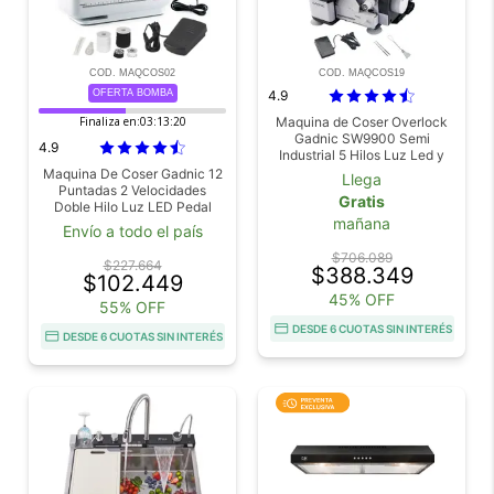
COD. MAQCOS02
COD. MAQCOS19
OFERTA BOMBA
4.9
Finaliza en:
03:13:18
Maquina de Coser Overlock
Gadnic SW9900 Semi
4.9
Industrial 5 Hilos Luz Led y
Pedal
Maquina De Coser Gadnic 12
Llega
Puntadas 2 Velocidades
Gratis
Doble Hilo Luz LED Pedal
mañana
Overlock 7.2W
Envío a todo el país
$706.089
$227.664
$388.349
$102.449
45% OFF
55% OFF
DESDE 6 CUOTAS SIN INTERÉS
DESDE 6 CUOTAS SIN INTERÉS