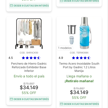
DESDE 6 CUOTAS SIN INTERÉS
DESDE 6 CUOTAS SIN INTERÉS
1 modelos
COD. SHRACK50
COD. TERMO08X
4.5
4.9
Perchero de Hierro Gadnic
Termo Acero Inoxidable South
Reforzado Exhibidor Base
Port by Gadnic 1.2 Litros
Inferior
Manija
Envío a todo el país
Llega mañana o
¡Retiralo mañana!
$75.887
$34.149
$75.887
$34.149
55% OFF
55% OFF
DESDE 6 CUOTAS SIN INTERÉS
DESDE 6 CUOTAS SIN INTERÉS