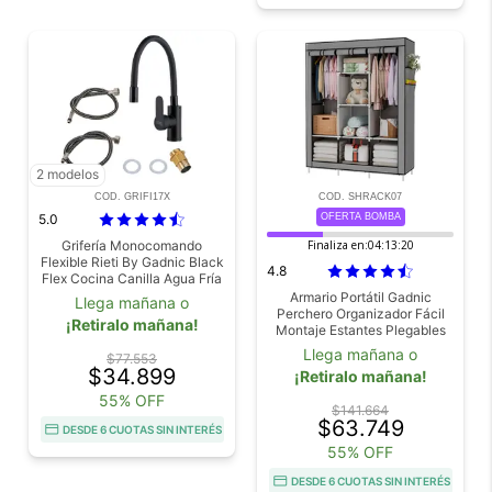
2 modelos
COD. GRIFI17X
COD. SHRACK07
5.0
OFERTA BOMBA
Grifería Monocomando
Finaliza en:
04:13:18
Flexible Rieti By Gadnic Black
4.8
Flex Cocina Canilla Agua Fría
Caliente
Armario Portátil Gadnic
Llega mañana o
Perchero Organizador Fácil
¡Retiralo mañana!
Montaje Estantes Plegables
Ropa Zapatos y Accesorios
Llega mañana o
$77.553
$34.899
¡Retiralo mañana!
55% OFF
$141.664
$63.749
DESDE 6 CUOTAS SIN INTERÉS
55% OFF
DESDE 6 CUOTAS SIN INTERÉS