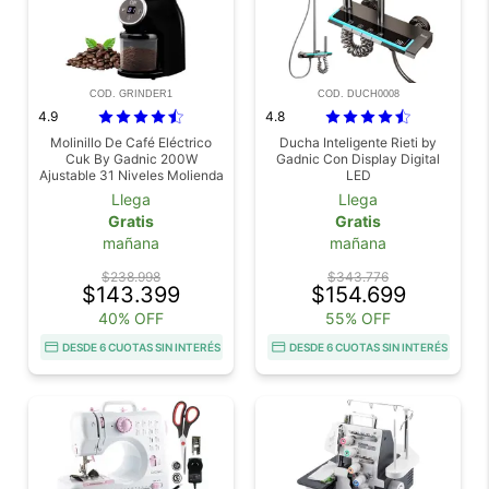
COD. GRINDER1
COD. DUCH0008
4.9
4.8
Molinillo De Café Eléctrico
Ducha Inteligente Rieti by
Cuk By Gadnic 200W
Gadnic Con Display Digital
Ajustable 31 Niveles Molienda
LED
Control Digital
Llega
Llega
Gratis
Gratis
mañana
mañana
$238.998
$343.776
$143.399
$154.699
40% OFF
55% OFF
DESDE 6 CUOTAS SIN INTERÉS
DESDE 6 CUOTAS SIN INTERÉS