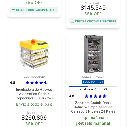
55% OFF
$323.442
$145.549
DESDE 6 CUOTAS SIN INTERÉS
55% OFF
DESDE 6 CUOTAS SIN INTERÉS
COD. INCUBA10
COD. SHRACK03
4.5
SÓLO POR HOY
Incubadora de Huevos
Finaliza en:
14:13:18
Automatica Gadnic
4.8
Capacidad 108 Huevos
Expandible Ovoscopio Giro
Zapatero Gadnic Rack
Envío a todo el país
Automático
Botinero Organizador de
Calzado 8 Niveles 24 Pares
$593.109
$266.899
Llega mañana o
¡Retiralo mañana!
55% OFF