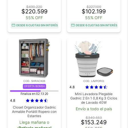
$490.220
$227.109
$220.599
$102.199
55% OFF
55% OFF
DESDE 6 CUOTAS SIN INTERÉS
DESDE 6 CUOTAS SIN INTERÉS
COD. SHRACK06
COD. LAVPOR01
OFERTA BOMBA
4.8
Finaliza en:
02:13:18
Mini Lavadora Plegable
Gadnic 2 En 1 0,8 Kg 3 Ciclos
4.8
de Lavado 40W
Closet Organizador Gadnic
Envío a todo el país
Armable Portátil Ropero con
Estantes
$340.553
$153.249
Llega mañana o
¡Retiralo mañana!