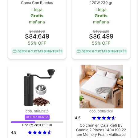
Cama Con Ruedas
120W 230 gr
Llega
Llega
Gratis
Gratis
mañana
mañana
$188.109
$192.220
$84.649
$86.499
55% OFF
55% OFF
DESDE 6 CUOTAS SIN INTERÉS
DESDE 6 CUOTAS SIN INTERÉS
COD. GRINDE10
COD. DORM0008
OFERTA BOMBA
4.5
Finaliza en:
03:13:18
Colchón en Caja Rieti By
Gadnic 2 Plazas 140x190 22
4.9
cm Memory Foam Multicapa