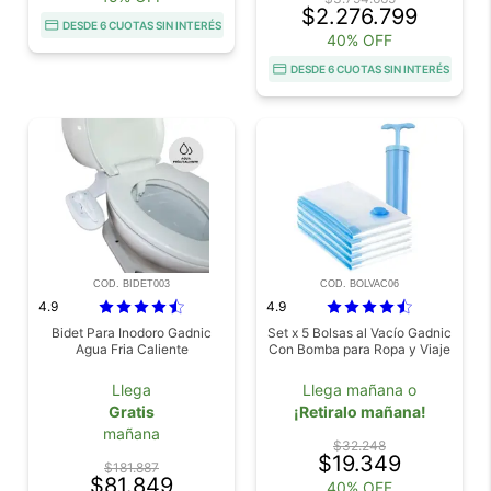
$2.276.799
DESDE 6 CUOTAS SIN INTERÉS
40% OFF
DESDE 6 CUOTAS SIN INTERÉS
COD. BIDET003
COD. BOLVAC06
4.9
4.9
Bidet Para Inodoro Gadnic
Set x 5 Bolsas al Vacío Gadnic
Agua Fria Caliente
Con Bomba para Ropa y Viaje
Llega
Llega mañana o
Gratis
¡Retiralo mañana!
mañana
$32.248
$19.349
$181.887
$81.849
40% OFF