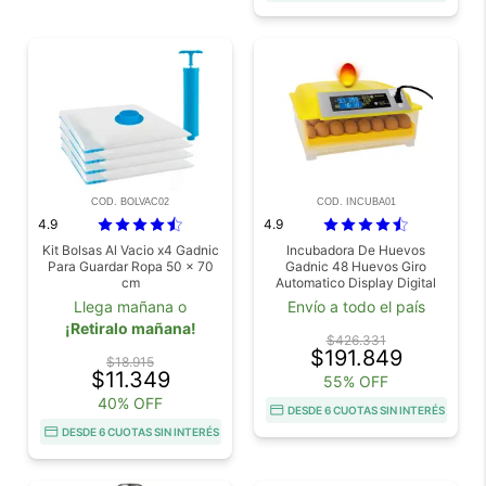
COD. BOLVAC02
COD. INCUBA01
4.9
4.9
Kit Bolsas Al Vacio x4 Gadnic
Incubadora De Huevos
Para Guardar Ropa 50 x 70
Gadnic 48 Huevos Giro
cm
Automatico Display Digital
Control Temperatura
Llega mañana o
Envío a todo el país
Humedad 80W
¡Retiralo mañana!
$426.331
$191.849
$18.915
$11.349
55% OFF
40% OFF
DESDE 6 CUOTAS SIN INTERÉS
DESDE 6 CUOTAS SIN INTERÉS