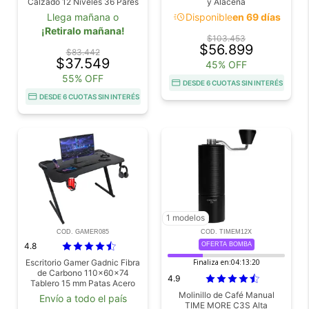
Calzado 12 Niveles 36 Pares
y Alacena
Hermético
acute
Llega mañana o
Disponible
en 69 días
¡Retiralo mañana!
$103.453
$56.899
$83.442
$37.549
45% OFF
55% OFF
DESDE 6 CUOTAS SIN INTERÉS
DESDE 6 CUOTAS SIN INTERÉS
1 modelos
COD. GAMER085
COD. TIMEM12X
4.8
OFERTA BOMBA
Escritorio Gamer Gadnic Fibra
Finaliza en:
04:13:18
de Carbono 110x60x74
4.9
Tablero 15 mm Patas Acero
Con Posavasos Y Gancho
Molinillo de Café Manual
Envío a todo el país
Para Auricular
TIME MORE C3S Alta