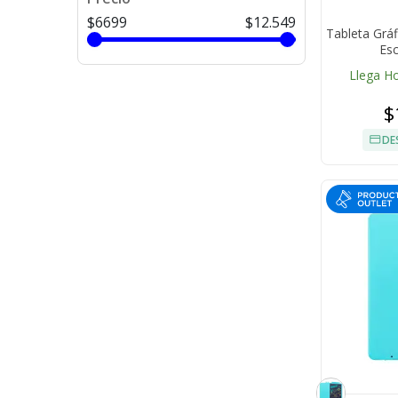
$6699
$12.549
Tableta Gráf
Esc
Llega H
$
DE