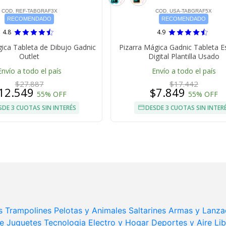
COD. REF-TABGRAF3X
COD. USA-TABGRAF5X
RECOMENDADO
RECOMENDADO
4.8
4.9
gica Tableta de Dibujo Gadnic
Pizarra Mágica Gadnic Tableta Es
Outlet
Digital Plantilla Usado
Envío a todo el país
Envío a todo el país
$27.887
$17.442
12.549
$7.849
55% OFF
55% OFF
SDE 3 CUOTAS SIN INTERÉS
DESDE 3 CUOTAS SIN INTER
s
Trampolines
Pelotas y Animales Saltarines
Armas y Lanza
e Juguetes
Tecnologia
Electro y Hogar
Deportes y Aire Lib