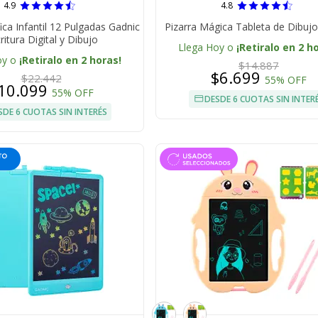
4.9
4.8
ica Infantil 12 Pulgadas Gadnic
Pizarra Mágica Tableta de Dibuj
ritura Digital y Dibujo
Llega Hoy o
¡Retiralo en 2 h
oy o
¡Retiralo en 2 horas!
$14.887
$6.699
$22.442
55% OFF
10.099
55% OFF
DESDE 6 CUOTAS SIN INTER
SDE 6 CUOTAS SIN INTERÉS