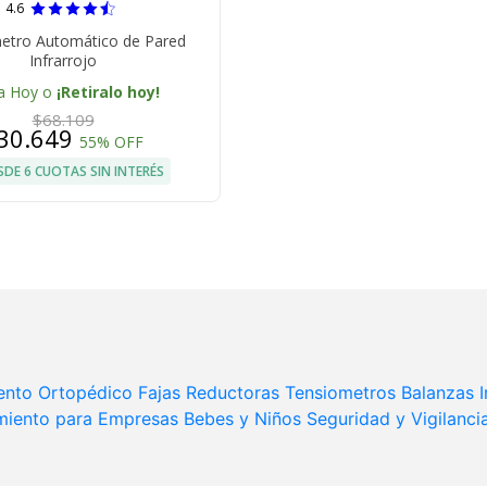
4.6
tro Automático de Pared
Infrarrojo
a Hoy o
¡Retiralo hoy!
$68.109
30.649
55% OFF
SDE 6 CUOTAS SIN INTERÉS
ento Ortopédico
Fajas Reductoras
Tensiometros
Balanzas
miento para Empresas
Bebes y Niños
Seguridad y Vigilanci