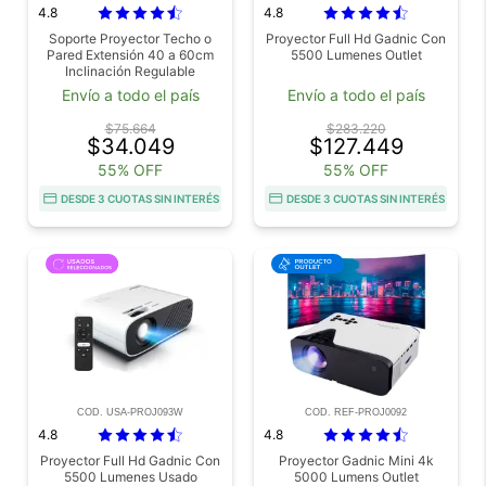
4.8
4.8
Soporte Proyector Techo o
Proyector Full Hd Gadnic Con
Pared Extensión 40 a 60cm
5500 Lumenes Outlet
Inclinación Regulable
Resistente Outlet
Envío a todo el país
Envío a todo el país
$75.664
$283.220
$34.049
$127.449
55% OFF
55% OFF
DESDE 3 CUOTAS SIN INTERÉS
DESDE 3 CUOTAS SIN INTERÉS
COD. USA-PROJ093W
COD. REF-PROJ0092
4.8
4.8
Proyector Full Hd Gadnic Con
Proyector Gadnic Mini 4k
5500 Lumenes Usado
5000 Lumens Outlet