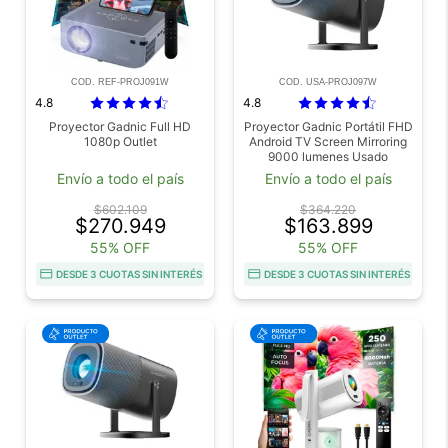
COD. REF-PROJ091W
COD. USA-PROJ097W
4.8
4.8
Proyector Gadnic Full HD
Proyector Gadnic Portátil FHD
1080p Outlet
Android TV Screen Mirroring
9000 lumenes Usado
Envío a todo el país
Envío a todo el país
$602.109
$364.220
$270.949
$163.899
55% OFF
55% OFF
DESDE 3 CUOTAS SIN INTERÉS
DESDE 3 CUOTAS SIN INTERÉS