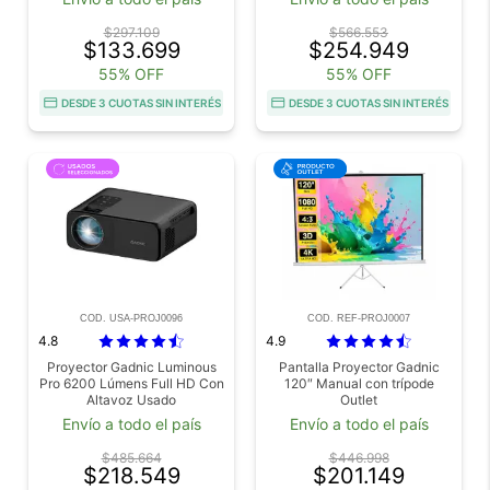
$297.109
$566.553
$133.699
$254.949
55% OFF
55% OFF
DESDE 3 CUOTAS SIN INTERÉS
DESDE 3 CUOTAS SIN INTERÉS
COD. USA-PROJ0096
COD. REF-PROJ0007
4.8
4.9
Proyector Gadnic Luminous
Pantalla Proyector Gadnic
Pro 6200 Lúmens Full HD Con
120″ Manual con trípode
Altavoz Usado
Outlet
Envío a todo el país
Envío a todo el país
$485.664
$446.998
$218.549
$201.149