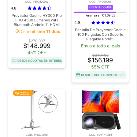
COD. PROJ200W
COD. PROJ0066
4.8
OFERTA BOMBA
Proyector Gadnic HY300 Pro
Finaliza en:
01:09:54
FHD 4500 Lumenes WiFi
4.9
Bluetooth Android 11 HDMI
USB
Pantalla De Proyector Gadnic
acute
Disponible
en 11 días
100 Pulgadas Con Soporte
Plegable Portátil
$270.907
$148.999
Envío a todo el país
45% OFF
$347.109
$156.199
DESDE 6 CUOTAS SIN INTERÉS
55% OFF
DESDE 6 CUOTAS SIN INTERÉS
COD. PROJ0035
COD. HAVPRO16