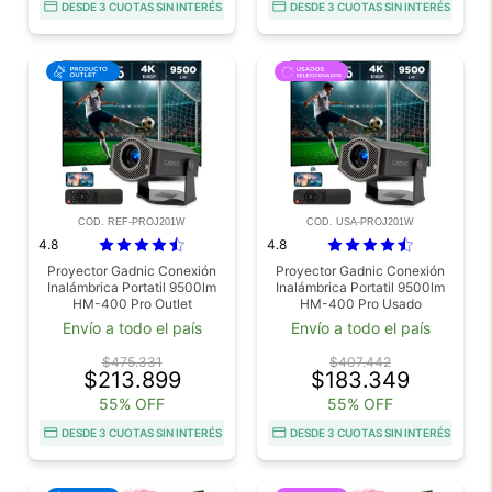
DESDE 3 CUOTAS SIN INTERÉS
DESDE 3 CUOTAS SIN INTERÉS
COD. REF-PROJ201W
COD. USA-PROJ201W
4.8
4.8
Proyector Gadnic Conexión
Proyector Gadnic Conexión
Inalámbrica Portatil 9500lm
Inalámbrica Portatil 9500lm
HM-400 Pro Outlet
HM-400 Pro Usado
Envío a todo el país
Envío a todo el país
$475.331
$407.442
$213.899
$183.349
55% OFF
55% OFF
DESDE 3 CUOTAS SIN INTERÉS
DESDE 3 CUOTAS SIN INTERÉS