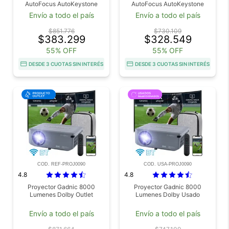
AutoFocus AutoKeystone
AutoFocus AutoKeystone
Bolso Transportador HDMI
Bolso Transportador HDMI
Envío a todo el país
Envío a todo el país
15mts Outlet
15mts Usado
$851.776
$730.109
$383.299
$328.549
55% OFF
55% OFF
DESDE 3 CUOTAS SIN INTERÉS
DESDE 3 CUOTAS SIN INTERÉS
COD. REF-PROJ0090
COD. USA-PROJ0090
4.8
4.8
Proyector Gadnic 8000
Proyector Gadnic 8000
Lumenes Dolby Outlet
Lumenes Dolby Usado
Envío a todo el país
Envío a todo el país