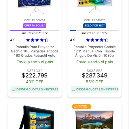
COD. PROJ0003
COD. PROJ0007
OFERTA BOMBA
SÓLO POR HOY
Finaliza en:
02:09:54
Finaliza en:
21:09:54
4.9
4.9
Pantalla Para Proyector
Pantalla Proyector Gadnic
Gadnic 100 Pulgadas Tripode
120" Manual Con Trípode
160 Grados Retractil Auto
Ángulo De Visión 1080p
Lock Alta Estabilidad
Envío a todo el país
Envío a todo el país
$371.332
$638.553
$222.799
$287.349
40% OFF
55% OFF
DESDE 6 CUOTAS SIN INTERÉS
DESDE 6 CUOTAS SIN INTERÉS