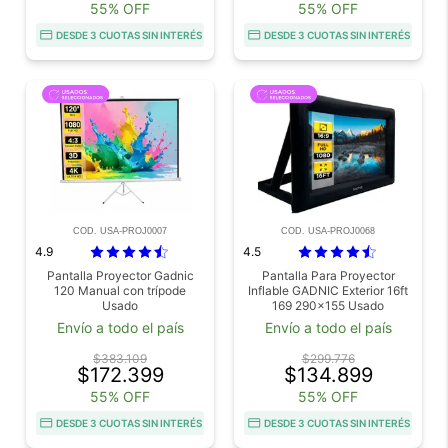
55% OFF
55% OFF
DESDE 3 CUOTAS SIN INTERÉS
DESDE 3 CUOTAS SIN INTERÉS
COD. USA-PROJ0007
COD. USA-PROJ0068
4.9
4.5
Pantalla Proyector Gadnic
Pantalla Para Proyector
120 Manual con trípode
Inflable GADNIC Exterior 16ft
Usado
169 290x155 Usado
Envío a todo el país
Envío a todo el país
$383.109
$299.776
$172.399
$134.899
55% OFF
55% OFF
DESDE 3 CUOTAS SIN INTERÉS
DESDE 3 CUOTAS SIN INTERÉS