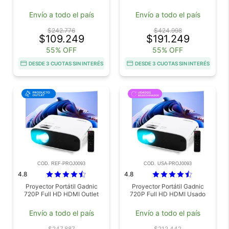
Envío a todo el país
Envío a todo el país
$242.776
$424.998
$109.249
$191.249
55% OFF
55% OFF
DESDE 3 CUOTAS SIN INTERÉS
DESDE 3 CUOTAS SIN INTERÉS
COD. REF-PROJ0093
COD. USA-PROJ0093
4.8
4.8
Proyector Portátil Gadnic
Proyector Portátil Gadnic
720P Full HD HDMI Outlet
720P Full HD HDMI Usado
Envío a todo el país
Envío a todo el país
$247.887
$212.442