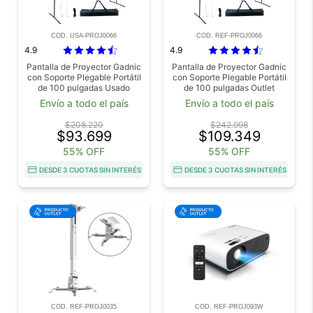
COD. USA-PROJ0066
COD. REF-PROJ0066
4.9
4.9
Pantalla de Proyector Gadnic
Pantalla de Proyector Gadnic
con Soporte Plegable Portátil
con Soporte Plegable Portátil
de 100 pulgadas Usado
de 100 pulgadas Outlet
Envío a todo el país
Envío a todo el país
$208.220
$242.998
$93.699
$109.349
55% OFF
55% OFF
DESDE 3 CUOTAS SIN INTERÉS
DESDE 3 CUOTAS SIN INTERÉS
COD. REF-PROJ0035
COD. REF-PROJ093W