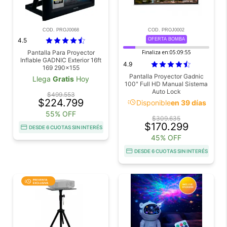
COD. PROJ0068
COD. PROJ0002
4.5
OFERTA BOMBA
Pantalla Para Proyector
Finaliza en:
05:09:54
Inflable GADNIC Exterior 16ft
4.9
169 290x155
Pantalla Proyector Gadnic
Llega
Gratis
Hoy
100" Full HD Manual Sistema
Auto Lock
$499.553
$224.799
acute
Disponible
en 39 días
55% OFF
$309.635
$170.299
DESDE 6 CUOTAS SIN INTERÉS
45% OFF
DESDE 6 CUOTAS SIN INTERÉS