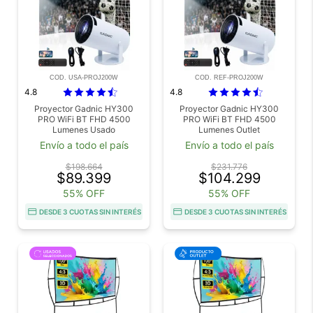
COD. USA-PROJ200W
COD. REF-PROJ200W
4.8
4.8
Proyector Gadnic HY300
Proyector Gadnic HY300
PRO WiFi BT FHD 4500
PRO WiFi BT FHD 4500
Lumenes Usado
Lumenes Outlet
Envío a todo el país
Envío a todo el país
$198.664
$231.776
$89.399
$104.299
55% OFF
55% OFF
DESDE 3 CUOTAS SIN INTERÉS
DESDE 3 CUOTAS SIN INTERÉS