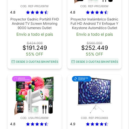
COD. REF-PROJ097W
COD. REF-PROJ600W
4.8
4.8
Proyector Gadnic Portátil FHD
Proyector Inalámbrico Gadnic
Android TV Screen Mirroring
Full HD Android TV Enfoque Y
9000 lumenes Outlet
Keystone Automático Outlet
Envío a todo el país
Envío a todo el país
$424.998
$560.998
$191.249
$252.449
55% OFF
55% OFF
DESDE 3 CUOTAS SIN INTERÉS
DESDE 3 CUOTAS SIN INTERÉS
COD. USA-PROJ600W
COD. REF-PROJ0003
4.8
4.9