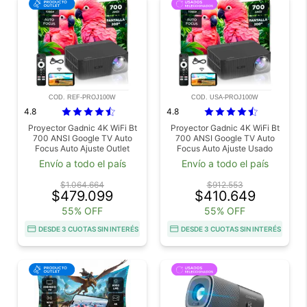
COD. REF-PROJ100W
COD. USA-PROJ100W
4.8
4.8
Proyector Gadnic 4K WiFi Bt
Proyector Gadnic 4K WiFi Bt
700 ANSI Google TV Auto
700 ANSI Google TV Auto
Focus Auto Ajuste Outlet
Focus Auto Ajuste Usado
Envío a todo el país
Envío a todo el país
$1.064.664
$912.553
$479.099
$410.649
55% OFF
55% OFF
DESDE 3 CUOTAS SIN INTERÉS
DESDE 3 CUOTAS SIN INTERÉS