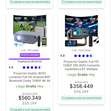
DESDE 6 CUOTAS SIN INTERÉS
DESDE 6 CUOTAS SIN INTERÉS
COD. PROJ0090
COD. PROJ330W
OFERTA BOMBA
4.8
Finaliza en:
00:09:54
Proyector Gadnic Full HD
1080P 260 ANSI Conexión
4.8
Inalámbrica BT Múltiple
Conectividad
Proyector Gadnic 8000
Llega
Gratis
Hoy
Lumenes Full HD Android WiFi
Bluetooth Dolby 1080P 8K 4K
$796.553
$358.449
Llega
Gratis
Hoy
55% OFF
$1.245.220
$560.349
DESDE 6 CUOTAS SIN INTERÉS
55% OFF
DESDE 6 CUOTAS SIN INTERÉS