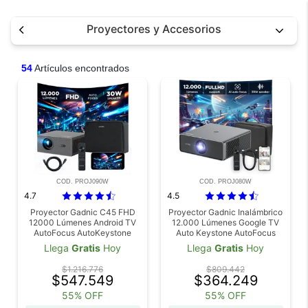
Proyectores y Accesorios
54
Artículos encontrados
COD. PROJ090W
COD. PROJ080W
4.7
4.5
Proyector Gadnic C45 FHD
Proyector Gadnic Inalámbrico
12000 Lúmenes Android TV
12.000 Lúmenes Google TV
AutoFocus AutoKeystone
Auto Keystone AutoFocus
Bolso Transportador Cable
WiFi BT
Llega
Gratis
Hoy
Llega
Gratis
Hoy
HDMI
$1.216.776
$809.442
$547.549
$364.249
55% OFF
55% OFF