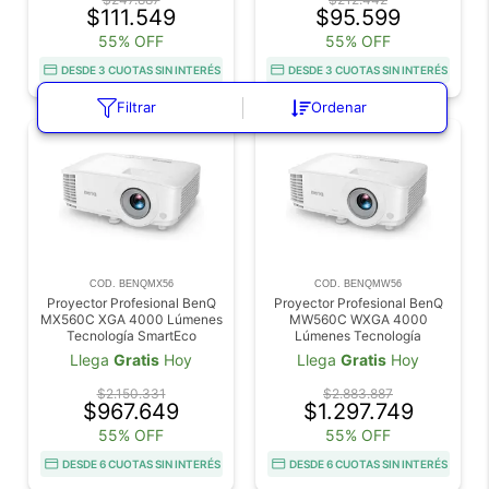
$111.549
$95.599
55% OFF
55% OFF
DESDE 3 CUOTAS SIN INTERÉS
DESDE 3 CUOTAS SIN INTERÉS
Filtrar
Ordenar
COD. BENQMX56
COD. BENQMW56
Proyector Profesional BenQ
Proyector Profesional BenQ
MX560C XGA 4000 Lúmenes
MW560C WXGA 4000
Tecnología SmartEco
Lúmenes Tecnología
SmartEco
Llega
Gratis
Hoy
Llega
Gratis
Hoy
$2.150.331
$2.883.887
$967.649
$1.297.749
55% OFF
55% OFF
DESDE 6 CUOTAS SIN INTERÉS
DESDE 6 CUOTAS SIN INTERÉS