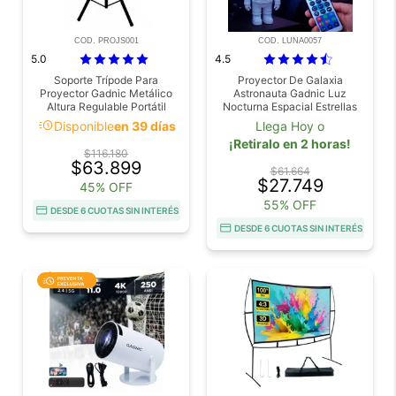
COD. PROJS001
COD. LUNA0057
5.0
4.5
Soporte Trípode Para
Proyector De Galaxia
Proyector Gadnic Metálico
Astronauta Gadnic Luz
Altura Regulable Portátil
Nocturna Espacial Estrellas
Soporta Hasta 50 kg
acute
Disponible
en 39 días
Llega Hoy o
¡Retiralo en 2 horas!
$116.180
$63.899
$61.664
$27.749
45% OFF
55% OFF
DESDE 6 CUOTAS SIN INTERÉS
DESDE 6 CUOTAS SIN INTERÉS