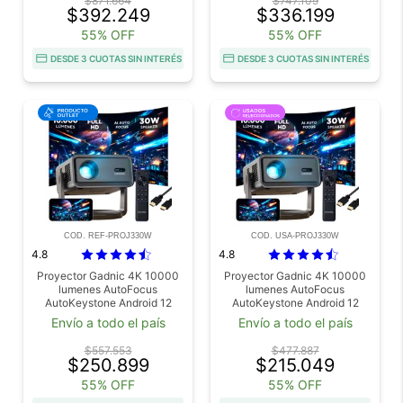
$871.664
$747.109
$392.249
$336.199
55% OFF
55% OFF
DESDE 3 CUOTAS SIN INTERÉS
DESDE 3 CUOTAS SIN INTERÉS
COD. REF-PROJ330W
COD. USA-PROJ330W
4.8
4.8
Proyector Gadnic 4K 10000
Proyector Gadnic 4K 10000
lumenes AutoFocus
lumenes AutoFocus
AutoKeystone Android 12
AutoKeystone Android 12
Cable HDMI 15mts Outlet
Cable HDMI 15mts Usado
Envío a todo el país
Envío a todo el país
$557.553
$477.887
$250.899
$215.049
55% OFF
55% OFF