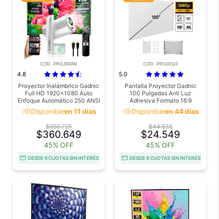
COD. PROJ600W
COD. PROJ0110
4.8
5.0
Proyector Inalámbrico Gadnic
Pantalla Proyector Gadnic
Full HD 1920x1080 Auto
100 Pulgadas Anti Luz
Enfoque Automático 250 ANSI
Adhesiva Formato 16:9
Lumenes
acute
acute
Disponible
en 11 días
Disponible
en 44 días
$655.725
$44.635
$360.649
$24.549
45% OFF
45% OFF
DESDE 6 CUOTAS SIN INTERÉS
DESDE 6 CUOTAS SIN INTERÉS