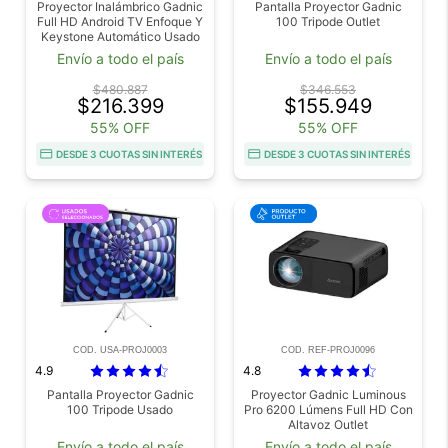
Proyector Inalámbrico Gadnic
Pantalla Proyector Gadnic
Full HD Android TV Enfoque Y
100 Tripode Outlet
Keystone Automático Usado
Envío a todo el país
Envío a todo el país
$480.887
$346.553
$216.399
$155.949
55% OFF
55% OFF
DESDE 3 CUOTAS SIN INTERÉS
DESDE 3 CUOTAS SIN INTERÉS
COD. USA-PROJ0003
COD. REF-PROJ0096
4.9
4.8
Pantalla Proyector Gadnic
Proyector Gadnic Luminous
100 Tripode Usado
Pro 6200 Lúmens Full HD Con
Altavoz Outlet
Envío a todo el país
Envío a todo el país