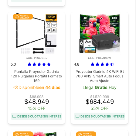
COD. PROJ0112
COD. PROJ100W
5.0
4.8
Pantalla Proyector Gadnic
Proyector Gadnic 4K WiFi Bt
120 Pulgadas Portátil Formato
700 ANSI Smart Auto Focus
169
Auto Ajuste
acute
Disponible
en 44 días
Llega
Gratis
Hoy
$88.998
$1.520.998
$48.949
$684.449
45% OFF
55% OFF
DESDE 6 CUOTAS SIN INTERÉS
DESDE 6 CUOTAS SIN INTERÉS