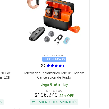
COD. HOHEM006
RECOMENDADO
5.0
M203 de
Micrófono Inalámbrico Mic-01 Hohem
as 2CH
Cancelación de Ruido
Llega
Gratis
Hoy
$436.109
$196.249
55% OFF
ÉS
DESDE 6 CUOTAS SIN INTERÉS