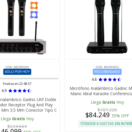
COD. MICRO005
COD. MICRO001
SÓLO POR HOY
RECOMENDADO
4.8
Finaliza en:
22:48:56
Micrófono Inalámbrico Gadnic 
4.9
Mano Ideal Karaoke Conferenci
Inalambrico Gadnic Uhf Doble
Llega
Gratis
Hoy
dor Receptor Plug And Play
$187.220
35 Mm 3.5 Mm Conector Tipo C
$84.249
55% OFF
Llega
Gratis
Hoy
DESDE 6 CUOTAS SIN INTER
$324.664
146.099