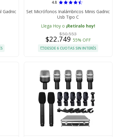
4.8
l Gadnic
Set Micrófonos Inalámbricos Minis Gadnic
Usb Tipo C
Llega Hoy o
¡Retiralo hoy!
$50.553
$22.749
55% OFF
ÉS
DESDE 6 CUOTAS SIN INTERÉS