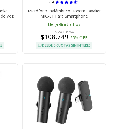
4.9
aoke
Micrófono Inalámbrico Hohem Lavalier
s de Voz
MIC-01 Para Smartphone
!
Llega
Gratis
Hoy
$241.664
$108.749
55% OFF
ÉS
DESDE 6 CUOTAS SIN INTERÉS