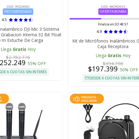
COD. RCDJI081
COD. MICRO015
RECOMENDADO
OFERTA BOMBA
4.5
Finaliza en:
03:48:56
Inalambrico DJI Mic 3 Sistema
4.9
Grabacion Interna 32 Bit Float
 m Estuche De Carga
Kit de Micrófonos Inalámbricos 
Caja Receptora
Llega
Gratis
Hoy
Llega
Gratis
Hoy
$2.782.776
.252.249
$394.798
55% OFF
$197.399
50% OFF
SDE 6 CUOTAS SIN INTERÉS
DESDE 6 CUOTAS SIN INTER