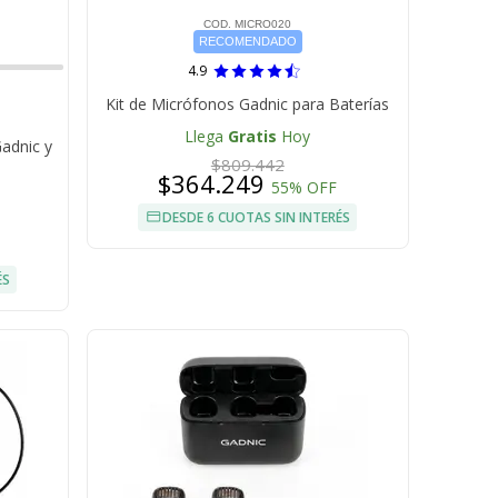
COD. MICRO020
RECOMENDADO
4.9
Kit de Micrófonos Gadnic para Baterías
Llega
Gratis
Hoy
Gadnic y
$809.442
$364.249
55% OFF
DESDE 6 CUOTAS SIN INTERÉS
ÉS