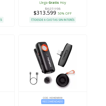
Llega
Gratis
Hoy
$627.198
$313.599
50% OFF
ÉS
DESDE 6 CUOTAS SIN INTERÉS
COD. HOHEM009
RECOMENDADO