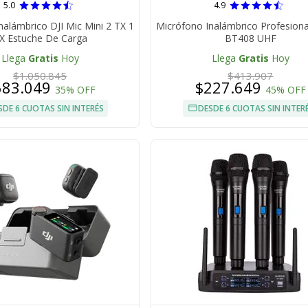
5.0
4.9
nalámbrico DJI Mic Mini 2 TX 1
Micrófono Inalámbrico Profesiona
X Estuche De Carga
BT408 UHF
Llega
Gratis
Hoy
Llega
Gratis
Hoy
$1.050.845
$413.907
683.049
$227.649
35% OFF
45% OFF
SDE 6 CUOTAS SIN INTERÉS
DESDE 6 CUOTAS SIN INTER