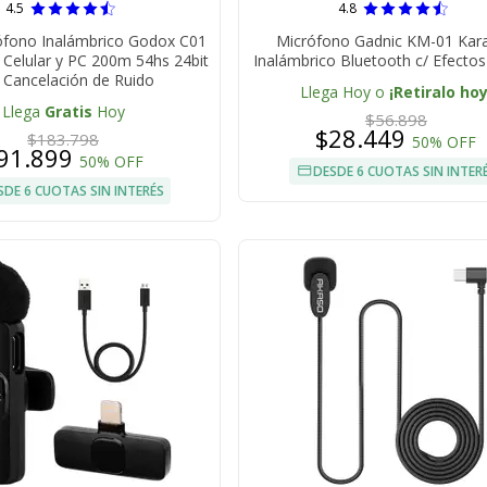
4.5
4.8
rófono Inalámbrico Godox C01
Micrófono Gadnic KM-01 Kar
 Celular y PC 200m 54hs 24bit
Inalámbrico Bluetooth c/ Efecto
 Cancelación de Ruido
Llega Hoy o
¡Retiralo hoy
Llega
Gratis
Hoy
$56.898
$28.449
$183.798
50% OFF
91.899
50% OFF
DESDE 6 CUOTAS SIN INTER
SDE 6 CUOTAS SIN INTERÉS