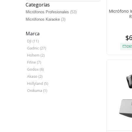
Categorías
Micrófono I
Micrófonos Profesionales
(53)
R
Micrófonos Karaoke
(3)
Marca
$
DJI (11)
DE
Gadnic (27)
Hohem (2)
Fifine (7)
Godox (6)
Akaso (2)
Hollyland (5)
Onikuma (1)