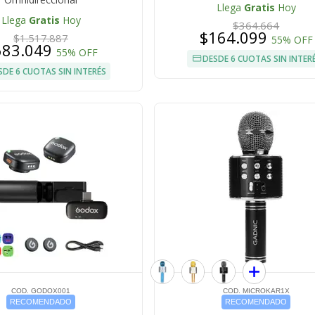
Llega
Gratis
Hoy
Llega
Gratis
Hoy
$364.664
$164.099
$1.517.887
55% OFF
683.049
55% OFF
DESDE 6 CUOTAS SIN INTER
SDE 6 CUOTAS SIN INTERÉS
COD. GODOX001
COD. MICROKAR1X
RECOMENDADO
RECOMENDADO