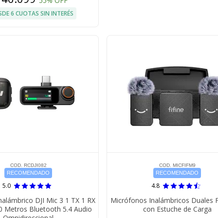
55% OFF
SDE 6 CUOTAS SIN INTERÉS
COD. RCDJI082
COD. MICFIFM9
RECOMENDADO
RECOMENDADO
5.0
4.8
nalámbrico DJI Mic 3 1 TX 1 RX
Micrófonos Inalámbricos Duales F
0 Metros Bluetooth 5.4 Audio
con Estuche de Carga
Omnidireccional