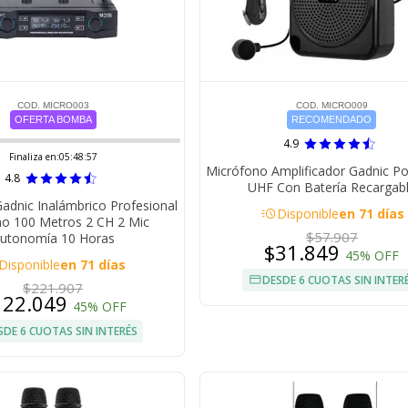
COD. MICRO003
COD. MICRO009
OFERTA BOMBA
RECOMENDADO
4.9
Finaliza en:
05:48:56
Micrófono Amplificador Gadnic Po
4.8
UHF Con Batería Recargab
adnic Inalámbrico Profesional
acute
Disponible
en 71 días
o 100 Metros 2 CH 2 Mic
$57.907
utonomía 10 Horas
$31.849
45% OFF
Disponible
en 71 días
DESDE 6 CUOTAS SIN INTER
$221.907
122.049
45% OFF
SDE 6 CUOTAS SIN INTERÉS