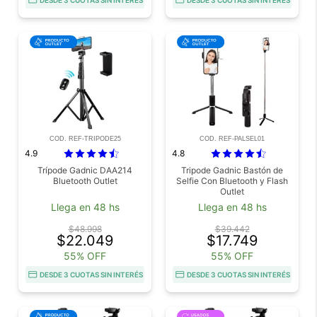
COD. REF-TRIPODE25
COD. REF-PALSEL01
4.9
4.8
Trípode Gadnic DAA214
Tripode Gadnic Bastón de
Bluetooth Outlet
Selfie Con Bluetooth y Flash
Outlet
Llega en 48 hs
Llega en 48 hs
$48.998
$39.442
$22.049
$17.749
55% OFF
55% OFF
DESDE 3 CUOTAS SIN INTERÉS
DESDE 3 CUOTAS SIN INTERÉS