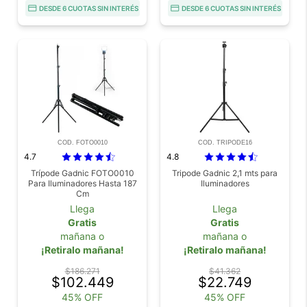
DESDE 6 CUOTAS SIN INTERÉS
DESDE 6 CUOTAS SIN INTERÉS
COD. FOTO0010
COD. TRIPODE16
4.7
4.8
Trípode Gadnic FOTO0010
Tripode Gadnic 2,1 mts para
Para Iluminadores Hasta 187
Iluminadores
Cm
Llega
Llega
Gratis
Gratis
mañana o
mañana o
¡Retiralo mañana!
¡Retiralo mañana!
$186.271
$41.362
$102.449
$22.749
45% OFF
45% OFF