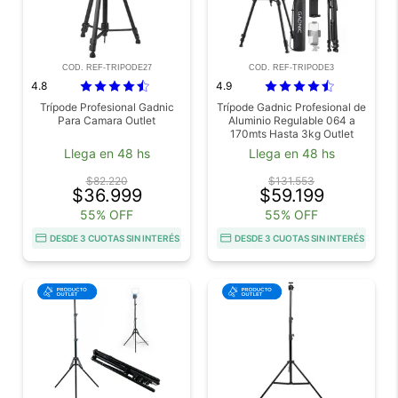
COD. REF-TRIPODE27
COD. REF-TRIPODE3
4.8
4.9
Trípode Profesional Gadnic
Trípode Gadnic Profesional de
Para Camara Outlet
Aluminio Regulable 064 a
170mts Hasta 3kg Outlet
Llega en 48 hs
Llega en 48 hs
$82.220
$131.553
$36.999
$59.199
55% OFF
55% OFF
DESDE 3 CUOTAS SIN INTERÉS
DESDE 3 CUOTAS SIN INTERÉS