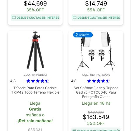
$44.699
$14.749
35% OFF
55% OFF
DESDE 6 CUOTAS SIN INTERÉS
DESDE 6 CUOTAS SIN INTERÉS
COD. TRIPODE42
COD. REF-FOTO0040
4.8
4.8
Trípode Para Fotos Gadnic
Set Softbox Flash y Trípode
TRIP42 Todo Terreno Flexible
Gadnic FOTO0040 Para
Fotografía Outlet
Llega
Llega en 48 hs
Gratis
$407.887
mañana o
$183.549
¡Retiralo mañana!
55% OFF
$35.331
DESDE 3 CUOTAS SIN INTERÉS