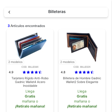
Billeteras
3
Artículos encontrados
2 modelos
2 modelos
COD. BILLE04X
COD. BILLE02X
4.9
4.8
Tarjetero Rígido Anti-Robo
Billetera de Hombre Gadnic
Gadnic Wallet4 Acero
Wallet2 Sobre Elegante
Inoxidable
Llega
Llega
Gratis
Gratis
mañana o
mañana o
¡Retiralo mañana!
¡Retiralo mañana!