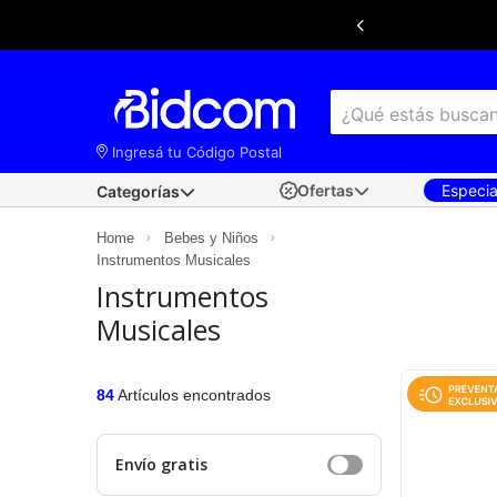
Ingresá tu Código Postal
Ofertas
Especi
Categorías
×
Ingresá tu
código postal
para conocer las
Home
Bebes y Niños
mejores ofertas de envío y retiro disponibles
Instrumentos Musicales
según tu ubicación.
Instrumentos
Musicales
84
Artículos encontrados
Envío gratis