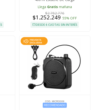
Llega
Gratis
mañana
$2.782.776
$1.252.249
55% OFF
ÉS
DESDE 6 CUOTAS SIN INTERÉS
COD. MICRO009
RECOMENDADO