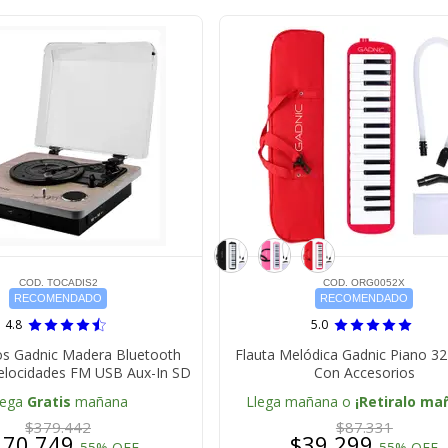
COD. TOCADIS2
COD. ORG0052X
RECOMENDADO
RECOMENDADO
4.8
5.0
os Gadnic Madera Bluetooth
Flauta Melódica Gadnic Piano 32
 Velocidades FM USB Aux-In SD
Con Accesorios
lega
Gratis
mañana
Llega mañana o
¡Retiralo ma
$379.442
$87.331
170.749
$39.299
55% OFF
55% OFF