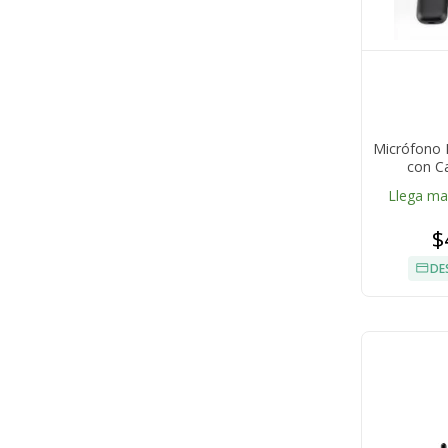
Micrófono 
con C
Llega m
$
DE