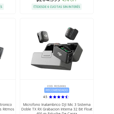
ÉS
DESDE 6 CUOTAS SIN INTERÉS
COD. RCDJI081
RECOMENDADO
4.5
tronico
Microfono Inalambrico DJI Mic 3 Sistema
es Ritmos
Doble TX RX Grabacion Interna 32 Bit Float
400 m Estuche De Carga