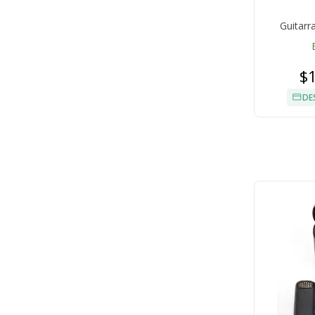
Guitarr
$
DE