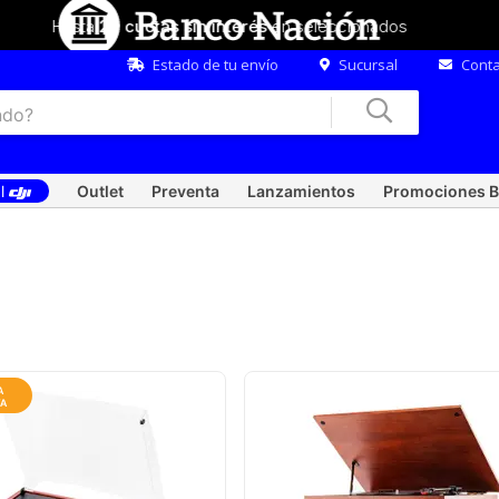
Hasta
20 cuotas sin interés
en seleccionados
Estado de tu envío
Sucursal
Conta
al
Outlet
Preventa
Lanzamientos
Promociones B