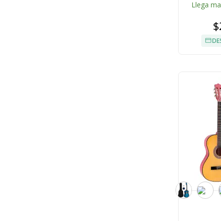
Llega m
$
DE