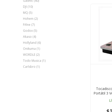
Gadnic (40)
DJI (10)
MQ (5)
Hohem (2)
Fifine (7)
Godox (5)
Akaso (4)
Hollyland (6)
Onikuma (1)
WORDLE (2)
Todo Musica (1)
Carlsbro (1)
Tocadisc
Portátil 3
L
$