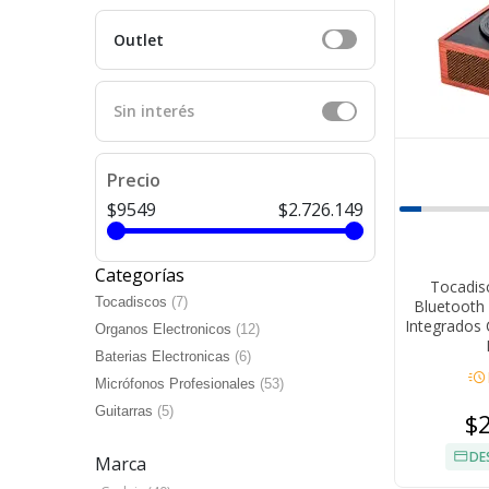
Outlet
Sin interés
Precio
$9549
$2.726.149
Categorías
Tocadis
Tocadiscos
(7)
Bluetooth 
Integrados 
Organos Electronicos
(12)
Baterias Electronicas
(6)
acute
Micrófonos Profesionales
(53)
Guitarras
(5)
$
DE
Marca