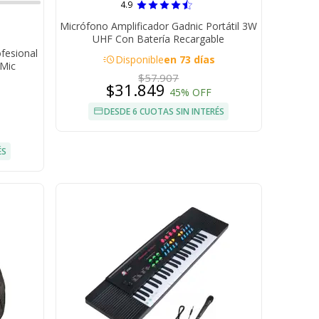
4.9
Micrófono Amplificador Gadnic Portátil 3W
UHF Con Batería Recargable
fesional
acute
Disponible
en 73 días
 Mic
$57.907
$31.849
45% OFF
DESDE 6 CUOTAS SIN INTERÉS
ÉS