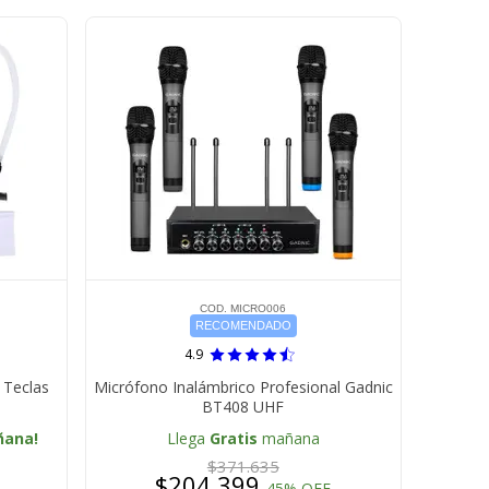
COD. MICRO006
RECOMENDADO
4.9
 Teclas
Micrófono Inalámbrico Profesional Gadnic
BT408 UHF
ñana!
Llega
Gratis
mañana
$371.635
$204.399
45% OFF