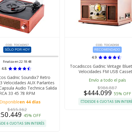
COD. TOCADIS7
COD. TOCADIS6
SÓLO POR HOY
RECOMENDADO
4.9
Finaliza en:
22:18:47
Tocadiscos Gadnic Vintage Blue
4.8
Velocidades FM USB Casset
cos Gadnic Soundix7 Retro
Envío a todo el país
3 Velocidades AUX Parlantes
$986.887
Capsula Audio Technica Salida
$444.099
RCA 33 45 78 RPM
55% OFF
Disponible
en 44 días
DESDE 6 CUOTAS SIN INTER
$455.362
250.449
45% OFF
SDE 6 CUOTAS SIN INTERÉS