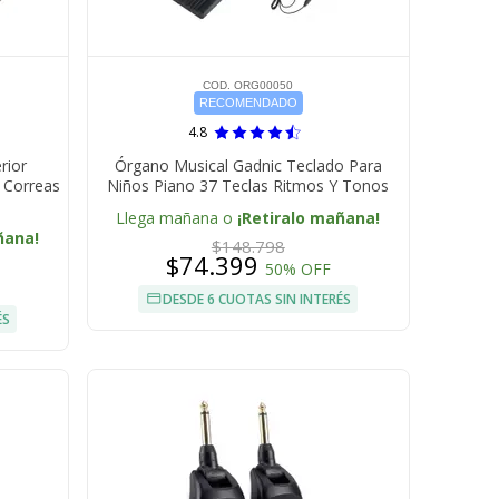
COD. ORG00050
RECOMENDADO
4.8
rior
Órgano Musical Gadnic Teclado Para
 Correas
Niños Piano 37 Teclas Ritmos Y Tonos
Llega mañana o
¡Retiralo mañana!
ñana!
$148.798
$74.399
50% OFF
DESDE 6 CUOTAS SIN INTERÉS
ÉS