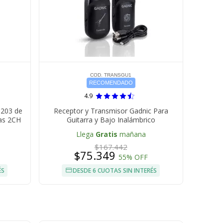
COD. TRANSGU1
RECOMENDADO
4.9
M203 de
Receptor y Transmisor Gadnic Para
as 2CH
Guitarra y Bajo Inalámbrico
Llega
Gratis
mañana
$167.442
$75.349
55% OFF
ÉS
DESDE 6 CUOTAS SIN INTERÉS