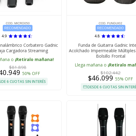
COD. MICRO050
COD. FUNGUI02
RECOMENDADO
RECOMENDADO
4.9
4.8
Inalámbrico Corbatero Gadnic
Funda de Guitarra Gadnic Inte
aja Cargadora Streaming
Acolchado Impermeable Múltiples
Bolsillo Frontal
añana o
¡Retiralo mañana!
Llega mañana o
¡Retiralo ma
$81.898
40.949
$102.442
50% OFF
$46.099
55% OFF
SDE 6 CUOTAS SIN INTERÉS
DESDE 6 CUOTAS SIN INTER