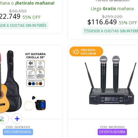
añana o
¡Retiralo mañana!
Llega
Gratis
mañana
$50.553
22.749
$259.220
55% OFF
$116.649
55% OFF
SDE 6 CUOTAS SIN INTERÉS
DESDE 6 CUOTAS SIN INTER
COD. GUITAXXX
COD. MICRO003
RECOMENDADO
OFERTA BOMBA