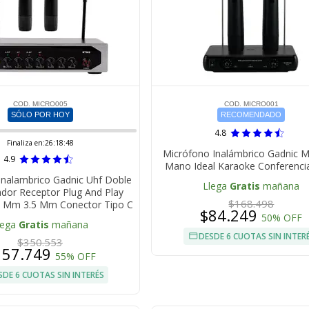
COD. MICRO005
COD. MICRO001
SÓLO POR HOY
RECOMENDADO
4.8
Finaliza en:
26:18:47
Micrófono Inalámbrico Gadnic 
4.9
Mano Ideal Karaoke Conferenci
Inalambrico Gadnic Uhf Doble
Llega
Gratis
mañana
dor Receptor Plug And Play
$168.498
35 Mm 3.5 Mm Conector Tipo C
$84.249
50% OFF
lega
Gratis
mañana
DESDE 6 CUOTAS SIN INTER
$350.553
157.749
55% OFF
SDE 6 CUOTAS SIN INTERÉS