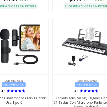
SDE 6 CUOTAS SIN INTERÉS
DESDE 6 CUOTAS SIN INTER
COD. MICRO051
COD. ORG00012
RECOMENDADO
RECOMENDADO
4.8
4.8
nos Inalámbricos Minis Gadnic
Teclado Musical MQ Organo Elec
Usb Tipo C
61 Teclas Con Microfono Parlant
Tonos Grabación