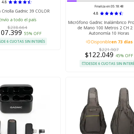
4.8
Finaliza en:
05:18:47
a Criolla Gadnic 39 COLOR
4.8
Envío a todo el país
Micrófono Gadnic Inalámbrico Pro
$238.664
de Mano 100 Metros 2 CH 2
107.399
Autonomía 10 Horas
55% OFF
acute
SDE 6 CUOTAS SIN INTERÉS
Disponible
en 73 días
$221.907
$122.049
45% OFF
DESDE 6 CUOTAS SIN INTER