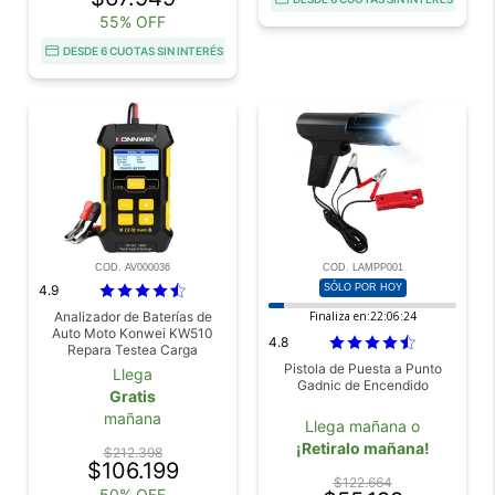
55% OFF
DESDE 6 CUOTAS SIN INTERÉS
COD. AV000036
COD. LAMPP001
4.9
SÓLO POR HOY
Analizador de Baterías de
Finaliza en:
22:06:23
Auto Moto Konwei KW510
4.8
Repara Testea Carga
Pistola de Puesta a Punto
Llega
Gadnic de Encendido
Gratis
mañana
Llega mañana o
¡Retiralo mañana!
$212.398
$106.199
$122.664
50% OFF