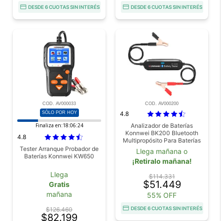
DESDE 6 CUOTAS SIN INTERÉS
DESDE 6 CUOTAS SIN INTERÉS
COD. AV000033
COD. AV000200
SÓLO POR HOY
4.8
Finaliza en:
18:06:23
Analizador de Baterías
Konnwei BK200 Bluetooth
4.8
Multipropósito Para Baterías
6v 12v y 24v
Tester Arranque Probador de
Llega mañana o
Baterías Konnwei KW650
¡Retiralo mañana!
Llega
$114.331
$51.449
Gratis
mañana
55% OFF
DESDE 6 CUOTAS SIN INTERÉS
$126.460
$82.199