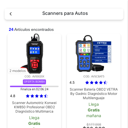
Scanners para Autos
24
Artículos encontrados
2 modelos
COD. AV00020X
COD. AVSCBAT5
OFERTA BOMBA
4.5
Finaliza en:
02:06:23
Scanner Batería OBD2 VETRA
By Gadnic Diagnóstico Motor
4.8
Multilenguaje
Scanner Automotriz Konwei
Llega
KW850 Profesional OBD2
Gratis
Diagnóstico Multimarca
mañana
Llega
Gratis
$177.998