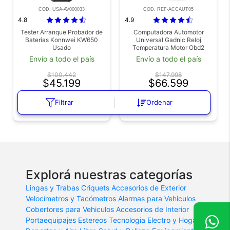
COD. USA-AV000033
COD. REF-ACCAUT05
4.8
4.9
Tester Arranque Probador de
Computadora Automotor
Baterías Konnwei KW650
Universal Gadnic Reloj
Usado
Temperatura Motor Obd2
Outlet
Envío a todo el país
Envío a todo el país
$100.442
$147.998
$45.199
$66.599
55% OFF
55% OFF
Filtrar
Ordenar
DESDE 3 CUOTAS SIN INTERÉS
DESDE 3 CUOTAS SIN INTERÉS
Explorá nuestras categorías
Lingas y Trabas
Criquets
Accesorios de Exterior
Velocímetros y Tacómetros
Alarmas para Vehiculos
Cobertores para Vehiculos
Accesorios de Interior
Portaequipajes
Estereos
Tecnologia
Electro y Hogar