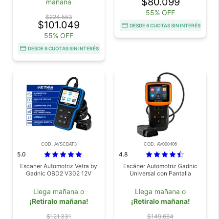
$80.099
mañana
55% OFF
$224.553
$101.049
DESDE 6 CUOTAS SIN INTERÉS
55% OFF
DESDE 6 CUOTAS SIN INTERÉS
COD. AVSCBAT3
COD. AV000406
5.0
4.8
Escaner Automotriz Vetra by
Escáner Automotriz Gadnic
Gadnic OBD2 V302 12V
Universal con Pantalla
Llega mañana o
Llega mañana o
¡Retiralo mañana!
¡Retiralo mañana!
$121.331
$149.664