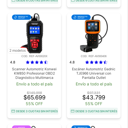
DESDE 6 CUOTAS SIN INTERÉS
DESDE 6 CUOTAS SIN INTERÉS
2 modelos
COD. REF-AV00020X
COD. REF-AV000406
4.8
4.8
Scanner Automotriz Konwei
Escáner Automotriz Gadnic
KW850 Profesional OBD2
TJE966 Universal con
Diagnóstico Multimarca
Pantalla Outlet
Outlet
Envío a todo el país
Envío a todo el país
$145.998
$97.331
$65.699
$43.799
55% OFF
55% OFF
DESDE 3 CUOTAS SIN INTERÉS
DESDE 3 CUOTAS SIN INTERÉS