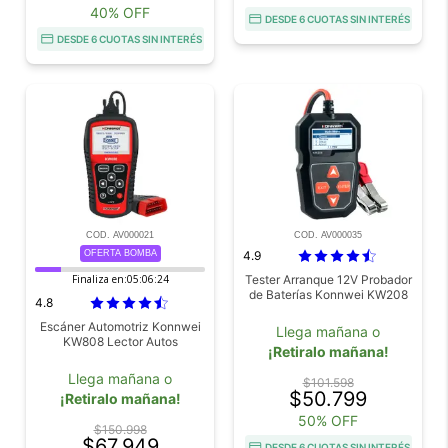
40% OFF
DESDE 6 CUOTAS SIN INTERÉS
DESDE 6 CUOTAS SIN INTERÉS
COD. AV000021
COD. AV000035
OFERTA BOMBA
4.9
Finaliza en:
05:06:23
Tester Arranque 12V Probador
de Baterías Konnwei KW208
4.8
Escáner Automotriz Konnwei
Llega mañana o
KW808 Lector Autos
¡Retiralo mañana!
Llega mañana o
$101.598
$50.799
¡Retiralo mañana!
50% OFF
$150.998
$67.949
DESDE 6 CUOTAS SIN INTERÉS