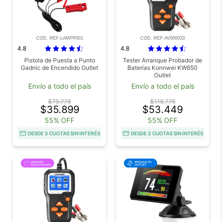
COD. REF-LAMPP001
COD. REF-AV000033
4.8
4.8
Pistola de Puesta a Punto
Tester Arranque Probador de
Gadnic de Encendido Outlet
Baterías Konnwei KW650
Outlet
Envío a todo el país
Envío a todo el país
$79.776
$118.776
$35.899
$53.449
55% OFF
55% OFF
DESDE 3 CUOTAS SIN INTERÉS
DESDE 3 CUOTAS SIN INTERÉS