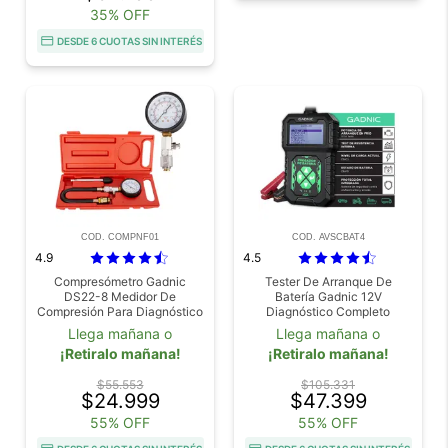
35% OFF
DESDE 6 CUOTAS SIN INTERÉS
COD. COMPNF01
COD. AVSCBAT4
4.9
4.5
Compresómetro Gadnic
Tester De Arranque De
DS22-8 Medidor De
Batería Gadnic 12V
Compresión Para Diagnóstico
Diagnóstico Completo
De Motor
Llega mañana o
Llega mañana o
¡Retiralo mañana!
¡Retiralo mañana!
$55.553
$105.331
$24.999
$47.399
55% OFF
55% OFF