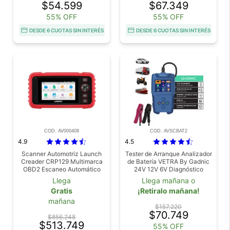
$54.599
$67.349
55% OFF
55% OFF
DESDE 6 CUOTAS SIN INTERÉS
DESDE 6 CUOTAS SIN INTERÉS
COD. AV000408
COD. AVSCBAT2
4.9
4.5
Scanner Automotriz Launch
Tester de Arranque Analizador
Creader CRP129 Multimarca
de Batería VETRA By Gadnic
OBD2 Escaneo Automático
24V 12V 6V Diagnóstico
Completo
Llega
Llega mañana o
Gratis
¡Retiralo mañana!
mañana
$157.220
$70.749
$856.248
$513.749
55% OFF