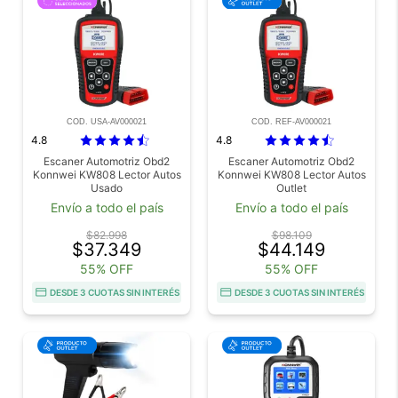
COD. USA-AV000021
COD. REF-AV000021
4.8
4.8
Escaner Automotriz Obd2
Escaner Automotriz Obd2
Konnwei KW808 Lector Autos
Konnwei KW808 Lector Autos
Usado
Outlet
Envío a todo el país
Envío a todo el país
$82.998
$98.109
$37.349
$44.149
55% OFF
55% OFF
DESDE 3 CUOTAS SIN INTERÉS
DESDE 3 CUOTAS SIN INTERÉS