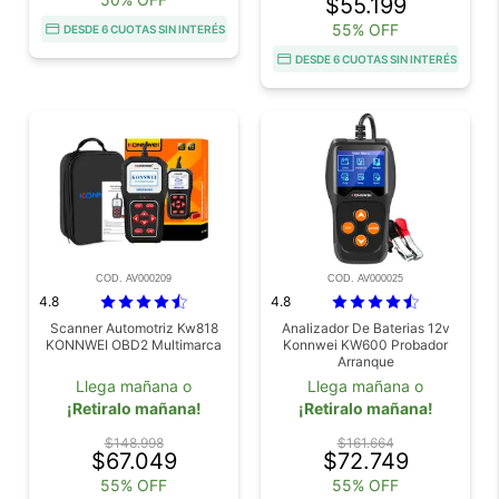
$55.199
55% OFF
DESDE 6 CUOTAS SIN INTERÉS
DESDE 6 CUOTAS SIN INTERÉS
COD. AV000209
COD. AV000025
4.8
4.8
Scanner Automotriz Kw818
Analizador De Baterias 12v
KONNWEI OBD2 Multimarca
Konnwei KW600 Probador
Arranque
Llega mañana o
Llega mañana o
¡Retiralo mañana!
¡Retiralo mañana!
$148.998
$161.664
$67.049
$72.749
55% OFF
55% OFF