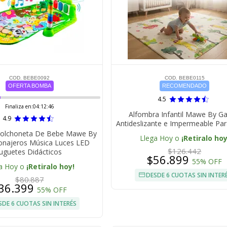
COD. BEBE0092
COD. BEBE0115
OFERTA BOMBA
RECOMENDADO
4.5
Finaliza en:
04:12:45
Alfombra Infantil Mawe By Ga
4.9
Antideslizante e Impermeable Pa
Colchoneta De Bebe Mawe By
Llega Hoy o
¡Retiralo hoy
onajeros Música Luces LED
$126.442
Juguetes Didácticos
$56.899
55% OFF
a Hoy o
¡Retiralo hoy!
DESDE 6 CUOTAS SIN INTER
$80.887
36.399
55% OFF
SDE 6 CUOTAS SIN INTERÉS