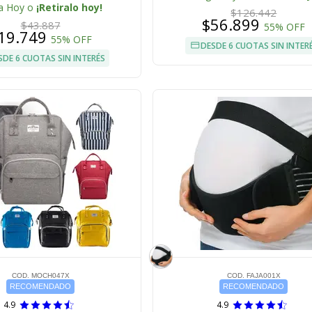
a Hoy o
¡Retiralo hoy!
$126.442
$56.899
$43.887
55% OFF
19.749
55% OFF
DESDE 6 CUOTAS SIN INTER
SDE 6 CUOTAS SIN INTERÉS
COD. MOCH047X
COD. FAJA001X
RECOMENDADO
RECOMENDADO
4.9
4.9