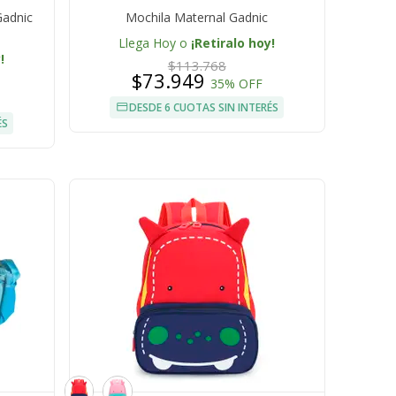
Gadnic
Mochila Maternal Gadnic
Llega Hoy o
¡Retiralo hoy!
!
$113.768
$73.949
35% OFF
DESDE 6 CUOTAS SIN INTERÉS
ÉS