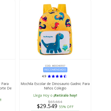
COD. MOCH0557
RECOMENDADO
4.9
 Para
Mochila Escolar de Dinosaurio Gadnic Para
orte De
Niños Colegio
Llega Hoy o
¡Retiralo hoy!
!
$65.664
$29.549
55% OFF