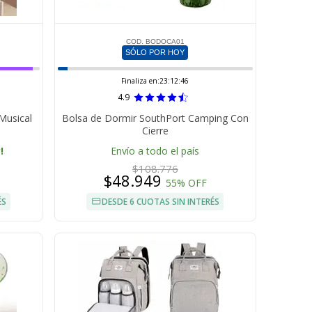
COD. BODOCA01
SÓLO POR HOY
Finaliza en:
23:12:45
4.9
Musical
Bolsa de Dormir SouthPort Camping Con
Cierre
!
Envío a todo el país
$108.776
$48.949
55% OFF
ÉS
DESDE 6 CUOTAS SIN INTERÉS