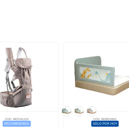
COD. MOCH122X
COD. BEBE098X
RECOMENDADO
SÓLO POR HOY