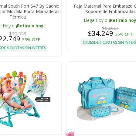
nal South Port S47 By Gadnic
Faja Maternal Para Embarazo 
dor Mochila Porta Mamaderas
Soporte de Embarazadas
Térmica
Llega Hoy o
¡Retiralo hoy
a Hoy o
¡Retiralo hoy!
$52.691
$34.249
$50.553
35% OFF
22.749
55% OFF
DESDE 6 CUOTAS SIN INTER
SDE 6 CUOTAS SIN INTERÉS