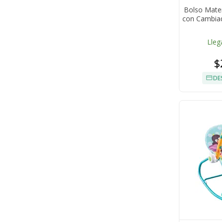
Bolso Mater
con Cambia
Lleg
$
DE