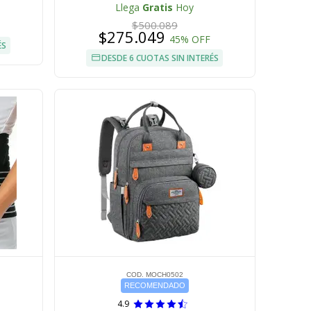
Llega
Gratis
Hoy
$500.089
$275.049
45% OFF
ÉS
DESDE 6 CUOTAS SIN INTERÉS
COD. MOCH0502
RECOMENDADO
4.9