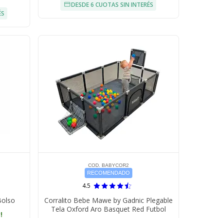
DESDE 6 CUOTAS SIN INTERÉS
ÉS
COD. BABYCOR2
RECOMENDADO
4.5
Bolso
Corralito Bebe Mawe by Gadnic Plegable
Tela Oxford Aro Basquet Red Futbol
!