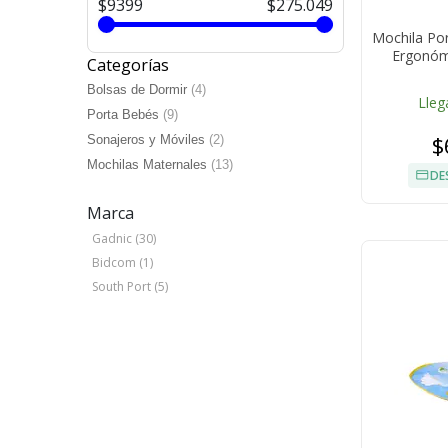
$9399
$275.049
Mochila Po
Ergonóm
Categorías
Bolsas de Dormir
(4)
Lleg
Porta Bebés
(9)
$
Sonajeros y Móviles
(2)
Mochilas Maternales
(13)
DE
Marca
Gadnic (30)
Bidcom (1)
South Port (5)