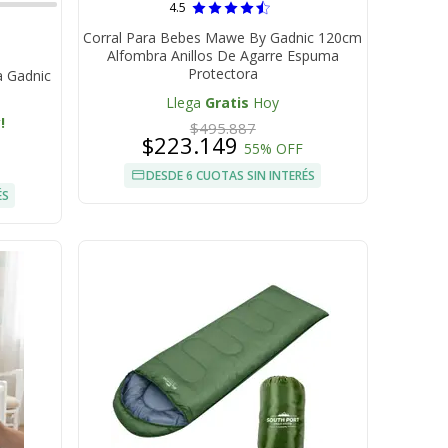
4.5
Corral Para Bebes Mawe By Gadnic 120cm
Alfombra Anillos De Agarre Espuma
Protectora
a Gadnic
Llega
Gratis
Hoy
!
$495.887
$223.149
55% OFF
DESDE 6 CUOTAS SIN INTERÉS
ÉS