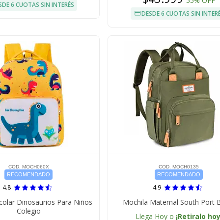
55% OFF
SDE 6 CUOTAS SIN INTERÉS
DESDE 6 CUOTAS SIN INTER
COD. MOCH060X
COD. MOCH0135
RECOMENDADO
RECOMENDADO
4.8
4.9
colar Dinosaurios Para Niños
Mochila Maternal South Port 
Colegio
Llega Hoy o
¡Retiralo hoy