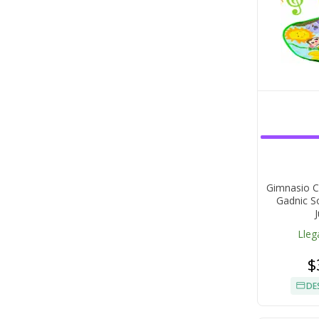
Gimnasio 
Gadnic S
Lleg
$
DE