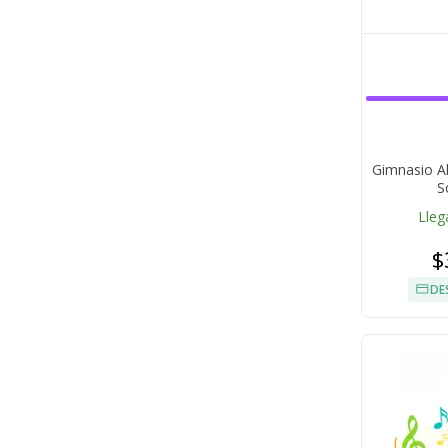
Gimnasio A
S
Lleg
$
DE