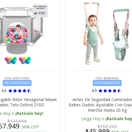
COD. BABYCOR1
COD. BEBE0061
RECOMENDADO
RECOMENDADO
4.5
4.9
Plegable Bebe Hexagonal Mawe
Arnes De Seguridad Caminador
adnic Tela Oxford 210D
Bebes Gadnic Ajustable Con Sop
Marcha Hasta 20 Kg
a Hoy o
¡Retiralo hoy!
Llega Hoy o
¡Retiralo hoy
$135.898
67.949
$102.220
50% OFF
$45.999