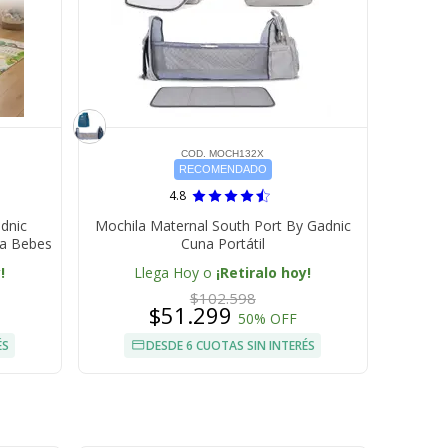
COD. MOCH132X
RECOMENDADO
4.8
dnic
Mochila Maternal South Port By Gadnic
ra Bebes
Cuna Portátil
!
Llega Hoy o
¡Retiralo hoy!
$102.598
$51.299
50% OFF
ÉS
DESDE 6 CUOTAS SIN INTERÉS