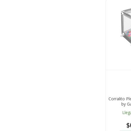
Corralito 
by G
Lleg
$