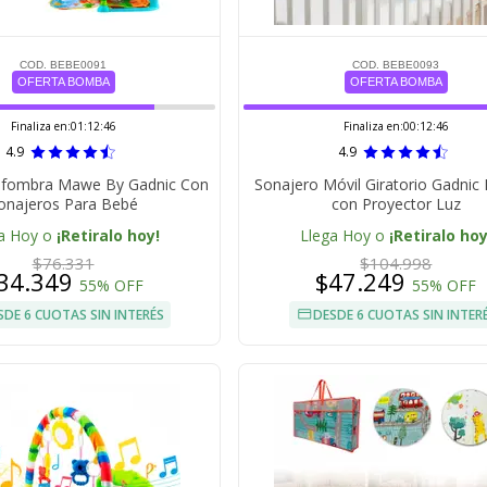
COD. BEBE0091
COD. BEBE0093
OFERTA BOMBA
OFERTA BOMBA
Finaliza en:
01:12:45
Finaliza en:
00:12:45
4.9
4.9
lfombra Mawe By Gadnic Con
Sonajero Móvil Giratorio Gadnic 
onajeros Para Bebé
con Proyector Luz
a Hoy o
¡Retiralo hoy!
Llega Hoy o
¡Retiralo hoy
$76.331
$104.998
34.349
$47.249
55% OFF
55% OFF
SDE 6 CUOTAS SIN INTERÉS
DESDE 6 CUOTAS SIN INTER