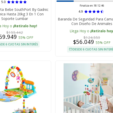
5.0
Finaliza en:
18:12:45
rta Bebe SouthPort By Gadnic
4.9
ica Hasta 20kg 3 En 1 Con
Soporte Lumbar
Baranda De Seguridad Para Cam
Con Diseño De Animales
a Hoy o
¡Retiralo hoy!
Llega Hoy o
¡Retiralo hoy
$155.442
69.949
$124.553
55% OFF
$56.049
55% OFF
SDE 6 CUOTAS SIN INTERÉS
DESDE 6 CUOTAS SIN INTER