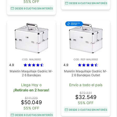
55% OFF
DESDE 6 CUOTAS SIN INTERÉS
DESDE 6 CUOTAS SIN INTERÉS
COD. MAL00002
COD. REF-MAL00002
4.9
4.9
Maletin Maquillaje Gadnic M-
Maletin Maquillaje Gadnic M-
2 6 Bandejas
2 6 Bandejas Outlet
Llega Hoy o
Envío a todo el país
¡Retiralo en 2 horas!
$72.331
$32.549
$111.220
$50.049
55% OFF
55% OFF
DESDE 3 CUOTAS SIN INTERÉS
DESDE 6 CUOTAS SIN INTERÉS