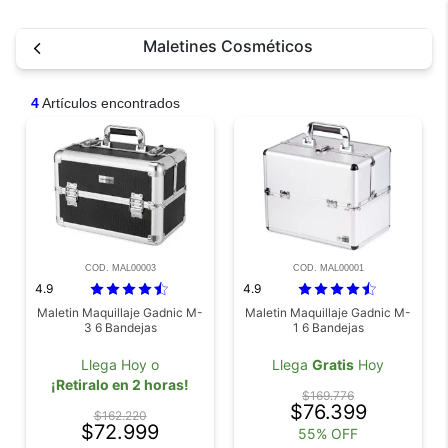
Maletines Cosméticos
4
Artículos encontrados
COD. MAL00003
COD. MAL00001
4.9
4.9
Maletin Maquillaje Gadnic M-
Maletin Maquillaje Gadnic M-
3 6 Bandejas
1 6 Bandejas
Llega Hoy o
Llega
Gratis
Hoy
¡Retiralo en 2 horas!
$169.776
$76.399
$162.220
$72.999
55% OFF