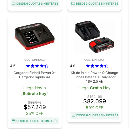
DESDE 6 CUOTAS SIN INTERÉS
DESDE 3 CUOTAS SIN INTERÉS
COD. EINH0003
COD. EINH0004
4.5
4.9
Cargador Einhell Power X-
Kit de inicio Power X-Change
Cargador rápido 4A
Einhell Bateria + Cargador
18V 2,5 Ah
Llega Hoy o
Llega
Gratis
Hoy
¡Retiralo hoy!
$164.198
$82.099
$88.075
$57.249
50% OFF
35% OFF
DESDE 6 CUOTAS SIN INTERÉS
DESDE 6 CUOTAS SIN INTERÉS