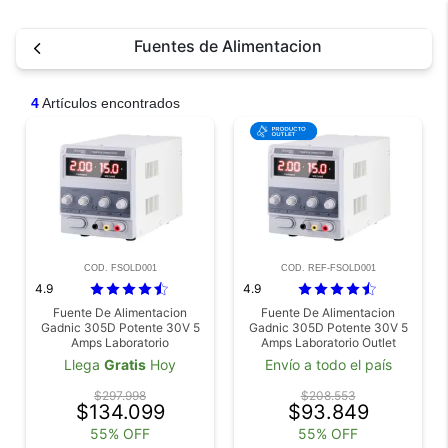
Fuentes de Alimentacion
4
Artículos encontrados
COD. FSOLD001
COD. REF-FSOLD001
4.9
4.9
Fuente De Alimentacion
Fuente De Alimentacion
Gadnic 305D Potente 30V 5
Gadnic 305D Potente 30V 5
Amps Laboratorio
Amps Laboratorio Outlet
Llega
Gratis
Hoy
Envío a todo el país
$297.998
$208.553
$134.099
$93.849
55% OFF
55% OFF