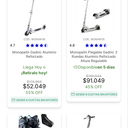
COD. MONINF06
COD. MONINF05
4.7
4.8
Monopatín Gadnic Aluminio
Monopatín Plegable Gadnic 3
Reforzado
Ruedas Aluminio Reforzado
Altura Regulable
acute
Llega Hoy o
Disponible
en 5 días
¡Retiralo hoy!
$165.544
$91.049
$115.664
$52.049
45% OFF
55% OFF
DESDE 6 CUOTAS SIN INTERÉS
DESDE 6 CUOTAS SIN INTERÉS