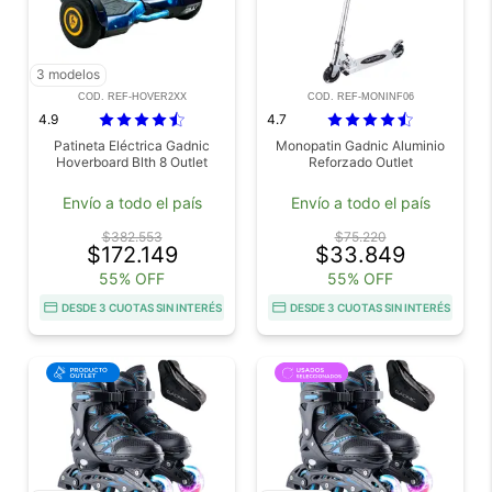
3 modelos
COD. REF-HOVER2XX
COD. REF-MONINF06
4.9
4.7
Patineta Eléctrica Gadnic
Monopatin Gadnic Aluminio
Hoverboard Blth 8 Outlet
Reforzado Outlet
Envío a todo el país
Envío a todo el país
$382.553
$75.220
$172.149
$33.849
55% OFF
55% OFF
DESDE 3 CUOTAS SIN INTERÉS
DESDE 3 CUOTAS SIN INTERÉS