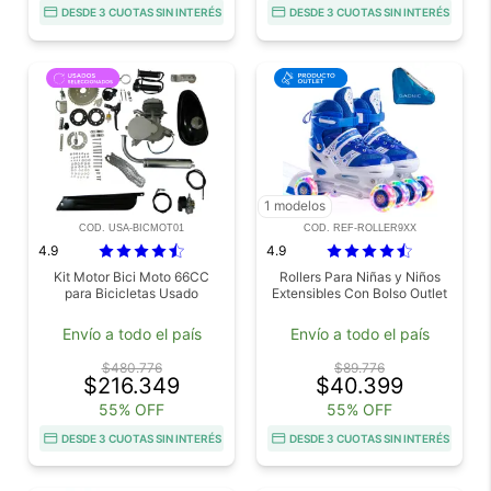
DESDE 3 CUOTAS SIN INTERÉS
DESDE 3 CUOTAS SIN INTERÉS
1 modelos
COD. USA-BICMOT01
COD. REF-ROLLER9XX
4.9
4.9
Kit Motor Bici Moto 66CC
Rollers Para Niñas y Niños
para Bicicletas Usado
Extensibles Con Bolso Outlet
Envío a todo el país
Envío a todo el país
$480.776
$89.776
$216.349
$40.399
55% OFF
55% OFF
DESDE 3 CUOTAS SIN INTERÉS
DESDE 3 CUOTAS SIN INTERÉS