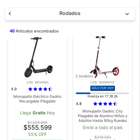
Rodados
40
Artículos encontrados
2 modelos
COD. MOVI0001
COD. MONINF4X
4.9
SÓLO POR HOY
Monopatín Eléctrico Gadnic
Finaliza en:
17:28:25
Recargable Plegable
4.8
Monopatín Gadnic City
Llega
Gratis
Hoy
Plegable de Alumino Niños y
Adultos Hasta 90kg Ruedas
$1.234.664
200mm
$555.599
Envío a todo el país
55% OFF
$219.362