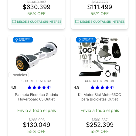
$1.400.887
$247.776
$630.399
$111.499
55% OFF
55% OFF
DESDE 3 CUOTAS SIN INTERÉS
DESDE 3 CUOTAS SIN INTERÉS
1 modelos
COD. REF-HOVER1XX
COD. REF-BICMOT01
4.9
4.9
Patineta Electrica Gadnic
Kit Motor Bici Moto 66CC
Hoverboard 65 Outlet
para Bicicletas Outlet
Envío a todo el país
Envío a todo el país
$288.998
$560.887
$130.049
$252.399
55% OFF
55% OFF