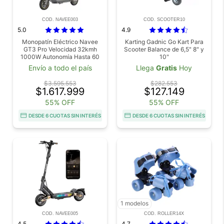
COD. NAVEE003
COD. SCOOTER10
5.0
4.9
Monopatín Eléctrico Navee
Karting Gadnic Go Kart Para
GT3 Pro Velocidad 32kmh
Scooter Balance de 6,5" 8" y
1000W Autonomía Hasta 60
10"
Km
Envío a todo el país
Llega
Gratis
Hoy
$3.595.553
$282.553
$1.617.999
$127.149
55% OFF
55% OFF
DESDE 6 CUOTAS SIN INTERÉS
DESDE 6 CUOTAS SIN INTERÉS
1 modelos
COD. NAVEE005
COD. ROLLER14X
4.5
4.7