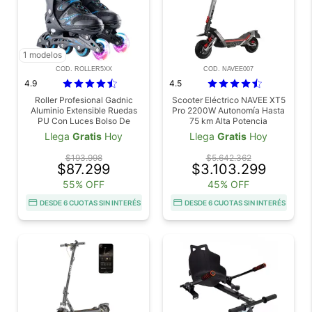
1 modelos
COD. ROLLER5XX
COD. NAVEE007
4.9
4.5
Roller Profesional Gadnic
Scooter Eléctrico NAVEE XT5
Aluminio Extensible Ruedas
Pro 2200W Autonomía Hasta
PU Con Luces Bolso De
75 km Alta Potencia
Transporte
Velocidad 50 kmh
Llega
Gratis
Hoy
Llega
Gratis
Hoy
$193.998
$5.642.362
$87.299
$3.103.299
55% OFF
45% OFF
DESDE 6 CUOTAS SIN INTERÉS
DESDE 6 CUOTAS SIN INTERÉS