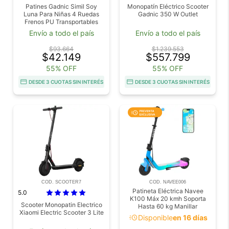
Patines Gadnic Simil Soy
Monopatín Eléctrico Scooter
Luna Para Niñas 4 Ruedas
Gadnic 350 W Outlet
Frenos PU Transportables
Outlet
Envío a todo el país
Envío a todo el país
$93.664
$1.239.553
$42.149
$557.799
55% OFF
55% OFF
DESDE 3 CUOTAS SIN INTERÉS
DESDE 3 CUOTAS SIN INTERÉS
COD. SCOOTER7
COD. NAVEE006
Patineta Eléctrica Navee
5.0
K100 Máx 20 kmh Soporta
Scooter Monopatin Electrico
Hasta 60 kg Manillar
Xiaomi Electric Scooter 3 Lite
Ajustable
acute
Disponible
en 16 días