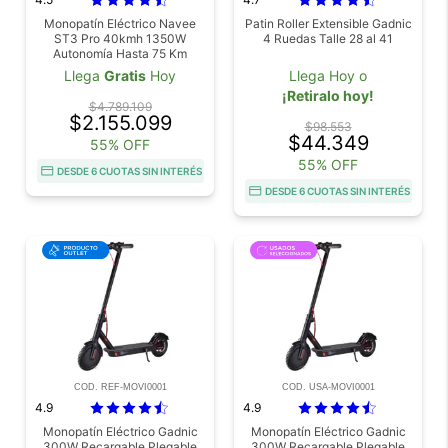
Monopatín Eléctrico Navee
Patin Roller Extensible Gadnic
ST3 Pro 40kmh 1350W
4 Ruedas Talle 28 al 41
Autonomía Hasta 75 Km
Llega
Gratis
Hoy
Llega Hoy o
¡Retiralo hoy!
$4.789.109
$2.155.099
$98.553
$44.349
55% OFF
55% OFF
DESDE 6 CUOTAS SIN INTERÉS
DESDE 6 CUOTAS SIN INTERÉS
COD. REF-MOVI0001
COD. USA-MOVI0001
4.9
4.9
Monopatín Eléctrico Gadnic
Monopatín Eléctrico Gadnic
300W Recargable Plegable
300W Recargable Plegable