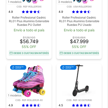
1 modelos
3 modelos
COD. REF-ROLLER5XX
COD. USA-ROLLER5XX
4.9
4.9
Roller Profesional Gadnic
Roller Profesional Gadnic
RL01 Plus Aluminio Extensible
RL01 Plus Aluminio Extensible
Ruedas PU Outlet
Ruedas PU Usado
Envío a todo el país
Envío a todo el país
$126.109
$106.664
$56.749
$47.999
55% OFF
55% OFF
DESDE 3 CUOTAS SIN INTERÉS
DESDE 3 CUOTAS SIN INTERÉS
1 modelos
COD. REF-ROLLER1R-XX
COD. REF-SCOOTER80
4.9
4.5