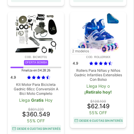
2 modelos
COD. BICMOT01
COD. ROLLER9XX
OFERTA BOMBA
4.9
Finaliza en:
04:28:25
Rollers Para Niñas y Niños
Gadnic Infantiles Extensibles
4.9
Con Bolso
Kit Motor Para Bicicleta
Llega Hoy o
Gadnic 66cc Conversión A
¡Retiralo hoy!
Bici Moto Completo
Llega
Gratis
Hoy
$138.109
$62.149
$801.220
55% OFF
$360.549
55% OFF
DESDE 6 CUOTAS SIN INTERÉS
DESDE 6 CUOTAS SIN INTERÉS