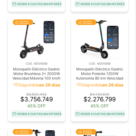
DESDE 6 CUOTAS SIN INTERÉS
DESDE 6 CUOTAS SIN INTERÉS
COD. MOVI0009
COD. MOVI0008
Monopatín Eléctrico Gadnic
Monopatín Eléctrico Gadnic
Motor Brushless 2x 2000W
Motor Potente 1200W
Velocidad Máxima 100 km/h
Autonomía 80 km Velocidad
Batería Litio ION 60 V 30Ah
25 km/h Neumáticos
acute
acute
Disponible
en 26 días
Disponible
en 26 días
Todoterreno 11”
$6.830.453
$4.139.635
$3.756.749
$2.276.799
45% OFF
45% OFF
DESDE 6 CUOTAS SIN INTERÉS
DESDE 6 CUOTAS SIN INTERÉS