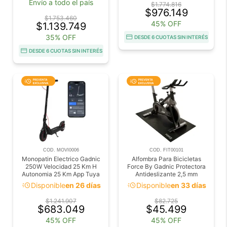
Envío a todo el país
$1.774.816
$976.149
$1.753.460
45% OFF
$1.139.749
35% OFF
DESDE 6 CUOTAS SIN INTERÉS
DESDE 6 CUOTAS SIN INTERÉS
COD. MOVI0006
COD. FIT00101
Monopatin Electrico Gadnic
Alfombra Para Bicicletas
250W Velocidad 25 Km H
Force By Gadnic Protectora
Autonomia 25 Km App Tuya
Antideslizante 2,5 mm
Smart Freno A Disco Plegable
acute
acute
Disponible
en 26 días
Disponible
en 33 días
$1.241.907
$82.725
$683.049
$45.499
45% OFF
45% OFF