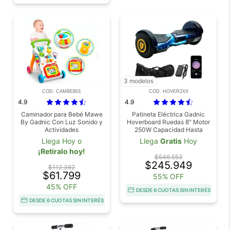
3 modelos
COD. CAMBEB01
COD. HOVER2XX
4.9
4.9
Caminador para Bebé Mawe
Patineta Eléctrica Gadnic
By Gadnic Con Luz Sonido y
Hoverboard Ruedas 8" Motor
Actividades
250W Capacidad Hasta
100kg
Llega Hoy o
Llega
Gratis
Hoy
¡Retiralo hoy!
$546.553
$245.949
$112.362
$61.799
55% OFF
45% OFF
DESDE 6 CUOTAS SIN INTERÉS
DESDE 6 CUOTAS SIN INTERÉS