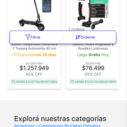
2 modelos
COD. MOVI0007
COD. MONOP06X
Filtrar
Ordenar
Monopatín Eléctrico Urbano
Monopatín infantil Plegable
Gadnic Suspensión Delantera
Gadnic Altura Regulable y
Y Trasera Autonomía 40 km
Ruedas Luminosas
Motor 500W Velocidad 45
acute
Disponible
en 26 días
Llega
Gratis
Hoy
km/h
$2.287.180
$120.768
$1.257.949
$78.499
45% OFF
35% OFF
DESDE 6 CUOTAS SIN INTERÉS
DESDE 6 CUOTAS SIN INTERÉS
Explorá nuestras categorías
Andadores y Caminadores
Bicicletas
Patinetas