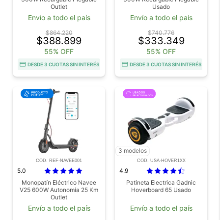
Outlet
Usado
Envío a todo el país
Envío a todo el país
$864.220
$740.776
$388.899
$333.349
55% OFF
55% OFF
DESDE 3 CUOTAS SIN INTERÉS
DESDE 3 CUOTAS SIN INTERÉS
3 modelos
COD. REF-NAVEE001
COD. USA-HOVER1XX
5.0
4.9
Monopatín Eléctrico Navee
Patineta Electrica Gadnic
V25 600W Autonomía 25 Km
Hoverboard 65 Usado
Outlet
Envío a todo el país
Envío a todo el país