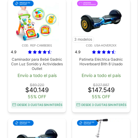
3 modelos
COD. REF-CAMBEB01
COD. USA-HOVER2XX
4.9
4.9
Caminador para Bebé Gadnic
Patineta Eléctrica Gadnic
Con Luz Sonido y Actividades
Hoverboard Blth 8 Usado
Outlet
Envío a todo el país
Envío a todo el país
$89.220
$327.887
$40.149
$147.549
55% OFF
55% OFF
DESDE 3 CUOTAS SIN INTERÉS
DESDE 3 CUOTAS SIN INTERÉS