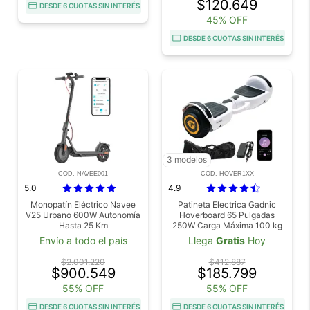
$120.649
DESDE 6 CUOTAS SIN INTERÉS
45% OFF
DESDE 6 CUOTAS SIN INTERÉS
3 modelos
COD. NAVEE001
COD. HOVER1XX
5.0
4.9
Monopatín Eléctrico Navee
Patineta Electrica Gadnic
V25 Urbano 600W Autonomía
Hoverboard 65 Pulgadas
Hasta 25 Km
250W Carga Máxima 100 kg
Autonomía 6-8 km Batería
Envío a todo el país
Llega
Gratis
Hoy
Litio 1,8Ah
$2.001.220
$412.887
$900.549
$185.799
55% OFF
55% OFF
DESDE 6 CUOTAS SIN INTERÉS
DESDE 6 CUOTAS SIN INTERÉS