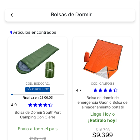
Bolsas de Dormir
4
Artículos encontrados
COD. BODOCA01
COD. CAMP0083
SÓLO POR HOY
4.7
Finaliza en:
23:06:03
Bolsa de dormir de
emergencia Gadnic Bolsa de
4.9
almacenamiento portátil
Bolsa de Dormir SouthPort
Llega Hoy o
Camping Con Cierre
¡Retiralo hoy!
Envío a todo el país
$18.798
$9.399
$108.776