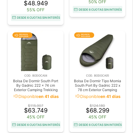
50% OFF
$48.949
55% OFF
DESDE 6 CUOTAS SIN INTERÉS
DESDE 6 CUOTAS SIN INTERÉS
COD. BODOCA04
COD. BODOCA05
Bolsa De Dormir South Port
Bolsa De Dormir Tipo Momia
By Gadnic 222 x 74 cm
South Port By Gadnic 222 x
Exterior Camping Trekking
78 cm Exterior Camping
Trekking
acute
acute
Disponible
en 41 días
Disponible
en 41 días
$115.907
$124.180
$63.749
$68.299
45% OFF
45% OFF
DESDE 6 CUOTAS SIN INTERÉS
DESDE 6 CUOTAS SIN INTERÉS