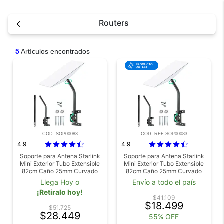
Routers
5
Artículos encontrados
COD. SOP00083
COD. REF-SOP00083
4.9
4.9
Soporte para Antena Starlink
Soporte para Antena Starlink
Mini Exterior Tubo Extensible
Mini Exterior Tubo Extensible
82cm Caño 25mm Curvado
82cm Caño 25mm Curvado
Outlet
Llega Hoy o
Envío a todo el país
¡Retiralo hoy!
$41.109
$18.499
$51.725
$28.449
55% OFF