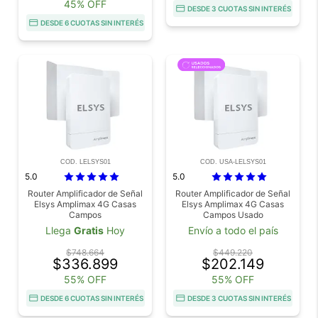
45% OFF
DESDE 3 CUOTAS SIN INTERÉS
DESDE 6 CUOTAS SIN INTERÉS
COD. LELSYS01
COD. USA-LELSYS01
5.0
5.0
Router Amplificador de Señal
Router Amplificador de Señal
Elsys Amplimax 4G Casas
Elsys Amplimax 4G Casas
Campos
Campos Usado
Llega
Gratis
Hoy
Envío a todo el país
$748.664
$449.220
$336.899
$202.149
55% OFF
55% OFF
DESDE 6 CUOTAS SIN INTERÉS
DESDE 3 CUOTAS SIN INTERÉS